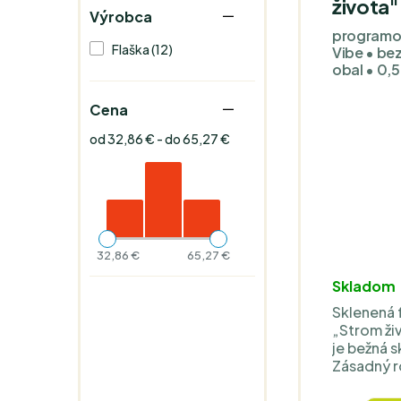
života"
Výrobca
programov
Flaška (12)
Vibe • be
obal • 0,5 
Cena
od 32,86 € - do 65,27 €
32,86 €
65,27 €
Skladom
Sklenená 
„Strom živ
je bežná s
Zásadný ro
materiáli