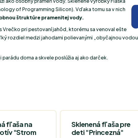
 slúži ako osobný prameň vody. Sklenené výrobky Flaska
logy of Programming Silicon). Vďaka tomu sa v nich
dobnou štruktúre pramenitej vody.
s Vrečko pri pestovaní jahôd, ktorému sa venoval ešte
 veľký rozdiel medzi jahodami polievanými „obyčajnou vodo
i parádu doma a skvele poslúžia aj ako darček.
á fľaša na
Sklenená fľaša pre
otív "Strom
deti "Princezná"