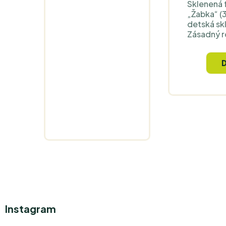
Sklenená f
„Žabka“ (3
detská sk
Zásadný ro
materiáli:
patentov
„program
ktoré má 
vodu poča
minút „rev
praxi najč
jemnejšiu,
aj pri koh
práve to 
FLASKA dr
sklenené 
objemu 0,
ako varian
školy aleb
unisex pre
dievčatá. 
Instagram
do umývač