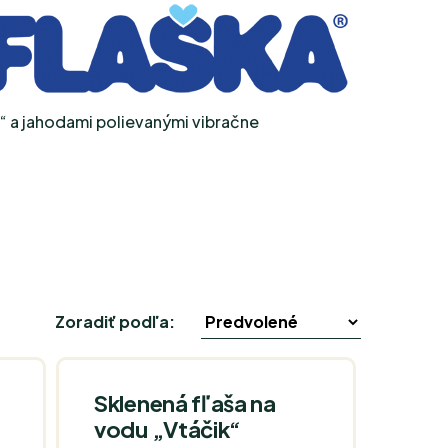
u“ a jahodami polievanými vibračne
Zoradiť podľa:
Sklenená fľaša na
vodu „Vtáčik“