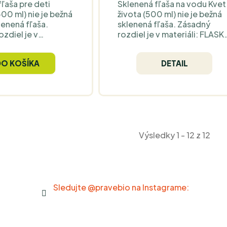
ľaša pre deti
Sklenená fľaša na vodu Kvet
00 ml) nie je bežná
života (500 ml) nie je bežná
lenená fľaša.
sklenená fľaša. Zásadný
zdiel je v
rozdiel je v materiáli: FLASK
 je postavená na
používa patentovanú
anom
technológiu
DO KOŠÍKA
DETAIL
ovanom“ skle TPS,
„programovaného“ skla
podľa výrobcu
Glass & Vibe, ktorú výrobca
s niekoľkých
opisuje ako úpravu štruktúr
italizovať“. Ľudia v
vody počas niekoľkých
astejšie opisujú
minút (odporúča počkať 5
 vyváženejšiu chuť
minút a vodu pretrepať). V
útikovej vode – a
praxi ľudia často spomínajú
Výsledky 1 - 12 z 12
je dôvod, prečo je
jemnejšiu, vyváženejšiu chuť
ahšia než bežné
aj pri vode z vodovodu – aj
fľaše. Vďaka
to je dôvod, prečo je
3 l dobre funguje
FLASKA cenovo inde než
ta pre deti do
štandardné sklenené fľaše.
o na výlety a je
Korkový obal zlepšuje úcho
Sledujte @pravebio na Instagrame:
 chlapcov aj
a dotvára vzhľad fľaše,
Fľaša nie je vhodná
široké hrdlo uľahčí plnenie a
ky riadu.
ručné čistenie a drevený
uzáver slúži na spoľahlivé