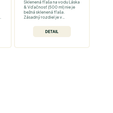
Sklenená fľaša na vodu Láska
& Vďačnosť (500 ml) nie je
bežná sklenená fľaša.
A
Zásadný rozdiel je v
materiáli: FLASKA používa
technológiu
DETAIL
„programovaného“ skla
Glass & Vibe, ktorú výrobca
y
spája s vnímaním jemnejšej,
„vyladenej“ vody (odporúča
počkať 5 minút a vodu jemne
pretrepať). V praxi ľudia
najčastejšie opisujú
jemnejšiu, vyváženejšiu chuť
aj pri vode z vodovodu – a
práve to je dôvod, prečo je
FLASKA cenovo inde než
štandardné sklenené fľaše.
p
Korkový obal s motívom
Láska & Vďačnosť je z
j
prírodného materiálu,
príjemný na dotyk a dodáva
fľaši jednoduchý, prírodný