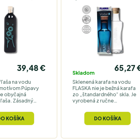
od, prečo je
štandardné sklenené fľaše.
novo inde než
Neoprénový návlek v
é sklenené fľaše.
oranžovej farbe s motívom
 obal „Grip“
„Lapač snov“ je vymeniteľn
stejší úchop
a prateľný; užšie hrdlo je
 aj pri športe alebo
pohodlné na pitie a drevený
 rukách); užšie
uzáver slúži na spoľahlivé
ohodlné na pitie a
zatváranie. Fľaša nie je
áver slúži na
vhodná do umývačky.
 zatváranie.
39,48 €
65,27 
Skladom
fľaša na vodu
Sklenená karafa na vodu
 motívom Púpavy
FLASKA nie je bežná karafa
 je obyčajná
zo „štandardného“ skla. Je
fľaša. Zásadný
vyrobená z ručne
v materiáli: je
vyrábaného krištáľového
zo slovinského
skla zo Slovinska – a jej
DO KOŠÍKA
DO KOŠÍKA
KA s patentovanou
hlavný rozdiel spočíva v
iou TPS, ktoré má
samotnom materiáli. Značk
robcu vodu počas
FLASKA používa patentovan
h minút
„programované“ sklo TPS,