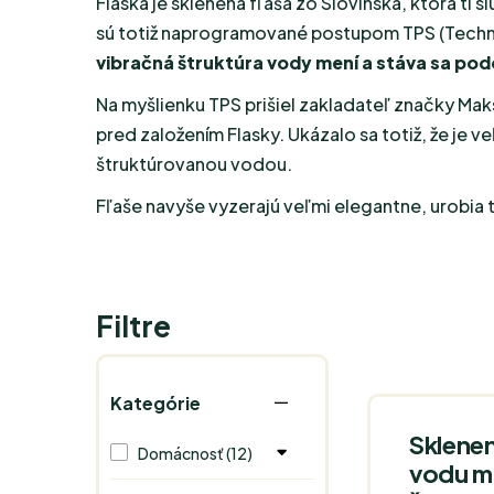
Flaska je sklenená fľaša zo Slovinska, ktorá ti
sú totiž naprogramované postupom TPS (Techno
vibračná štruktúra vody mení a stáva sa po
Na myšlienku TPS prišiel zakladateľ značky Mak
pred založením Flasky. Ukázalo sa totiž, že je
štruktúrovanou vodou.
Fľaše navyše vyzerajú veľmi elegantne, urobia t
Filtre
Kategórie
Sklenen
Domácnosť (12)
vodu m