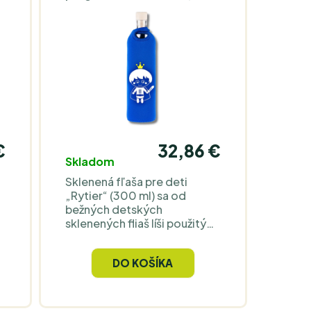
štandardné sklenené fľaše.
Neoprénový obal s motívom
„Lotus“ zlepšuje úchop,
ý
pohodlne sa drží a dotvára
vzhľad fľaše; široké hrdlo
uľahčuje plnenie a drevený
uzáver slúži na spoľahlivé
uzatváranie. Fľaša nie je
vhodná do umývačky riadu.
€
32,86 €
Skladom
Sklenená fľaša pre deti
„Rytier“ (300 ml) sa od
bežných detských
sklenených fliaš líši použitým
materiálom: je postavená na
patentovanom
DO KOŠÍKA
„programovanom“ skle TPS,
a
ktoré vodu počas
é
niekoľkých minút
„revitalizuje“ a