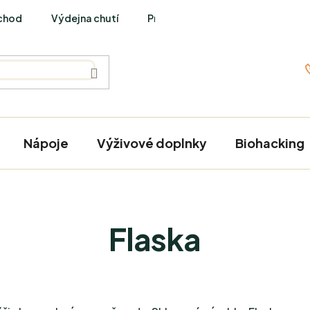
chod
Výdejna chutí
PraveBio Interviews
Nápoje
Výživové doplnky
Biohacking
Flaska