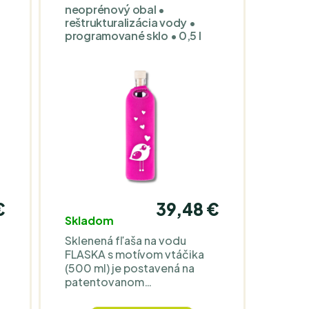
neoprénový obal •
reštrukturalizácia vody •
programované sklo • 0,5 l
€
39,48 €
Skladom
Sklenená fľaša na vodu
FLASKA s motívom vtáčika
(500 ml) je postavená na
m
patentovanom
a
„programovanom“ skle TPS.