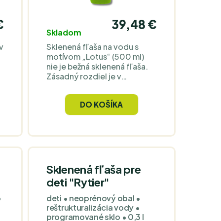
€
39,48 €
Skladom
v
Sklenená fľaša na vodu s
motívom „Lotus“ (500 ml)
nie je bežná sklenená fľaša.
Zásadný rozdiel je v
materiáli: FLASKA používa
patentované
DO KOŠÍKA
„programované“ sklo s
technológiou Glass & Vibe,
ktoré má podľa výrobcu
vodu počas niekoľkých
minút „revitalizovať“
(odporúčajú počkať 5 minút
a vodu pretrepať). V praxi
Sklenená fľaša pre
ľudia najčastejšie opisujú
deti "Rytier"
jemnejšiu, vyváženejšiu chuť
aj pri vode z vodovodu – a
o
deti • neoprénový obal •
práve to je dôvod, prečo je
reštrukturalizácia vody •
FLASKA cenovo inde než
programované sklo • 0,3 l