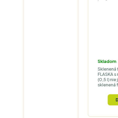
to je dôv
FLASKA ce
štandardn
Silikónový
zaisťuje i
(praktické
spotených
hrdlo je p
drevený uz
spoľahlivé
Skladom
Sklenená 
FLASKA s
(0,5 l) nie
sklenená 
rozdiel je 
vyrobená 
skla FLAS
technológ
podľa vý
niekoľkýc