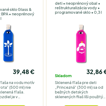
deti • neoprénový obal •
reštrukturalizácia vody •
ané sklo Glass &
programované sklo • 0,3 l
z BPA • neoprénový
l
39,48 €
32,86 
Skladom
fľaša na vodu motív
Sklenená fľaša pre deti
ota“ (500 ml) nie
„Princezná“ (300 ml) sa od
klenená fľaša.
bežných detských
zdiel je v
sklenených fliaš líši použitý
: FLASKA používa
materiálom: je postavená n