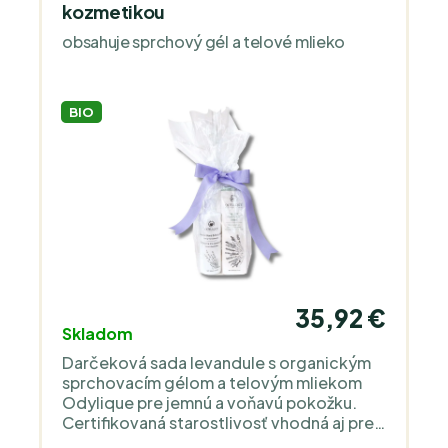
kozmetikou
obsahuje sprchový gél a telové mlieko
BIO
35,92 €
Skladom
Darčeková sada levandule s organickým
sprchovacím gélom a telovým mliekom
Odylique pre jemnú a voňavú pokožku.
Certifikovaná starostlivosť vhodná aj pre
citlivú pokožku. Ideálny darček pre chvíle