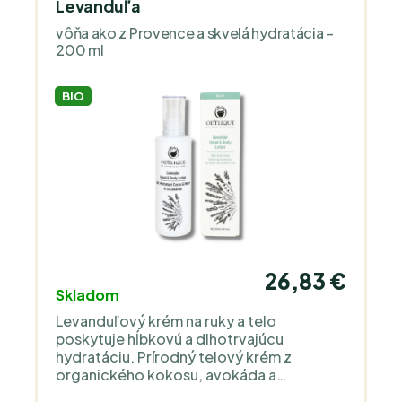
Levanduľa
vôňa ako z Provence a skvelá hydratácia –
200 ml
BIO
26,83 €
Skladom
Levanduľový krém na ruky a telo
poskytuje hĺbkovú a dlhotrvajúcu
hydratáciu. Prírodný telový krém z
organického kokosu, avokáda a
kakaového masla je hotový elixír pre