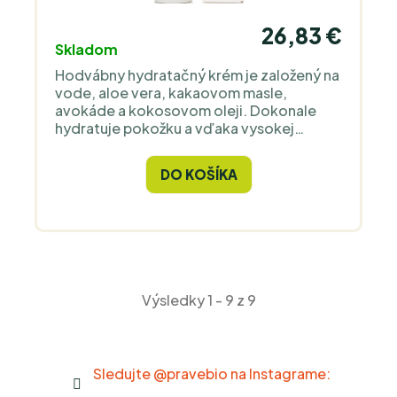
26,83 €
Skladom
Hodvábny hydratačný krém je založený na
vode, aloe vera, kakaovom masle,
avokáde a kokosovom oleji. Dokonale
hydratuje pokožku a vďaka vysokej
koncentrácii aloe vera je ideálnym
pomocníkom pre opálenú alebo
DO KOŠÍKA
suchú/dehydrovanú pokožku.
Výsledky 1 - 9 z 9
Sledujte @pravebio na Instagrame: