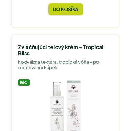
DO KOŠÍKA
Zvláčňujúci telový krém - Tropical
Bliss
hodvábna textúra, tropická vôňa – po
opaľovaní a kúpeli
BIO