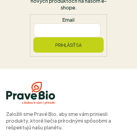
nových produktoch na našom e-
shope.
Email
PRIHLÁSIŤ SA
Z
á
p
ä
t
i
Založili sme Pravé Bio, aby sme vám priniesli
e
produkty, ktoré liečia prírodnými spôsobmi a
rešpektujú našu planétu.