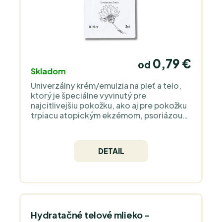
0,79 €
od
Skladom
Univerzálny krém/emulzia na pleť a telo,
ktorý je špeciálne vyvinutý pre
najcitlivejšiu pokožku, ako aj pre pokožku
trpiacu atopickým ekzémom, psoriázou
atď.
DETAIL
Hydratačné telové mlieko -