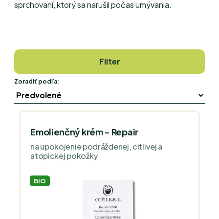
sprchovaní, ktorý sa narušil počas umývania.
Filter
Zoradiť podľa:
Emolienčný krém - Repair
na upokojenie podráždenej, citlivej a
atopickej pokožky
BIO