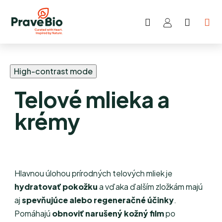
Hľadať
NÁKU
Prejsť
KOŠÍK
na
obsah
High-contrast mode
Telové mlieka a
krémy
Hlavnou úlohou prírodných telových mliek je
hydratovať pokožku
a vďaka ďalším zložkám majú
aj
spevňujúce alebo regeneračné účinky
.
Pomáhajú
obnoviť narušený kožný film
po