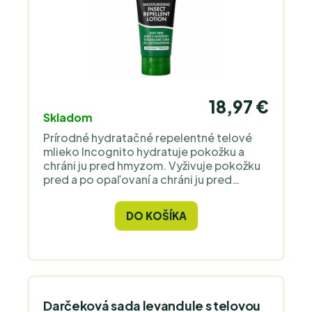
18,97 €
Skladom
Prírodné hydratačné repelentné telové
mlieko Incognito hydratuje pokožku a
chráni ju pred hmyzom. Vyživuje pokožku
pred a po opaľovaní a chráni ju pred
bodnutím hmyzom.
DO KOŠÍKA
Darčeková sada levandule s telovou