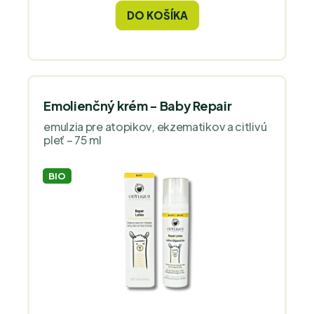
suchú pokožku. Toto organické telové
DO KOŠÍKA
mlieko je ľahké, hodvábne a nemastné.
Emolienčný krém - Baby Repair
emulzia pre atopikov, ekzematikov a citlivú
pleť – 75 ml
BIO