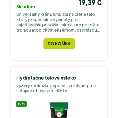
19,39 €
Skladom
Univerzálny krém/emulzia na pleť a telo,
ktorý je špeciálne vyvinutý pre
najcitlivejšiu pokožku, ako aj pre pokožku
trpiacu atopickým ekzémom, psoriázou
atď.
DO KOŠÍKA
Hydratačné telové mlieko
vyživuje pokožku a spoľahlivo chráni pred
lietajúcim hmyzom - 100 ml
BIO