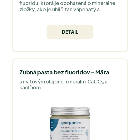
fluoridu, ktorá je obohatená o minerálne
zložky, ako je uhličitan vápenatý a
kaolínový íl. Jemne odstraňuje povrchové
škvrny a leští zuby bez abrazívneho
pôsobenia, čím zanecháva ústa svieže a
DETAIL
čisté.
Zubná pasta bez fluoridov - Mäta
s mätovým olejom, minerálmi CaCO₃ a
kaolínom