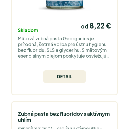
8,22 €
od
Skladom
Mätová zubná pasta Georganics je
prírodná, šetrná voľba pre ústnu hygienu
bez fluoridu, SLS a glycerínu. S mätovým
esenciálnym olejom poskytuje osviežujúci
účinok a antibakteriálnu ochranu pre
zdravšiu ústnu dutinu.
DETAIL
Zubná pasta bez fluoridov s aktívnym
uhlím
minerálny CaCO₃, kaolín a aktívne uhlie –