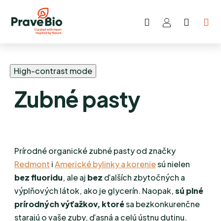
Hľadať
NÁKU
Prejsť
KOŠÍK
na
obsah
High-contrast mode
Zubné pasty
Prírodné organické zubné pasty od značky
Redmont
i
Americké bylinky a korenie
sú nielen
bez fluoridu
, ale aj
bez
ďalších zbytočných a
výplňových látok, ako je glycerín. Naopak,
sú plné
prírodných výťažkov, ktoré
sa bezkonkurenčne
starajú o vaše zuby, ďasná a celú ústnu dutinu.