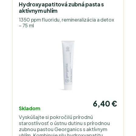
Hydroxyapatitová zubná pasta s
aktívnym uhlím
1350 ppm fluoridu, remineralizácia a detox
– 75 ml
6,40 €
Skladom
Vyskúšajte si pokročilú prírodnú
starostlivosť o ústnu dutinu s prírodnou
zubnou pastou Georganics s aktívnym
uhlím. Kombinuje silu hydroxyapatitu,