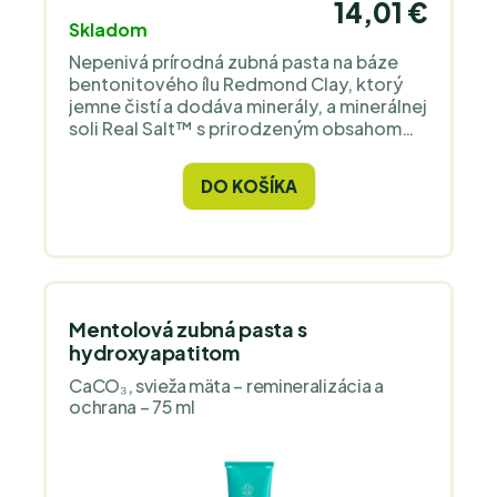
14,01 €
Skladom
Nepenivá prírodná zubná pasta na báze
bentonitového ílu Redmond Clay, ktorý
jemne čistí a dodáva minerály, a minerálnej
soli Real Salt™ s prirodzeným obsahom
stopových prvkov. Táto varianta je
sladená ne-GMO xylitolom a je bez
DO KOŠÍKA
glycerínu, fluóru, penivých látok a
umelých farbív. Chuť zabezpečuje
esenciálny olej mäty piepornej
(peppermint) spolu s mentolom. Tea tree
olej je prítomný v bezpečnej koncentrácii
a receptúra je stabilizovaná pomocou
nano striebra.
Mentolová zubná pasta s
hydroxyapatitom
CaCO₃, svieža mäta – remineralizácia a
ochrana – 75 ml