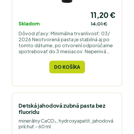
11,20 €
Skladom
14,01 €
Dôvod zľavy: Minimálna trvanlivosť: 03/
2026 Neotvorená pasta je stabilná aj po
tomto dátume, po otvorení odporúčame
spotrebovať do 3 mesiacov. Nepenivá
prírodná zubná pasta na báze
bentonitového ílu Redmond Clay, ktorý
DO KOŠÍKA
jemne čistí a dodáva minerály, a minerálnej
soli Real Salt™ s prirodzeným obsahom
stopových prvkov. Táto varianta je
formulovaná úplne bez xylitolu, a preto je
vhodná aj pre domáce zvieratá. Chuť
zabezpečuje esenciálny olej mäty
kučeravej (spearmint), ktorý je jemnejší
Detská jahodová zubná pasta bez
než bežná mäta pieporná, spolu s
fluoridu
mentolom pre osviežujúci efekt. Tea tree
minerálny CaCO₃, hydroxyapatit, jahodová
olej pridáva antibakteriálny účinok a pasta
príchuť – 60 ml
je stabilizovaná pomocou nano striebra v