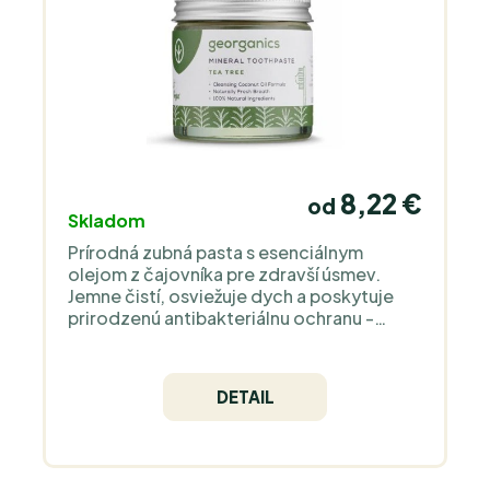
8,22 €
od
Skladom
Prírodná zubná pasta s esenciálnym
olejom z čajovníka pre zdravší úsmev.
Jemne čistí, osviežuje dych a poskytuje
prirodzenú antibakteriálnu ochranu -
ideálna voľba pre každodennú
starostlivosť o ústnu dutinu.
DETAIL