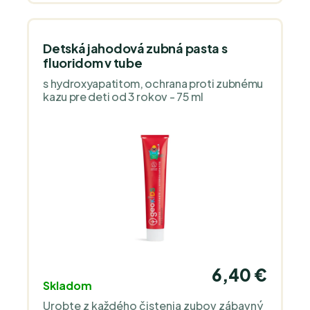
Detská jahodová zubná pasta s
fluoridom v tube
s hydroxyapatitom, ochrana proti zubnému
kazu pre deti od 3 rokov - 75 ml
6,40 €
Skladom
Urobte z každého čistenia zubov zábavný