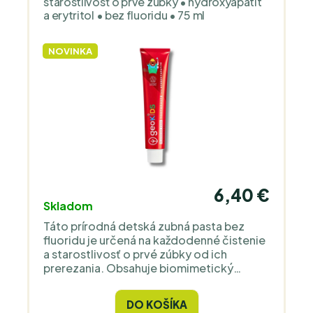
starostlivosť o prvé zúbky • hydroxyapatit
a erytritol • bez fluoridu • 75 ml
NOVINKA
6,40 €
Skladom
Táto prírodná detská zubná pasta bez
fluoridu je určená na každodenné čistenie
a starostlivosť o prvé zúbky od ich
prerezania. Obsahuje biomimetický
hydroxyapatit, xylitol a erytritol. Jemná
jahodová príchuť z prírodných extraktov
DO KOŠÍKA
uľahčuje pravidelnú hygienu a pomáha