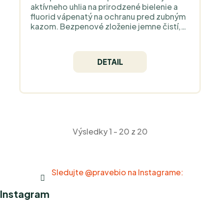
aktívneho uhlia na prirodzené bielenie a
fluorid vápenatý na ochranu pred zubným
kazom. Bezpenové zloženie jemne čistí,
remineralizuje sklovinu a chráni pred
zubným kazom bez použitia agresívnych
chemikálií.
DETAIL
Výsledky 1 - 20 z 20
Sledujte @pravebio na Instagrame:
Instagram