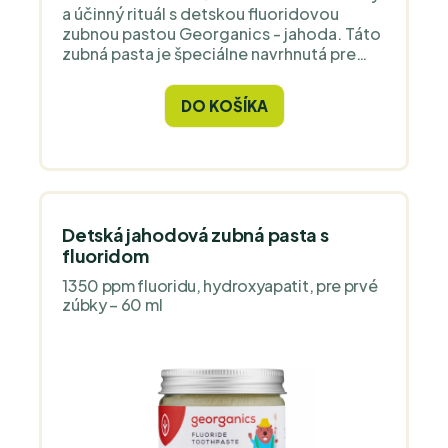
a účinný rituál s detskou fluoridovou
zubnou pastou Georganics - jahoda. Táto
zubná pasta je špeciálne navrhnutá pre
deti od 3 rokov a poskytuje jemnú, ale
účinnú ochranu pred zubným kazom.
DO KOŠÍKA
Vďaka prírodnej jahodovej príchuti, ktorá
spríjemňuje čistenie zubov, a jedinečnej
zmesi zložiek, ktoré chránia zuby,
zabezpečuje remineralizáciu zubnej
skloviny a udržiava detské zuby silné a
zdravé.
Detská jahodová zubná pasta s
fluoridom
1350 ppm fluoridu, hydroxyapatit, pre prvé
zúbky – 60 ml