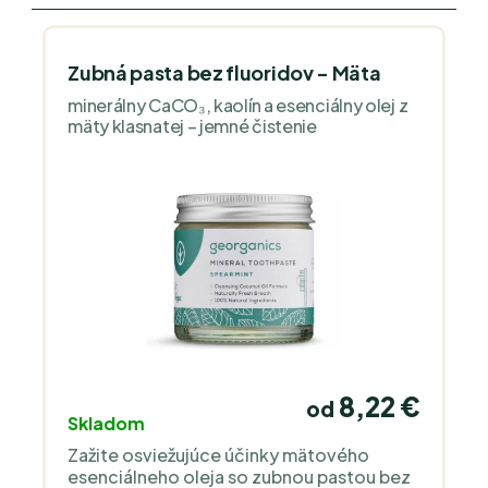
Zubná pasta bez fluoridov - Mäta
minerálny CaCO₃, kaolín a esenciálny olej z
mäty klasnatej – jemné čistenie
8,22 €
od
Skladom
Zažite osviežujúce účinky mätového
esenciálneho oleja so zubnou pastou bez