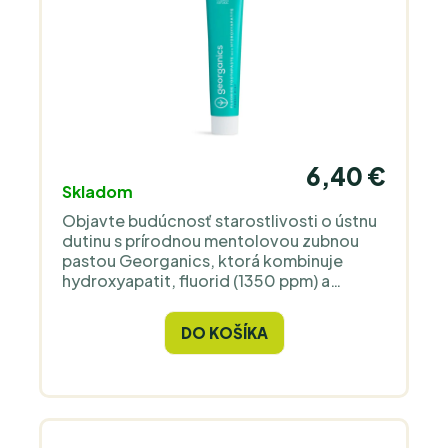
6,40 €
Skladom
Objavte budúcnosť starostlivosti o ústnu
dutinu s prírodnou mentolovou zubnou
pastou Georganics, ktorá kombinuje
hydroxyapatit, fluorid (1350 ppm) a
erytritol na jemnú, ale účinnú ochranu
pred zubným kazom. Vďaka osviežujúcej
DO KOŠÍKA
mätovej chuti a udržateľnému baleniu si
zamilujete každé čistenie zubov.