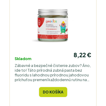
bezpečnej konzervačnej dávke.
8,22 €
Skladom
Zábavné a bezpečné čistenie zubov? Áno,
ide to! Táto prírodná zubná pasta bez
fluoridu s lahodnou prírodnou jahodovou
príchuťou premení každodennú rutinu na
hru - a zároveň jemne a účinne ošetruje
citlivý detský úsmev.
DO KOŠÍKA