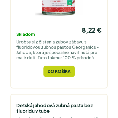
8,22 €
Skladom
Urobte si z čistenia zubov zábavu s
fluoridovou zubnou pastou Georganics -
Jahoda, ktorá je špeciálne navrhnutá pre
malé deti! Táto takmer 100 % prírodná
nepenivá zubná pasta s prírodnou
jahodovou príchuťou a rastlinným
DO KOŠÍKA
farbivom robí z čistenia zubov radosť.
Kombinuje fluorid (1350 ppm),
hydroxyapatit a erytritol, aby poskytoval
jemnú, ale účinnú ochranu pred zubným
kazom, pomáhal remineralizovať sklovinu
a udržiaval detské zuby silné a zdravé.
Detská jahodová zubná pasta bez
fluoridu v tube