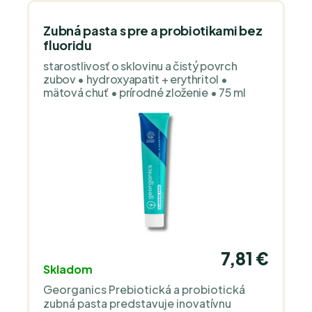
Zubná pasta s pre a probiotikami bez
fluoridu
starostlivosť o sklovinu a čistý povrch
zubov • hydroxyapatit + erythritol •
mätová chuť • prírodné zloženie • 75 ml
7,81 €
Skladom
Georganics Prebiotická a probiotická
zubná pasta predstavuje inovatívnu