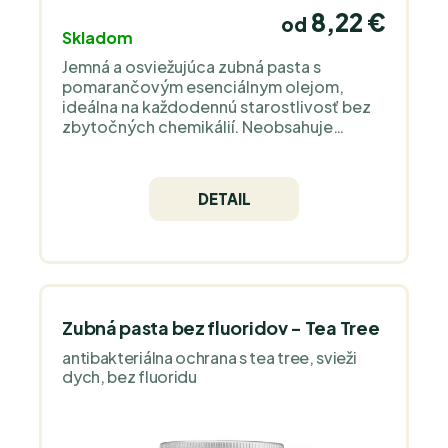
8,22 €
od
Skladom
Jemná a osviežujúca zubná pasta s
pomarančovým esenciálnym olejom,
ideálna na každodennú starostlivosť bez
zbytočných chemikálií. Neobsahuje
fluoridy, SLS ani glycerín a je navrhnutý
tak, aby jemne čistil zuby, chránil zubnú
sklovinu a bol čo najšetrnejší k citlivým
DETAIL
ďasnám.
Zubná pasta bez fluoridov - Tea Tree
antibakteriálna ochrana s tea tree, svieži
dych, bez fluoridu