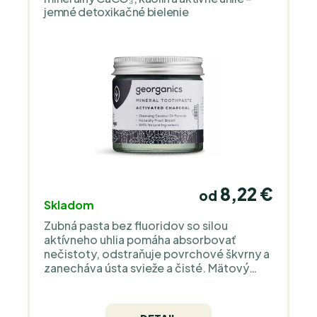
jemné detoxikačné bielenie
8,22 €
od
Skladom
Zubná pasta bez fluoridov so silou
aktívneho uhlia pomáha absorbovať
nečistoty, odstraňuje povrchové škvrny a
zanecháva ústa svieže a čisté. Mätový
esenciálny olej dodáva paste osviežujúci
chladivý účinok a poskytuje prirodzenú
antibakteriálnu ochranu pre optimálnu