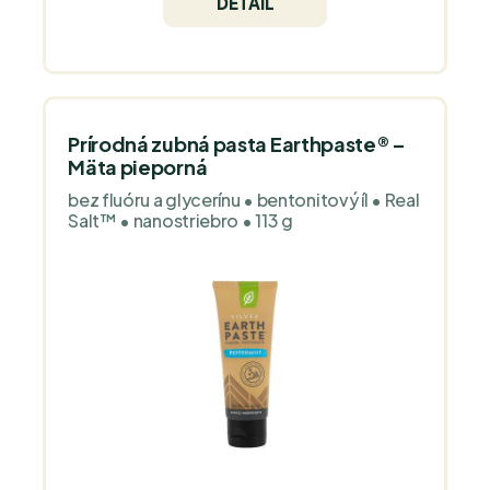
DETAIL
ústnu hygienu a zdravý dych.
Prírodná zubná pasta Earthpaste® –
Mäta pieporná
bez fluóru a glycerínu • bentonitový íl • Real
Salt™ • nanostriebro • 113 g