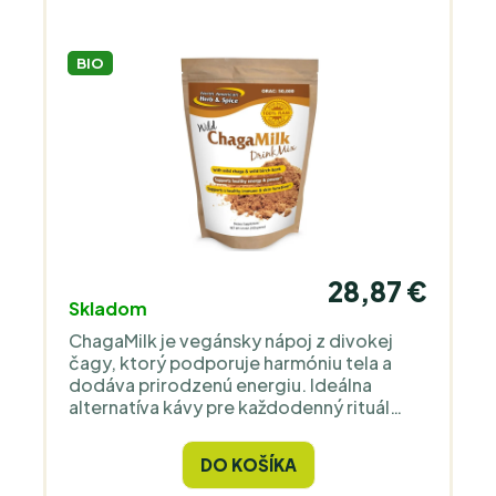
BIO
28,87 €
Skladom
ChagaMilk je vegánsky nápoj z divokej
čagy, ktorý podporuje harmóniu tela a
dodáva prirodzenú energiu. Ideálna
alternatíva kávy pre každodenný rituál
plný vitality.
DO KOŠÍKA