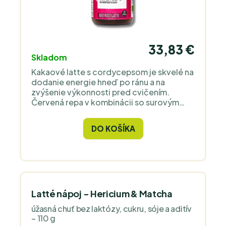
33,83 €
Skladom
Kakaové latte s cordycepsom je skvelé na
dodanie energie hneď po ránu a na
zvýšenie výkonnosti pred cvičením.
Červená repa v kombinácii so surovým
kakaom a sušeným bio kokosovým
mliekom jej dodáva veľmi lahodnú chuť a
DO KOŠÍKA
krásnu ružovú farbu.
Latté nápoj - Hericium & Matcha
úžasná chuť bez laktózy, cukru, sóje a aditív
– 110 g