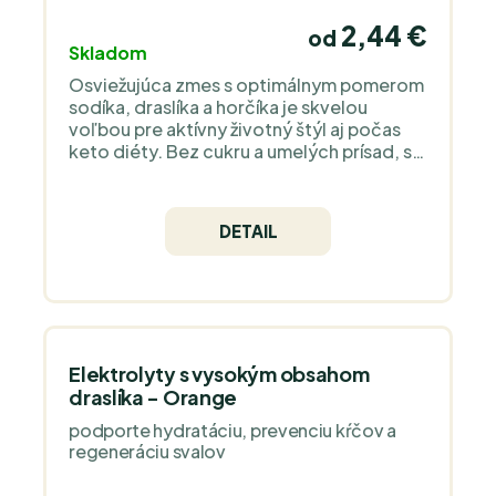
2,44 €
od
Skladom
Osviežujúca zmes s optimálnym pomerom
sodíka, draslíka a horčíka je skvelou
voľbou pre aktívny životný štýl aj počas
keto diéty. Bez cukru a umelých prísad, s
prírodnou príchuťou melóna a limetky.
DETAIL
Elektrolyty s vysokým obsahom
draslíka - Orange
podporte hydratáciu, prevenciu kŕčov a
regeneráciu svalov