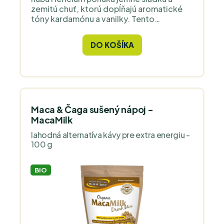
zemitú chuť, ktorú dopĺňajú aromatické
tóny kardamónu a vanilky. Tento
jedinečný nápoj spája lahodnú chuť s
výhodami funkčných zložiek.
DO KOŠÍKA
Maca & Čaga sušený nápoj -
MacaMilk
lahodná alternatíva kávy pre extra energiu -
100 g
BIO