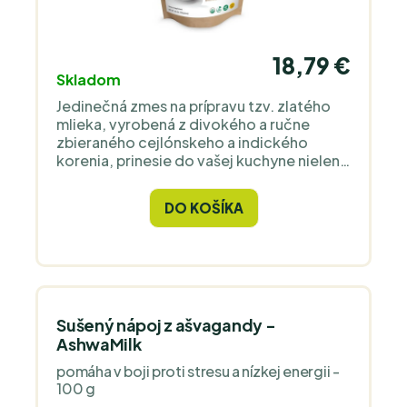
18,79 €
Skladom
Jedinečná zmes na prípravu tzv. zlatého
mlieka, vyrobená z divokého a ručne
zbieraného cejlónskeho a indického
korenia, prinesie do vašej kuchyne nielen
nový chuťový rozmer, ale aj blahodarné
účinky pre vaše telo.
DO KOŠÍKA
Sušený nápoj z ašvagandy -
AshwaMilk
pomáha v boji proti stresu a nízkej energii -
100 g