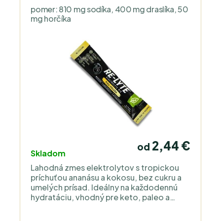
minerály stráca rýchlejšie. V tehotenstve
pomer: 810 mg sodíka, 400 mg draslíka, 50
a počas dojčenia je vhodné dávkovanie
mg horčíka
prispôsobiť individuálnym potrebám. U
detí je možné užívanie v nižšej dávke a po
individuálnom zvážení, najmä pri zvýšenej
strate tekutín.
2,44 €
od
Skladom
Lahodná zmes elektrolytov s tropickou
príchuťou ananásu a kokosu, bez cukru a
umelých prísad. Ideálny na každodennú
hydratáciu, vhodný pre keto, paleo a
vegánsky životný štýl.