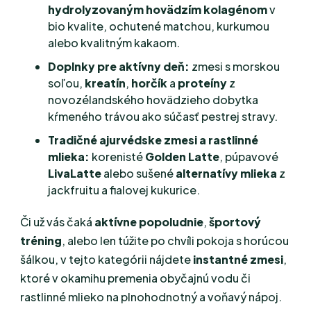
hydrolyzovaným hovädzím kolagénom
v
bio kvalite, ochutené matchou, kurkumou
alebo kvalitným kakaom.
Doplnky pre aktívny deň:
zmesi s morskou
soľou,
kreatín
,
horčík
a
proteíny
z
novozélandského hovädzieho dobytka
kŕmeného trávou ako súčasť pestrej stravy.
Tradičné ajurvédske zmesi a rastlinné
mlieka:
korenisté
Golden Latte
, púpavové
LivaLatte
alebo sušené
alternatívy mlieka
z
jackfruitu a fialovej kukurice.
Či už vás čaká
aktívne popoludnie
,
športový
tréning
, alebo len túžite po chvíli pokoja s horúcou
šálkou, v tejto kategórii nájdete
instantné zmesi
,
ktoré v okamihu premenia obyčajnú vodu či
rastlinné mlieko na plnohodnotný a voňavý nápoj.