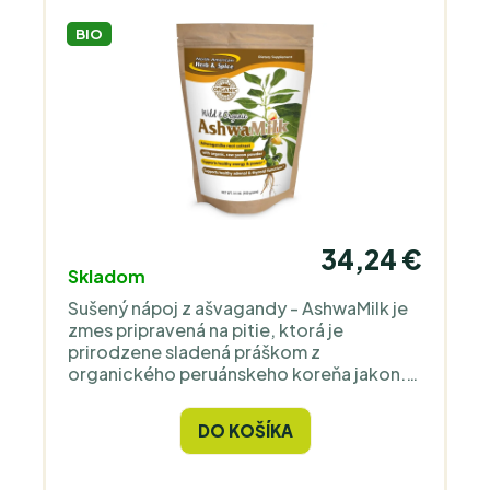
BIO
34,24 €
Skladom
Sušený nápoj z ašvagandy - AshwaMilk je
zmes pripravená na pitie, ktorá je
prirodzene sladená práškom z
organického peruánskeho koreňa jakon.
AshwaMilk je príjemný spôsob, ako si
vychutnať výhody tejto ajurvédskej byliny
DO KOŠÍKA
iným spôsobom ako v kvapkách alebo
kapsulách.