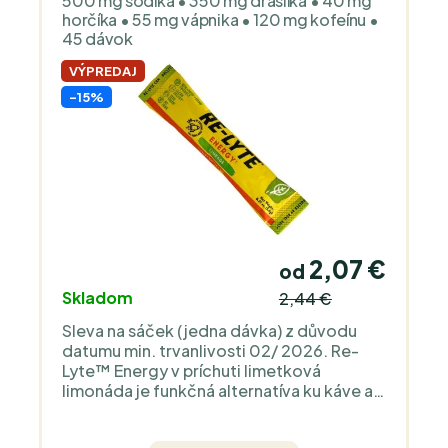
500 mg sodíka • 350 mg draslíka • 40 mg
horčíka • 55 mg vápnika • 120 mg kofeínu •
45 dávok
VÝPREDAJ
-15%
2,07 €
od
Skladom
2,44 €
Sleva na sáček (jedna dávka) z důvodu
datumu min. trvanlivosti 02/ 2026. Re-
Lyte™ Energy v príchuti limetková
limonáda je funkčná alternatíva ku káve a
sladkým energetickým nápojom, keď
potrebujete energiu aj minerály v jednom.