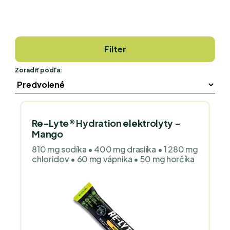
Filter
Zoradiť podľa:
Re-Lyte® Hydration elektrolyty -
Mango
810 mg sodíka • 400 mg draslíka • 1 280 mg
chloridov • 60 mg vápnika • 50 mg horčíka