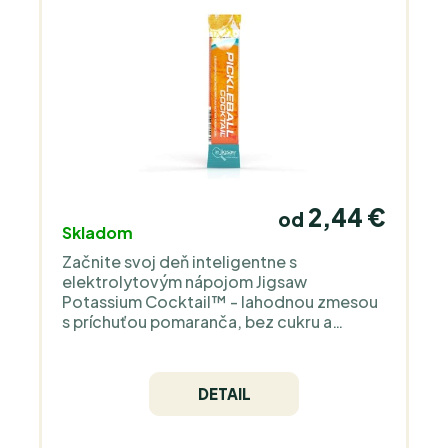
2,44 €
od
Skladom
Začnite svoj deň inteligentne s
elektrolytovým nápojom Jigsaw
Potassium Cocktail™ - lahodnou zmesou
s príchuťou pomaranča, bez cukru a
kofeínu. Každá dávka obsahuje 800 mg
draslíka, čo je rovnaké množstvo ako dva
banány, spolu s bioaktívnym horčíkom a
DETAIL
prírodnou morskou soľou. Podporuje
hydratáciu, predchádza kŕčom a
regeneruje svaly - ideálna voľba pre