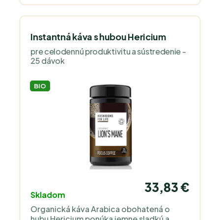
akýkoľvek šport alebo aktívny deň, či už
ste na ihrisku, v posilňovni alebo len na
cestách.
Instantná káva s hubou Hericium
pre celodennú produktivitu a sústredenie -
25 dávok
BIO
33,83 €
Skladom
Organická káva Arabica obohatená o
hubu Hericium ponúka jemne sladkú a