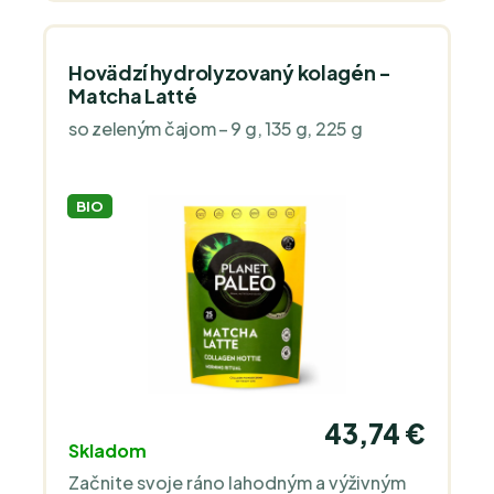
Hovädzí hydrolyzovaný kolagén -
Matcha Latté
so zeleným čajom – 9 g, 135 g, 225 g
BIO
43,74 €
Skladom
Začnite svoje ráno lahodným a výživným