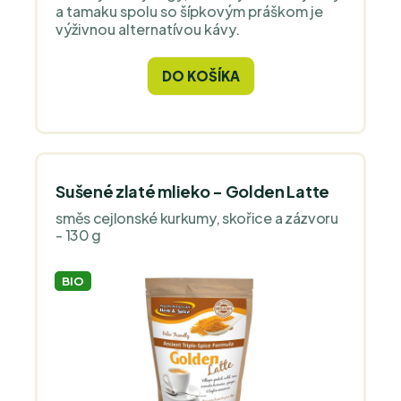
a tamaku spolu so šípkovým práškom je
výživnou alternatívou kávy.
DO KOŠÍKA
Sušené zlaté mlieko - Golden Latte
směs cejlonské kurkumy, skořice a zázvoru
- 130 g
BIO