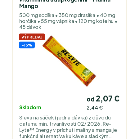
telo minerály stráca rýchlejšie. V
Mango
tehotenstve a počas dojčenia je vhodné
500 mg sodíka • 350 mg draslíka • 40 mg
dávkovanie prispôsobiť individuálnym
horčíka • 55 mg vápnika • 120 mg kofeínu •
potrebám. U detí je možné užívanie v nižšej
45 dávok
dávke a po individuálnom zvážení, najmä
pri zvýšenej strate tekutín.
VÝPREDAJ
-15%
2,07 €
od
Skladom
2,44 €
Sleva na sáček (jedna dávka) z důvodu
datumu min. trvanlivosti 02/ 2026. Re-
Lyte™ Energy v príchuti maliny a manga je
funkčná alternatíva ku káve a sladkým