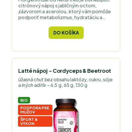
citrónový nápoj s jablčným octom,
zázvorom a acerolou, ktorý vám pomôže
podporiť metabolizmus, hydratáciu a
imunitný systém. Ideálne pre tých, ktorí
chcú svojmu telu po prebudení dopriať to
DO KOŠÍKA
najlepšie.
Latté nápoj - Cordyceps & Beetroot
úžasná chuť bez obsahu laktózy, cukru, sóje
a iných aditív – 6,5 g, 65 g, 130 g
BIO
PODPORA PRE
MUŽOV
ŠPORT &
VÝKON