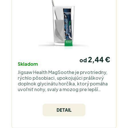
individuálnom zvážení, najmä pri zvýšenej
strate tekutín.
2,44 €
od
Skladom
Jigsaw Health MagSoothe je prvotriedny,
rýchlo pôsobiaci, upokojujúci práškový
doplnok glycinátu horčíka, ktorý pomáha
uvoľniť nohy, svaly a mozog pre lepší
spánok. Súčasťou je tiež kofaktor
hydrogenuhličitanu pre zvýšenie
vstrebateľnosti a účinnosti.
DETAIL