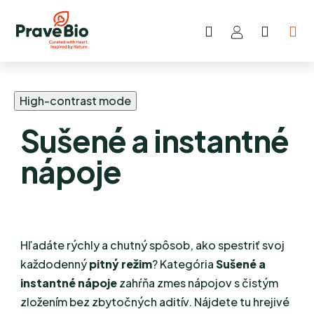
Hľadať
NÁKU
Prejsť
KOŠÍK
na
obsah
High-contrast mode
Sušené a instantné
nápoje
Hľadáte rýchly a chutný spôsob, ako spestriť svoj
každodenný
pitný režim
? Kategória
Sušené a
instantné nápoje
zahŕňa zmes nápojov s čistým
zložením bez zbytočných aditív. Nájdete tu hrejivé