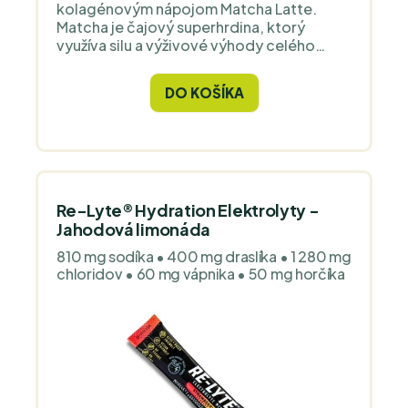
kolagénovým nápojom Matcha Latte.
Matcha je čajový superhrdina, ktorý
využíva silu a výživové výhody celého
čajového listu. Po stáročia je súčasťou
ázijskej kultúry, ktorá ho používa na ranné
DO KOŠÍKA
a popoludňajšie "nakopnutie".
Re-Lyte® Hydration Elektrolyty -
Jahodová limonáda
810 mg sodíka • 400 mg draslíka • 1 280 mg
chloridov • 60 mg vápnika • 50 mg horčíka