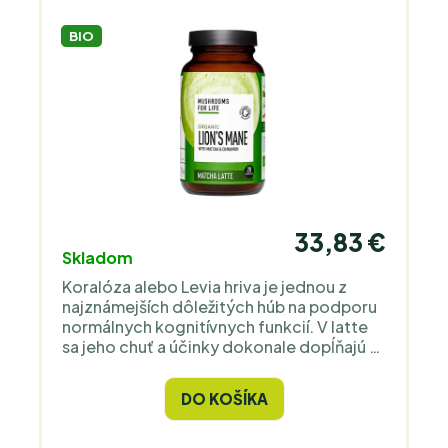
BIO
33,83 €
Skladom
Koralóza alebo Levia hriva je jednou z
najznámejších dôležitých húb na podporu
normálnych kognitívnych funkcií. V latte
sa jeho chuť a účinky dokonale dopĺňajú s
matchou, lahodným bio kokosovým
mliekom a pravou bio vanilkou a škoricou
DO KOŠÍKA
z Madagaskaru. Prémiový výrobok.