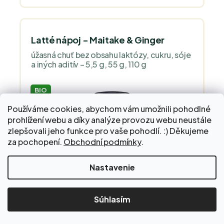
Latté nápoj - Maitake & Ginger
úžasná chuť bez obsahu laktózy, cukru, sóje
a iných aditív – 5,5 g, 55 g, 110 g
BIO
DLHOVEKOSŤ
Používáme cookies, abychom vám umožnili pohodlné
IMUNITA
prohlížení webu a díky analýze provozu webu neustále
-37%
zlepšovali jeho funkce pro vaše pohodlí. :) Děkujeme
za pochopení.
Obchodní podmínky
.
Nastavenie
21,44 €
Súhlasím
Skladom
33,83 €
Lahodné zázvorovo-sírne latte s maitake