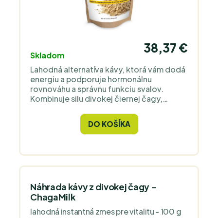
38,37 €
Skladom
Lahodná alternatíva kávy, ktorá vám dodá
energiu a podporuje hormonálnu
rovnováhu a správnu funkciu svalov.
Kombinuje silu divokej čiernej čagy,
organického purpurového prášku maca,
organického sušeného yaconu a
DO KOŠÍKA
cejlonskej škorice.
Náhrada kávy z divokej čagy –
ChagaMilk
lahodná instantná zmes pre vitalitu - 100 g