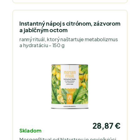
Instantný nápoj s citrónom, zázvorom
a jablčným octom
ranný rituál, ktorý naštartuje metabolizmus
a hydratáciu - 150 g
28,87 €
Skladom
MorgenRitual od Naturtreu je osviežujúci