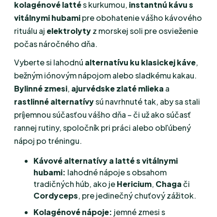
kolagénové latté
s kurkumou,
instantnú kávu s
vitálnymi hubami
pre obohatenie vášho kávového
rituálu aj
elektrolyty
z morskej soli pre osvieženie
počas náročného dňa.
Vyberte si lahodnú
alternatívu ku klasickej káve
,
bežným iónovým nápojom alebo sladkému kakau.
Bylinné zmesi
,
ajurvédske zlaté mlieka
a
rastlinné alternatívy
sú navrhnuté tak, aby sa stali
príjemnou súčasťou vášho dňa – či už ako súčasť
rannej rutiny, spoločník pri práci alebo obľúbený
nápoj po tréningu.
Kávové alternatívy a latté s vitálnymi
hubami:
lahodné nápoje s obsahom
tradičných húb, ako je
Hericium
,
Chaga
či
Cordyceps
, pre jedinečný chuťový zážitok.
Kolagénové nápoje:
jemné zmesi s