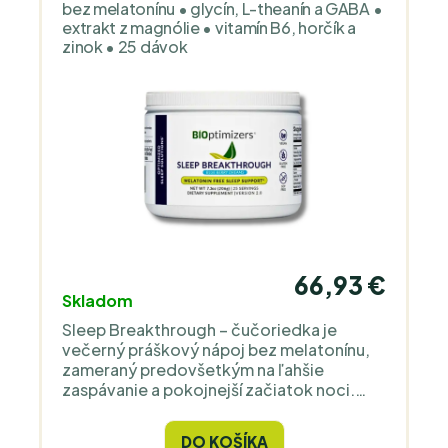
bez melatonínu • glycín, L-theanín a GABA •
extrakt z magnólie • vitamín B6, horčík a
zinok • 25 dávok
66,93 €
Skladom
Sleep Breakthrough – čučoriedka je
večerný práškový nápoj bez melatonínu,
zameraný predovšetkým na ľahšie
zaspávanie a pokojnejší začiatok noci.
Hlavným cieľom je podporiť prirodzené
večerné upokojenie, plynulejší prechod
DO KOŠÍKA