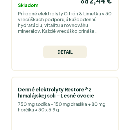
2,44 €
od
Skladom
Prírodné elektrolyty Citrón & Limetka v 30
vrecúškach podporujú každodennú
hydratáciu, vitalitu a rovnováhu
minerálov. Každé vrecúško prináša
750 mg sodíka a ďalšie kľúčové minerály z
ružovej himalájskej soli a morských
zdrojov pre jednoduché doplnenie
DETAIL
elektrolytov. Neobsahujú pridaný cukor
ani umelé sladidlá. Sú sladené iba
mníšskym ovocím a majú nízku
energetickú hodnotu, približne 5 kcal na
porciu.
Denné elektrolyty Restore® z
himalájskej soli – Lesné ovocie
750 mg sodíka + 150 mg draslíka + 80 mg
horčíka • 30 x 5,9 g