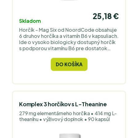
25,18 €
Skladom
Horčík - Mag Six od NoordCode obsahuje
6 druhov horčíka a vitamín B6 v kapsuliach.
Ide o vysoko biologicky dostupný horčík
s podporou vitamínu B6 pre dostatok
energie a pre správne fungovanie svalov a
duševnú výkonnosť.
DO KOŠÍKA
Komplex 3 horčíkov s L-Theanine
279 mg elementárneho horčíka • 414 mg L-
theanínu • výživový doplnok • 90 kapsúl