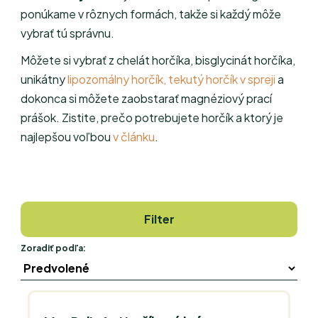
ponúkame v rôznych formách, takže si každý môže
vybrať tú správnu.
Môžete si vybrať z
chelát horčíka, bisglycinát horčíka,
unikátny
lipozomálny horčík
,
tekutý horčík v spreji
a
dokonca si môžete zaobstarať
magnéziový prací
prášok
. Zistite, prečo potrebujete horčík a ktorý je
najlepšou voľbou
v článku
.
Filter
Zoradiť podľa: