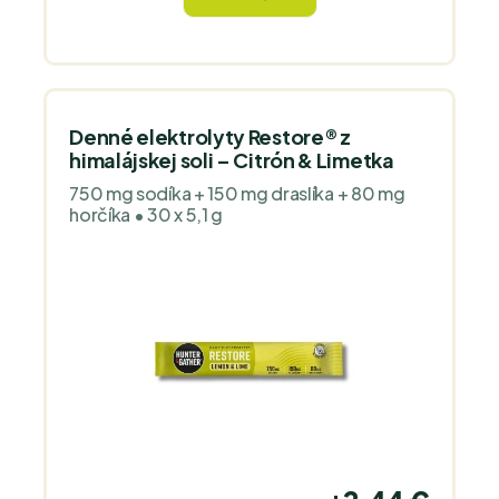
chráni a obnovuje telesné bunky a tkanivá.
Denné elektrolyty Restore® z
himalájskej soli – Citrón & Limetka
750 mg sodíka + 150 mg draslíka + 80 mg
horčíka • 30 x 5,1 g