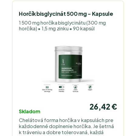
Horčík bisglycinát 500 mg - Kapsule
1 500 mg horčíka bisglycinátu (300 mg
horčíka) • 1,5 mg zinku • 90 kapsúl
26,42 €
Skladom
Chelátová forma horčíka v kapsulách pre
každodenné doplnenie horčíka. Je šetrná
k tráveniu a dobre tolerovaná, každá