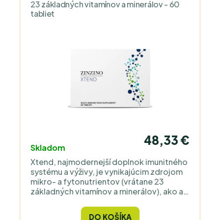
23 základných vitamínov a minerálov - 60
tabliet
48,33 €
Skladom
Xtend, najmodernejší doplnok imunitného
systému a výživy, je vynikajúcim zdrojom
mikro- a fytonutrientov (vrátane 23
základných vitamínov a minerálov), ako aj
purifikovaných 1-3, 1-6 beta glukánov
získaných z pekárskych kvasníc, pričom
DO KOŠÍKA