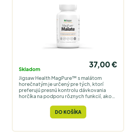
37,00 €
Skladom
Jigsaw Health MagPure™ s malátom
horečnatým je určený pre tých, ktorí
preferujú presnú kontrolu dávkovania
horčíka na podporu rôznych funkcií, ako
sú napríklad zvýšenie energie alebo lepší
spánok.
DO KOŠÍKA