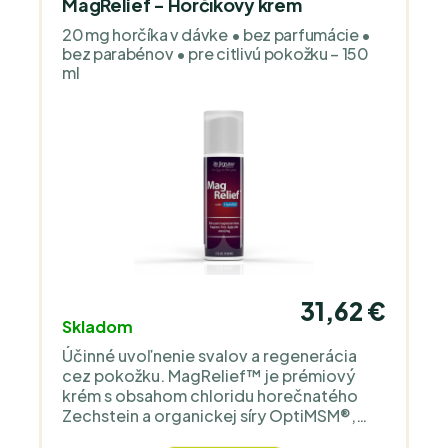
MagRelief - Horčíkový krém
20 mg horčíka v dávke • bez parfumácie •
bez parabénov • pre citlivú pokožku – 150
ml
31,62 €
Skladom
Účinné uvoľnenie svalov a regenerácia
cez pokožku. MagRelief™ je prémiový
krém s obsahom chloridu horečnatého
Zechstein a organickej síry OptiMSM®,
doplnený o bio rastlinné oleje a kyselinu