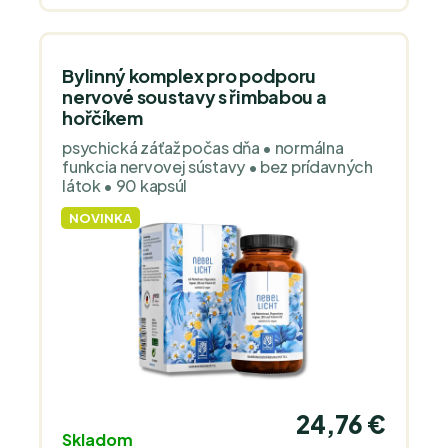
Bylinný komplex pro podporu
nervové soustavy s řimbabou a
hořčíkem
psychická záťaž počas dňa • normálna
funkcia nervovej sústavy • bez prídavných
látok • 90 kapsúl
NOVINKA
24,76 €
Skladom