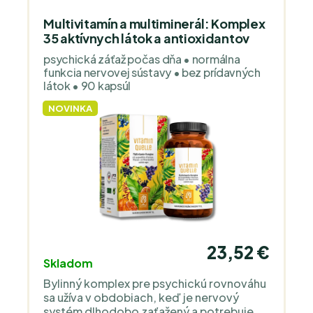
Multivitamín a multiminerál: Komplex
35 aktívnych látok a antioxidantov
psychická záťaž počas dňa • normálna
funkcia nervovej sústavy • bez prídavných
látok • 90 kapsúl
NOVINKA
23,52 €
Skladom
Bylinný komplex pre psychickú rovnováhu
sa užíva v obdobiach, keď je nervový
systém dlhodobo zaťažený a potrebuje