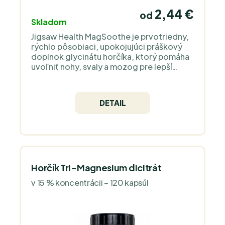
2,44 €
od
Skladom
Jigsaw Health MagSoothe je prvotriedny,
rýchlo pôsobiaci, upokojujúci práškový
doplnok glycinátu horčíka, ktorý pomáha
uvoľniť nohy, svaly a mozog pre lepší
spánok. Súčasťou je tiež kofaktor
hydrogenuhličitanu pre zvýšenie
vstrebateľnosti a účinnosti.
DETAIL
Horčík Tri-Magnesium dicitrát
v 15 % koncentrácii – 120 kapsúl