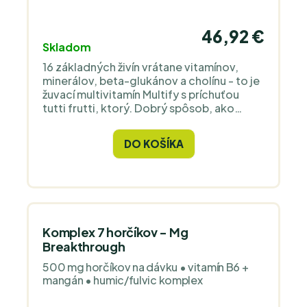
46,92 €
Skladom
16 základných živín vrátane vitamínov,
minerálov, beta-glukánov a cholínu - to je
žuvací multivitamín Multify s príchuťou
tutti frutti, ktorý. Dobrý spôsob, ako
podporiť zdravý rast a vývoj u detí, ktoré
nemajú rady príkrmy.
DO KOŠÍKA
Komplex 7 horčíkov - Mg
Breakthrough
500 mg horčíkov na dávku • vitamín B6 +
mangán • humic/fulvic komplex