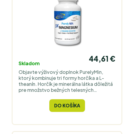
44,61 €
Skladom
Objavte výživový doplnok PurelyMin,
ktorý kombinuje tri formy horčíka a L-
theanín. Horčík je minerálna látka dôležitá
pre množstvo bežných telesných
procesov. Prispieva k normálnej činnosti
nervovej sústavy, normálnej psychickej
DO KOŠÍKA
činnosti, normálnej činnosti svalov a k
zníženiu miery únavy a vyčerpania.
Odporúčaný denný príjem horčíka sa líši
podľa veku a pohlavia.