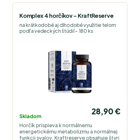
Komplex 4 horčíkov - KraftReserve
na krátkodobé aj dlhodobé využitie telom
podľa vedeckých štúdií – 180 ks
28,90 €
Skladom
Horčík prispieva k normálnemu
energetickému metabolizmu a normálnej
funkcii svalov. Kraftreserve obsahuje štyri