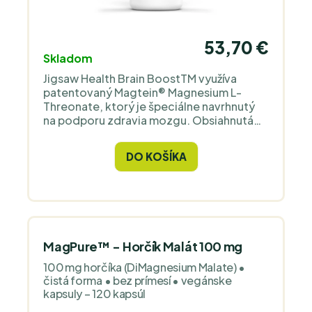
53,70 €
Skladom
Jigsaw Health Brain BoostTM využíva
patentovaný Magtein® Magnesium L-
Threonate, ktorý je špeciálne navrhnutý
na podporu zdravia mozgu. Obsiahnutá
forma horčíka podporuje pamäť,
pozornosť a emocionálnu pohodu. Tento
DO KOŠÍKA
horčík sa rýchlo uvoľňuje do krvného
obehu.
MagPure™ - Horčík Malát 100 mg
100 mg horčíka (DiMagnesium Malate) •
čistá forma • bez prímesí • vegánske
kapsuly – 120 kapsúl