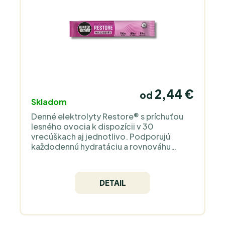
2,44 €
od
Skladom
Denné elektrolyty Restore® s príchuťou
lesného ovocia k dispozícii v 30
vrecúškach aj jednotlivo. Podporujú
každodennú hydratáciu a rovnováhu
minerálov. Bez pridaného cukru a bez
umelých sladidiel, jemne sladené
mníšskym ovocím.
DETAIL