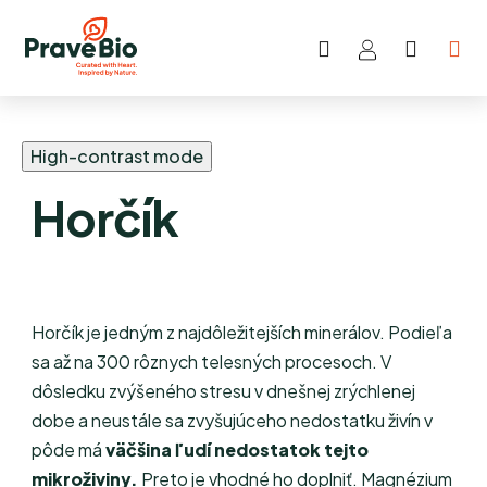
Hľadať
NÁKU
Prejsť
KOŠÍK
na
obsah
High-contrast mode
Horčík
Horčík je jedným z najdôležitejších minerálov. Podieľa
sa až na 300 rôznych telesných procesoch. V
dôsledku zvýšeného stresu v dnešnej zrýchlenej
dobe a neustále sa zvyšujúceho nedostatku živín v
pôde má
väčšina ľudí nedostatok tejto
mikroživiny.
Preto je vhodné ho doplniť. Magnézium