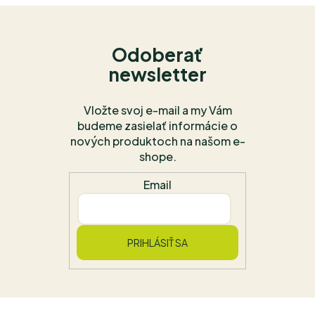
Odoberať
newsletter
Vložte svoj e-mail a my Vám
budeme zasielať informácie o
nových produktoch na našom e-
shope.
Email
PRIHLÁSIŤ SA
Z