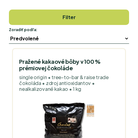
Filter
Zoradiť podľa:
Pražené kakaové bôby v 100 %
prémiovej čokoláde
single origin • tree-to-bar & raise trade
čokoláda • zdroj antioxidantov •
nealkalizované kakao • 1 kg