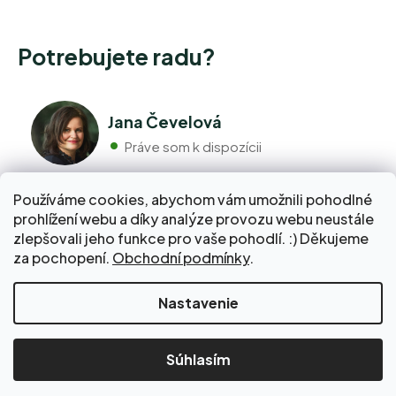
Potrebujete radu?
Jana Čevelová
Práve som k dispozícii
Používáme cookies, abychom vám umožnili pohodlné
+420 776 298 517
prohlížení webu a díky analýze provozu webu neustále
Volajte pondelok - piatok 9:00 až 17:00
zlepšovali jeho funkce pro vaše pohodlí. :) Děkujeme
info@pravebio.cz
za pochopení.
Obchodní podmínky
.
Napíšte nám kedykoľvek, snažíme sa vždy odpovedať do 24
hodín.
Nastavenie
Vytvoril Shoptet Premium
Copyright 2026
www.pravebio.cz
. Všetky
Súhlasím
práva vyhradené.
Upraviť nastavenie cookies
A7B6BBE6E45F27E3A7F933DDE972C1D3