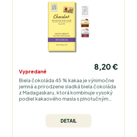
8,20 €
Vypredané
Biela čokoláda 45 % kakaa je výnimočne
jemná a prirodzene sladká biela čokoláda
z Madagaskaru, ktorá kombinuje vysoký
podiel kakaového masla s plnotučným
mliekom pre zamatovú, hebkú chuť. Tóny
karamelu, mliečnej smotany a ľahkej
ovocnej sviežosti vytvárajú harmonický,
DETAIL
elegantný profil. Táto biela čokoláda
obsahuje 2,25x viac kakaa a o 73 % menej
pridaného cukru