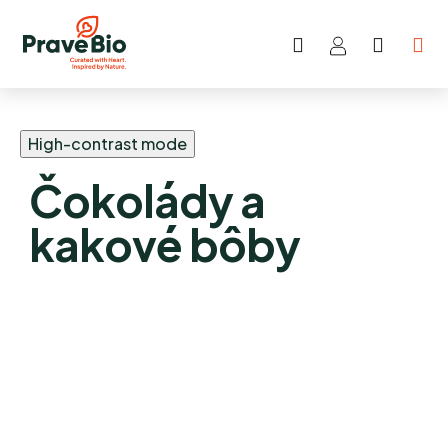
Hľadať
NÁKU
Prejsť
KOŠÍK
na
obsah
High-contrast mode
Čokolády a
kakové bôby