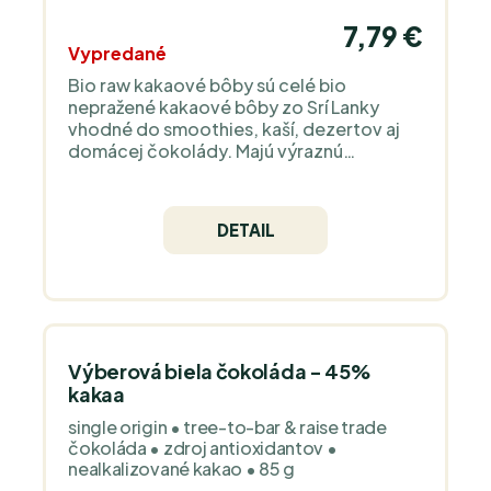
7,79 €
Vypredané
Bio raw kakaové bôby sú celé bio
nepražené kakaové bôby zo Srí Lanky
vhodné do smoothies, kaší, dezertov aj
domácej čokolády. Majú výraznú
čokoládovú chuť a prirodzene chrumkavú
štruktúru pre zdravé maškrtenie. Môžete
ich jesť samotné ako snack alebo ich
DETAIL
nasekať do müsli, jogurtu a pečených
dezertov. Sú to čisté kakaové bôby bez
pridaného cukru, aróm a konzervantov,
vhodné pre tých, ktorí chcú pracovať s
pravým kakaom v jeho prirodzenej
podobe.
Výberová biela čokoláda - 45%
kakaa
single origin • tree-to-bar & raise trade
čokoláda • zdroj antioxidantov •
nealkalizované kakao • 85 g