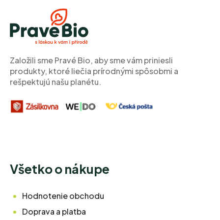
á
p
ä
t
i
Založili sme Pravé Bio, aby sme vám priniesli
e
produkty, ktoré liečia prírodnými spôsobmi a
rešpektujú našu planétu.
Všetko o nákupe
Hodnotenie obchodu
Doprava a platba