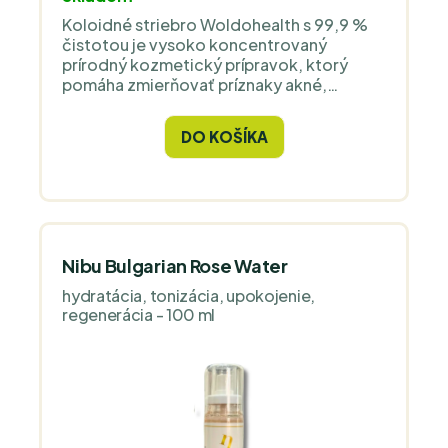
Koloidné striebro Woldohealth s 99,9 %
čistotou je vysoko koncentrovaný
prírodný kozmetický prípravok, ktorý
pomáha zmierňovať príznaky akné,
upokojovať podráždenú pokožku a
regenerovať ju. Vďaka svojim
DO KOŠÍKA
antibakteriálnym vlastnostiam znižuje
potenie a tvorbu plesní.
Nibu Bulgarian Rose Water
hydratácia, tonizácia, upokojenie,
regenerácia - 100 ml