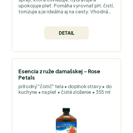
upokojuje pleť. Pomáha vyrovnať pH, čistí,
tonizuje a je ideálna aj na cesty. Vhodná
pre všetky typy pleti, vrátane citlivej.
DETAIL
Esencia z ruže damašskej - Rose
Petals
prírodný "čistič" tela • doplnok stravy • do
kuchyne • na pleť • čisté zloženie • 355 ml