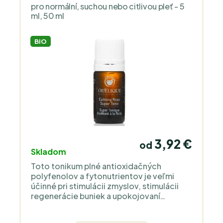
pro normální, suchou nebo citlivou pleť - 5
ml, 50 ml
BIO
3,92 €
od
Skladom
Toto tonikum plné antioxidačných
polyfenolov a fytonutrientov je veľmi
účinné pri stimulácii zmyslov, stimulácii
regenerácie buniek a upokojovaní
začervenania aj tej najcitlivejšej pleti. Je
vhodný pre pleť so sklonom k rosacei.