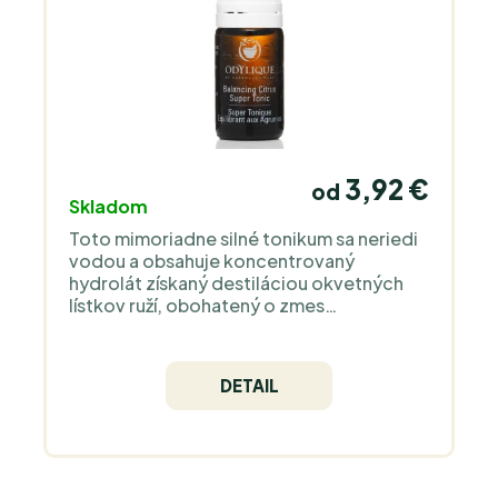
3,92 €
od
Skladom
Toto mimoriadne silné tonikum sa neriedi
vodou a obsahuje koncentrovaný
hydrolát získaný destiláciou okvetných
lístkov ruží, obohatený o zmes
povzbudzujúcich vonných esenciálnych
olejov, ktoré sú veľmi účinné na tonizáciu
pleti, reguláciu tvorby kožného mazu a na
DETAIL
obnovu normálnej, mastnej alebo
zmiešanej pleti.