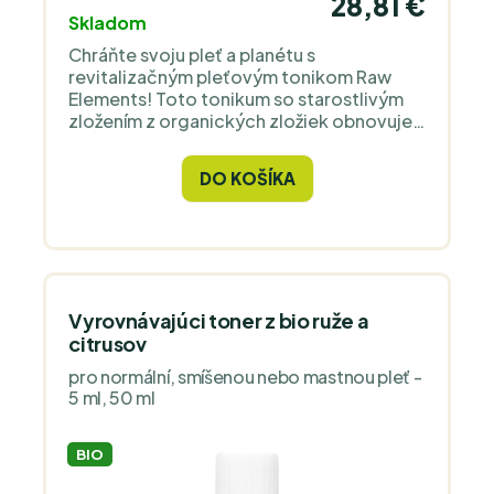
28,81 €
Skladom
Chráňte svoju pleť a planétu s
revitalizačným pleťovým tonikom Raw
Elements! Toto tonikum so starostlivým
zložením z organických zložiek obnovuje
a hĺbkovo hydratuje vašu pleť.
DO KOŠÍKA
Vyrovnávajúci toner z bio ruže a
citrusov
pro normální, smíšenou nebo mastnou pleť -
5 ml, 50 ml
BIO