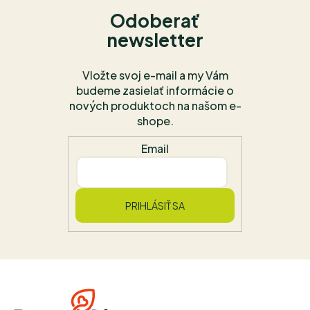
Odoberať
newsletter
Vložte svoj e-mail a my Vám
budeme zasielať informácie o
nových produktoch na našom e-
shope.
Email
PRIHLÁSIŤ SA
Z
á
p