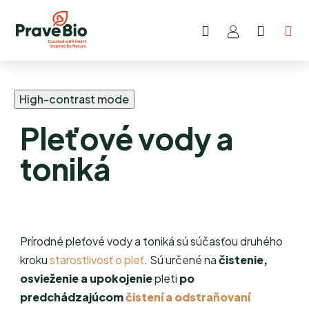
Hľadať
NÁKU
Prejsť
KOŠÍK
na
obsah
High-contrast mode
Pleťové vody a
toniká
Prírodné pleťové vody a toniká sú súčasťou druhého
kroku
starostlivosť o pleť
. Sú určené na
čistenie,
osvieženie a upokojenie
pleti
po
predchádzajúcom
čistení a odstraňovaní