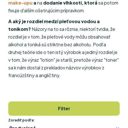
make-upu
a
na
dodanie vlhkosti, ktorá
sa potom
fixuje ďalším ošetrujúcim prípravkom.
A aký je rozdiel medzi pleťovou vodou a
tonikom?
Názory na to sa rôznia, niektorí tvrdia, že
rozdiel je v tom, že pleťové vody môžu obsahovať
alkohol a toniká sú striktne bez alkoholu. Podľa
druhej teórie ide o ten istý výrobok a jediný rozdiel je
v tom, že výraz "lotion" je starší, pretože výraz "toner"
sa k nám dostal z prekladov názvov výrobkov z
francúzštiny a angličtiny.
Filter
Zoradiť podľa: