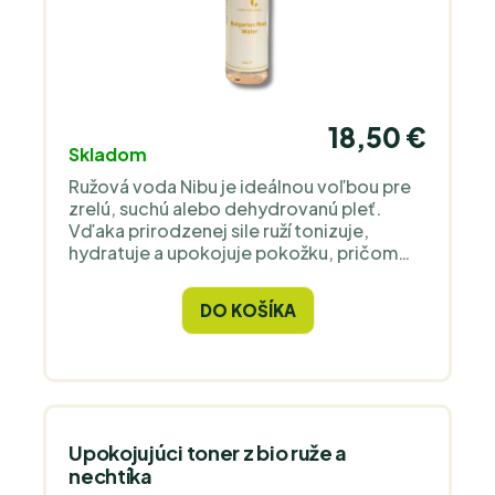
18,50 €
Skladom
Ružová voda Nibu je ideálnou voľbou pre
zrelú, suchú alebo dehydrovanú pleť.
Vďaka prirodzenej sile ruží tonizuje,
hydratuje a upokojuje pokožku, pričom
jemná vôňa ruží prináša aj relaxačný
aromaterapeutický účinok.
DO KOŠÍKA
Upokojujúci toner z bio ruže a
nechtíka