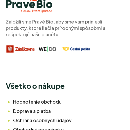
ä
t
i
Založili sme Pravé Bio, aby sme vám priniesli
e
produkty, ktoré liečia prírodnými spôsobmi a
rešpektujú našu planétu.
Všetko o nákupe
Hodnotenie obchodu
Doprava a platba
Ochrana osobných údajov
Obchodné podmienky