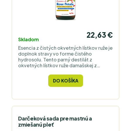
22,63 €
Skladom
Esencia z čistých okvetných lístkov ruže je
doplnok stravy vo forme čistého
hydrosolu. Tento parný destilát z
okvetných lístkov ruže damašskej z
horských oblastí v pramenitej vode je v
bylinkárstve cenený pre svoj vplyv na
DO KOŠÍKA
ženský hormonálny komfort, tráviacu
pohodu a duševnú rovnováhu v období
stresu. Pri vonkajšom použití upokojuje,
hydratuje a regeneruje pleť. Odporúčané
dávkovanie: 1–2 polievkové lyžice do
vody či džúsu, 1–2× denne. Esenciu možno
využiť aj ako ochucovadlo, základ
Darčeková sada pre mastnú a
relaxačného nápoja alebo hydratačné
zmiešanú pleť
pleťové tonikum. Prečo sme North