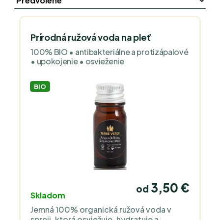
Prírodná ružová voda na pleť
100% BIO • antibakteriálne a protizápalové
• upokojenie • osvieženie
BIO
3,50 €
od
Skladom
Jemná 100% organická ružová voda v
spreji, ktorá osviežuje, hydratuje a