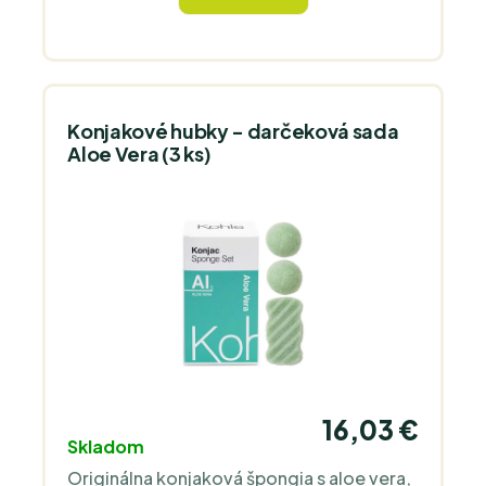
Konjakové hubky - darčeková sada
Aloe Vera (3 ks)
16,03 €
Skladom
Originálna konjaková špongia s aloe vera,