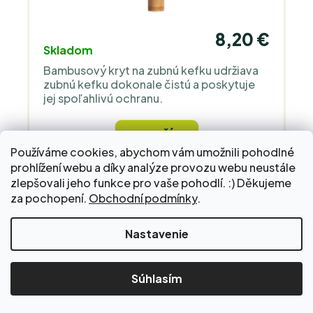
8,20 €
Skladom
Bambusový kryt na zubnú kefku udržiava
zubnú kefku dokonale čistú a poskytuje
jej spoľahlivú ochranu.
DO KOŠÍKA
Používáme cookies, abychom vám umožnili pohodlné
prohlížení webu a díky analýze provozu webu neustále
zlepšovali jeho funkce pro vaše pohodlí. :) Děkujeme
za pochopení.
Obchodní podmínky
.
1
2
3
Nastavenie
Načítať viac
Súhlasím