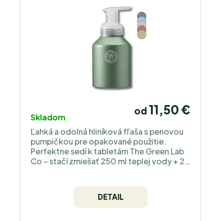
11,50 €
od
Skladom
Ľahká a odolná hliníková fľaša s penovou
pumpičkou pre opakované použitie.
Perfektne sedí k tabletám The Green Lab
Co – stačí zmiešať 250 ml teplej vody + 2
tablety (alebo 125 ml + 1 tableta) a
máte prípravok bez zbytočného plastu.
Hliník je 100% recyklovateľný a vďaka
DETAIL
penovej pumpe spotrebujete menej
produktu pri rovnakom účinku.