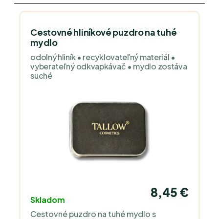
Cestovné hliníkové puzdro na tuhé
mydlo
odolný hliník • recyklovateľný materiál •
vyberateľný odkvapkávač • mydlo zostáva
suché
8,45 €
Skladom
Cestovné puzdro na tuhé mydlo s