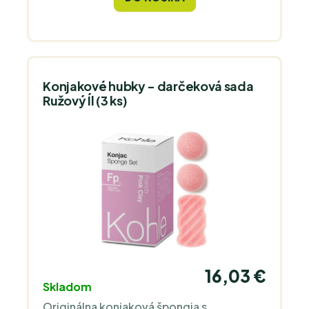
Konjakové hubky - darčeková sada
Ružový Íl (3 ks)
16,03 €
Skladom
Originálna konjaková špongia s