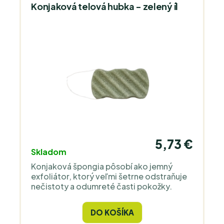
Konjaková telová hubka - zelený íl
5,73 €
Skladom
Konjaková špongia pôsobí ako jemný
exfoliátor, ktorý veľmi šetrne odstraňuje
nečistoty a odumreté časti pokožky.
DO KOŠÍKA