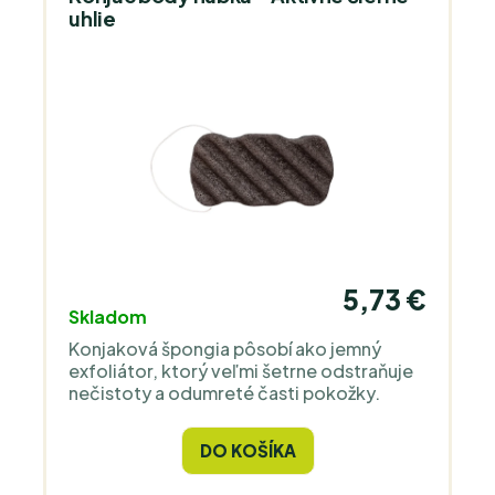
uhlie
5,73 €
Skladom
Konjaková špongia pôsobí ako jemný
exfoliátor, ktorý veľmi šetrne odstraňuje
nečistoty a odumreté časti pokožky.
DO KOŠÍKA