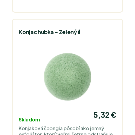
Konjac hubka - Zelený íl
5,32 €
Skladom
Konjaková špongia pôsobí ako jemný
exfoliátor, ktorý veľmi šetrne odstraňuje