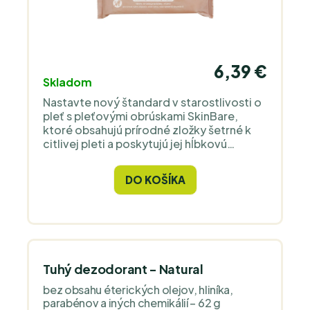
6,39 €
Skladom
Nastavte nový štandard v starostlivosti o
pleť s pleťovými obrúskami SkinBare,
ktoré obsahujú prírodné zložky šetrné k
citlivej pleti a poskytujú jej hĺbkovú
hydratáciu a výživu. Odlíči akúkoľvek
formu makeupu.
DO KOŠÍKA
Tuhý dezodorant - Natural
bez obsahu éterických olejov, hliníka,
parabénov a iných chemikálií – 62 g