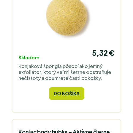
5,32 €
Skladom
Konjaková špongia pôsobí ako jemný
exfoliátor, ktorý veľmi šetrne odstraňuje
nečistoty a odumreté časti pokožky.
DO KOŠÍKA
Konjac body hubka - Aktívne čierne