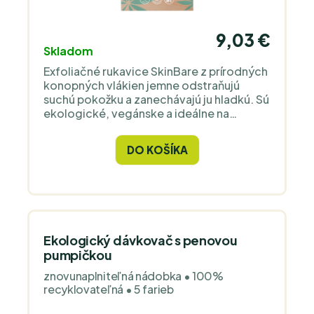
9,03 €
Skladom
Exfoliačné rukavice SkinBare z prírodných
konopných vlákien jemne odstraňujú
suchú pokožku a zanechávajú ju hladkú. Sú
ekologické, vegánske a ideálne na
prípravu pokožky pred a po opaľovaní.
DO KOŠÍKA
Ekologický dávkovač s penovou
pumpičkou
znovunaplniteľná nádobka • 100%
recyklovateľná • 5 farieb