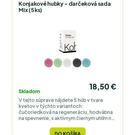
každý typ pokožky - BEZ PLASTOV.
Konjakové hubky - darčeková sada
Mix (5 ks)
18,50 €
Skladom
V tejto súprave nájdete 5 húb v tvare
kvetov v týchto variantoch:
čučoriedková na regeneráciu, hodvábna
na spevnenie, s aktívnym čiernym uhlím na
detoxikáciu, ružová na skrášlenie a aloe
vera na hydratáciu pokožky.
DO KOŠÍKA