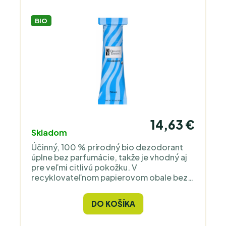
BIO
14,63 €
Skladom
Účinný, 100 % prírodný bio dezodorant
úplne bez parfumácie, takže je vhodný aj
pre veľmi citlivú pokožku. V
recyklovateľnom papierovom obale bez
hliníka, parabénov a iných chemikálií.
DO KOŠÍKA