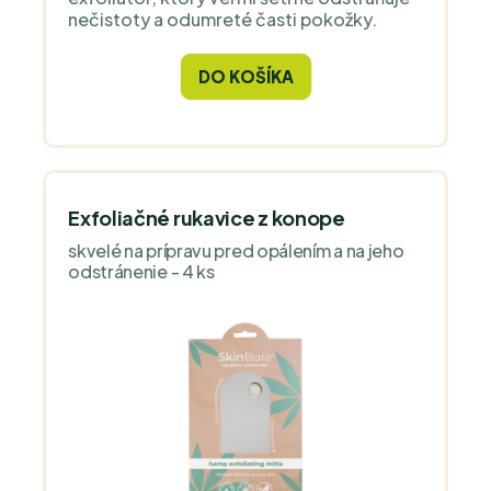
nečistoty a odumreté časti pokožky.
DO KOŠÍKA
Exfoliačné rukavice z konope
skvelé na prípravu pred opálením a na jeho
odstránenie - 4 ks