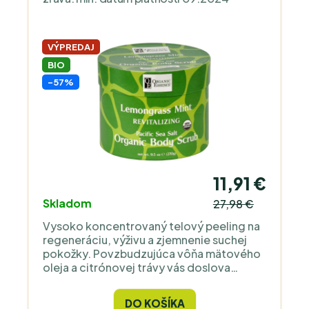
VÝPREDAJ
BIO
-57%
11,91 €
Skladom
27,98 €
Vysoko koncentrovaný telový peeling na
regeneráciu, výživu a zjemnenie suchej
pokožky. Povzbudzujúca vôňa mätového
oleja a citrónovej trávy vás doslova
nakopne - peeling je najlepší po cvičení
alebo inej fyzickej aktivite. V papierovom,
DO KOŠÍKA
úplne rozložiteľnom obale.