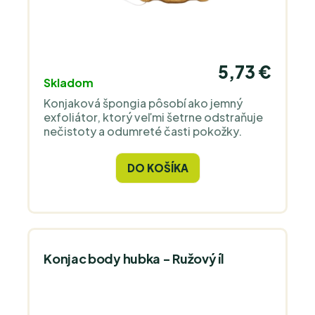
5,73 €
Skladom
Konjaková špongia pôsobí ako jemný
exfoliátor, ktorý veľmi šetrne odstraňuje
nečistoty a odumreté časti pokožky.
DO KOŠÍKA
Konjac body hubka - Ružový íl