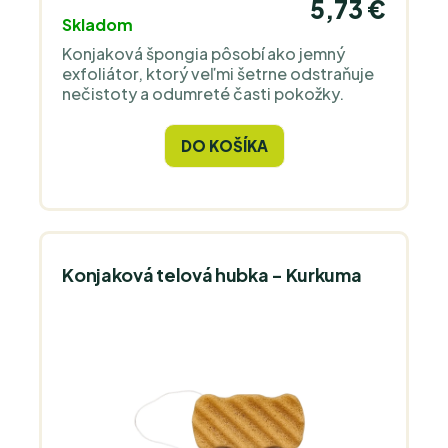
5,73 €
Skladom
Konjaková špongia pôsobí ako jemný
exfoliátor, ktorý veľmi šetrne odstraňuje
nečistoty a odumreté časti pokožky.
DO KOŠÍKA
Konjaková telová hubka - Kurkuma