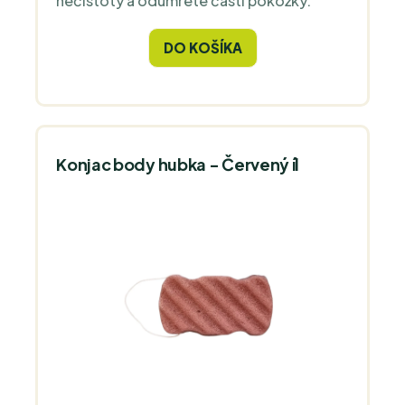
nečistoty a odumreté časti pokožky.
DO KOŠÍKA
Konjac body hubka - Červený íl