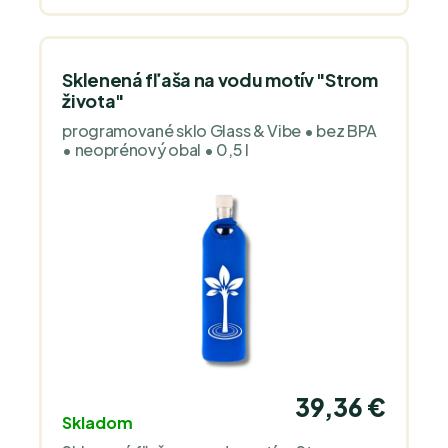
Sklenená fľaša na vodu motív "Strom
života"
programované sklo Glass & Vibe • bez BPA
• neoprénový obal • 0,5 l
39,36 €
Skladom