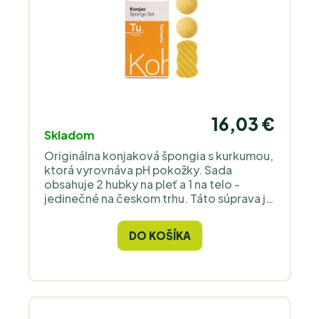
16,03 €
Skladom
Originálna konjaková špongia s kurkumou,
ktorá vyrovnáva pH pokožky. Sada
obsahuje 2 hubky na pleť a 1 na telo -
jedinečné na českom trhu. Táto súprava je
určená pre mastnú, zmiešanú a
podráždenú pleť a pleť poškodenú slnkom
DO KOŠÍKA
a pigmentáciou. 100% čisté prírodné
vlákna konjac, biologicky rozložiteľné,
kompostovateľné a bez farbív. 100%
rastlinný a prírodný produkt, vegánsky a
bez krutosti. Vhodný pre najcitlivejšiu
pokožku. Ekologická starostlivosť pre