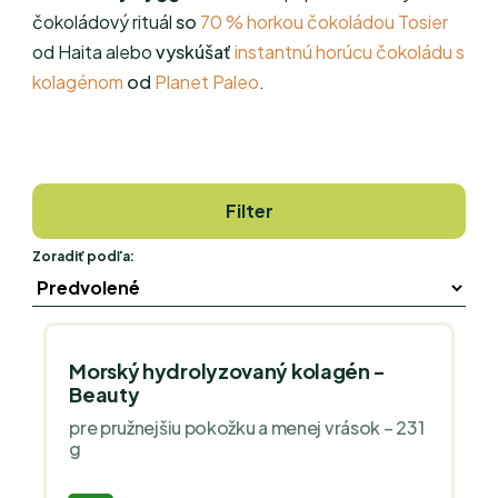
čokoládový rituál
so
70 % horkou čokoládou
Tosier
od Haita alebo
vyskúšať
instantnú horúcu čokoládu s
kolagénom
od
Planet Paleo
.
Filter
Zoradiť podľa:
Morský hydrolyzovaný kolagén -
Beauty
pre pružnejšiu pokožku a menej vrások – 231
g