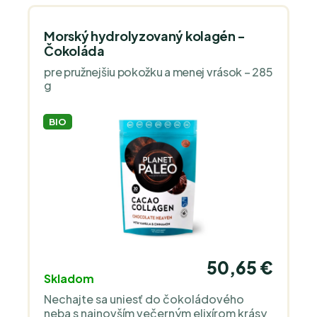
Morský hydrolyzovaný kolagén -
Čokoláda
pre pružnejšiu pokožku a menej vrások – 285
g
BIO
50,65 €
Skladom
Nechajte sa uniesť do čokoládového
neba s najnovším večerným elixírom krásy