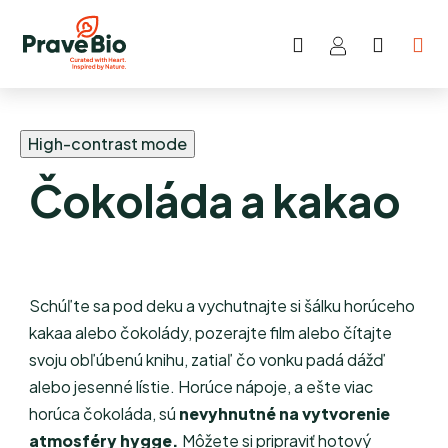
Hľadať
NÁKU
Prejsť
KOŠÍK
na
obsah
High-contrast mode
Čokoláda a kakao
Schúľte sa pod deku a vychutnajte si šálku horúceho
kakaa alebo čokolády, pozerajte film alebo čítajte
svoju obľúbenú knihu, zatiaľ čo vonku padá dážď
alebo jesenné lístie. Horúce nápoje, a ešte viac
horúca čokoláda, sú
nevyhnutné na vytvorenie
atmosféry hygge.
Môžete si pripraviť hotový