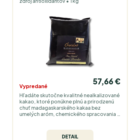
zdroj antioxidantov • 1 kg
57,66 €
Vypredané
Hľadáte skutočne kvalitné nealkalizované
kakao, ktoré ponúkne plnú a prirodzenú
chuť madagaskarského kakaa bez
umelých aróm, chemického spracovania a
zbytočných prísad? Toto 100% prírodné
kakaové kakao v prášku Grand Cru de
Sambirano je určené pre tých, ktorí chcú
DETAIL
pracovať s kakaom v jeho autentickej