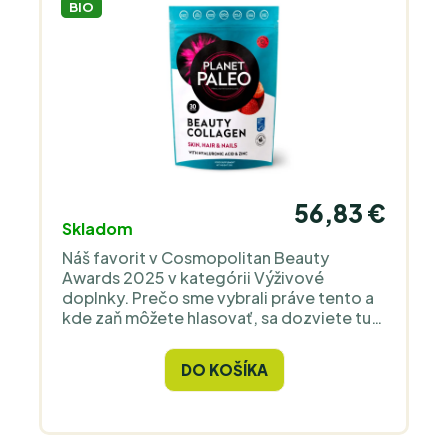
BIO
56,83 €
Skladom
Náš favorit v Cosmopolitan Beauty
Awards 2025 v kategórii Výživové
doplnky. Prečo sme vybrali práve tento a
kde zaň môžete hlasovať, sa dozviete tu.
Máte radi jahody? Nový Beauty Collagen
od Planet Paleo pre zdravú pokožku,
DO KOŠÍKA
vlasy, nechty, kĺby a kosti je určený pre
vás. Táto zmes morského kolagénu s
certifikátom MSC má osviežujúcu chuť
klasického jahodového smoothie.