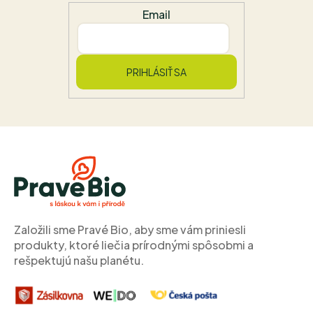
Email
PRIHLÁSIŤ SA
Z
á
p
ä
t
i
Založili sme Pravé Bio, aby sme vám priniesli
e
produkty, ktoré liečia prírodnými spôsobmi a
rešpektujú našu planétu.