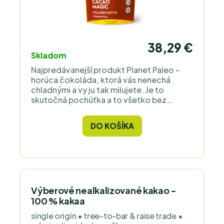
38,29 €
Skladom
Najpredávanejší produkt Planet Paleo -
horúca čokoláda, ktorá vás nenechá
chladnými a vy ju tak milujete. Je to
skutočná pochúťka a to všetko bez
pridaného cukru. Šálka čokolády ako
žiadna iná a skvelá pre vaše kĺby.
DO KOŠÍKA
Výberové nealkalizované kakao -
100 % kakaa
single origin • tree-to-bar & raise trade •