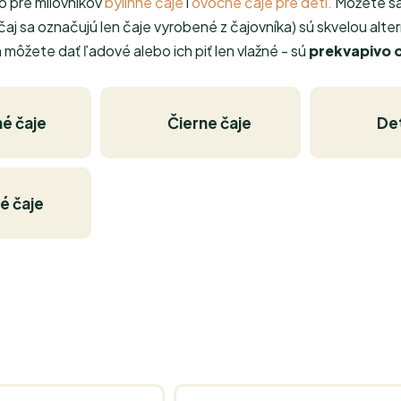
o pre milovníkov
bylinné čaje
i
ovocné čaje pre deti.
Môžete sa 
ý čaj sa označujú len čaje vyrobené z čajovníka) sú skvelou al
h môžete dať ľadové alebo ich piť len vlažné - sú
prekvapivo 
né čaje
Čierne čaje
De
é čaje