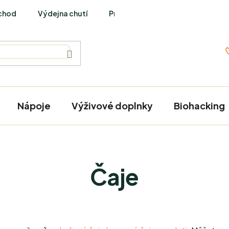
chod
Výdejna chutí
PraveBio Interviews
Nápoje
Výživové doplnky
Biohacking
Čaje