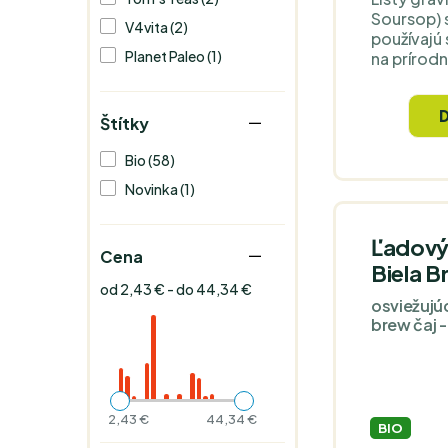
Soursop) s
V4vita (2)
používajú 
Planet Paleo (1)
na prírodn
liečbu rô
Naše listy
pochádza
Štítky
zdroja na 
ekologicke
Bio (58)
Zaručená k
Novinka (1)
rovnako a
výrobkov 
Ľadový 
Cena
Biela B
od 2,43 € - do 44,34 €
osviežujú
brew čaj -
2,43 €
44,34 €
BIO