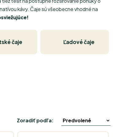
tiež tešiť na postupné rozširovanie ponuky o
ternatívou kávy. Čaje sú všeobecne vhodné na
osviežujúce!
tské čaje
Ľadové čaje
Zoradiť podľa: