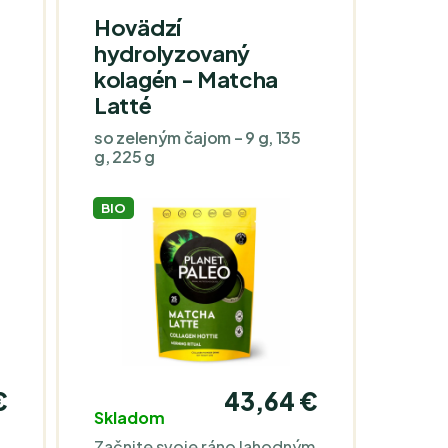
Hovädzí
hydrolyzovaný
kolagén - Matcha
Latté
so zeleným čajom – 9 g, 135
g, 225 g
BIO
€
43,64 €
Skladom
Začnite svoje ráno lahodným