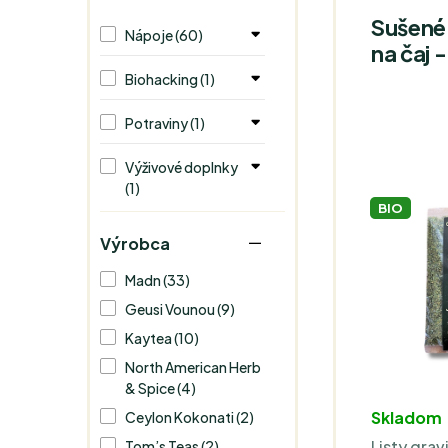
Sušené 
Nápoje (60)
na čaj 
Biohacking (1)
Potraviny (1)
Výživové doplnky
(1)
BIO
Výrobca
Madn (33)
Geusi Vounou (9)
Kaytea (10)
North American Herb
& Spice (4)
Skladom
Ceylon Kokonati (2)
Listy grav
Tom’s Teas (2)