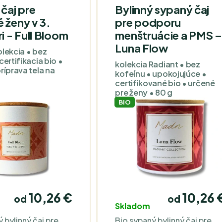
 čaj pre
Bylinný sypaný čaj
 ženy v 3.
pre podporu
ri - Full Bloom
menštruácie a PMS –
Luna Flow
olekcia • bez
certifikacia bio •
kolekcia Radiant • bez
ríprava tela na
kofeínu • upokojujúce •
certifikované bio • určené
pre ženy • 80 g
BIO
10,26 €
10,26 
od
od
Skladom
 bylinný čaj pre
Bio sypaný bylinný čaj pre