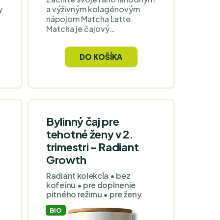
y
a výživným kolagénovým
nápojom Matcha Latte.
Matcha je čajový
superhrdina, ktorý využíva
silu a výživové výhody
DO KOŠÍKA
celého čajového listu. Po
stáročia je súčasťou ázijskej
kultúry, ktorá ho používa na
ranné a popoludňajšie
"nakopnutie".
Bylinný čaj pre
tehotné ženy v 2.
trimestri - Radiant
Growth
Radiant kolekcía • bez
kofeínu • pre doplnenie
pitného režimu • pre ženy
BIO