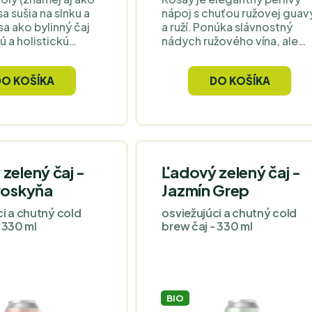
a sušia na slnku a
nápoj s chuťou ružovej guav
sa ako bylinný čaj
a ruží. Ponúka slávnostný
ú a holistickú
nádych ružového vína, ale
znych ochorení.
bez alkoholu a kofeínu.
 gravioly
Dokonalé osvieženie na
DO KOŠÍKA
DO KOŠÍKA
jú z pôvodného
každú príležitosť - ľahké,
Srí Lanke a sú v
čisté a dokonale vyvážené.
j kvalite.
valita a čistota,
ko u všetkých
Ceylon Kokonati.
zelený čaj -
Ľadový zelený čaj -
roskyňa
Jazmín Grep
ci a chutný cold
osviežujúci a chutný cold
 330 ml
brew čaj - 330 ml
BIO