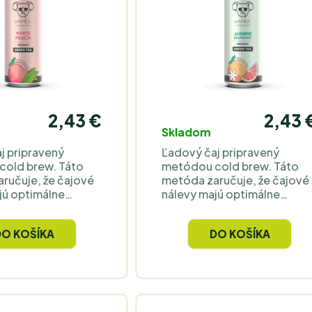
2,43 €
2,43 
Skladom
j pripravený
Ľadový čaj pripravený
old brew. Táto
metódou cold brew. Táto
ručuje, že čajové
metóda zaručuje, že čajové
jú optimálne
nálevy majú optimálne
, čo sa prejavuje
vlastnosti, čo sa prejavuje
príjemnou chuťou.
čistou a príjemnou chuťou.
DO KOŠÍKA
DO KOŠÍKA
sviežujúci, ľahký,
Nápoj je osviežujúci, ľahký,
ický a skvelý na
nízkokalorický a skvelý na
smädu.
uhasenie smädu.