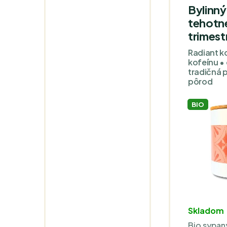
Bylinný
tehotné
trimest
Radiant k
kofeínu • 
tradičná p
pôrod
BIO
Skladom
Bio sypaný