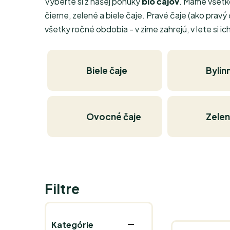
Vyberte si z našej ponuky
bio čajov
. Máme všetk
čierne, zelené a biele čaje. Pravé čaje (ako prav
všetky ročné obdobia - v zime zahrejú, v lete si ic
Biele čaje
Bylin
Ovocné čaje
Zelen
Filtre
Kategórie