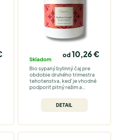
€
10,26 €
od
Skladom
Bio sypaný bylinný čaj pre
obdobie druhého trimestra
tehotenstva, keď je vhodné
podporiť pitný režim a
dopriať si jemnejší nálev bez
zbytočnej intenzity.
DETAIL
Prirodzene bez kofeínu.
Lúhujte 5 minút pri 95–
100 °C. Chuť jemne ovocná a
kvetinová, skôr decentná
než výrazne sladká. Žihľava,
lesné ovocie, šípka,