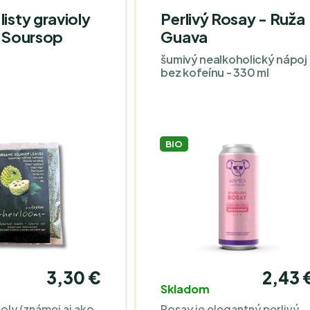
listy gravioly
Perlivý Rosay - Ruža
- Soursop
Guava
šumivý nealkoholický nápoj
bez kofeínu - 330 ml
BIO
3,30 €
2,43 
Skladom
ioly (známej aj ako
Rosay je elegantný perlivý