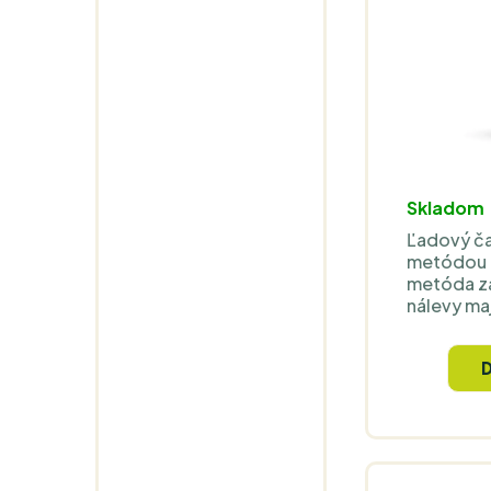
Skladom
Ľadový ča
metódou c
metóda za
nálevy ma
vlastnosti
čistou a 
Nápoj je o
nízkokalor
uhasenie 