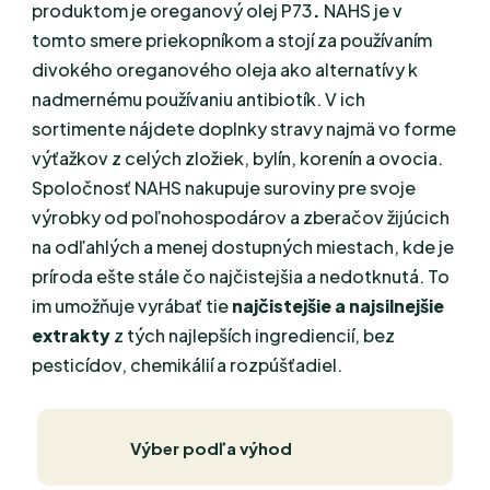
produktom je oreganový olej
P73
.
NAHS je v
tomto smere priekopníkom a stojí za používaním
divokého oreganového oleja ako alternatívy k
nadmernému používaniu antibiotík. V ich
sortimente nájdete doplnky stravy najmä vo forme
výťažkov z celých zložiek, bylín, korenín a ovocia.
Spoločnosť NAHS nakupuje suroviny pre svoje
výrobky od poľnohospodárov a zberačov žijúcich
na odľahlých a menej dostupných miestach, kde je
príroda ešte stále čo najčistejšia a nedotknutá. To
im umožňuje vyrábať tie
najčistejšie a najsilnejšie
extrakty
z tých najlepších ingrediencií, bez
pesticídov, chemikálií a rozpúšťadiel.
Výber podľa výhod