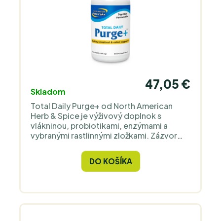
47,05 €
Skladom
Total Daily Purge+ od North American
Herb & Spice je výživový doplnok s
vlákninou, probiotikami, enzýmami a
vybranými rastlinnými zložkami. Zázvor
prispieva k normálnemu tráveniu. Fenikel
prispieva k normálnemu tráveniu. Púpava
DO KOŠÍKA
prispieva k normálnej činnosti žalúdka a
pečene. Psyllium prispieva k normálnej
funkcii črevného traktu. Balenie obsahuje
120 kapsúl.