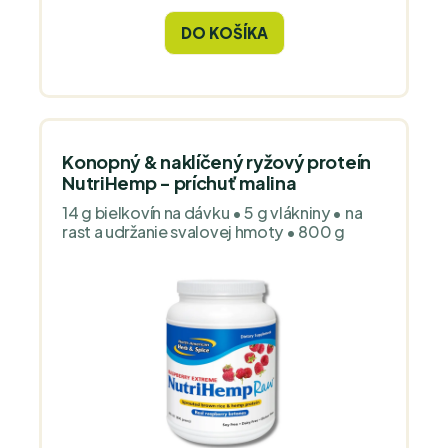
možno užívať perorálne alebo lokálne
vmasírovať na sliznice a pokožku hlavy.
DO KOŠÍKA
Ideálne na prirodzenú podporu zdravia
pokožky a vlasov.
Konopný & naklíčený ryžový proteín
NutriHemp - príchuť malina
14 g bielkovín na dávku • 5 g vlákniny • na
rast a udržanie svalovej hmoty • 800 g