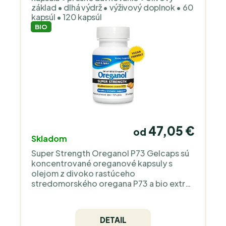
základ • dlhá výdrž • výživový doplnok • 60
kapsúl • 120 kapsúl
BIO
47,05 €
od
Skladom
Super Strength Oreganol P73 Gelcaps sú
koncentrované oreganové kapsuly s
olejom z divoko rastúceho
stredomorského oregana P73 a bio extra
panenským olivovým olejom. Pomer
oreganového oleja k olivovému oleju je
približne trojnásobný v porovnaní s
DETAIL
variantom Original Strength; rastlinný