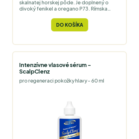
skalnatej horskej pôde. Je doplnený o
divoký fenikel a oregano P73. Rímska
rasca a fenikel sa tradične spájajú s
oblasťou normálneho trávenia.
DO KOŠÍKA
Intenzívne vlasové sérum -
ScalpClenz
pro regeneraci pokožky hlavy - 60 ml