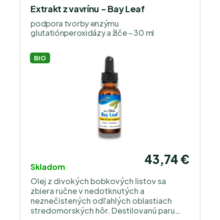
Extrakt z vavrínu - Bay Leaf
podpora tvorby enzýmu
glutatiónperoxidázy a žlče – 30 ml
BIO
43,74 €
Skladom
Olej z divokých bobkových listov sa
zbiera ručne v nedotknutých a
neznečistených odľahlých oblastiach
stredomorských hôr. Destilovanú paru