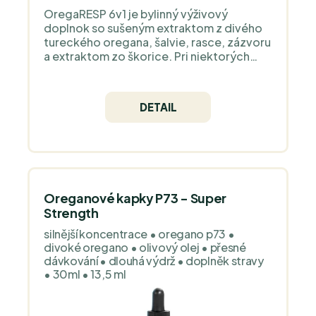
hlavným znakom značky. Výroba prebieha
OregaRESP 6v1 je bylinný výživový
v súlade s GMP (správna výrobná prax).
doplnok so sušeným extraktom z divého
Značka nepoužíva plnivá ani klzné látky.
tureckého oregana, šalvie, rasce, zázvoru
Prevádzka je certifikovaná pre bio výrobu,
a extraktom zo škorice. Pri niektorých
Kosher a Halal. Sme výhradným
použitých botanických zložkách, najmä pri
dovozcom a distribútorom značky pre
oregane, šalvii, rasci a zázvore, sú v on-
celú Európu.
hold prehľadoch evidované oblasti
DETAIL
dýchacieho systému a prirodzenej
obranyschopnosti.**Táto informácia
opisuje regulačný kontext zložiek a
nepredstavuje prísľub konkrétneho účinku
produktu.
Oreganové kapky P73 - Super
Strength
silnější koncentrace • oregano p73 •
divoké oregano • olivový olej • přesné
dávkování • dlouhá výdrž • doplněk stravy
• 30ml • 13,5 ml