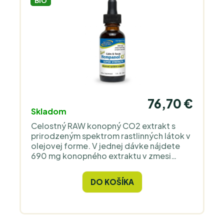
BIO
76,70 €
Skladom
Celostný RAW konopný CO2 extrakt s
prirodzeným spektrom rastlinných látok v
olejovej forme. V jednej dávke nájdete
690 mg konopného extraktu v zmesi
nosných olejov.
DO KOŠÍKA