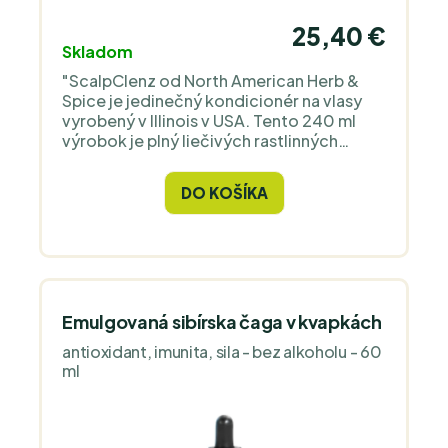
25,40 €
Skladom
"ScalpClenz od North American Herb &
Spice je jedinečný kondicionér na vlasy
vyrobený v Illinois v USA. Tento 240 ml
výrobok je plný liečivých rastlinných
olejov a ovocných výťažkov, ktoré
dokonale ošetria vaše vlasy a pokožku
DO KOŠÍKA
hlavy. Je ideálny na suché a mastné vlasy,
psoriázu, padanie vlasov alebo svrbiacu
pokožku. Zanecháva vlasy krásne
nadýchané a ľahko sa rozčesávajú."
Emulgovaná sibírska čaga v kvapkách
antioxidant, imunita, sila - bez alkoholu - 60
ml