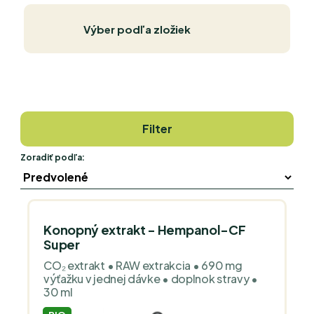
Výber podľa zložiek
Filter
Zoradiť podľa:
Konopný extrakt - Hempanol-CF
Super
CO₂ extrakt • RAW extrakcia • 690 mg
výťažku v jednej dávke • doplnok stravy •
30 ml