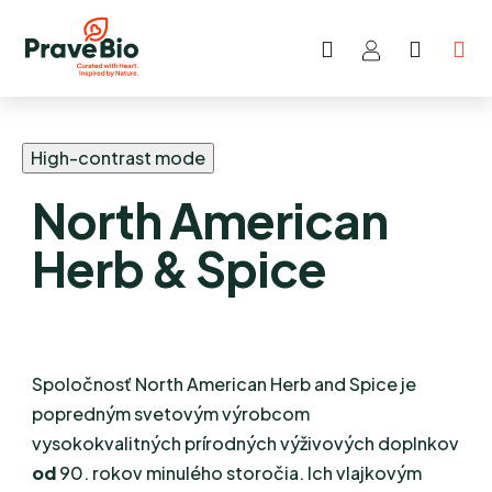
Hľadať
NÁKU
Prejsť
KOŠÍK
na
obsah
High-contrast mode
North American
Herb & Spice
Spoločnosť North American Herb and Spice je
popredným svetovým výrobcom
vysokokvalitných prírodných výživových doplnkov
od
90. rokov minulého storočia. Ich vlajkovým