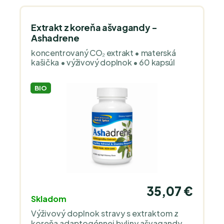
výrobu, Kosher a Halal. Sme výhradným
dovozcom a distribútorom značky pre
celú Európu.
Extrakt z koreňa ašvagandy -
Ashadrene
koncentrovaný CO₂ extrakt • materská
kašička • výživový doplnok • 60 kapsúl
BIO
35,07 €
Skladom
Výživový doplnok stravy s extraktom z
koreňa adaptogénnej byliny ašvagandy.