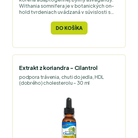
Withania somnifera je v botanických on-
hold tvrdeniach uvádzaná v súvislosti s
adaptogénnymi vlastnosťami, duševnou
pohodou, relaxáciou, stresom, spánkom,
DO KOŠÍKA
koncentráciou, únavou, energiou,
vitalitou, výdržou, reprodukčnou
funkciou a antioxidačnou aktivitou.
Obsahuje prirodzene sa vyskytujúce
rastlinné látky vrátane withanolidov.
Extrakt z koriandra - Cilantrol
podpora trávenia, chuti do jedla, HDL
(dobrého) cholesterolu – 30 ml