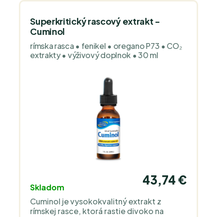
Superkritický rascový extrakt -
Cuminol
rímska rasca • fenikel • oregano P73 • CO₂
extrakty • výživový doplnok • 30 ml
43,74 €
Skladom
Cuminol je vysokokvalitný extrakt z
rímskej rasce, ktorá rastie divoko na