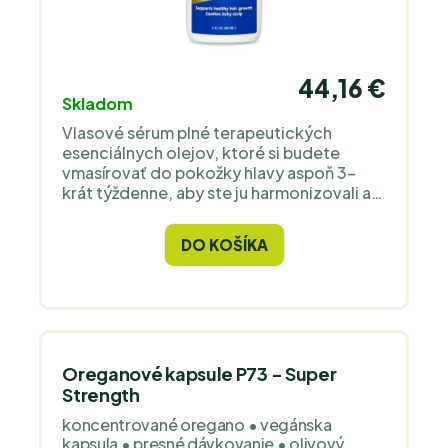
44,16 €
Skladom
Vlasové sérum plné terapeutických
esenciálnych olejov, ktoré si budete
vmasírovať do pokožky hlavy aspoň 3-
krát týždenne, aby ste ju harmonizovali a
regenerovali a podporili lepší rast
zdravých, silných a krásnych vlasov. V
DO KOŠÍKA
kombinácii s vlasovou starostlivosťou
ScalpClenz a odporúčanými doplnkami
stravy by sa mal stav vašich vlasov zlepšiť
po určitom čase, ktorý je u každého
človeka individuálny.
Oreganové kapsule P73 - Super
Strength
koncentrované oregano • vegánska
kapsula • presné dávkovanie • olivový