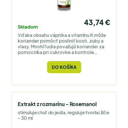
43,74 €
Skladom
Vďaka obsahu vápnika a vitamínu K môže
koriander pomôcť posilniť kosti, zuby a
vlasy. Mnohí ľudia považujú koriander za
pomocníka pri cukrovke a kontrole
krvného tlaku a cholesterolu.
DO KOŠÍKA
Extrakt z rozmarínu - Rosemanol
stimuluje chuť do jedla, reguluje tvorbu žlče
– 30 ml