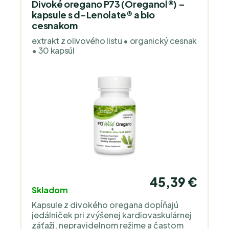
Divoké oregano P73 (Oreganol®) –
kapsule s d-Lenolate® a bio
cesnakom
extrakt z olivového listu • organický cesnak
• 30 kapsúl
45,39 €
Skladom
Kapsule z divokého oregana dopĺňajú
jedálniček pri zvýšenej kardiovaskulárnej
záťaži, nepravidelnom režime a častom