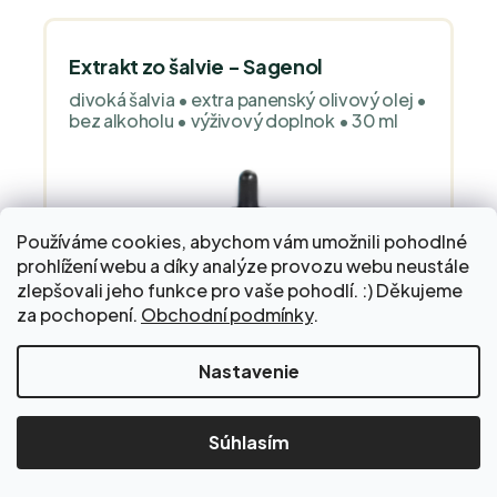
Extrakt zo šalvie - Sagenol
divoká šalvia • extra panenský olivový olej •
bez alkoholu • výživový doplnok • 30 ml
Používáme cookies, abychom vám umožnili pohodlné
prohlížení webu a díky analýze provozu webu neustále
zlepšovali jeho funkce pro vaše pohodlí. :) Děkujeme
za pochopení.
Obchodní podmínky
.
Nastavenie
43,74 €
Skladom
Súhlasím
Extrakt zo šalvie - Sagenol od North
American Herb & Spice je vysokokvalitný