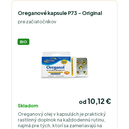
Oreganové kapsule P73 - Original
pre začiatočníkov
BIO
10,12 €
od
Skladom
Oreganový olej v kapsulách je praktický
rastlinný doplnok na každodennú rutinu,
najmä pre tých, ktorí sa zameriavajú na