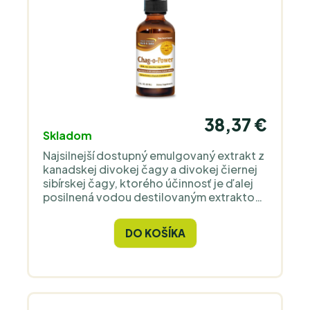
38,37 €
Skladom
Najsilnejší dostupný emulgovaný extrakt z
kanadskej divokej čagy a divokej čiernej
sibírskej čagy, ktorého účinnosť je ďalej
posilnená vodou destilovaným extraktom
z divokého oregana P73. Kvapky
neobsahujú alkohol, takže sú vhodné pre
DO KOŠÍKA
deti a zvieratá.