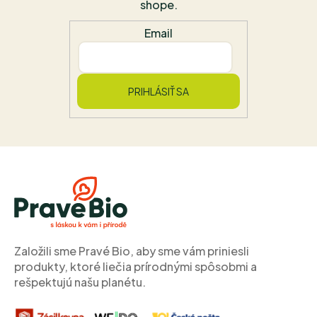
shope.
Email
PRIHLÁSIŤ SA
Z
á
p
ä
t
i
Založili sme Pravé Bio, aby sme vám priniesli
e
produkty, ktoré liečia prírodnými spôsobmi a
rešpektujú našu planétu.