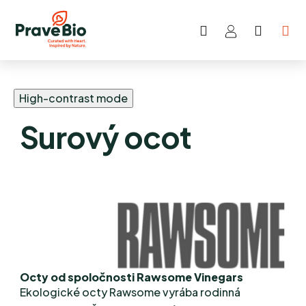
Hľadať
NÁKU
Prejsť
KOŠÍK
na
obsah
High-contrast mode
Surový ocot
Octy od spoločnosti Rawsome Vinegars
Ekologické octy Rawsome vyrába rodinná