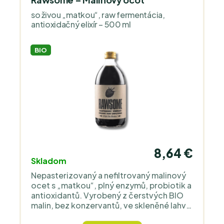
so živou „matkou“, raw fermentácia,
antioxidačný elixír – 500 ml
BIO
8,64 €
Skladom
Nepasterizovaný a nefiltrovaný malinový
ocet s „matkou“, plný enzymů, probiotik a
antioxidantů. Vyrobený z čerstvých BIO
malin, bez konzervantů, ve skleněné lahvi.
Podporuje trávení i vitalitu. Ideální do