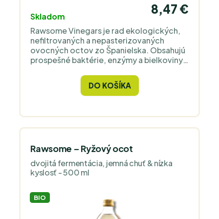
8,47 €
Skladom
Rawsome Vinegars je rad ekologických,
nefiltrovaných a nepasterizovaných
ovocných octov zo Španielska. Obsahujú
prospešné baktérie, enzýmy a bielkoviny.
Už ste niekedy jedli lahodné granátové
jablko v surovom stave? Tak si to príďte
DO KOŠÍKA
vychutnať na steroidoch, ktoré sú
fermentáciou! (:
Rawsome – Ryžový ocot
dvojitá fermentácia, jemná chuť & nízka
kyslosť - 500 ml
BIO