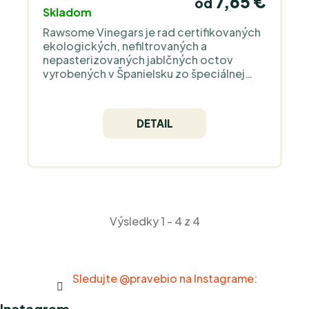
7,65 €
od
Skladom
Rawsome Vinegars je rad certifikovaných
ekologických, nefiltrovaných a
nepasterizovaných jablčných octov
vyrobených v Španielsku zo špeciálnej
odrody jabĺk. Obsahujú prospešné
baktérie, enzýmy a bielkoviny a
samozrejme "matku".
DETAIL
Výsledky 1 - 4 z 4
Sledujte @pravebio na Instagrame:
Instagram