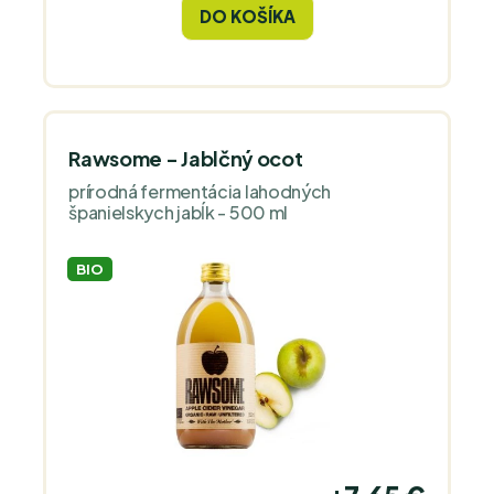
vody, čaje, salátů i smoothie.
DO KOŠÍKA
Rawsome - Jablčný ocot
prírodná fermentácia lahodných
španielskych jabĺk - 500 ml
BIO