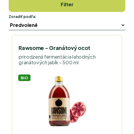
Filter
Zoradiť podľa:
Rawsome - Granátový ocot
prirodzená fermentácia lahodných
granátových jabĺk – 500 ml
BIO