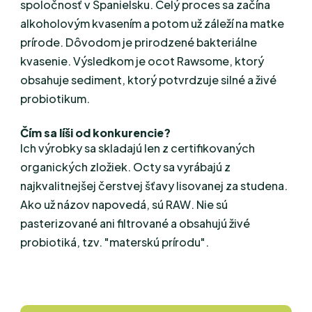
spoločnosť v Španielsku. Celý proces sa začína
alkoholovým kvasením a potom už záleží na matke
prírode. Dôvodom je prirodzené bakteriálne
kvasenie. Výsledkom je ocot Rawsome, ktorý
obsahuje sediment, ktorý potvrdzuje
silné a živé
probiotikum.
Čím sa líši od konkurencie?
Ich výrobky sa skladajú len z certifikovaných
organických zložiek. Octy sa vyrábajú z
najkvalitnejšej čerstvej šťavy lisovanej za studena.
Ako už názov napovedá, sú RAW. Nie sú
pasterizované ani filtrované a obsahujú živé
probiotiká, tzv. "materskú prírodu".