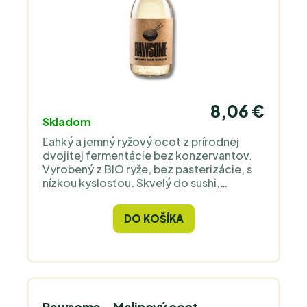
8,06 €
Skladom
Ľahký a jemný ryžový ocot z prírodnej
dvojitej fermentácie bez konzervantov.
Vyrobený z BIO ryže, bez pasterizácie, s
nízkou kyslosťou. Skvelý do sushi,
polievok, marinád aj zálievok.
DO KOŠÍKA
Rawsome – Malinový ocot