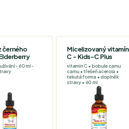
z černého
Micelizovaný vitamín
Elderberry
C - Kids-C Plus
užívání - 60 ml -
vitamin C • bobule camu
travy
camu • třešeň acerola •
tekutá forma • doplněk
stravy • 60 ml