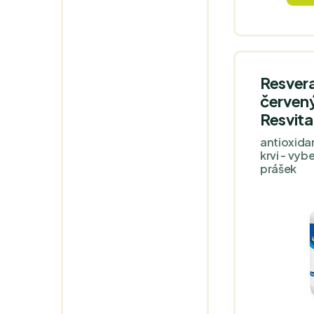
přesahuje
zázvoru z
Nejedná se
komplexní
Resvera
červen
Resvita
antioxidan
krvi - vyb
prášek