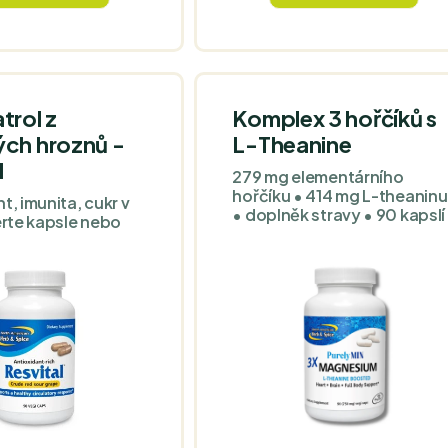
 výhody čerstvého
e supermarketu.
 jen o 'čaj', ale
 doplněk stravy.
trol z
Komplex 3 hořčíků s
ých hroznů -
L-Theanine
l
279 mg elementárního
hořčíku • 414 mg L-theaninu
t, imunita, cukr v
• doplněk stravy • 90 kapslí
erte kapsle nebo