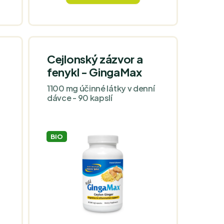
kombinaci pečlivě vybraných
rostlinných a houbových
složek jako bezkofeinovou
alternativu ke kávě.
Cejlonský zázvor a
fenykl - GingaMax
1100 mg účinné látky v denní
dávce - 90 kapslí
BIO