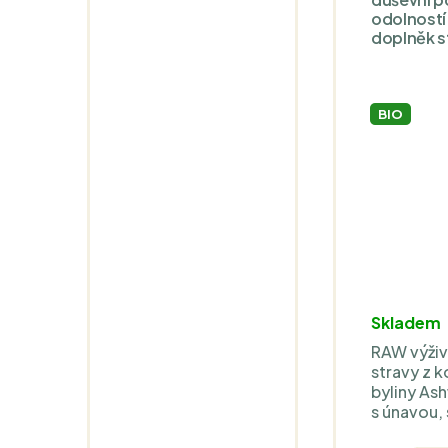
odolností 
doplněk s
BIO
Skladem
RAW výži
stravy z 
byliny As
s únavou,
hormonáln