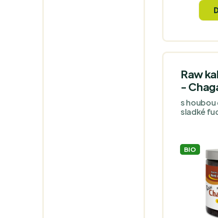
Nejčistší,
wholefood
obohacen 
sirup z ya
Raw ka
- Chag
s houbou
sladké fud
BIO