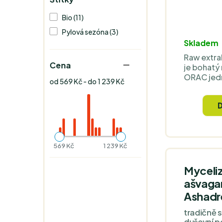
Bio (11)
Pylová sezóna (3)
Skladem
Raw extra
Cena
je bohatý 
ORAC jed
od 569 Kč - do 1 239 Kč
569 Kč
1 239 Kč
Myceli
ašvaga
Ashadr
tradičně 
duševní p