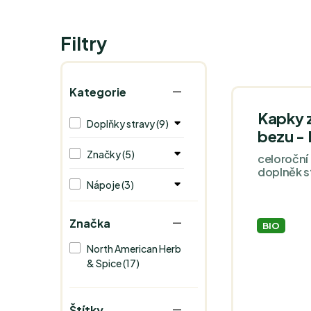
Filtry
Kategorie
Kapky 
Doplňky stravy (9)
bezu - 
Značky (5)
celoroční 
doplněk s
Nápoje (3)
Značka
BIO
North American Herb
& Spice (17)
Štítky