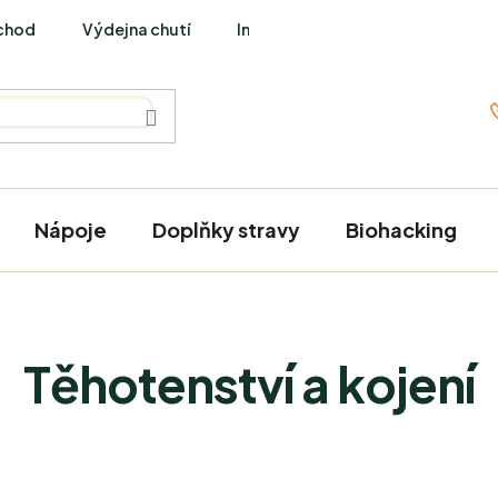
chod
Výdejna chutí
Interviews
Nápoje
Doplňky stravy
Biohacking
Těhotenství a kojení