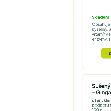
Skladem
Obsahuje 
kyseliny, 
vitamíny s
enzymy, s
mnoho dal
ChagaChun
tak šťavn
kousky (p
je budete 
na poseze
Sušený
- Ging
s fenykle
podporu tr
100 g