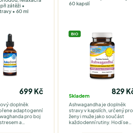
60 kapslí
při zátěži •
travy • 60 ml
BIO
699 Kč
829 K
Skladem
vový doplněk
Ashwagandha je doplněk
kořene adaptogenní
stravy v kapslích, určený pr
hwaghanda pro boj
ženy i muže jako součást
 stresem a
každodenní rutiny. Hodí se
ími stavy.
pro zákazníky, kteří preferují