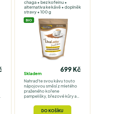
Halal. Jsme výhradním
chaga • bez kofeinu •
alternativa ke kávě • doplněk
dovozcem a distributorem
stravy • 100 g
značky pro celou Evropu.
i
BIO
a
ý
č
699 Kč
Skladem
Nahraďte svou kávu touto
nápojovou směsí z mletého
praženého kořene
pampelišky, březové kůry a
houby čaga. LivaLatteTM od
North American Herb and
DO KOŠÍKU
Spice nabízí jedinečnou