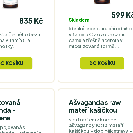
599 K
835 Kč
Skladem
Ideální receptura přírodního
kt z černého bezu
vitaminu C z ovoce camu
na vitamín C a
camu a třešně acerola v
notky.
micelizované formě.
Nosičem je olej z
pomerančové kůry a
DO KOŠÍKU
DO KOŠÍKU
konzervantem je malé
množství oleje z divokého
oregana. Pro oslazení se
používá jetelový med a
prášek z řepné šťávy.
zovaná
Ašvaganda s raw
nda -
mateří kašičkou
ene
s extraktem z kořene
ašvagandy 10:1 a mateří
spojovaná s
kašičkou • doplněk stravy •
ohodou, relaxací a