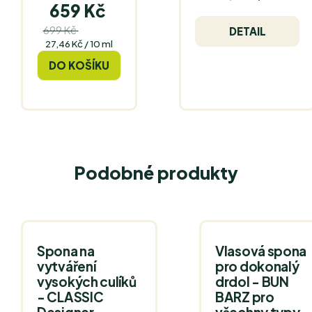
659 Kč
cena:
699 Kč
(–5 %)
DETAIL
Měrná
27,46 Kč / 10 ml
cena:
DO KOŠÍKU
Podobné produkty
Spona na
Vlasová spona
vytváření
pro dokonalý
vysokých culíků
drdol - BUN
- CLASSIC
BARZ pro