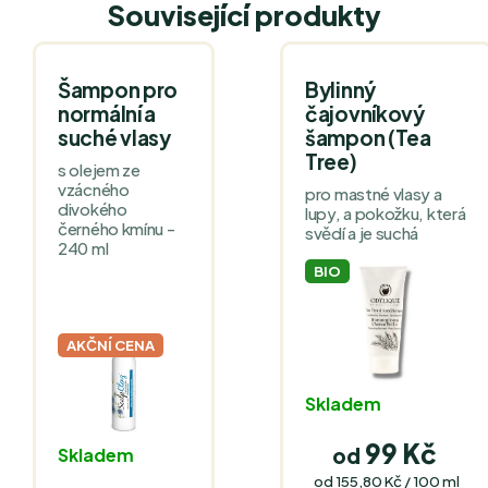
Související produkty
Šampon pro
Bylinný
normální a
čajovníkový
suché vlasy
šampon (Tea
Tree)
s olejem ze
vzácného
pro mastné vlasy a
divokého
lupy, a pokožku, která
černého kmínu -
svědí a je suchá
240 ml
BIO
AKČNÍ CENA
Skladem
99 Kč
od
Skladem
Měrná
od 155,80 Kč / 100 ml