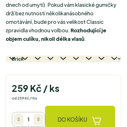
dnech od umytí). Pokud vám klasické gumičky
drží bez nutnosti několikanásobného
omotávání, bude pro vás velikost Classic
zpravidla vhodnou volbou.
Rozhodující je
objem culíku, nikoli délka vlasů
.
259 Kč
/ ks
Měrná cena:
od 259 Kč / 1 ks
DO KOŠÍKU