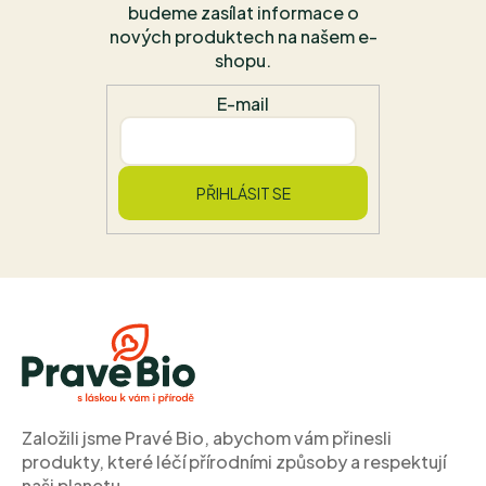
budeme zasílat informace o
nových produktech na našem e-
shopu.
E-mail
PŘIHLÁSIT SE
Z
á
p
a
t
í
Založili jsme Pravé Bio, abychom vám přinesli
produkty, které léčí přírodními způsoby a respektují
naši planetu.