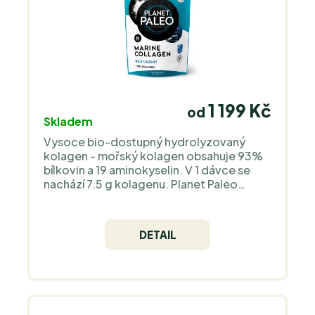
1 199 Kč
od
Skladem
Vysoce bio-dostupný hydrolyzovaný
kolagen - mořský kolagen obsahuje 93%
bílkovin a 19 aminokyselin. V 1 dávce se
nachází 7.5 g kolagenu. Planet Paleo
podporuje šetrný rybolov - použité
divoké ryby se loví v Atlantiku u
francouzského pobřeží.
DETAIL