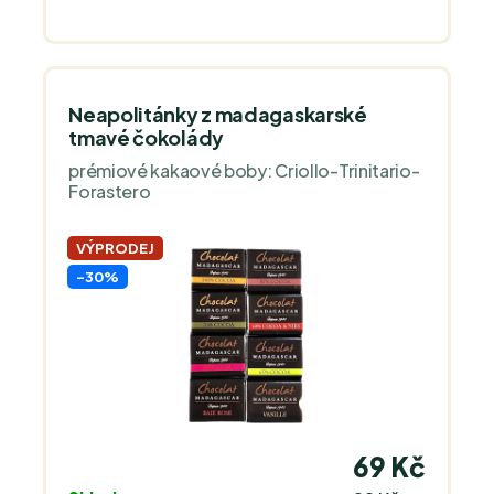
Neapolitánky z madagaskarské
tmavé čokolády
prémiové kakaové boby: Criollo-Trinitario-
Forastero
VÝPRODEJ
-30%
69 Kč