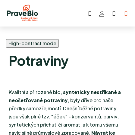
Hledat
NÁKUP
Přejít
KOŠÍK
na
obsah
High-contrast mode
Potraviny
Kvalitní a přirozeně bio,
synteticky nestříkané a
neošetřované potraviny
, byly dříve pro naše
předky samozřejmostí. Dnešní běžné potraviny
jsou však plné tzv. “éček” - konzervantů, barviv,
syntetických příchutí či aromat, a k tomu všemu
navíc silně průmyslově zpracované.
Návrat ke