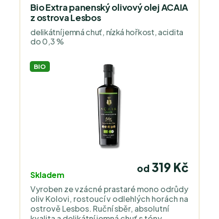
Bio Extra panenský olivový olej ACAIA
z ostrova Lesbos
delikátní jemná chuť, nízká hořkost, acidita
do 0,3 %
BIO
319 Kč
od
Skladem
Vyroben ze vzácné prastaré mono odrůdy
oliv Kolovi, rostoucí v odlehlých horách na
ostrově Lesbos. Ruční sběr, absolutní
kvalita a delikátní jemná chuť s tóny