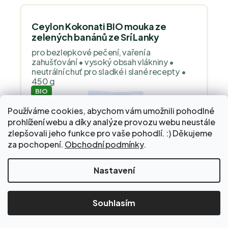
Ceylon Kokonati BIO mouka ze
zelených banánů ze Srí Lanky
pro bezlepkové pečení, vaření a
zahušťování • vysoký obsah vlákniny •
neutrální chuť pro sladké i slané recepty •
450 g
BIO
Používáme cookies, abychom vám umožnili pohodlné
prohlížení webu a díky analýze provozu webu neustále
zlepšovali jeho funkce pro vaše pohodlí. :) Děkujeme
za pochopení.
Obchodní podmínky
.
Nakupte za 2 000 Kč a dopravu do Balíkovny zaplatíme
Nastavení
za vás!
215 Kč
Souhlasím
Skladem
Ceylon Kokonati BIO mouka ze zelených