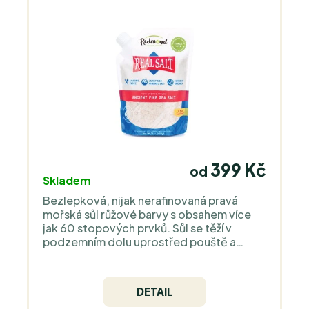
399 Kč
od
Skladem
Bezlepková, nijak nerafinovaná pravá
mořská sůl růžové barvy s obsahem více
jak 60 stopových prvků. Sůl se těží v
podzemním dolu uprostřed pouště a
neobsahuje mikroplasty či jiné nečistoty.
DETAIL