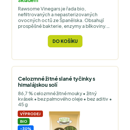
Skladem
Rawsome Vinegars je řada bio,
nefiltrovaných a nepasterizovaných
ovocných octů ze Španělska. Obsahují
prospěšné bakterie, enzymy a bílkoviny.
Měli jste už lahodné granátové jablko v
raw stavu? Tak si ho pojďte vychutnat na
DO KOŠÍKU
steroidech, kterou je fermentace! (:
Celozrnné žitné slané tyčinky s
himalájskou solí
86,7 % celozrnné žitné mouky • žitný
kvásek • bez palmového oleje • bez aditiv •
45 g
VÝPRODEJ
BIO
-30%