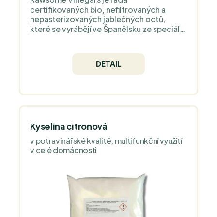
certifikovaných bio, nefiltrovaných a
nepasterizovaných jablečných octů,
které se vyrábějí ve Španělsku ze speciální
odrůdy jablek. Obsahují prospěšné
bakterie, enzymy a bílkoviny a
samozřejmě 'matku'.
DETAIL
Kyselina citronová
v potravinářské kvalitě, multifunkční využití
v celé domácnosti