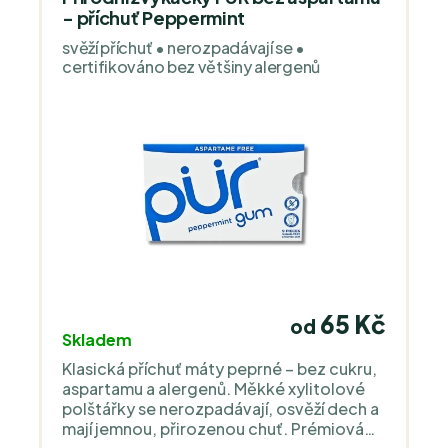
vlákniny – slanou svačinu na cesty, do
- příchuť Peppermint
práce nebo do školy. Obsahuje lepek.
svěží příchuť • nerozpadávají se •
certifikováno bez většiny alergenů
65 Kč
od
Skladem
Klasická příchuť máty peprné – bez cukru,
aspartamu a alergenů. Měkké xylitolové
polštářky se nerozpadávají, osvěží dech a
mají jemnou, přirozenou chuť. Prémiová