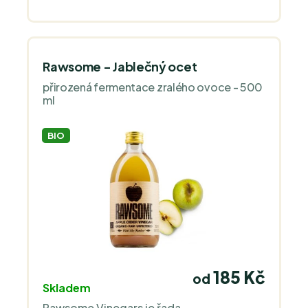
Rawsome - Jablečný ocet
přirozená fermentace zralého ovoce - 500
ml
BIO
185 Kč
od
Skladem
Rawsome Vinegars je řada