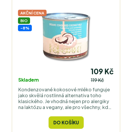
AKČNÍ CENA
BIO
-8%
109 Kč
Skladem
119 Kč
Kondenzované kokosové mléko funguje
jako skvělá rostlinná alternativa toho
klasického. Je vhodná nejen pro alergiky
na laktózu a vegany, ale pro všechny, kdo
chtějí svůj jídelníček trochu odlehčit a
zaexperimentovat v kuchyni.
DO KOŠÍKU