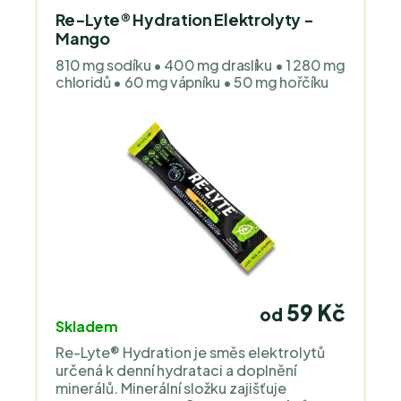
lněné semínka.
Re-Lyte® Hydration Elektrolyty -
Mango
810 mg sodíku • 400 mg draslíku • 1 280 mg
chloridů • 60 mg vápníku • 50 mg hořčíku
59 Kč
od
Skladem
Re-Lyte® Hydration je směs elektrolytů
určená k denní hydrataci a doplnění
minerálů. Minerální složku zajišťuje