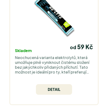
lepek.
59 Kč
od
Skladem
Neochucená varianta elektrolytů, která
umožňuje plně vyniknout čistému složení
bez jakýchkoliv přidaných příchutí. Tato
možnost je ideální pro ty, kteří preferují
jednoduchost a čistotu nebo si chtějí
nápoj přizpůsobit dle vlastních představ.
DETAIL