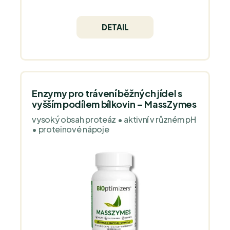
kvalita kanadské značky PÜR.
DETAIL
Enzymy pro trávení běžných jídel s
vyšším podílem bílkovin – MassZymes
vysoký obsah proteáz • aktivní v různém pH
• proteinové nápoje