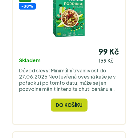
-38%
99 Kč
Skladem
159 Kč
Důvod slevy: Minimální trvanlivost do
27.06.2026 Neotevřená ovesná kaše je v
pořádku i po tomto datu; může se jen
pozvolna měnit intenzita chuti banánu a
čokolády. Po otevření zkonzumujte
okamžitě. Bio veganská bezlepková směs
DO KOŠÍKU
ovesné müsli přirozeně oslazené
sušenými rozinkami, bílými morušemi a
goji. Ideální volba pro skvělou snídani či
svačinu. Plná vlákniny a bez přidaných
cukrů. Pro lepší trávení obsahuje i chia a