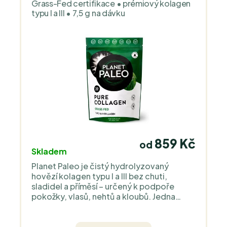
Grass-Fed certifikace • prémiový kolagen
typu I a III • 7,5 g na dávku
859 Kč
od
Skladem
Planet Paleo je čistý hydrolyzovaný
hovězí kolagen typu I a III bez chuti,
sladidel a příměsí – určený k podpoře
pokožky, vlasů, nehtů a kloubů. Jedna
porce obsahuje 7,5 g kolagenu, což je
praktická dávka pro pravidelné užívání.
Původ suroviny potvrzuje nezávislá