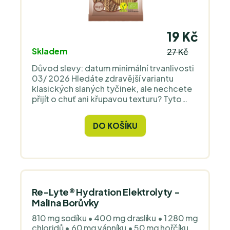
19 Kč
Skladem
27 Kč
Důvod slevy: datum minimální trvanlivosti
03/ 2026 Hledáte zdravější variantu
klasických slaných tyčinek, ale nechcete
přijít o chuť ani křupavou texturu? Tyto
celozrnné špaldové slané tyčinky s
himalájskou solí mají oproti běžným
DO KOŠÍKU
tyčinkám z bílé mouky plnější obilnou chuť
a výraznou křupavost. Jsou pečené z
celozrnné špaldové mouky, špaldového
kvásku a nehydrogenovaného
kokosového oleje, zatímco himalájská sůl
chuť jen jemně podtrhuje. Bez palmového
oleje a ztužených tuků: pouze suroviny z
Re-Lyte® Hydration Elektrolyty -
ekologického zemědělství,
Malina Borůvky
nehydrogenovaný kokosový olej,
810 mg sodíku • 400 mg draslíku • 1 280 mg
špaldový kvásek a himalájská sůl (1,3 %).
chloridů • 60 mg vápníku • 50 mg hořčíku