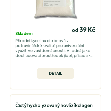
39 Kč
od
Skladem
Přírodní kyselina citrónová v
potravinářské kvalitě pro univerzální
využití ve vaší domácnosti. Vhodná jako
dochucovací prostředek jídel, přísada ke
konzervaci či k odvápnění vašeho
kávovaru, rychlovarné konvice a
elektrospotřebičů.
DETAIL
Čistý hydrolyzovaný hovězí kolagen