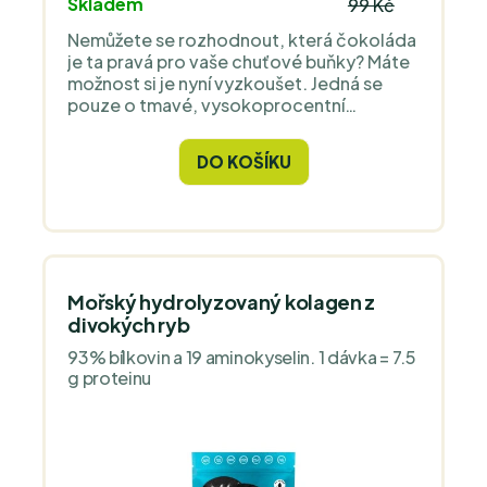
Skladem
99 Kč
Nemůžete se rozhodnout, která čokoláda
je ta pravá pro vaše chuťové buňky? Máte
možnost si je nyní vyzkoušet. Jedná se
pouze o tmavé, vysokoprocentní
čokolády bez obsahu mléka.
DO KOŠÍKU
Mořský hydrolyzovaný kolagen z
divokých ryb
93% bílkovin a 19 aminokyselin. 1 dávka = 7.5
g proteinu