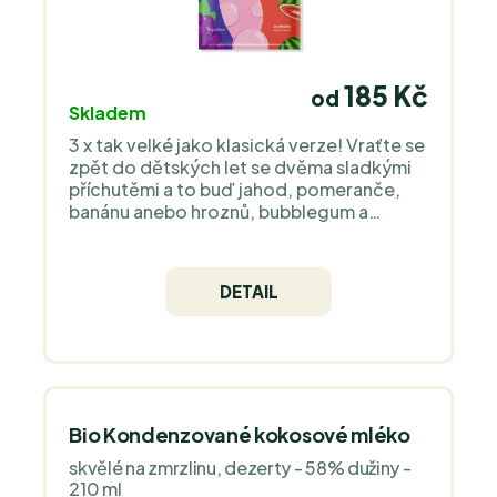
185 Kč
od
Skladem
3 x tak velké jako klasická verze! Vraťte se
zpět do dětských let se dvěma sladkými
příchutěmi a to buď jahod, pomeranče,
banánu anebo hroznů, bubblegum a
melounu ! Bez cukru, aspartamu a GMO
složek. Bez veškerých alergenů jako jsou
sója, lepek, laktóza a další.
DETAIL
Bio Kondenzované kokosové mléko
skvělé na zmrzlinu, dezerty - 58% dužiny -
210 ml