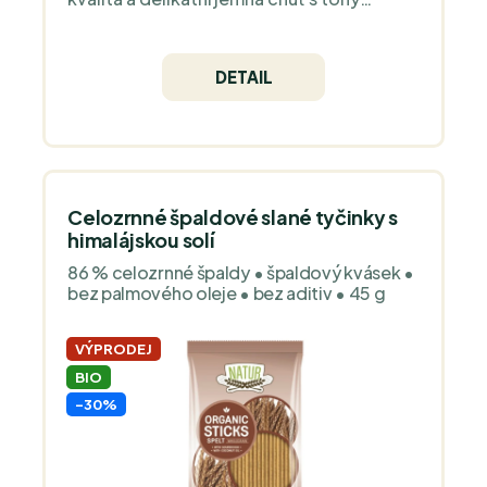
artyčoků, mandlí, rukoly a jablka vás
ohromí. Tento olivový olej je v bio kvalitě.
DETAIL
Celozrnné špaldové slané tyčinky s
himalájskou solí
86 % celozrnné špaldy • špaldový kvásek •
bez palmového oleje • bez aditiv • 45 g
VÝPRODEJ
BIO
-30%