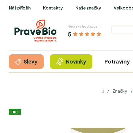
Přejít
Náš příběh
Kontakty
Naše značky
Velkoob
na
obsah
Heureka hodnocení:
5
Potraviny
Slevy
Novinky
Domů
/
Značky
/
BIO