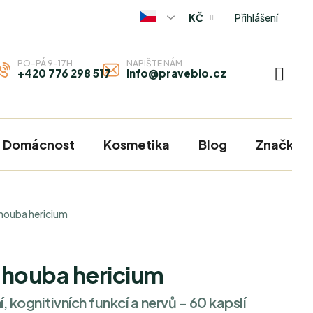
Přihlášení
KČ
PO-PÁ 9-17H
NAPIŠTE NÁM
+420 776 298 517
info@pravebio.cz
NÁKU
KOŠÍ
Domácnost
Kosmetika
Blog
Značky
houba hericium
houba hericium
 kognitivních funkcí a nervů - 60 kapslí