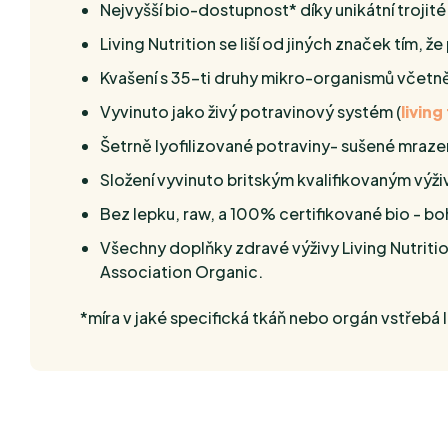
Nejvyšší bio-dostupnost* díky unikátní trojit
Living Nutrition se liší od jiných značek tím
Kvašení s 35-ti druhy mikro-organismů včetně
Vyvinuto jako živý potravinový systém (
livin
Šetrně lyofilizované potraviny- sušené mraze
Složení vyvinuto britským kvalifikovaným vý
Bez lepku, raw, a 100% certifikované bio - b
Všechny doplňky zdravé výživy Living Nutritio
Association Organic.
*míra v jaké specifická tkáň nebo orgán vstřebá l