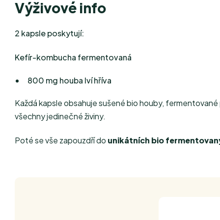
Výživové info
2 kapsle poskytují:
Kefír-kombucha fermentovaná
800 mg houba lví hříva
Každá kapsle obsahuje sušené bio houby, fermentované 
všechny jedinečné živiny.
Poté se vše zapouzdří do
unikátních bio fermentovan