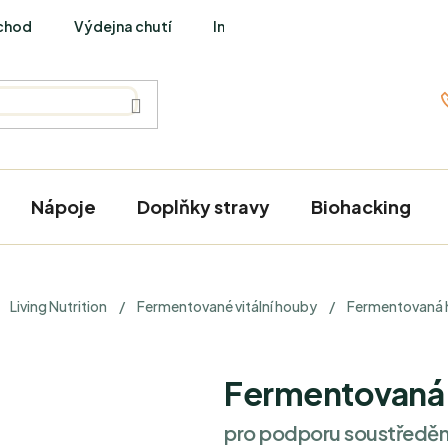
chod
Výdejna chutí
Interviews
Nápoje
Doplňky stravy
Biohacking
Living Nutrition
/
Fermentované vitální houby
/
Fermentovaná 
Fermentovaná 
pro podporu soustředění,