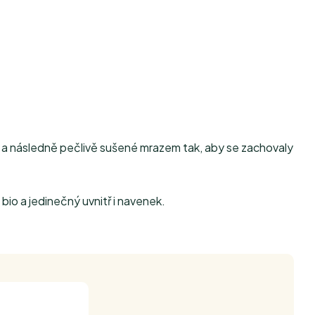
 následně pečlivě sušené mrazem tak, aby se zachovaly
io a jedinečný uvnitř i navenek.