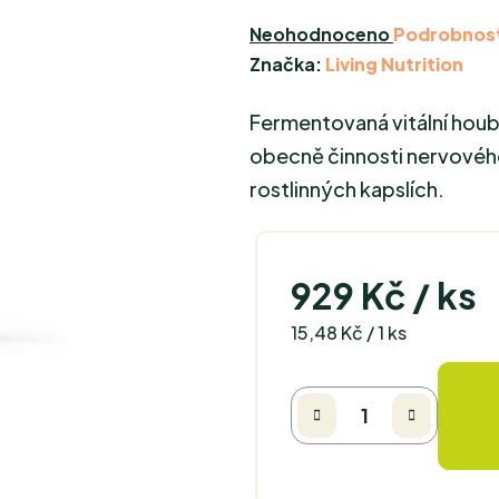
Průměrné
Neohodnoceno
Podrobnost
hodnocení
Značka:
Living Nutrition
produktu
Fermentovaná vitální houb
je
0,0
obecně činnosti nervovéh
z
rostlinných kapslích.
5
hvězdiček.
929 Kč
/ ks
Měrná cena:
15,48 Kč / 1 ks