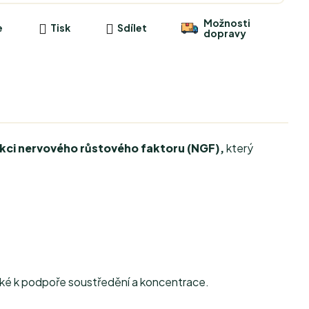
Možnosti
e
Tisk
Sdílet
dopravy
kci nervového růstového faktoru (NGF),
který
aké k podpoře soustředění a koncentrace.