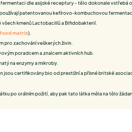
é fermentaci dle asijské receptury - tělo dokonale vstřebá o
, že používají patentovanou kefírovo-kombuchovou fermentac
 všech kmenů Lactobacillů a Bifidobakterií.
g food matrix
).
m pro zachování veškerých živin.
živovým poradcem a znalcem aktivních hub.
ohatý na enzymy a mikroby.
n jsou certifikovány bio od prestižní a přísné britské asoc
átku po orálním požití, aby pak tato látka měla na tělo žáda