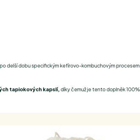
po delší dobu specifickým kefírovo-kombuchovým procesem a
ých tapiokových kapslí,
díky čemuž je tento doplněk 100% b