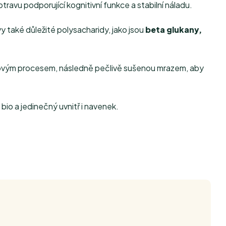
travu podporující kognitivní funkce a stabilní náladu.
ívy také důležité polysacharidy, jako jsou
beta glukany,
ovým procesem, následně pečlivě sušenou mrazem, aby
io a jedinečný uvnitř i navenek.