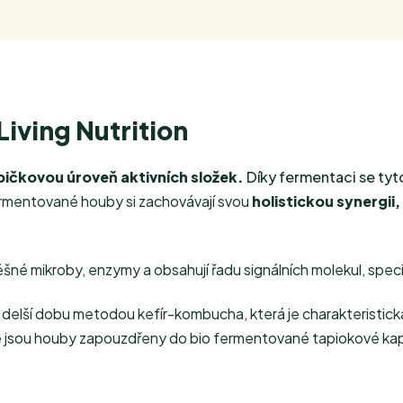
iving Nutrition
pičkovou úroveň aktivních složek.
Díky fermentaci se tyto 
rmentované houby si zachovávají svou
holistickou synergii,
né mikroby, enzymy a obsahují řadu signálních molekul, spec
lší dobu metodou kefír-kombucha, která je charakteristická 
é jsou houby zapouzdřeny do bio fermentované tapiokové kaps