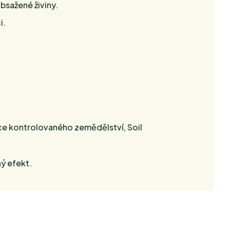
bsažené živiny.
i.
iace kontrolovaného zemědělství, Soil
ný efekt.