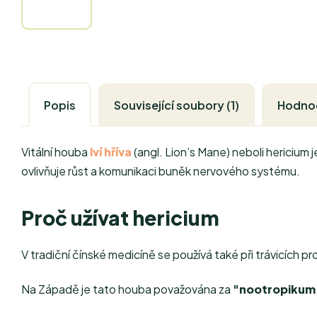
Popis
Související soubory (1)
Hodno
Vitální houba
lví hříva
(angl. Lion’s Mane) neboli hericium j
ovlivňuje růst a komunikaci buněk nervového systému.
Proč užívat hericium
V tradiční čínské medicíně se používá také při trávicích 
Na Západě je tato houba považována za
"nootropikum"