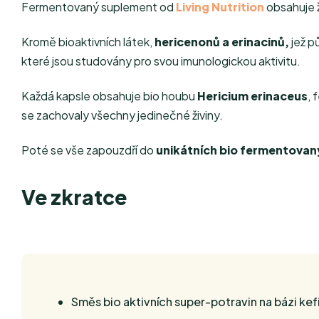
Fermentovaný suplement od
Living Nutrition
obsahuje ž
Kromě bioaktivních látek,
hericenonů a erinacinů,
jež p
které jsou studovány pro svou imunologickou aktivitu.
Každá kapsle obsahuje bio houbu
Hericium erinaceus
, 
se zachovaly všechny jedinečné živiny.
Poté se vše zapouzdří do
unikátních bio fermentovan
Ve zkratce
Směs bio aktivních super-potravin na bázi 