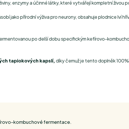
iviny, enzymy a účinné látky, které vytvářejí kompletní živou po
ůsobí jako přírodní výživa pro neurony, obsahuje plodnice lví hř
fermentovanou po delší dobu specifickým kefírovo-kombuch
ých tapiokových kapslí,
díky čemuž je tento doplněk 100% b
kefírovo-kombuchové fermentace.