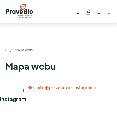
Prejsť
na
Hľadať
NÁKU
obsah
KOŠÍK
Domov
/
Mapa webu
Mapa webu
Sledujte @pravebio na Instagrame:
Instagram