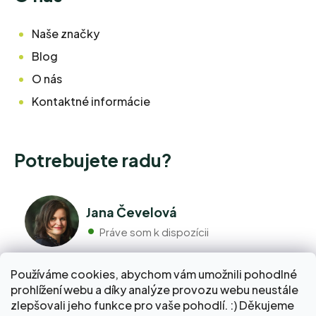
Naše značky
Blog
O nás
Kontaktné informácie
Potrebujete radu?
Jana Čevelová
Práve som k dispozícii
Používáme cookies, abychom vám umožnili pohodlné
+420 776 298 517
prohlížení webu a díky analýze provozu webu neustále
Volajte pondelok - piatok 9:00 až 17:00
zlepšovali jeho funkce pro vaše pohodlí. :) Děkujeme
info@pravebio.cz