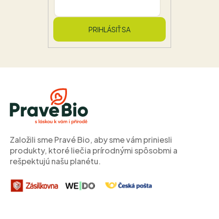
PRIHLÁSIŤ SA
Z
á
p
ä
t
i
Založili sme Pravé Bio, aby sme vám priniesli
e
produkty, ktoré liečia prírodnými spôsobmi a
rešpektujú našu planétu.