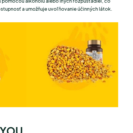
s pomocou alkoholu alebo iných rozpúšťadiel, čo
ostupnosť a umožňuje uvoľňovanie účinných látok.
&YOU