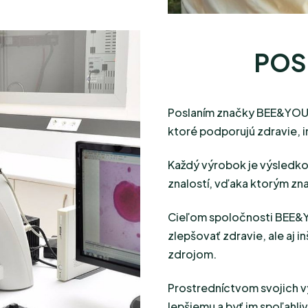
POS
Poslaním značky BEE&YOU je
ktoré podporujú zdravie, im
Každý výrobok je výsledk
znalostí, vďaka ktorým zn
Cieľom spoločnosti BEE&YO
zlepšovať zdravie, ale aj 
zdrojom.
Prostredníctvom svojich v
lepšiemu a byť im spoľahl