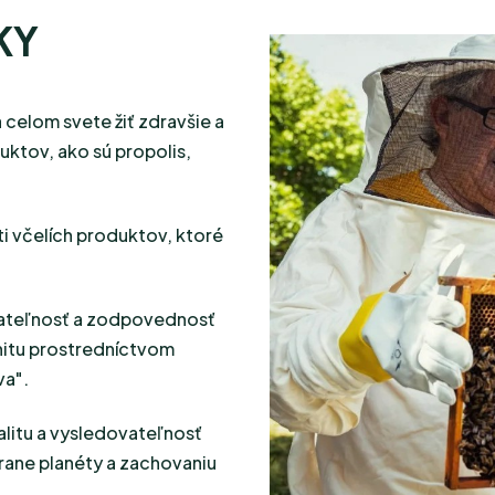
KY
celom svete žiť zdravšie a
ktov, ako sú propolis,
ti včelích produktov, ktoré
žateľnosť a zodpovednosť
nitu prostredníctvom
va".
alitu a vysledovateľnosť
hrane planéty a zachovaniu