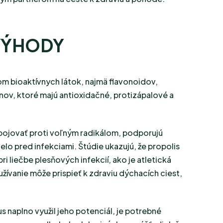
 VÝHODY
om bioaktívnych látok, najmä flavonoidov,
nov, ktoré majú antioxidačné, protizápalové a
bojovať proti voľným radikálom, podporujú
elo pred infekciami. Štúdie ukazujú, že propolis
ri liečbe plesňových infekcií, ako je atletická
užívanie môže prispieť k zdraviu dýchacích ciest,
 naplno využil jeho potenciál, je potrebné