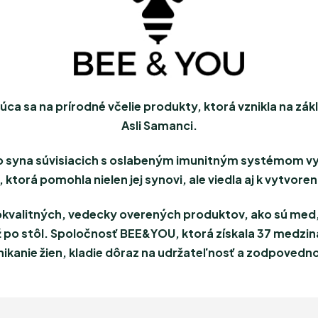
úca sa na prírodné včelie produkty, ktorá vznikla na z
Asli Samanci.
 syna súvisiacich s oslabeným imunitným systémom vyv
 ktorá pomohla nielen jej synovi, ale viedla aj k vytvore
alitných, vedecky overených produktov, ako sú med, m
 po stôl. Spoločnosť BEE&YOU, ktorá získala 37 medz
kanie žien, kladie dôraz na udržateľnosť a zodpovedno