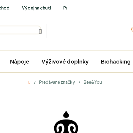
chod
Výdejna chutí
PraveBio Interviews
Nápoje
Výživové doplnky
Biohacking
Domov
/
Predávané značky
/
Bee&You