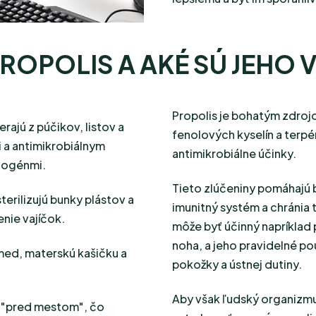
PROPOLIS A AKÉ SÚ JEHO
Propolis je bohatým zdroj
erajú z púčikov, listov a
fenolových kyselín a terpé
i a antimikrobiálnym
antimikrobiálne účinky.
atogénmi.
Tieto zlúčeniny pomáhajú 
terilizujú bunky plástov a
imunitný systém a chránia t
enie vajíčok.
môže byť účinný napríklad p
noha, a jeho pravidelné po
 med, materskú kašičku a
pokožky a ústnej dutiny.
Aby však ľudský organizmus
á "pred mestom", čo