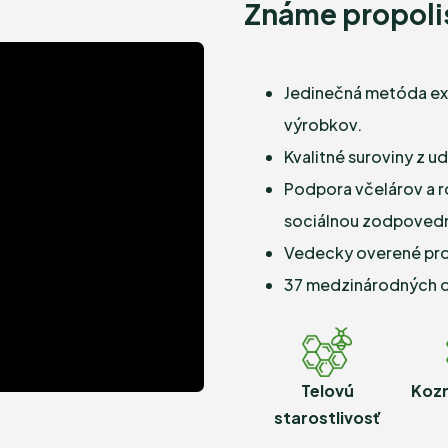
Známe propolis
Jedinečná metóda ext
výrobkov.
Kvalitné suroviny z u
Podpora včelárov a ro
sociálnou zodpoved
Vedecky overené pro
37 medzinárodných oc
Telovú
Kozm
starostlivosť