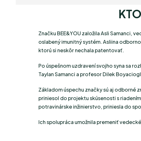
KTO
Značku BEE&YOU založila Asli Samanci, ved
oslabený imunitný systém. Asliina odbornos
ktorú si neskôr nechala patentovať.
Po úspešnom uzdravení svojho syna sa rozho
Taylan Samanci a profesor Dilek Boyacioglu
Základom úspechu značky sú aj odborné zna
priniesol do projektu skúsenosti s riaden
potravinárske inžinierstvo, priniesla do sp
Ich spolupráca umožnila premeniť vedecké