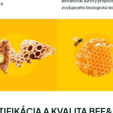
extrahovať surový propoli
va.
zvyšuje jeho biologickú d
TIFIKÁCIA A KVALITA BEE