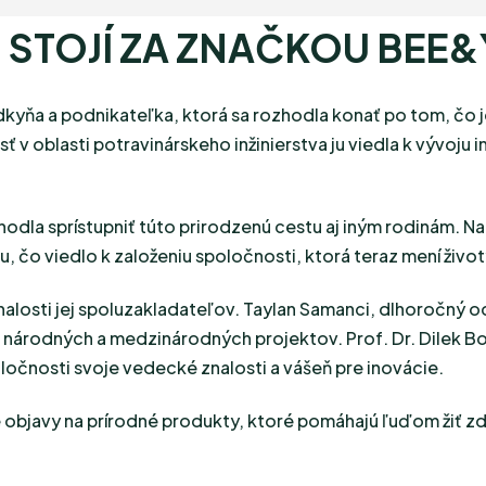
 STOJÍ ZA ZNAČKOU BEE
kyňa a podnikateľka, ktorá sa rozhodla konať po tom, čo 
ť v oblasti potravinárskeho inžinierstva ju viedla k vývoju 
dla sprístupniť túto prirodzenú cestu aj iným rodinám. Na 
, čo viedlo k založeniu spoločnosti, ktorá teraz mení životy
losti jej spoluzakladateľov. Taylan Samanci, dlhoročný od
ím národných a medzinárodných projektov. Prof. Dr. Dilek 
oločnosti svoje vedecké znalosti a vášeň pre inovácie.
 objavy na prírodné produkty, ktoré pomáhajú ľuďom žiť zd