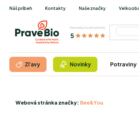
Prejsť
Náš príbeh
Kontakty
Naše značky
Velkoob
na
obsah
Heureka hodnotenie:
5
Potraviny
Zľavy
Novinky
Webová stránka značky:
Bee&You