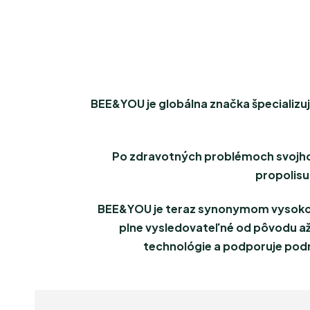
BEE&YOU je globálna značka špecializuj
Po zdravotných problémoch svojho
propolisu,
BEE&YOU je teraz synonymom vysokokv
plne vysledovateľné od pôvodu až
technológie a podporuje podni