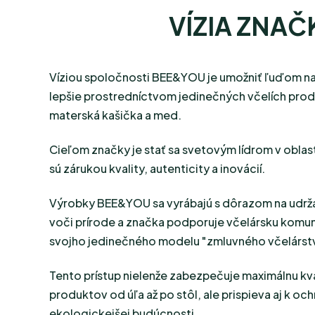
VÍZIA ZNAČ
Víziou spoločnosti BEE&YOU je umožniť ľuďom na 
lepšie prostredníctvom jedinečných včelích produ
materská kašička a med.
Cieľom značky je stať sa svetovým lídrom v oblas
sú zárukou kvality, autenticity a inovácií.
Výrobky BEE&YOU sa vyrábajú s dôrazom na udr
voči prírode a značka podporuje včelársku komu
svojho jedinečného modelu "zmluvného včelárst
Tento prístup nielenže zabezpečuje maximálnu kv
produktov od úľa až po stôl, ale prispieva aj k oc
ekologickejšej budúcnosti.