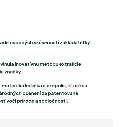
áklade osobných skúseností zakladateľky
inula inovatívnu metódu extrakcie
niu značky.
aterská kašička a propolis, ktoré sú
inárodných ocenení za patentované
sť voči prírode a spoločnosti.