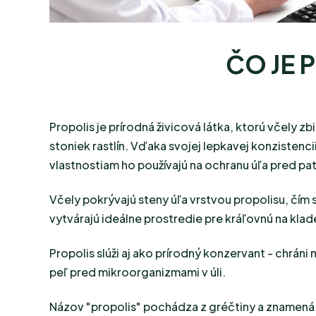
ČO JE 
Propolis je prírodná živicová látka, ktorú včely zbi
stoniek rastlín. Vďaka svojej lepkavej konzistenci
vlastnostiam ho používajú na ochranu úľa pred p
Včely pokrývajú steny úľa vrstvou propolisu, čím s
vytvárajú ideálne prostredie pre kráľovnú na klad
Propolis slúži aj ako prírodný konzervant - chráni
peľ pred mikroorganizmami v úli.
Názov "propolis" pochádza z gréčtiny a znamen