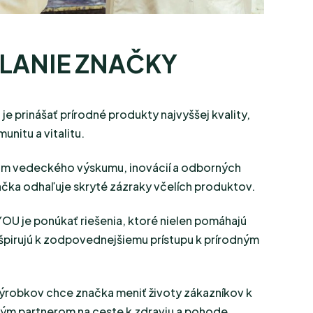
LANIE ZNAČKY
 prinášať prírodné produkty najvyššej kvality,
unitu a vitalitu.
om vedeckého výskumu, inovácií a odborných
ačka odhaľuje skryté zázraky včelích produktov.
U je ponúkať riešenia, ktoré nielen pomáhajú
inšpirujú k zodpovednejšiemu prístupu k prírodným
ýrobkov chce značka meniť životy zákazníkov k
ivým partnerom na ceste k zdraviu a pohode.