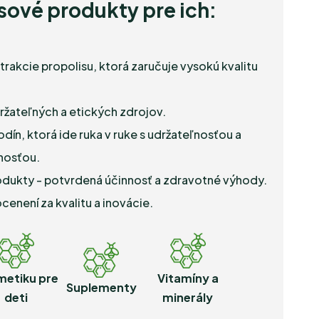
ové produkty pre ich:
rakcie propolisu, ktorá zaručuje vysokú kvalitu
držateľných a etických zdrojov.
dín, ktorá ide ruka v ruke s udržateľnosťou a
nosťou.
dukty - potvrdená účinnosť a zdravotné výhody.
enení za kvalitu a inovácie.
etiku pre
Vitamíny a
Suplementy
deti
minerály