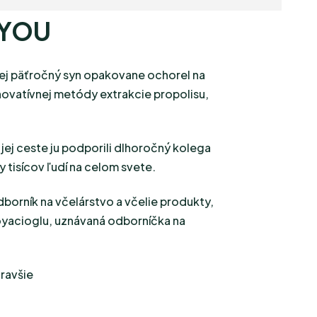
&YOU
jej päťročný syn opakovane ochorel na
inovatívnej metódy extrakcie propolisu,
jej ceste ju podporili dlhoročný kolega
 tisícov ľudí na celom svete.
borník na včelárstvo a včelie produkty,
Boyacioglu, uznávaná odborníčka na
ravšie