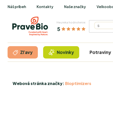
Prejsť
Náš príbeh
Kontakty
Naše značky
Velkoob
na
obsah
Heureka hodnotenie:
5
Potraviny
Zľavy
Novinky
Webová stránka značky:
Bioptimizers