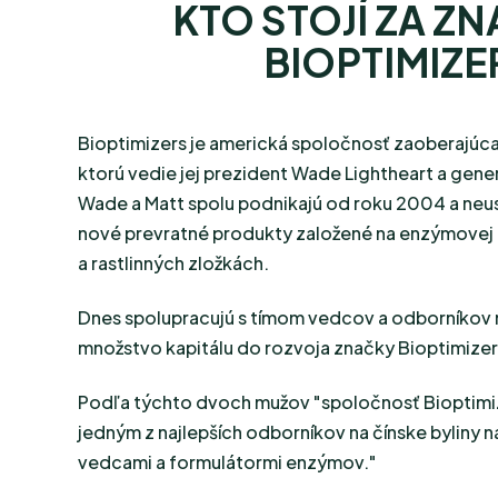
KTO STOJÍ ZA Z
BIOPTIMIZE
Bioptimizers je americká spoločnosť zaoberajúca
ktorú vedie jej prezident Wade Lightheart a generá
Wade a Matt spolu podnikajú od roku 2004 a neus
nové prevratné produkty založené na enzýmovej 
a rastlinných zložkách.
Dnes spolupracujú s tímom vedcov a odborníkov na
množstvo kapitálu do rozvoja značky Bioptimizers, 
Podľa týchto dvoch mužov "spoločnosť Bioptimiz
jedným z najlepších odborníkov na čínske byliny na
vedcami a formulátormi enzýmov."