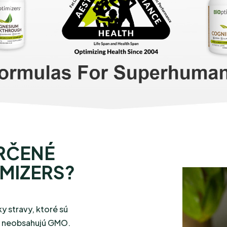
RČENÉ
MIZERS?
y stravy, ktoré sú
a neobsahujú GMO.