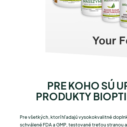
PRE KOHO SÚ U
PRODUKTY BIOPTI
Pre všetkých, ktorí hľadajú vysokokvalitné doplnk
schválené FDA a GMP, testované treťou stranou 