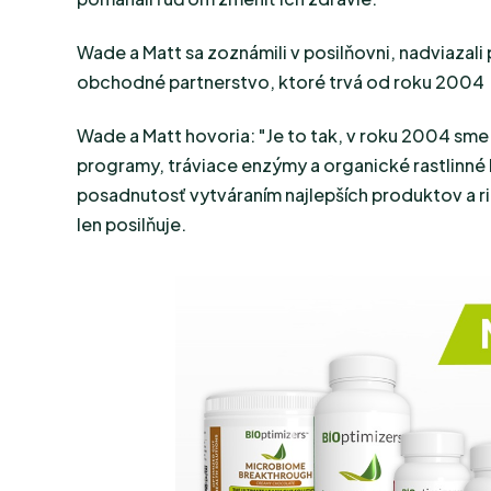
Wade a Matt sa zoznámili v posilňovni, nadviazali
obchodné partnerstvo, ktoré trvá od roku 2004
Wade a Matt hovoria: "Je to tak, v roku 2004 sme 
programy, tráviace enzýmy a organické rastlinné 
posadnutosť vytváraním najlepších produktov a rie
len posilňuje.