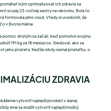
pomáhať iným optimalizovať ich zdravie sa
rti svojej 23-ročnej sestry na rakovinu. Bola to
rá formovala jeho osud. Vtedy si uvedomil, že
, čo v živote máme.
re pomoc druhým sa začali, keď pomohol svojmu
udnúť 191 kg za 18 mesiacov. Sledoval, ako sa
ot jeho priateľa. Keďže nikdy nemal priateľku, o
IMALIZÁCIU ZDRAVIA
kážeme vytvoriť najlepší produkt v danej
Vždy sme sa snažili vytvoriť najlepší možný