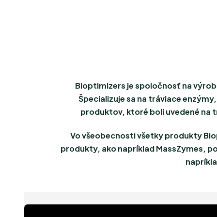
Bioptimizers je spoločnosť na výrob
Špecializuje sa na tráviace enzýmy,
produktov, ktoré boli uvedené na t
Vo všeobecnosti všetky produkty Biop
produkty, ako napríklad MassZymes, pomá
napríkla