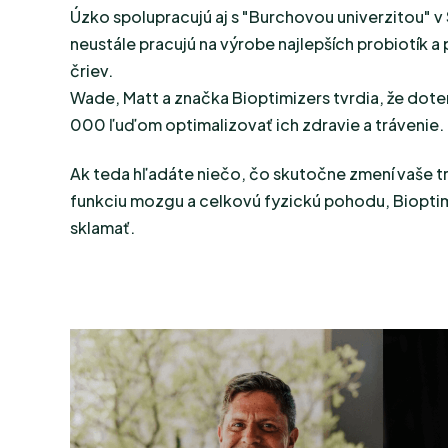
Úzko spolupracujú aj s "Burchovou univerzitou" v
neustále pracujú na výrobe najlepších probiotík a
čriev.
Wade, Matt a značka Bioptimizers tvrdia, že dote
000 ľuďom optimalizovať ich zdravie a trávenie.
Ak teda hľadáte niečo, čo skutočne zmení vaše t
funkciu mozgu a celkovú fyzickú pohodu, Bioptim
sklamať.