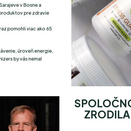
 Sarajeve v Bosne a
 produktov pre zdravie
raz pomohli viac ako 65
rávenie, úroveň energie,
izers by vás nemal
SPOLOČNO
ZRODILA 