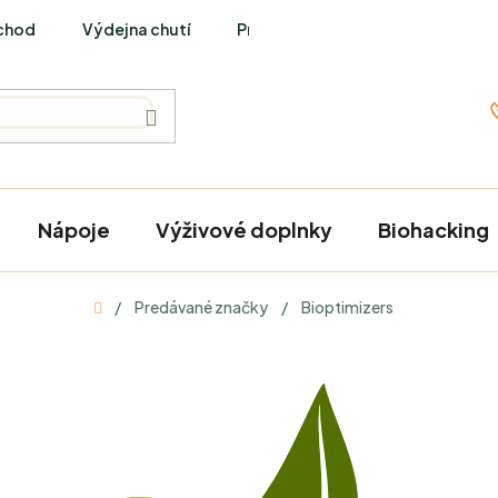
chod
Výdejna chutí
PraveBio Interviews
Nápoje
Výživové doplnky
Biohacking
Domov
/
Predávané značky
/
Bioptimizers