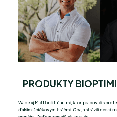
PRODUKTY BIOPTIMI
Wade aj Matt boli trénermi, ktorí pracovali s pro
ďalšími špičkovými hráčmi. Obaja strávili desať r
pomáhali ľuďom zmeniť ich zdravie.