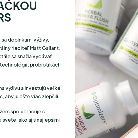
NAČKOU
RS
 sa doplnkami výživy,
lny riaditeľ Matt Gallant.
tále sa snažia vydávať
technológii, probiotikách
 výživu a investujú veľké
aby ju ešte viac zlepšili.
ers spolupracuje s
 svete, ako aj s najlepšími