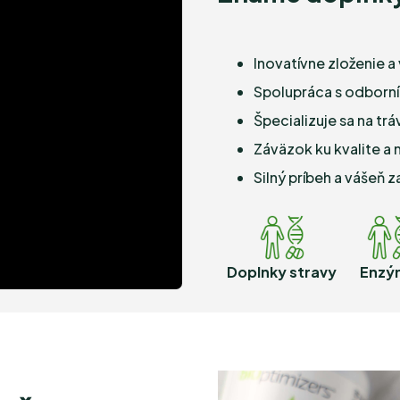
Inovatívne zloženie a
Spolupráca s odborní
Špecializuje sa na trá
Záväzok ku kvalite a
Silný príbeh a vášeň 
Doplnky stravy
Enzý