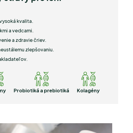
 vysoká kvalita.
kmi a vedcami.
venie a zdravie čriev.
 neustálemu zlepšovaniu.
zakladateľov.
my
Probiotiká a prebiotiká
Kolagény