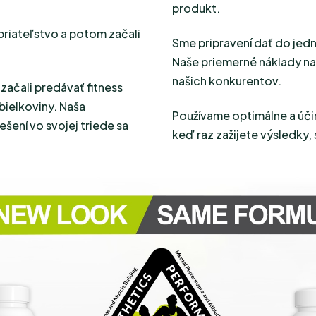
produkt.
 priateľstvo a potom začali
Sme pripravení dať do je
Naše priemerné náklady na 
našich konkurentov.
začali predávať fitness
bielkoviny. Naša
Používame optimálne a úči
šení vo svojej triede sa
keď raz zažijete výsledky,