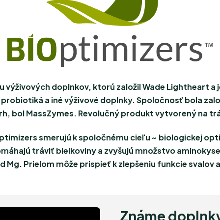
u výživových doplnkov, ktorú založil Wade Lightheart a
 probiotiká a iné výživové doplnky. Spoločnosť bola za
rh, bol MassZymes. Revolučný produkt vytvorený na trá
timizers smerujú k spoločnému cieľu ~ biologickej opti
hajú tráviť bielkoviny a zvyšujú množstvo aminokyselín
d Mg. Prielom môže prispieť k zlepšeniu funkcie svalov 
Známe doplnky 