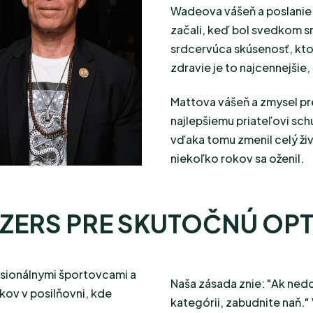
Wadeova vášeň a poslanie 
začali, keď bol svedkom sm
srdcervúca skúsenosť, kto
zdravie je to najcennejšie
Mattova vášeň a zmysel p
najlepšiemu priateľovi sch
vďaka tomu zmenil celý živ
niekoľko rokov sa oženil.
ZERS PRE SKUTOČNÚ OPT
fesionálnymi športovcami a
Naša zásada znie:
"Ak nedo
okov v posilňovni, kde
kategórii, zabudnite naň."