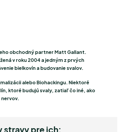
 jeho obchodný partner Matt Gallant.
ložená v roku 2004 a jedným z prvých
venie bielkovín a budovanie svalov.
malizácii alebo Biohackingu. Niektoré
, ktoré budujú svaly, zatiaľ čo iné, ako
a nervov.
stravy pre ich: