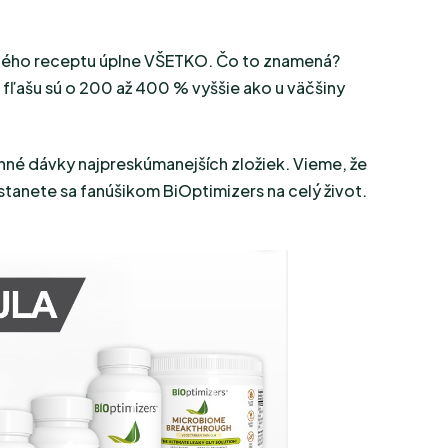
dného receptu úplne VŠETKO. Čo to znamená?
fľašu sú o 200 až 400 % vyššie ako u väčšiny
nné dávky najpreskúmanejších zložiek. Vieme, že
 stanete sa fanúšikom BiOptimizers na celý život.