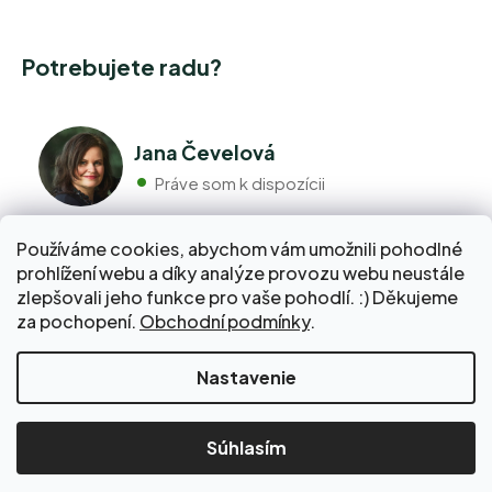
Potrebujete radu?
Jana Čevelová
Práve som k dispozícii
Používáme cookies, abychom vám umožnili pohodlné
+420 776 298 517
prohlížení webu a díky analýze provozu webu neustále
Volajte pondelok - piatok 9:00 až 17:00
zlepšovali jeho funkce pro vaše pohodlí. :) Děkujeme
info@pravebio.cz
za pochopení.
Obchodní podmínky
.
Napíšte nám kedykoľvek, snažíme sa vždy odpovedať do 24
hodín.
Nastavenie
Vytvoril Shoptet Premium
Copyright 2026
www.pravebio.cz
. Všetky
Súhlasím
práva vyhradené.
Upraviť nastavenie cookies
A7B6BBE6E45F27E3A7F933DDE972C1D3