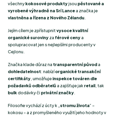
všechny
kokosové produkty
jsou
pěstované a
vyrobené výhradně na Srí Lance
a značka je
vlastněna a řízena z Nového Zélandu
.
Jejím cílem je zpřístupnit
vysoce kvalitní
organické suroviny
za
férové ceny
a
spolupracovat jen s nejlepšími producenty v
Cejlonu.
Značka klade důraz na
transparentní původ
a
dohledatelnost
: nabízí
organické transakční
certifikáty
, umožňuje
inspekce továren dle
požadavků odběratelů
a zajišťuje jak
retail
, tak
bulk
dodávky či
privátní značky
.
Filosofie vychází z úcty k „
stromu života
“ –
kokosu – a z promyšleného využití jeho hodnoty v