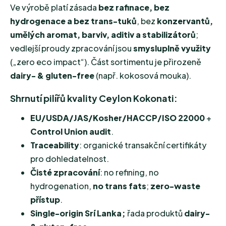
Ve výrobě platí zásada
bez rafinace, bez
hydrogenace a bez trans-tuků
, bez
konzervantů,
umělých aromat, barviv, aditiv a stabilizátorů
;
vedlejší proudy zpracování jsou
smysluplně využity
(„zero eco impact“). Část sortimentu je přirozeně
dairy- & gluten-free
(např. kokosová mouka).
Shrnutí pilířů kvality Ceylon Kokonati:
EU/USDA/JAS/Kosher/HACCP/ISO 22000
+
Control Union audit
.
Traceability
: organické transakční certifikáty
pro dohledatelnost.
Čisté zpracování
: no refining, no
hydrogenation,
no trans fats
;
zero-waste
přístup
.
Single-origin Srí Lanka;
řada produktů
dairy-