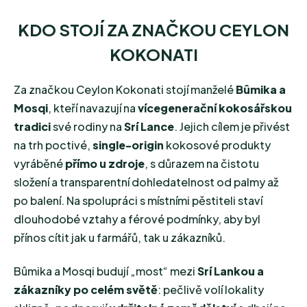
KDO STOJÍ ZA ZNAČKOU CEYLON
KOKONATI
Za značkou Ceylon Kokonati stojí manželé
Bûmika a
Mosqi
, kteří navazují na
vícegenerační kokosářskou
tradici
své rodiny na
Srí Lance
. Jejich cílem je přivést
na trh poctivé,
single-origin
kokosové produkty
vyráběné
přímo u zdroje
, s důrazem na čistotu
složení a transparentní dohledatelnost od palmy až
po balení. Na spolupráci s místními pěstiteli staví
dlouhodobé vztahy a férové podmínky, aby byl
přínos cítit jak u farmářů, tak u zákazníků.
Bûmika a Mosqi budují „most“ mezi
Srí Lankou a
zákazníky po celém světě
: pečlivě volí lokality