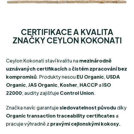
CERTIFIKACE A KVALITA
ZNAČKY CEYLON KOKONATI
Ceylon Kokonati staví kvalitu na
mezinárodně
uznávaných certifikacích
a
čistém zpracování bez
kompromisů
. Produkty nesou
EU Organic
,
USDA
Organic
,
JAS Organic
,
Kosher
,
HACCP
a
ISO
22000
; audity zajišťuje
Control Union
.
Značka navíc garantuje
sledovatelnost původu
díky
Organic transaction traceability certificates
a
pracuje výhradně z
pravými cejlonskými kokosy.