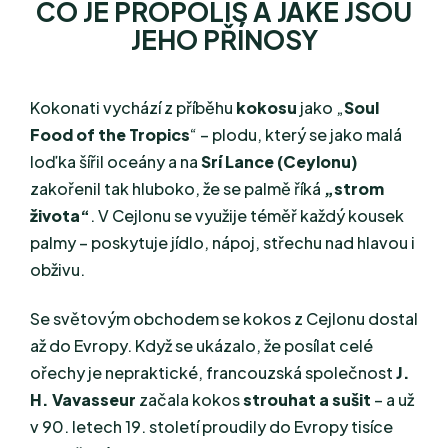
CO JE PROPOLIS A JAKÉ JSOU
JEHO PŘÍNOSY
Kokonati vychází z příběhu
kokosu
jako „
Soul
Food of the Tropics
“ – plodu, který se jako malá
loďka šířil oceány a na
Srí Lance (Ceylonu)
zakořenil tak hluboko, že se palmě říká
„strom
života“
. V Cejlonu se využije téměř každý kousek
palmy – poskytuje jídlo, nápoj, střechu nad hlavou i
obživu.
Se světovým obchodem se kokos z Cejlonu dostal
až do Evropy. Když se ukázalo, že posílat celé
ořechy je nepraktické, francouzská společnost
J.
H. Vavasseur
začala kokos
strouhat a sušit
– a už
v 90. letech 19. století proudily do Evropy tisíce