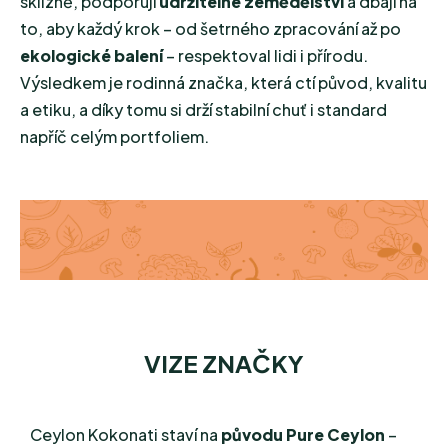
sklizně, podporují
udržitelné zemědělství
a dbají na
to, aby každý krok – od šetrného zpracování až po
ekologické balení
– respektoval lidi i přírodu.
Výsledkem je rodinná značka, která ctí původ, kvalitu
a etiku, a díky tomu si drží stabilní chuť i standard
napříč celým portfoliem.
VIZE ZNAČKY
Ceylon Kokonati staví na
původu Pure Ceylon
–