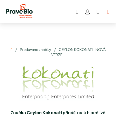
Prejsť
na
Hľadať
NÁKU
obsah
KOŠÍK
Domov
/
Predávané značky
/
CEYLON KOKONATI - NOVÁ
VERZE
Značka
Ceylon Kokonati
přináší na trh pečlivě