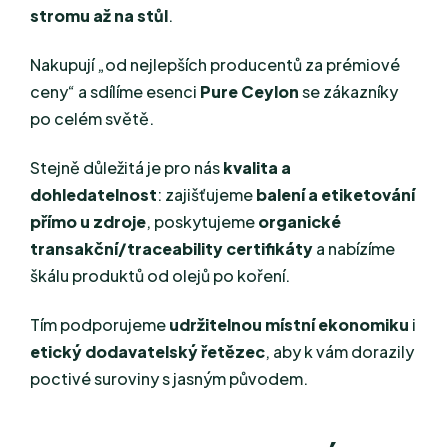
stromu až na stůl
.
Nakupují „od nejlepších producentů za prémiové
ceny“ a sdílíme esenci
Pure Ceylon
se zákazníky
po celém světě.
Stejně důležitá je pro nás
kvalita a
dohledatelnost
: zajišťujeme
balení a etiketování
přímo u zdroje
, poskytujeme
organické
transakční/traceability certifikáty
a nabízíme
škálu produktů od olejů po koření.
Tím podporujeme
udržitelnou místní ekonomiku
i
etický dodavatelský řetězec
, aby k vám dorazily
poctivé suroviny s jasným původem.