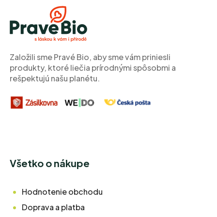
Á
P
Ä
T
I
Založili sme Pravé Bio, aby sme vám priniesli
produkty, ktoré liečia prírodnými spôsobmi a
E
rešpektujú našu planétu.
Všetko o nákupe
Hodnotenie obchodu
Doprava a platba