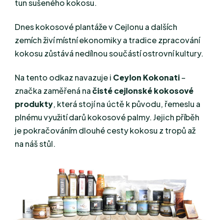
tun sušeného kokosu.
Dnes kokosové plantáže v Cejlonu a dalších
zemích živí místní ekonomiky a tradice zpracování
kokosu zůstává nedílnou součástí ostrovní kultury.
Na tento odkaz navazuje i
Ceylon Kokonati
–
značka zaměřená na
čisté cejlonské kokosové
produkty
, která stojí na úctě k původu, řemeslu a
plnému využití darů kokosové palmy. Jejich příběh
je pokračováním dlouhé cesty kokosu z tropů až
na náš stůl.