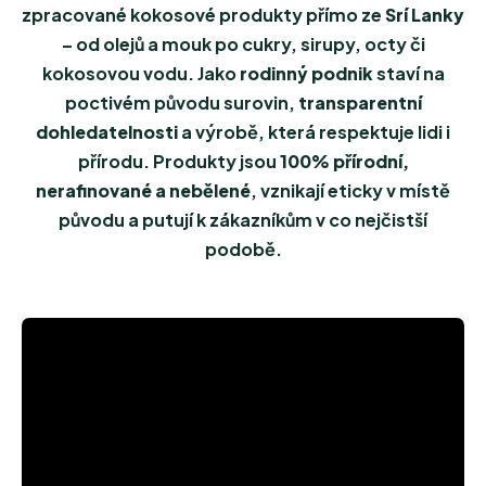
zpracované kokosové produkty přímo ze
Srí Lanky
– od olejů a mouk po cukry, sirupy, octy či
kokosovou vodu. Jako
rodinný podnik
staví na
poctivém původu surovin,
transparentní
dohledatelnosti
a výrobě, která respektuje lidi i
přírodu. Produkty jsou
100% přírodní,
nerafinované a nebělené
, vznikají eticky v místě
původu a putují k zákazníkům v co nejčistší
podobě.