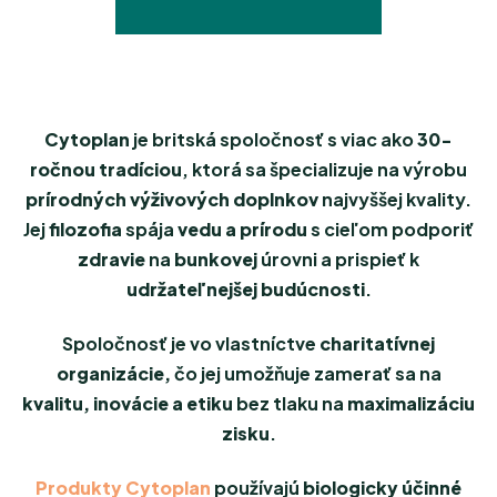
Cytoplan
je britská spoločnosť s viac ako
30-
ročnou tradíciou
, ktorá sa špecializuje na výrobu
prírodných výživových doplnkov
najvyššej kvality.
Jej
filozofia
spája
vedu a prírodu
s cieľom podporiť
zdravie
na
bunkovej
úrovni a prispieť k
udržateľnejšej budúcnosti
.
Spoločnosť je vo vlastníctve
charitatívnej
organizácie,
čo jej umožňuje zamerať sa na
kvalitu, inovácie a etiku
bez tlaku na
maximalizáciu
zisku
.
Produkty Cytoplan
používajú
biologicky účinné