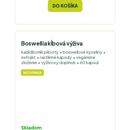
cena:
DO KOŠÍKA
Boswellia kĺbová výživa
kadidlovník pilovitý • boswellové kyseliny •
extrakt • rastlinné kapsuly • vegánske
zloženie • výživový doplnok • 60 kapsúl
NOVINKA
Skladom