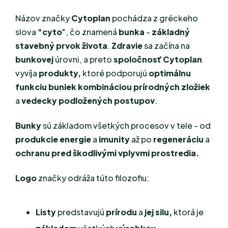
Názov značky
Cytoplan
pochádza z gréckeho
slova
"cyto
", čo znamená
bunka
-
základný
stavebný prvok života
.
Zdravie
sa začína na
bunkovej
úrovni, a preto
spoločnosť Cytoplan
vyvíja
produkty,
ktoré podporujú
optimálnu
funkciu buniek
kombináciou prírodných zložiek
a
vedecky podložených postupov
.
Bunky
sú základom všetkých procesov v tele - od
produkcie energie
a
imunity
až po
regeneráciu
a
ochranu pred škodlivými vplyvmi prostredia.
Logo
značky odráža túto filozofiu:
Listy
predstavujú
prírodu
a
jej silu,
ktorá je