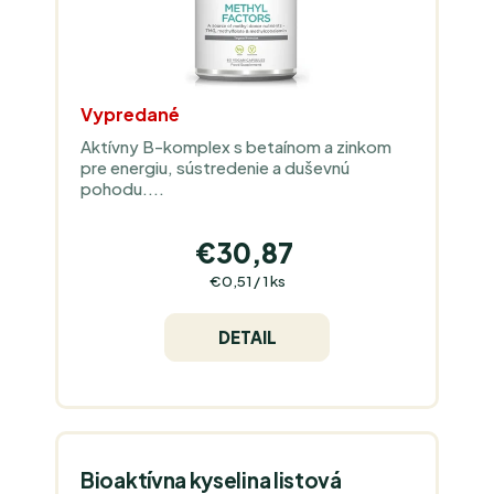
K
T
T
O
O
V
V
Vypredané
Aktívny B-komplex s betaínom a zinkom
pre energiu, sústredenie a duševnú
pohodu....
€30,87
Jednotková
€0,51 / 1 ks
cena:
DETAIL
Bioaktívna kyselina listová