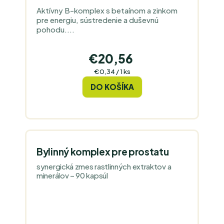
Aktívny B-komplex s betaínom a zinkom
pre energiu, sústredenie a duševnú
pohodu....
€20,56
Jednotková
€0,34 / 1 ks
cena:
DO KOŠÍKA
Bylinný komplex pre prostatu
synergická zmes rastlinných extraktov a
minerálov – 90 kapsúl