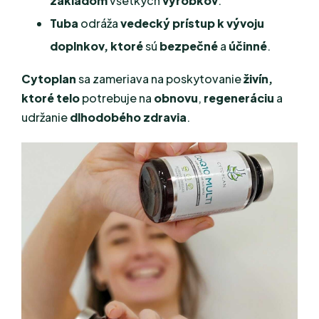
základom
všetkých
výrobkov
.
Tuba
odráža
vedecký prístup k
vývoju
doplnkov, ktoré
sú
bezpečné
a
účinné
.
Cytoplan
sa zameriava na poskytovanie
živín,
ktoré
telo
potrebuje na
obnovu
,
regeneráciu
a
udržanie
dlhodobého zdravia
.