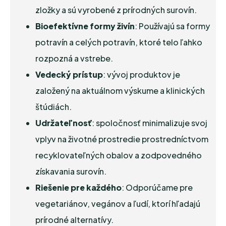
zložky a sú vyrobené z prírodných surovín.
Bioefektívne formy živín
: Používajú sa formy
potravín
a
celých potravín
, ktoré telo ľahko
rozpozná a vstrebe.
Vedecký prístup
: vývoj produktov je
založený na aktuálnom výskume a klinických
štúdiách.
Udržateľnosť
: spoločnosť minimalizuje svoj
vplyv na životné prostredie prostredníctvom
recyklovateľných obalov a zodpovedného
získavania surovín.
Riešenie pre každého
: Odporúčame pre
vegetariánov, vegánov a ľudí, ktorí hľadajú
prírodné alternatívy.