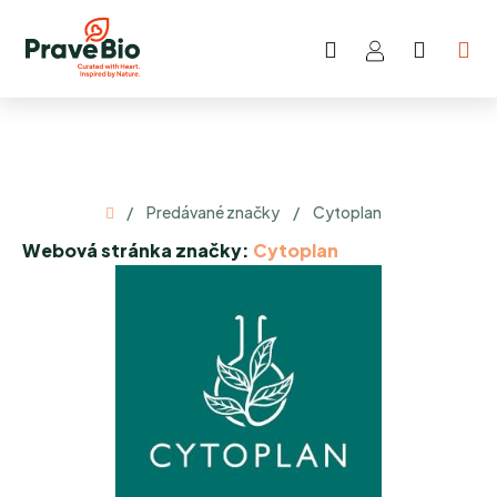
Prejsť
na
Hľadať
NÁKU
obsah
KOŠÍK
Domov
/
Predávané značky
/
Cytoplan
Webová stránka značky:
Cytoplan