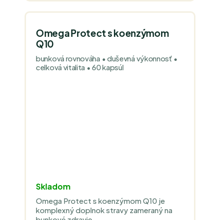
Omega Protect s koenzýmom
Q10
bunková rovnováha • duševná výkonnosť •
celková vitalita • 60 kapsúl
Skladom
Omega Protect s koenzýmom Q10 je
komplexný doplnok stravy zameraný na
bunkové zdravie,...