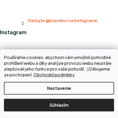
v
l
á
Sledujte @pravebio na Instagrame:
d
a
Instagram
c
i
e
p
Používáme cookies, abychom vám umožnili pohodlné
r
prohlížení webu a díky analýze provozu webu neustále
v
zlepšovali jeho funkce pro vaše pohodlí. :) Děkujeme
k
za pochopení.
Obchodní podmínky
.
y
v
ý
Nastavenie
p
i
s
Súhlasím
u