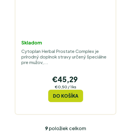
Skladom
Cytoplan Herbal Prostate Complex je
prírodný doplnok stravy určený špeciálne
pre mužov,...
€45,29
Jednotková
€0,50 / 1 ks
cena:
DO KOŠÍKA
9
položiek celkom
O