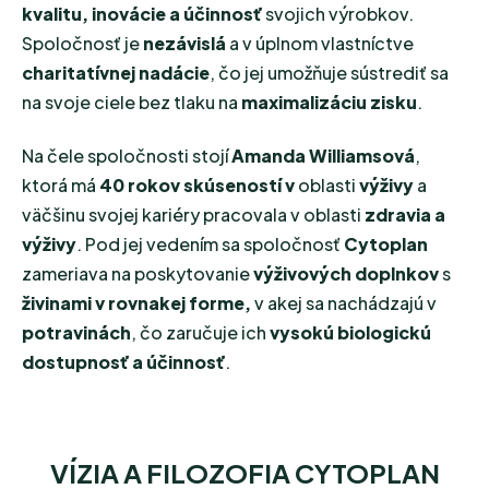
kvalitu, inovácie a účinnosť
svojich výrobkov.
Spoločnosť je
nezávislá
a v úplnom vlastníctve
charitatívnej nadácie
, čo jej umožňuje sústrediť sa
na svoje ciele bez tlaku na
maximalizáciu zisku
.
Na čele spoločnosti stojí
Amanda Williamsová
,
ktorá má
40 rokov skúseností v
oblasti
výživy
a
väčšinu svojej kariéry pracovala v oblasti
zdravia a
výživy
. Pod jej vedením sa spoločnosť
Cytoplan
zameriava na poskytovanie
výživových doplnkov
s
živinami v rovnakej forme,
v akej sa nachádzajú v
potravinách
, čo zaručuje ich
vysokú biologickú
dostupnosť a účinnosť
.
VÍZIA A FILOZOFIA CYTOPLAN