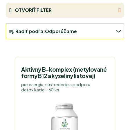
OTVORIŤ FILTER
R
Radiť podľa:
Odporúčame
A
D
V
E
Ý
N
P
I
Aktívny B-komplex (metylované
I
E
formy B12 a kyseliny listovej)
S
P
pre energiu, sústredenie a podporu
P
detoxikácie - 60 ks
R
R
O
O
D
D
U
U
K