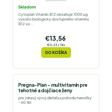
Skladom
Cytoplan Vitamín B12 obsahuje 1000 µg
vysoko biologicky dostupného vitamínu
B12 vo...
€13,56
Jednotková
€0,23 / 1 ks
cena:
DO KOŠÍKA
Pregna-Plan – multivitamín pre
tehotné a dojčiace ženy
pre zdravý vývoj dieťaťa a pohodu mamičky
– 60 tbl