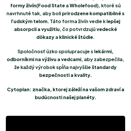
formy živín
(Food State
a
Wholefood
), ktoré sú
navrhnuté tak, aby boli
prirodzene kompatibilné s
ľudským telom
. Táto forma živín vedie k
lepšej
absorpcii a využitiu
, čo potvrdzujú
vedecké
dôkazy
a
klinické štúdie
.
Spoločnosť úzko spolupracuje s
lekármi,
odborníkmi na výživu a vedcami
, aby zabezpečila,
že každý výrobok spĺňa najvyššie
štandardy
bezpečnosti a kvality.
Cytoplan: značka, ktorej záleží na vašom zdraví a
budúcnosti našej planéty.