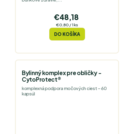
€48,18
Jednotková
€0,80 / 1 ks
cena:
DO KOŠÍKA
Bylinný komplex pre obličky -
CytoProtect®
komplexná podpora močových ciest – 60
kapsúl