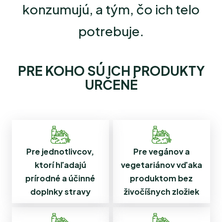
konzumujú, a tým, čo ich telo
potrebuje
.
PRE KOHO SÚ ICH PRODUKTY
URČENÉ
Pre jednotlivcov,
Pre vegánov a
ktorí hľadajú
vegetariánov vďaka
prírodné a účinné
produktom bez
doplnky stravy
živočíšnych zložiek