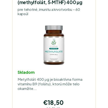
(methylfolát, 5‑MTHF) 400 µg
pre tehotné, imunitu a krvotvorbu – 60
kapsúl
Skladom
Metylfolát 400 μg je bioaktívna forma
vitamínu B9 (folátu), ktorú môže telo
okamžite...
€18,50