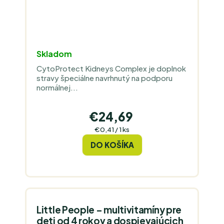
Skladom
CytoProtect Kidneys Complex je doplnok
stravy špeciálne navrhnutý na podporu
normálnej...
€24,69
Jednotková
€0,41 / 1 ks
cena:
DO KOŠÍKA
Little People – multivitamíny pre
deti od 4 rokov a dospievajúcich