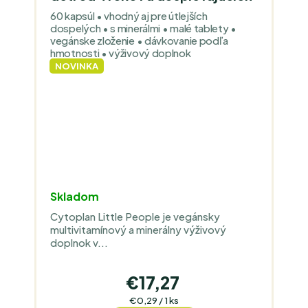
60 kapsúl • vhodný aj pre útlejších
dospelých • s minerálmi • malé tablety •
vegánske zloženie • dávkovanie podľa
hmotnosti • výživový doplnok
NOVINKA
Skladom
Cytoplan Little People je vegánsky
multivitamínový a minerálny výživový
doplnok v...
€17,27
Jednotková
€0,29 / 1 ks