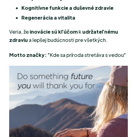
Kognitívne funkcie a duševné zdravie
Regenerácia a vitalita
Veria, že
inovácie sú kľúčom
k
udržateľnému
zdraviu
a lepšej budúcnosti pre všetkých.
Motto značky:
"Kde sa príroda stretáva s vedou"