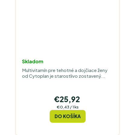
Skladom
Multivitamín pre tehotné a dojčiace ženy
od Cytoplan je starostlivo zostavený...
€25,92
Jednotková
€0,43 / 1 ks
cena:
DO KOŠÍKA