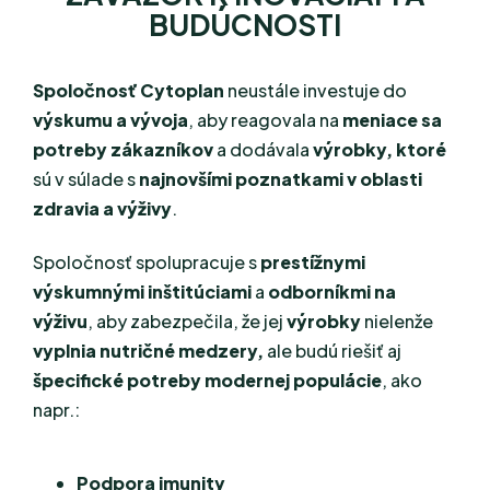
BUDÚCNOSTI
Spoločnosť Cytoplan
neustále investuje do
výskumu a vývoja
, aby reagovala na
meniace sa
potreby zákazníkov
a dodávala
výrobky, ktoré
sú v súlade s
najnovšími poznatkami v oblasti
zdravia a výživy
.
Spoločnosť spolupracuje s
prestížnymi
výskumnými inštitúciami
a
odborníkmi na
výživu
, aby zabezpečila, že jej
výrobky
nielenže
vyplnia nutričné medzery,
ale budú riešiť aj
špecifické potreby modernej populácie
, ako
napr.:
Podpora imunity