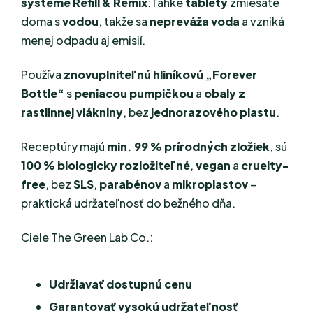
systéme Refill & Remix
: ľahké
tablety
zmiešate
doma s
vodou
, takže sa
nepreváža voda
a vzniká
menej odpadu aj emisií.
Používa
znovuplniteľnú hliníkovú „Forever
Bottle“
s
peniacou pumpičkou
a
obaly z
rastlinnej vlákniny
, bez
jednorazového plastu
.
Receptúry majú
min. 99 % prírodných zložiek
, sú
100 % biologicky rozložiteľné
,
vegan
a
cruelty-
free
, bez
SLS
,
parabénov
a
mikroplastov
–
praktická udržateľnosť do bežného dňa.
Ciele The Green Lab Co.:
Udržiavať dostupnú cenu
Garantovať vysokú udržateľnosť