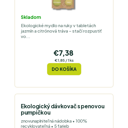
Skladom
Ekologické mydlo na ruky v tabletách
jazmín a citrónová tráva – stačí rozpustiť
vo...
€7,38
Jednotková
€1,85 / 1 ks
cena:
DO KOŠÍKA
Ekologický dávkovač s penovou
pumpičkou
znovunaplniteľná nádobka • 100%
recyklovateľná • 5 farieb