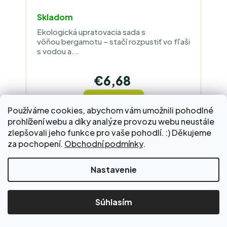
Skladom
Ekologická upratovacia sada s
vôňou bergamotu – stačí rozpustiť vo fľaši
s vodou a...
€6,68
DO KOŠÍKA
Používáme cookies, abychom vám umožnili pohodlné
prohlížení webu a díky analýze provozu webu neustále
zlepšovali jeho funkce pro vaše pohodlí. :) Děkujeme
za pochopení.
Obchodní podmínky
.
Ekologická sprchová pena v
Nastavenie
tabletách - Mäta & harmanček
pre každodenné umývanie • s Aloe Vera •
šetrné zloženie bez chémie a plastu
Súhlasím