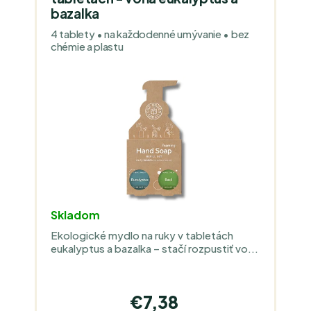
S
bazalka
P
P
R
4 tablety • na každodenné umývanie • bez
R
chémie a plastu
O
O
D
D
U
U
K
K
T
T
O
O
V
V
Skladom
Ekologické mydlo na ruky v tabletách
eukalyptus a bazalka – stačí rozpustiť vo...
€7,38