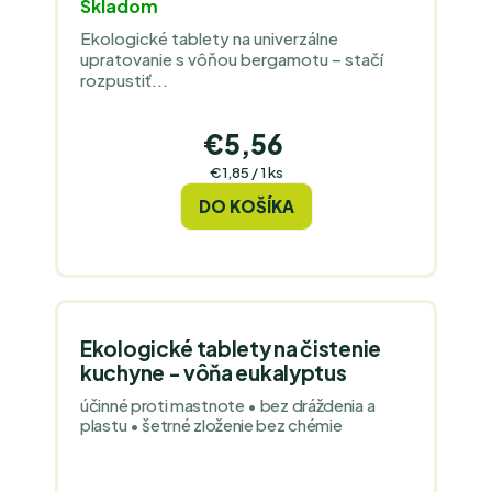
Skladom
Ekologické tablety na univerzálne
upratovanie s vôňou bergamotu – stačí
rozpustiť...
€5,56
Jednotková
€1,85 / 1 ks
cena:
DO KOŠÍKA
Ekologické tablety na čistenie
kuchyne - vôňa eukalyptus
účinné proti mastnote • bez dráždenia a
plastu • šetrné zloženie bez chémie