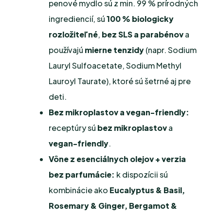
penové mydlo sú z min. 99 % prírodných
ingrediencií, sú
100 % biologicky
rozložiteľné
,
bez SLS a parabénov
a
používajú
mierne tenzidy
(napr. Sodium
Lauryl Sulfoacetate, Sodium Methyl
Lauroyl Taurate), ktoré sú šetrné aj pre
deti.
Bez mikroplastov a vegan-friendly:
receptúry sú
bez mikroplastov
a
vegan-friendly
.
Vône z esenciálnych olejov + verzia
bez parfumácie:
k dispozícii sú
kombinácie ako
Eucalyptus & Basil,
Rosemary & Ginger, Bergamot &