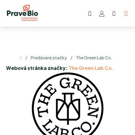
Prejsť
na
Hľadať
NÁKU
obsah
KOŠÍK
Domov
/
Predávané značky
/
The Green Lab Co.
Webová stránka značky:
The Green Lab Co.