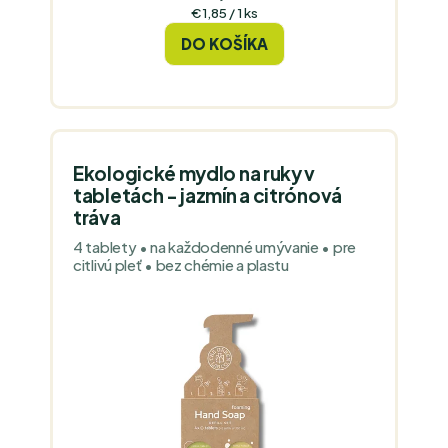
Jednotková
€1,85 / 1 ks
cena:
DO KOŠÍKA
Ekologické mydlo na ruky v
tabletách - jazmín a citrónová
tráva
4 tablety • na každodenné umývanie • pre
citlivú pleť • bez chémie a plastu