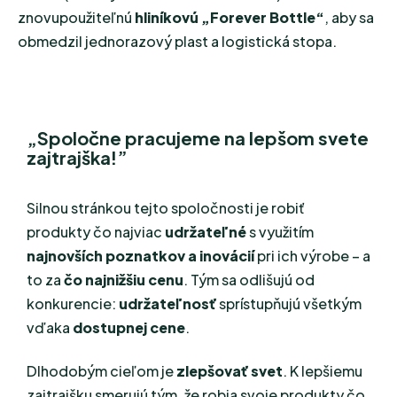
znovupoužiteľnú
hliníkovú „Forever Bottle“
, aby sa
obmedzil jednorazový plast a logistická stopa.
„Spoločne pracujeme na lepšom svete
zajtrajška!”
Silnou stránkou tejto spoločnosti je robiť
produkty čo najviac
udržateľné
s využitím
najnovších poznatkov a inovácií
pri ich výrobe – a
to za
čo najnižšiu cenu
. Tým sa odlišujú od
konkurencie:
udržateľnosť
sprístupňujú všetkým
vďaka
dostupnej cene
.
Dlhodobým cieľom je
zlepšovať svet
. K lepšiemu
zajtrajšku smerujú tým, že robia svoje produkty čo