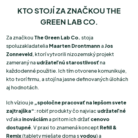
KTO STOJÍ ZA ZNAČKOU THE
GREEN LAB CO.
Za značkou
The Green Lab Co.
stoja
spoluzakladatelia
Maarten Drontmann
a
Jos
Zonneveld
, ktorí vytvorili nizozemský projekt
zameraný na
udržateľnú starostlivosť
na
každodenné použitie. Ich tím otvorene komunikuje,
kto tvorí firmu, a stojí na jasne definovaných úlohách
aj hodnotách.
Ich víziou je
„spoločne pracovať na lepšom svete
zajtrajška“
: robiť produkty čo najviac
udržateľné
vďaka
inováciám
a pritom ich držať
cenovo
dostupné
. V praxi to znamená koncept
Refill &
Remix
(tablety miešate doma s
vodou
) a