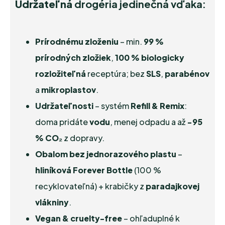
Udržateľná
drogéria jedinečná vďaka:
Prírodnému zloženiu
– min.
99 %
prírodných zložiek
,
100 % biologicky
rozložiteľná
receptúra; bez
SLS
,
parabénov
a
mikroplastov
.
Udržateľnosti
– systém
Refill & Remix
:
doma pridáte
vodu
, menej odpadu a až
−95
% CO₂
z dopravy.
Obalom bez jednorazového plastu
–
hliníková Forever Bottle
(100 %
recyklovateľná) + krabičky z
paradajkovej
vlákniny
.
Vegan & cruelty-free
– ohľaduplné k