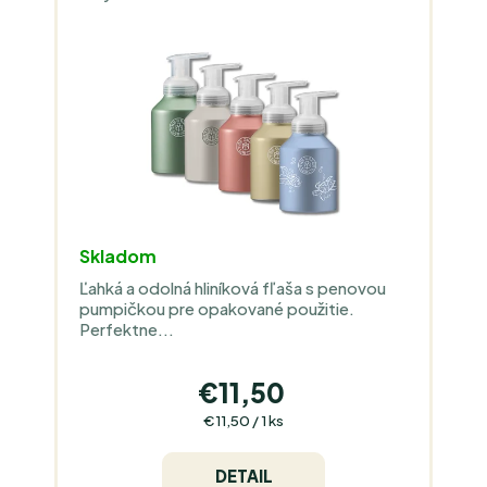
Skladom
Ľahká a odolná hliníková fľaša s penovou
pumpičkou pre opakované použitie.
Perfektne...
€11,50
Jednotková
€11,50 / 1 ks
cena:
DETAIL