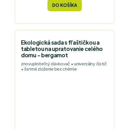
cena:
DO KOŠÍKA
Ekologická sada s fľaštičkou a
tabletou na upratovanie celého
domu - bergamot
znovuplniteľný dávkovač • univerzálny čistič
• šetrné zloženie bez chémie