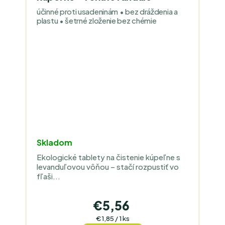
účinné proti usadeninám • bez dráždenia a
plastu • šetrné zloženie bez chémie
Skladom
Ekologické tablety na čistenie kúpeľne s
levanduľovou vôňou – stačí rozpustiť vo
fľaši...
€5,56
Jednotková
€1,85 / 1 ks