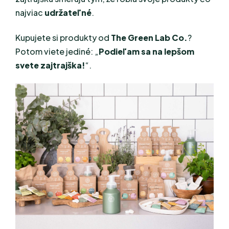
najviac
udržateľné
.
Kupujete si produkty od
The Green Lab Co.
?
Potom viete jediné: „
Podieľam sa na lepšom
svete zajtrajška!
“.