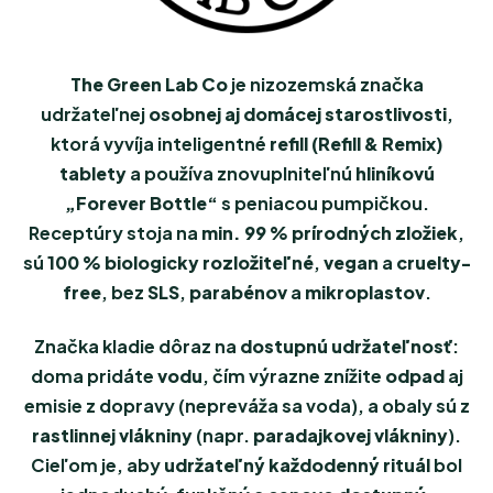
The Green Lab Co
je nizozemská značka
udržateľnej
osobnej aj domácej starostlivosti
,
ktorá vyvíja inteligentné
refill (Refill & Remix)
tablety
a používa znovuplniteľnú
hliníkovú
„Forever Bottle“
s peniacou pumpičkou.
Receptúry stoja na
min. 99 % prírodných zložiek
,
sú
100 % biologicky rozložiteľné
,
vegan
a
cruelty-
free
, bez
SLS
,
parabénov
a
mikroplastov
.
Značka kladie dôraz na
dostupnú udržateľnosť
:
doma pridáte
vodu
, čím výrazne znížite
odpad
aj
emisie z dopravy (nepreváža sa voda), a obaly sú z
rastlinnej vlákniny
(napr.
paradajkovej vlákniny
).
Cieľom je, aby
udržateľný každodenný rituál
bol