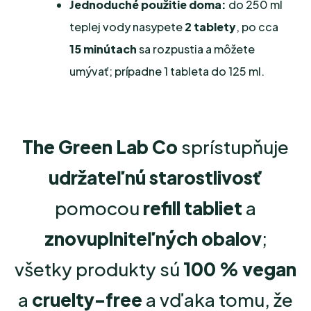
Jednoduché použitie doma:
do 250 ml
teplej vody nasypete
2 tablety
, po cca
15 minútach
sa rozpustia a môžete
umývať; prípadne 1 tableta do 125 ml.
The Green Lab Co
sprístupňuje
udržateľnú starostlivosť
pomocou
refill tabliet
a
znovuplniteľných obalov
;
všetky produkty sú
100 % vegan
a
cruelty-free
a vďaka tomu, že