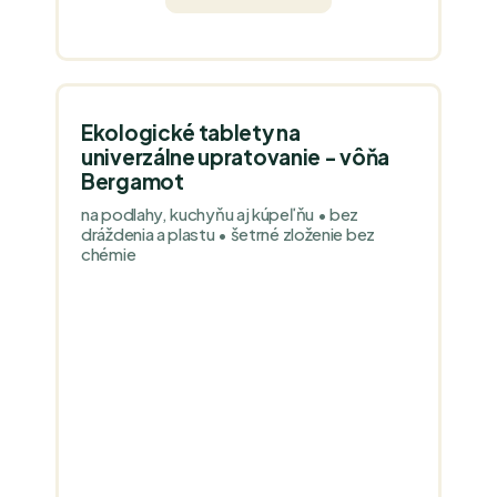
Ekologické tablety na
univerzálne upratovanie - vôňa
Bergamot
na podlahy, kuchyňu aj kúpeľňu • bez
dráždenia a plastu • šetrné zloženie bez
chémie