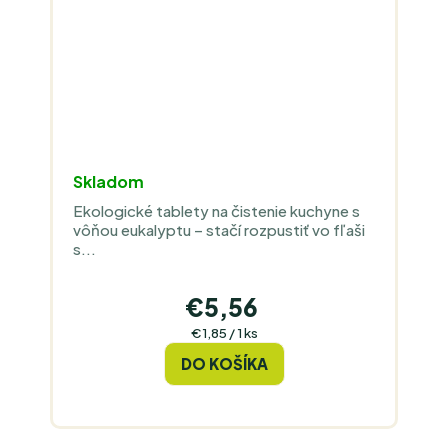
Skladom
Ekologické tablety na čistenie kuchyne s
vôňou eukalyptu – stačí rozpustiť vo fľaši
s...
€5,56
Jednotková
€1,85 / 1 ks
cena:
DO KOŠÍKA