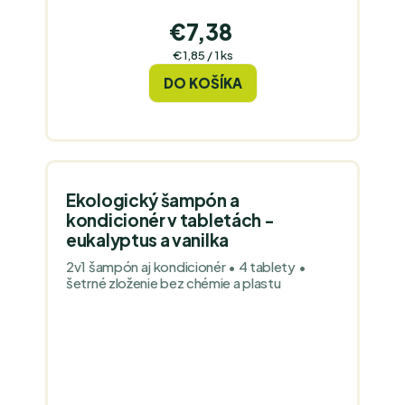
€7,38
Jednotková
€1,85 / 1 ks
cena:
DO KOŠÍKA
Ekologický šampón a
kondicionér v tabletách -
eukalyptus a vanilka
2v1 šampón aj kondicionér • 4 tablety •
šetrné zloženie bez chémie a plastu