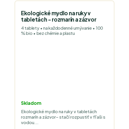
Ekologické mydlo na ruky v
tabletách - rozmarín a zázvor
4 tablety • na každodenné umývanie • 100
% bio • bez chémie a plastu
Skladom
Ekologické mydlo na ruky v tabletách
rozmarín a zázvor– stačí rozpustiť v fľaši s
vodou...