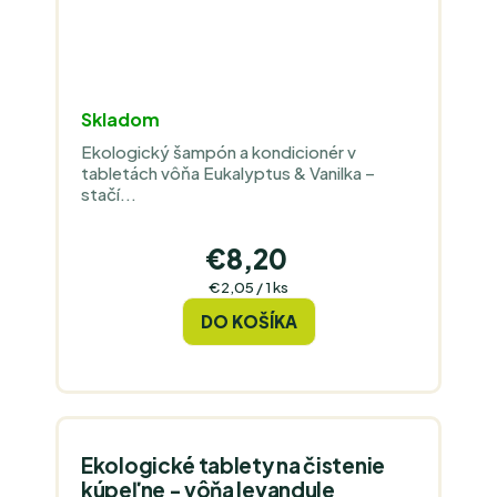
Skladom
Ekologický šampón a kondicionér v
tabletách vôňa Eukalyptus & Vanilka –
stačí...
€8,20
Jednotková
€2,05 / 1 ks
cena:
DO KOŠÍKA
Ekologické tablety na čistenie
kúpeľne - vôňa levandule