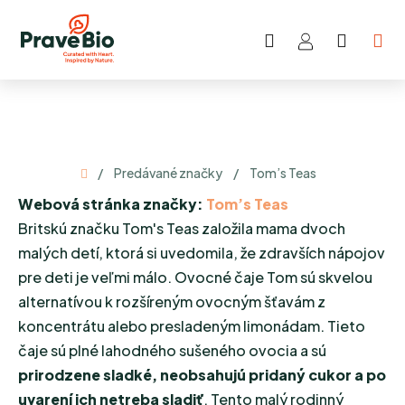
Prejsť
na
Hľadať
NÁKU
obsah
KOŠÍK
Domov
/
Predávané značky
/
Tom’s Teas
Webová stránka značky:
Tom’s Teas
Britskú značku Tom's Teas založila mama dvoch
malých detí, ktorá si uvedomila, že zdravších nápojov
pre deti je veľmi málo. Ovocné čaje Tom sú skvelou
alternatívou k rozšíreným ovocným šťavám z
koncentrátu alebo presladeným limonádam. Tieto
čaje sú plné lahodného sušeného ovocia a sú
prirodzene sladké, neobsahujú pridaný cukor a po
uvarení ich netreba sladiť
. Tento malý rodinný