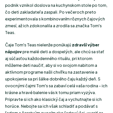
podnik vznikol doslova na kuchynskom stole po tom,
čo deti zakladateľa zaspali. Po večeroch preto
experimentovala s kombinovaním rôznych čajových
zmesí, až ich zdokonalila a zrodila sa značka Tom's
Teas.
Čaje Tom's Teas nielenže ponúkajú
zdravší výber
nápojov
pre malé deti a dospelých, ale chcú sa stať
aj súčasťou každodenného rituálu, pri ktorom
môžeme deti naučiť, aby si vo svojom nabitom a
aktívnom programe našli chvíľku na zastavenie a
upokojenie sa pri šálke dobrého čaju každý deň. S
ovocnými čajmi Tom's sa zabaví celá vaša rodina - ich
krásne a hravé balenie vás k tomu priam vyzýva.
Pripravte si ich ako klasický čaj a vychutnajte si ich
horúce. Nebojte sa ich však schladiť a podávať s
ľadom a čerstvým ovocím ako ľadový čaj, uvariť za