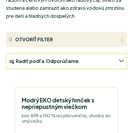
studena alebo zamraziť ako zdravú vodovú zmrzlinu
pre deti a hladných dospelých.
OTVORIŤ FILTER
R
Radiť podľa:
Odporúčame
A
D
V
E
Ý
N
P
I
Modrý EKO detský hrnček s
I
E
nepriepustným viečkom
S
P
bez BPA a 100 % recyklovateľný, vhodný do
P
umývačky
R
R
O