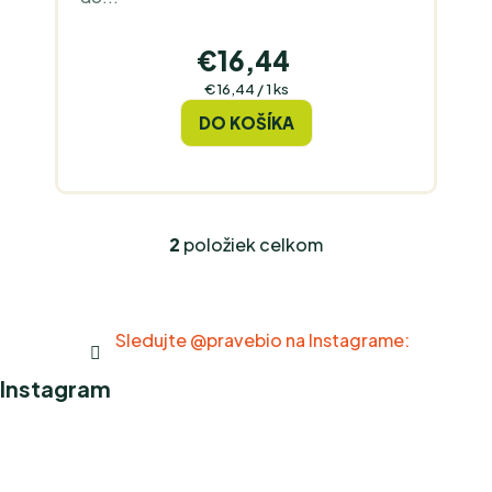
€16,44
Jednotková
€16,44 / 1 ks
cena:
DO KOŠÍKA
2
položiek celkom
O
v
l
á
Sledujte @pravebio na Instagrame:
d
a
Instagram
c
i
e
p