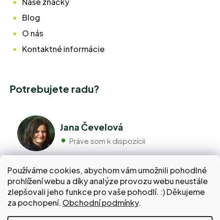
Naše značky
Blog
O nás
Kontaktné informácie
Potrebujete radu?
Jana Čevelová
Práve som k dispozícii
Používáme cookies, abychom vám umožnili pohodlné
+420 776 298 517
prohlížení webu a díky analýze provozu webu neustále
Volajte pondelok - piatok 9:00 až 17:00
zlepšovali jeho funkce pro vaše pohodlí. :) Děkujeme
info@pravebio.cz
za pochopení.
Obchodní podmínky
.
Napíšte nám kedykoľvek, snažíme sa vždy odpovedať do 24
hodín.