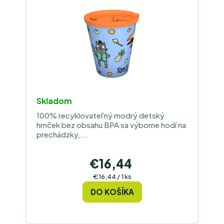
O
D
D
U
U
K
K
T
T
O
O
V
V
Skladom
100% recyklovateľný modrý detský
hrnček bez obsahu BPA sa výborne hodí na
prechádzky,...
€16,44
Jednotková
€16,44 / 1 ks
cena:
DO KOŠÍKA