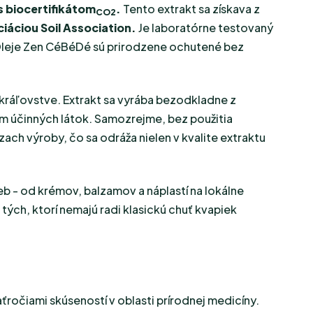
 biocertifikátom
.
Tento extrakt sa získava z
CO2
iáciou Soil Association.
Je laboratórne testovaný
 Oleje Zen CéBéDé sú prirodzene ochutené bez
kráľovstve. Extrakt sa vyrába bezodkladne z
m účinných látok. Samozrejme, bez použitia
ch výroby, čo sa odráža nielen v kvalite extraktu
 - od krémov, balzamov a náplastí na lokálne
 tých, ktorí nemajú radi klasickú chuť kvapiek
ťročiami skúseností v oblasti prírodnej medicíny.