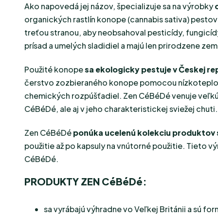
Ako napovedá jej názov, špecializuje sa na výrobky
organických rastlín konope (cannabis sativa) pesto
treťou stranou, aby neobsahoval pesticídy, fungic
prísad a umelých sladidiel a majú len prirodzene z
Použité konope
sa ekologicky pestuje v Českej re
čerstvo zozbieraného konope pomocou nízkoteplotn
chemických rozpúšťadiel. Zen CéBéDé venuje veľkú p
CéBéDé, ale aj v jeho charakteristickej sviežej chuti.
Zen CéBéDé
ponúka ucelenú kolekciu produktov
použitie až po kapsuly na vnútorné použitie. Tieto vý
CéBéDé.
PRODUKTY ZEN CéBéDé:
sa vyrábajú výhradne vo Veľkej Británii a sú f