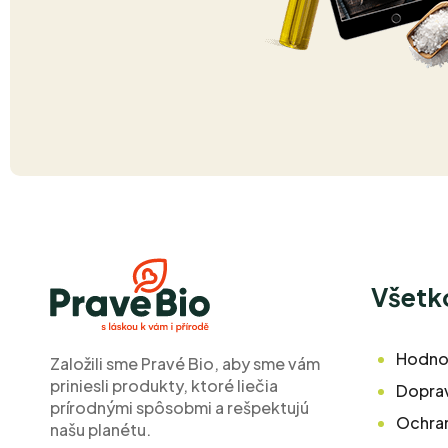
Z
Á
Všetk
P
Ä
Hodno
Založili sme Pravé Bio, aby sme vám
priniesli produkty, ktoré liečia
T
Doprav
prírodnými spôsobmi a rešpektujú
Ochra
I
našu planétu.