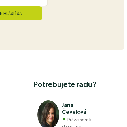
RIHLÁSIŤ SA
Potrebujete radu?
Jana
Čevelová
Práve som k
dispozícii