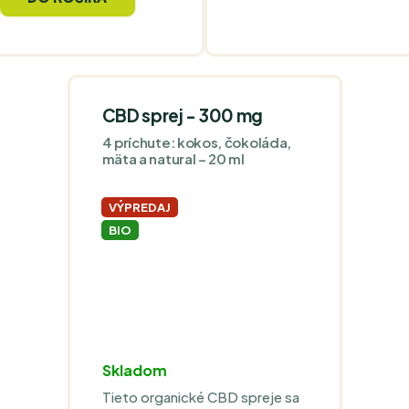
CBD sprej - 300 mg
4 príchute: kokos, čokoláda,
mäta a natural – 20 ml
VÝPREDAJ
BIO
Skladom
Tieto organické CBD spreje sa