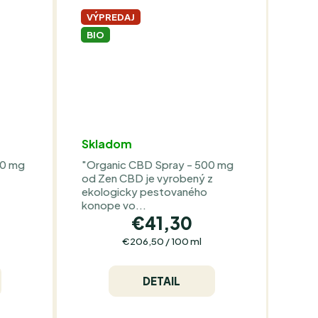
VÝPREDAJ
BIO
Skladom
00 mg
"Organic CBD Spray - 500 mg
od Zen CBD je vyrobený z
ekologicky pestovaného
konope vo...
€41,30
Jednotková
€206,50 / 100 ml
cena:
DETAIL