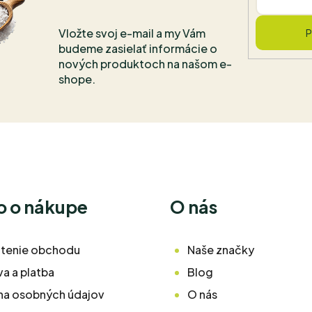
Vložte svoj e-mail a my Vám
P
budeme zasielať informácie o
nových produktoch na našom e-
shope.
o o nákupe
O nás
tenie obchodu
Naše značky
a a platba
Blog
na osobných údajov
O nás