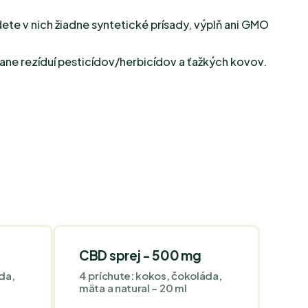
dete v nich žiadne syntetické prísady, výplň ani GMO
tane rezíduí pesticídov/herbicídov a ťažkých kovov.
g
CBD sprej - 500 mg
da,
4 príchute: kokos, čokoláda,
mäta a natural – 20 ml