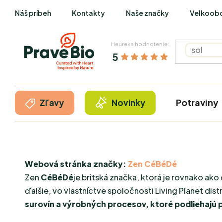
Prejsť
Náš príbeh
Kontakty
Naše značky
Velkoob
na
obsah
Heureka hodnotenie:
5
Potraviny
Zľavy
Novinky
Webová stránka značky:
Zen CéBéDé
Zen
CéBéDé
je britská značka, ktorá je rovnako ako 
ďalšie, vo vlastníctve spoločnosti Living Planet di
surovín a výrobných procesov, ktoré podliehajú