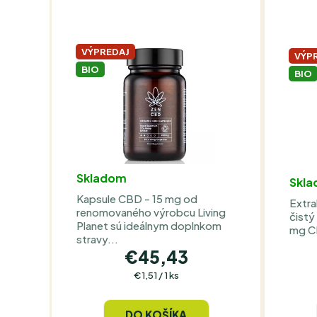
E
S
P
P
R
R
VÝPREDAJ
VÝP
BIO
BIO
O
O
D
D
U
U
K
K
Skladom
Skl
T
T
Kapsule CBD - 15 mg od
Extra
renomovaného výrobcu Living
O
O
čistý
Planet sú ideálnym doplnkom
mg CB
stravy...
V
V
€45,43
Jednotková
€1,51 / 1 ks
cena:
DO KOŠÍKA