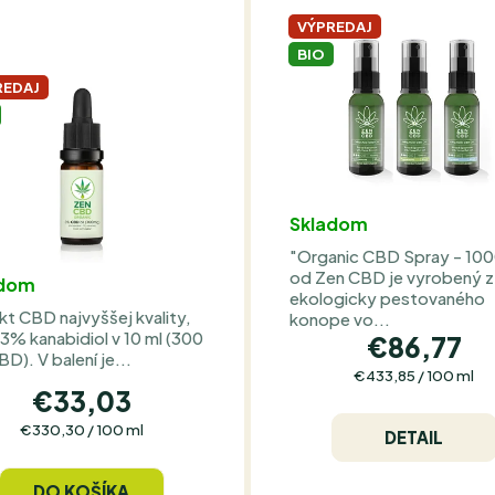
VÝPREDAJ
BIO
REDAJ
Skladom
"Organic CBD Spray - 10
od Zen CBD je vyrobený z
adom
ekologicky pestovaného
kt CBD najvyššej kvality,
konope vo...
 3% kanabidiol v 10 ml (300
€86,77
D). V balení je...
Jednotková
€433,85 / 100 ml
€33,03
cena:
Jednotková
€330,30 / 100 ml
DETAIL
cena:
DO KOŠÍKA