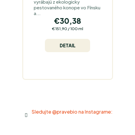
vyrábajú z ekologicky
pestovaného konope vo Fínsku
a...
€30,38
Jednotková
€151,90 / 100 ml
cena:
DETAIL
O
v
l
á
Sledujte @pravebio na Instagrame:
d
a
c