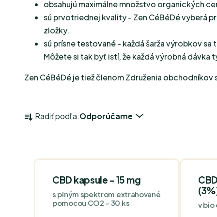
obsahujú maximálne množstvo organických certi
sú prvotriednej kvality - Zen CéBéDé vyberá pre
zložky.
sú prísne testované - každá šarža výrobkov sa 
Môžete si tak byť istí, že každá výrobná dávka 
Zen CéBéDé je tiež členom Združenia obchodníkov 
R
Radiť podľa:
Odporúčame
A
D
V
E
Ý
CBD kapsule - 15 mg
CBD
N
P
(3%
s plným spektrom extrahované
I
I
pomocou CO2 – 30 ks
v bio