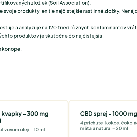
fikovaných zložiek (Soil Association).
 svoje produkty len tie najčistejšie rastlinné zložky. Nenáj
testuje a analyzuje na 120 tried rôznych kontaminantov vrá
týchto produktov je skutočne čo najčistejšia.
s konope.
 kvapky - 300 mg
CBD sprej - 1000 m
)
4 príchute: kokos, čokolá
mäta a natural – 20 ml
 olivovom oleji – 10 ml