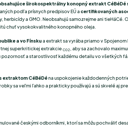
obsahujúce širokospektrálny konopný extrakt CéBéDé s
vaných podľa prísnych predpisov EÚ a
certifikovaných asoc
ídy, herbicídy a GMO. Neobsahujú samozrejme ani tieHáCé.
emitú chuť vysokokvalitného konopného oleja.
publike a vo Fínsku
a extrakt sa vyrába priamo v Spojenom 
ej superkritickej extrakcie
, aby sa zachovalo maximu
C02
ozornosť a starostlivosť každému detailu vo všetkých fáza
 s extraktom CéBéDé
na uspokojenie každodenných potrieb
robky sa veľmi ľahko a prakticky používajú a sú skvelé aj pre
ormulované českými odborníkmi, ktorí sa môžu pochváliť desa