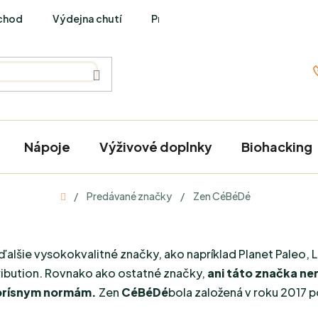
chod
Výdejna chutí
PraveBio Interviews
Nápoje
Výživové doplnky
Biohacking
Domov
/
Predávané značky
/
Zen CéBéDé
ďalšie vysokokvalitné značky, ako napríklad Planet Paleo, L
stribution. Rovnako ako ostatné značky,
ani táto značka ne
 prísnym normám.
Zen
CéBéDé
bola založená v roku 2017 p