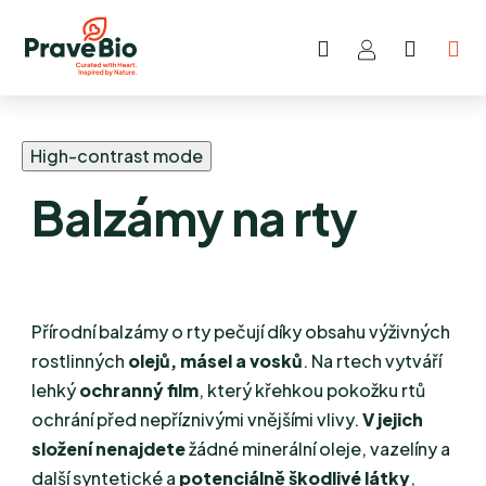
Hledat
NÁKUP
Přejít
KOŠÍK
na
obsah
High-contrast mode
Balzámy na rty
Přírodní balzámy o rty pečují díky obsahu výživných
rostlinných
olejů, másel a vosků
. Na rtech vytváří
lehký
ochranný film
, který křehkou pokožku rtů
ochrání před nepříznivými vnějšími vlivy.
V jejich
složení nenajdete
žádné minerální oleje, vazelíny a
další syntetické a
potenciálně škodlivé látky
,