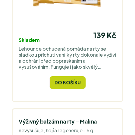
139 Kč
Skladem
Lehounce ochucená pomáda na rty se
sladkou příchutí vanilky rty dokonale vyživí
a ochrání před popraskáním a
vysušováním. Funguje i jako skvělý
podklad pod rtěnky. V papírovém,
kompletně rozložitelném zero waste
DO KOŠÍKU
obalu.
Výživný balzám na rty - Malina
nevysušuje, hojí a regeneruje - 6 g