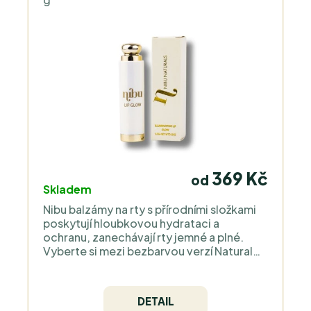
369 Kč
od
Skladem
Nibu balzámy na rty s přírodními složkami
poskytují hloubkovou hydrataci a
ochranu, zanechávají rty jemné a plné.
Vyberte si mezi bezbarvou verzí Natural
nebo jemně tónovanou variantou Tinted
pro přirozeně krásné rty.
DETAIL