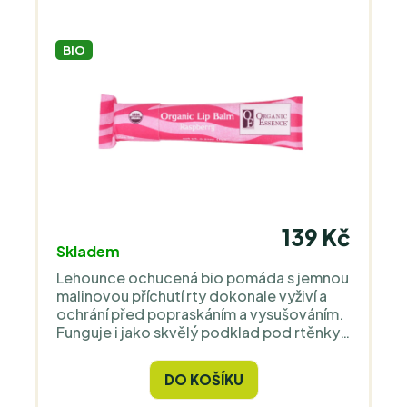
BIO
139 Kč
Skladem
Lehounce ochucená bio pomáda s jemnou
malinovou příchutí rty dokonale vyživí a
ochrání před popraskáním a vysušováním.
Funguje i jako skvělý podklad pod rtěnky.
V papírovém, kompletně rozložitelném
zero waste obalu.
DO KOŠÍKU