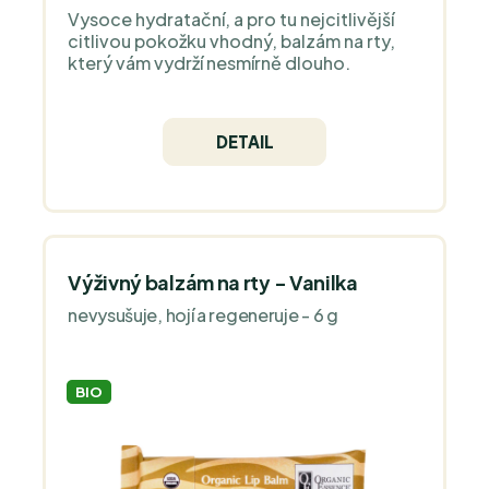
Vysoce hydratační, a pro tu nejcitlivější
citlivou pokožku vhodný, balzám na rty,
který vám vydrží nesmírně dlouho.
DETAIL
Výživný balzám na rty - Vanilka
nevysušuje, hojí a regeneruje - 6 g
BIO