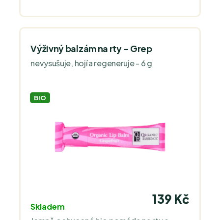
Výživný balzám na rty - Grep
nevysušuje, hojí a regeneruje - 6 g
BIO
139 Kč
Skladem