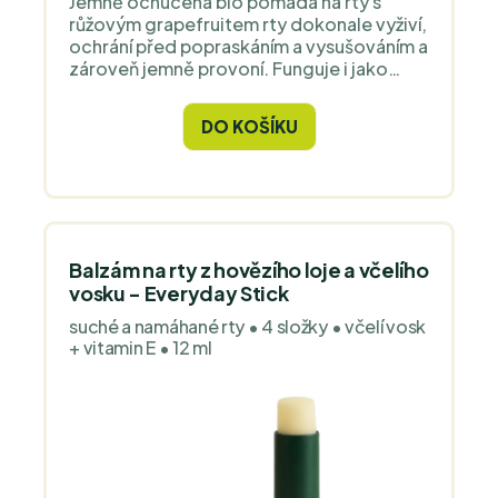
Jemně ochucená bio pomáda na rty s
růžovým grapefruitem rty dokonale vyživí,
ochrání před popraskáním a vysušováním a
zároveň jemně provoní. Funguje i jako
skvělý podklad pod rtěnky. V papírovém,
kompletně rozložitelném zero waste
DO KOŠÍKU
obalu.
Balzám na rty z hovězího loje a včelího
vosku - Everyday Stick
suché a namáhané rty • 4 složky • včelí vosk
+ vitamin E • 12 ml