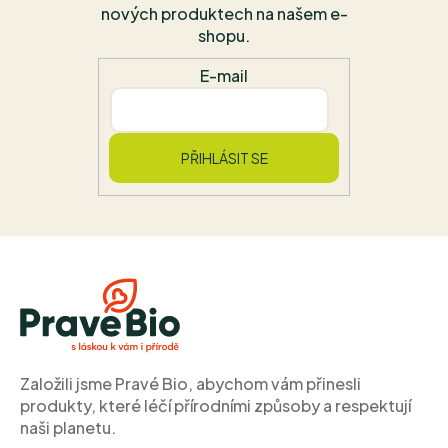
nových produktech na našem e-
shopu.
E-mail
PŘIHLÁSIT SE
Z
á
p
a
t
í
Založili jsme Pravé Bio, abychom vám přinesli
produkty, které léčí přírodními způsoby a respektují
naši planetu.