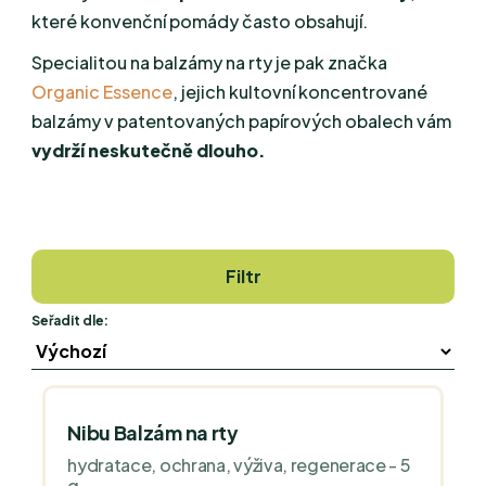
které konvenční pomády často obsahují.
Specialitou na balzámy na rty je pak značka
Organic Essence
, jejich kultovní koncentrované
balzámy v patentovaných papírových obalech vám
vydrží neskutečně dlouho.
Filtr
Seřadit dle:
Nibu Balzám na rty
hydratace, ochrana, výživa, regenerace - 5
g