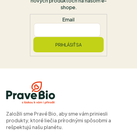
nových produktoch na našom e-
shope.
Email
PRIHLÁSIŤ SA
Z
á
p
ä
t
i
Založili sme Pravé Bio, aby sme vám priniesli
e
produkty, ktoré liečia prírodnými spôsobmi a
rešpektujú našu planétu.