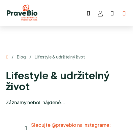
Prejsť
na
Hľadať
NÁKU
obsah
KOŠÍK
Domov
/
Blog
/
Lifestyle & udržitelný život
Lifestyle & udržitelný
život
Záznamy neboli nájdené...
Sledujte @pravebio na Instagrame: