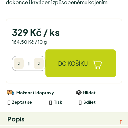
dokonce i krvácení způsobenému kojením.
329 Kč
/ ks
Měrná cena:
164,50 Kč / 10 g
DO KOŠÍKU
Možnosti dopravy
Hlídat
Zeptat se
Tisk
Sdílet
Popis