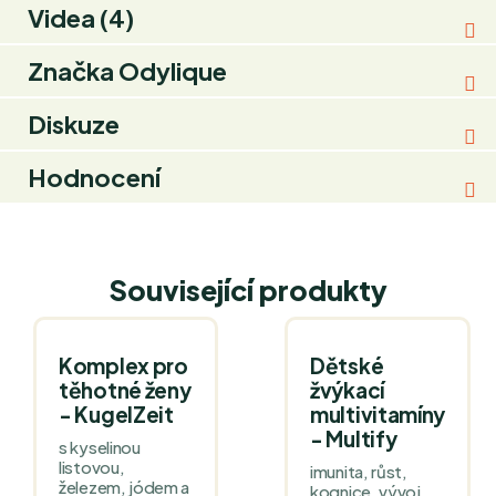
Videa (4)
Značka
Odylique
Diskuze
Hodnocení
Související produkty
Komplex pro
Dětské
těhotné ženy
žvýkací
- KugelZeit
multivitamíny
- Multify
s kyselinou
listovou,
imunita, růst,
železem, jódem a
kognice, vývoj