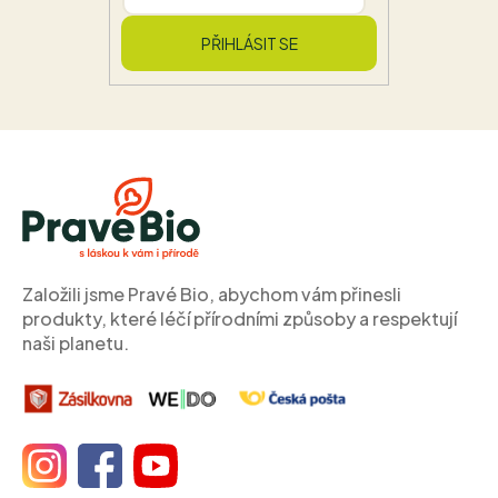
PŘIHLÁSIT SE
Z
á
p
a
t
í
Založili jsme Pravé Bio, abychom vám přinesli
produkty, které léčí přírodními způsoby a respektují
naši planetu.