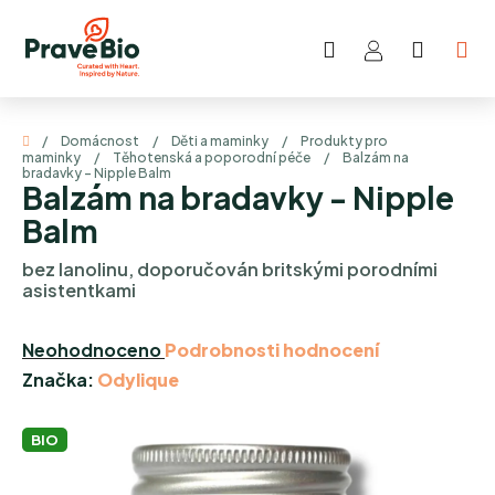
Přejít
na
Hledat
NÁKUP
obsah
KOŠÍK
Domů
/
Domácnost
/
Děti a maminky
/
Produkty pro
maminky
/
Těhotenská a poporodní péče
/
Balzám na
bradavky - Nipple Balm
Balzám na bradavky - Nipple
Balm
bez lanolinu, doporučován britskými porodními
asistentkami
Průměrné
Neohodnoceno
Podrobnosti hodnocení
hodnocení
Značka:
Odylique
produktu
je
BIO
0,0