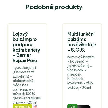
Podobné produkty
Lojový
Multifunkční
balzám pro
balzám s
podporu
hovězího loje
kožní bariéry
- S.O.S.
– Barrier
bezvodý balzám
Repair Pure
• hovězí lůj •
jojobový olej •
hypoalergenní
včelí vosk •
(Dermatest®
měsíček,
Excellent) •
heřmánek,
bioidentická
levandule • tělo i
péče bez
obličej • 30 ml
parfemace •
původ: 100%
grass-fed alpské
chovy • 120 ml
NOVINKA
BIO