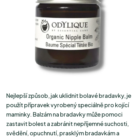
z
5
hvězdiček.
Nejlepší způsob, jak uklidnit bolavé bradavky, je
použít přípravek vyrobený speciálně pro kojící
maminky. Balzám na bradavky může pomoci
zastavit bolest a zabránit nepříjemné suchosti,
svědění, opuchnutí, prasklým bradavkám a