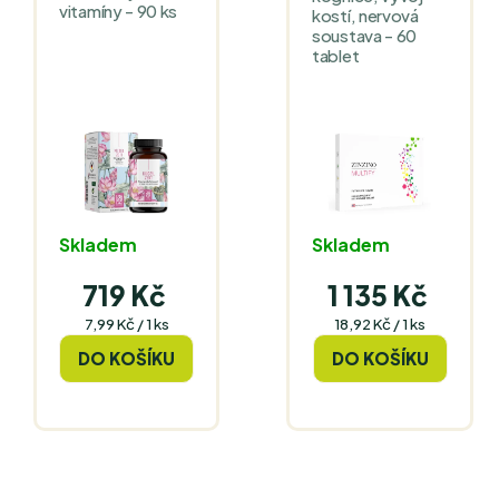
vitamíny - 90 ks
kostí, nervová
soustava - 60
tablet
Skladem
Skladem
719 Kč
1 135 Kč
Měrná
Měrná
7,99 Kč / 1 ks
18,92 Kč / 1 ks
cena:
cena:
DO KOŠÍKU
DO KOŠÍKU