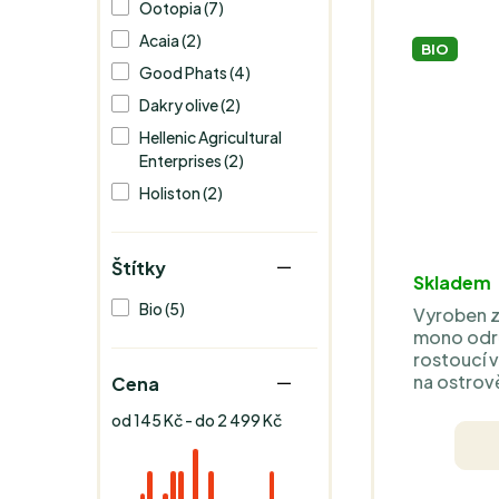
Ootopia (7)
Acaia (2)
BIO
Good Phats (4)
Dakry olive (2)
Hellenic Agricultural
Enterprises (2)
Holiston (2)
Štítky
Skladem
Bio (5)
Vyroben z
mono odrů
rostoucí 
na ostrov
Cena
sběr, abso
od 145 Kč - do 2 499 Kč
delikátní 
artyčoků, 
jablka vás
olivový ole