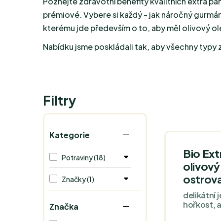
Poznejte zdravotní benefity kvalitních extra 
prémiové. Vybere si každý - jak náročný gurmán
kterému jde především o to, aby měl olivový olej 
Nabídku jsme poskládali tak, aby všechny typy z
Filtry
Kategorie
Bio Ex
Potraviny (18)
olivový
ostrov
Značky (1)
delikátní 
hořkost, 
Značka