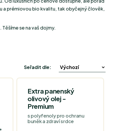
ců. Od luxusních po cenově dostupné, ale pořád
u a prémiovou bio kvalitu, tak obyčejný člověk,
h. Těšíme se na vaš dojmy.
Seřadit dle:
Extra panenský
olivový olej -
Premium
s polyfenoly pro ochranu
buněk a zdraví srdce
•