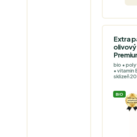
bylinek a
se projev
sladkostí.
Extra 
olivový 
Premiu
bio • poly
• vitamin 
sklizeň 2
BIO