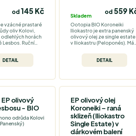
145 Kč
559 K
od
od
Skladem
e vzácné prastaré
Ootopia BIO Koroneiki
dy oliv Kolovi,
Iliokastro je extra panenský
v odlehlých horách
olivový olej ze single estate
ě Lesbos. Ruční
v Iliokastru (Peloponés). Má
lutní kvalita a
zelené tóny (zelené rajče,
jemná chuť s tóny
tráva, jablko) a vyváženou
DETAIL
DETAIL
mandlí, rukoly a
hořkost i štiplavost.
 ohromí.
 EP olivový
EP olivový olej
Lesbosu - BIO
Koroneiki – raná
sklizeň (Iliokastro
mono odrůda Kolovi
Single Estate) v
a Panenský)
dárkovém balení