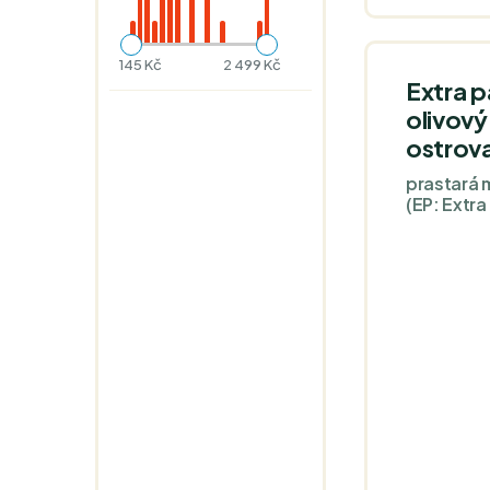
145 Kč
2 499 Kč
Extra 
olivový
ostrov
prastará 
(EP: Extr