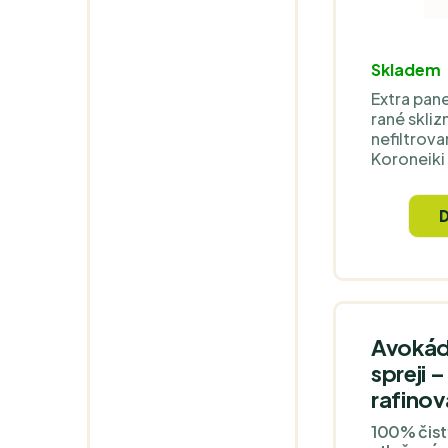
Skladem
Extra pane
rané skli
nefiltrova
Koroneiki
obsahuje
polyfenolů
analýzy. P
olivovém ol
ochraně k
oxidativn
Příznivého
dosáhne p
g olivové
Avokád
spreji –
rafino
100% čist