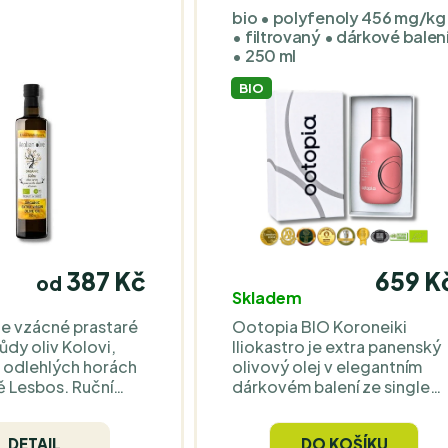
bio • polyfenoly 456 mg/kg
• filtrovaný • dárkové balen
• 250 ml
BIO
387 Kč
659 K
od
Skladem
e vzácné prastaré
Ootopia BIO Koroneiki
dy oliv Kolovi,
Iliokastro je extra panenský
v odlehlých horách
olivový olej v elegantním
ě Lesbos. Ruční
dárkovém balení ze single
lutní kvalita a
estate v Iliokastru
jemná chuť s vůní
(Peloponés). Má zelené tón
DETAIL
DO KOŠÍKU
osečené trávy,
(zelené rajče, tráva, jablko) 