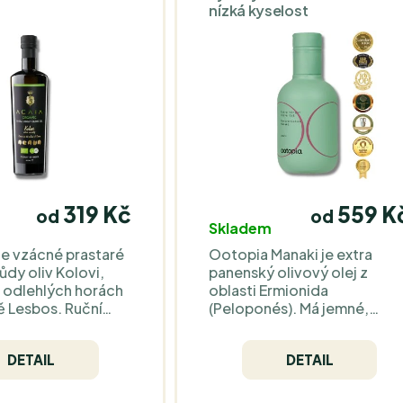
nízká kyselost
319 Kč
559 K
od
od
Skladem
e vzácné prastaré
Ootopia Manaki je extra
dy oliv Kolovi,
panenský olivový olej z
v odlehlých horách
oblasti Ermionida
ě Lesbos. Ruční
(Peloponés). Má jemné,
lutní kvalita a
zelené a ovocné tóny
jemná chuť s tóny
(červené ovoce, mandle,
DETAIL
DETAIL
mandlí, rukoly a
čerstvě posečená tráva) a
 ohromí. Tento
vyváženou hořkost i
j je v bio kvalitě.
štiplavost.