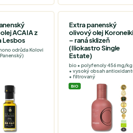
panenský
Extra panenský
 olej ACAIA z
olivový olej Koroneik
a Lesbos
– raná sklizeň
(Iliokastro Single
mono odrůda Kolovi
Estate)
a Panenský)
bio • polyfenoly 456 mg/kg
• vysoký obsah antioxidant
• filtrovaný
BIO