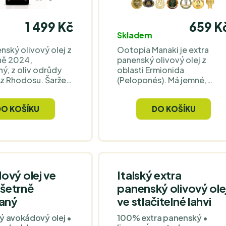
1 499 Kč
659 K
Skladem
nský olivový olej z
Ootopia Manaki je extra
zně 2024,
panenský olivový olej z
ný, z oliv odrůdy
oblasti Ermionida
 z Rhodosu. Šarže
(Peloponés). Má jemné,
 1 000 mg/kg
zelené a ovocné tóny
 dle laboratorní
(červené ovoce, mandle,
DO KOŠÍKU
DO KOŠÍKU
olyfenoly v
čerstvě posečená tráva) a
eji přispívají k
vyváženou hořkost i
revních lipidů před
štiplavost. Dodává se v
ím stresem.
elegantním dárkovém balení
 účinku se
ři denním příjmu 20
ho oleje.
ový olej ve
Italský extra
 šetrně
panenský olivový ole
vaný
ve stlačitelné lahvi
ý avokádový olej •
100% extra panenský •