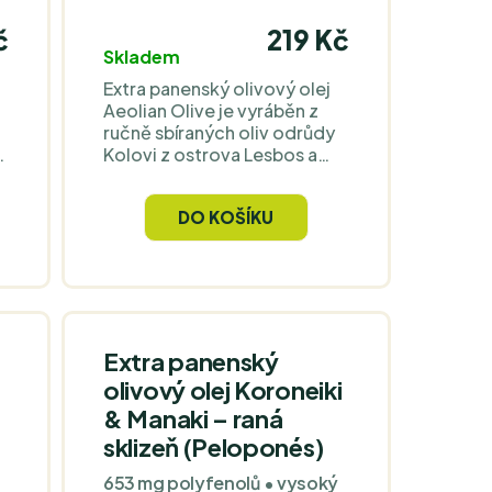
č
219 Kč
Skladem
Extra panenský olivový olej
Aeolian Olive je vyráběn z
ručně sbíraných oliv odrůdy
Kolovi z ostrova Lesbos a
lisován za studena pro
zachování bohaté chuti a
DO KOŠÍKU
antioxidantů. Má jemnou
ovocnou chuť s tóny bylinek
a tropického ovoce, nízkou
kyselost a je ideální pro
studenou i teplou kuchyni.
Extra panenský
olivový olej Koroneiki
& Manaki – raná
sklizeň (Peloponés)
653 mg polyfenolů • vysoký