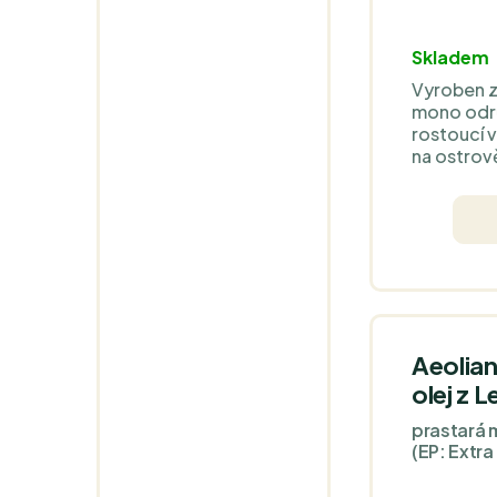
Skladem
Vyroben z
mono odrů
rostoucí 
na ostrov
sběr, abso
delikátní 
artyčoků, 
jablka vás
Aeolian
olej z 
prastará 
(EP: Extr