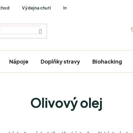
chod
Výdejna chutí
Interviews
Nápoje
Doplňky stravy
Biohacking
Olivový olej