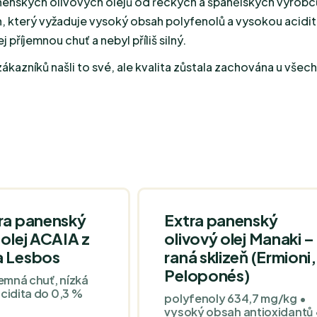
panenských olivových olejů od řeckých a španělských výrob
, který vyžaduje vysoký obsah polyfenolů a vysokou acidit
příjemnou chuť a nebyl příliš silný.
ákazníků našli to své, ale kvalita zůstala zachována u všec
tra panenský
Extra panenský
 olej ACAIA z
olivový olej Manaki –
a Lesbos
raná sklizeň (Ermioni,
Peloponés)
jemná chuť, nízká
acidita do 0,3 %
polyfenoly 634,7 mg/kg •
vysoký obsah antioxidantů 