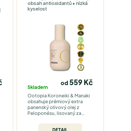
obsah antioxidantů • nízká
kyselost
í
č
559 Kč
od
Skladem
Ootopia Koroneiki & Manaki
obsahuje prémiový extra
panenský olivový olej z
Peloponésu, lisovaný za
studena z odrůd Koroneiki a
y
Manaki. Filtrovaný olej s
DETAIL
a
nízkou kyselostí a vysokým