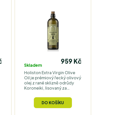
č
959 Kč
Skladem
Holiston Extra Virgin Olive
Oil je prémiový řecký olivový
olej z rané sklizně odrůdy
Koroneiki, lisovaný za
studena a nefiltrovaný pro
zachování maximální
DO KOŠÍKU
čerstvosti a chuti. Obsahuje
polyfenoly, vitamín E a
nenasycené tuky, které