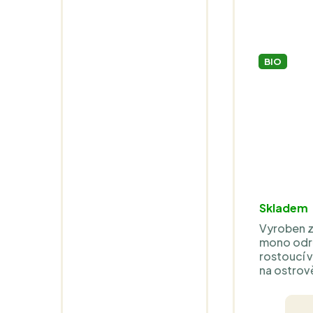
BIO
Skladem
Vyroben z
mono odrů
rostoucí 
na ostrov
sběr, abso
delikátní 
čerstvě p