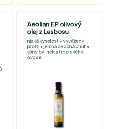
přispívají k ochraně buněk
před oxidativním stresem a
udržení normální hladiny
cholesterolu v krvi.
Aeolian EP olivový
i
olej z Lesbosu
nízká kyselost • vyvážený
profil • jemná ovocná chuť •
tóny bylinek a tropického
ovoce
ů