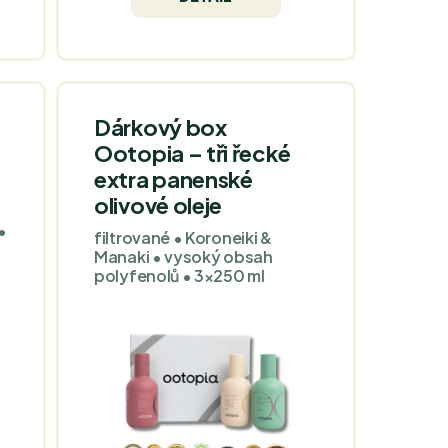
obsahem polyfenolů potěší
gurmány i milovníky zdravé
kuchyně.
Dárkový box
Ootopia – tři řecké
extra panenské
olivové oleje
•
filtrované • Koroneiki &
Manaki • vysoký obsah
polyfenolů • 3×250 ml