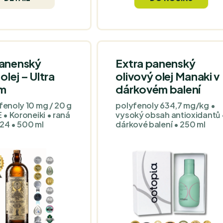
 tropického ovoce
vyváženou hořkost i
uje vyváženou
štiplavost.
panenský
Extra panenský
olej – Ultra
olivový olej Manaki v
m
dárkovém balení
fenoly 10 mg / 20 g
polyfenoly 634,7 mg/kg •
E • Koroneiki • raná
vysoký obsah antioxidantů 
024 • 500 ml
dárkové balení • 250 ml