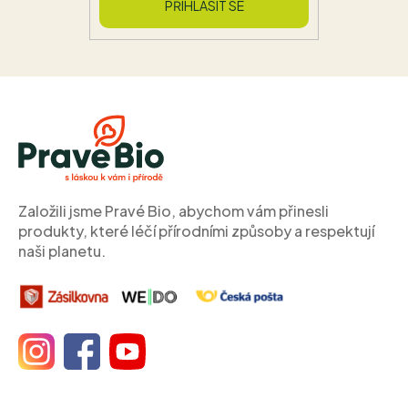
PŘIHLÁSIT SE
Z
á
p
a
t
í
Založili jsme Pravé Bio, abychom vám přinesli
produkty, které léčí přírodními způsoby a respektují
naši planetu.