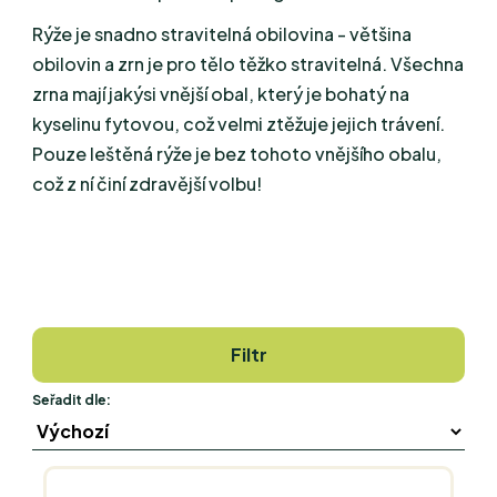
Rýže je snadno stravitelná obilovina - většina
obilovin a zrn je pro tělo těžko stravitelná. Všechna
zrna mají jakýsi vnější obal, který je bohatý na
kyselinu fytovou, což velmi ztěžuje jejich trávení.
Pouze leštěná rýže je bez tohoto vnějšího obalu,
což z ní činí zdravější volbu!
Filtr
Seřadit dle: