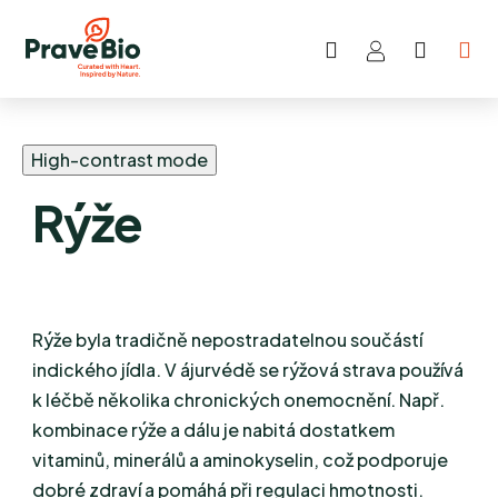
Hledat
NÁKUP
Přejít
KOŠÍK
na
obsah
High-contrast mode
Rýže
Rýže byla tradičně nepostradatelnou součástí
indického jídla. V ájurvédě se rýžová strava používá
k léčbě několika chronických onemocnění. Např.
kombinace rýže a dálu je nabitá dostatkem
vitaminů, minerálů a aminokyselin, což podporuje
dobré zdraví a pomáhá při regulaci hmotnosti.