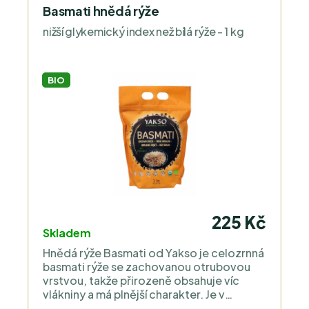
Basmati hnědá rýže
nižší glykemický index než bílá rýže - 1 kg
BIO
225 Kč
Skladem
Hnědá rýže Basmati od Yakso je celozrnná
basmati rýže se zachovanou otrubovou
vrstvou, takže přirozeně obsahuje víc
vlákniny a má plnější charakter. Je v
certifikované bio kvalitě – pěstovaná bez