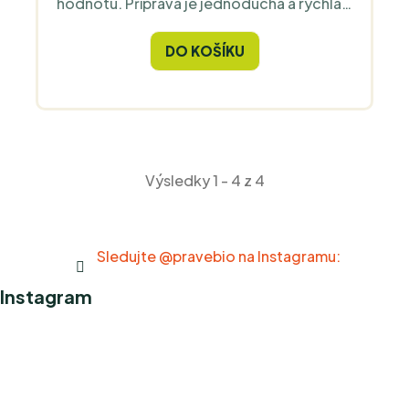
hodnotu. Příprava je jednoduchá a rychlá
– hotové za 30 minut, ideální pro
každodenní vaření.
DO KOŠÍKU
Výsledky 1 - 4 z 4
Sledujte @pravebio na Instagramu:
Instagram