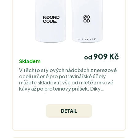
surovinami a klasickými recepturami.
Výsledkem je čistá, přirozená chuť a
transparentní složení; nezávislá bio
certifikace Skal Biocontrole je další
garancí důsledné kontroly.
909 Kč
od
Skladem
V těchto stylových nádobách z nerezové
oceli určené pro potravinářské účely
můžete skladovat vše od mleté zrnkové
kávy až po proteinový prášek. Díky
vzduchotěsné technologii odstraňuje
kyslík z nádoby a udržuje vaše produkty ve
vynikajícím stavu. Vybrat si můžete rovnou
DETAIL
zd dvou barevných variant.