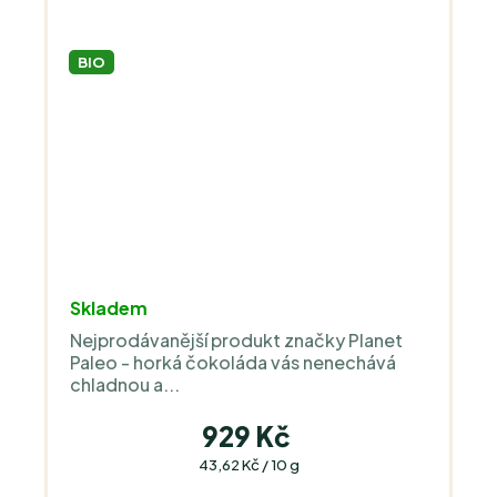
BIO
Průměrné
Skladem
hodnocení
Nejprodávanější produkt značky Planet
produktu
Paleo - horká čokoláda vás nenechává
je
chladnou a...
5,0
z
929 Kč
5
Měrná
43,62 Kč / 10 g
cena:
hvězdiček.