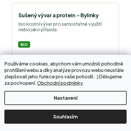
Sušený vývar a protein - Bylinky
bio kostní vývar pro samostatné využití
nebo jako přísada
BIO
Používáme cookies, abychom vám umožnili pohodlné
prohlížení webu a díky analýze provozu webu neustále
zlepšovali jeho funkce pro vaše pohodlí. :) Děkujeme
za pochopení.
Obchodní podmínky
.
Nakupte za 2 000 Kč a dopravu do Balíkovny zaplatíme
Nastavení
za vás!
Skladem
Posilněte svou obranyschopnost pomocí
nadčasové síle bylin a kostního vývaru,...
Souhlasím
939 Kč
od