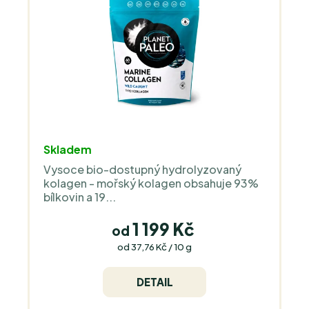
Průměrné
Skladem
hodnocení
Vysoce bio-dostupný hydrolyzovaný
produktu
kolagen - mořský kolagen obsahuje 93%
je
bílkovin a 19...
5,0
z
1 199 Kč
od
5
Měrná
od 37,76 Kč / 10 g
cena:
hvězdiček.
DETAIL