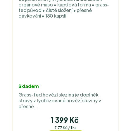
orgánové maso • kapslová forma • grass-
fed původ • čisté složení • přesné
dávkování • 180 kapslí
Průměrné
Skladem
hodnocení
Grass-fed hovězí slezina je doplněk
produktu
stravy z lyofilizované hovězí sleziny v
je
přesně...
5,0
z
1 399 Kč
5
Měrná
7,77 Kč / 1 ks