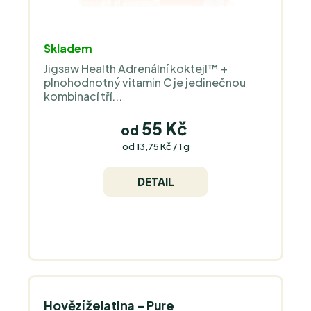
Průměrné
Skladem
hodnocení
Jigsaw Health Adrenální koktejl™ +
produktu
plnohodnotný vitamin C je jedinečnou
je
kombinací tří...
5,0
z
55 Kč
od
5
Měrná
od 13,75 Kč / 1 g
cena:
hvězdiček.
DETAIL
Hovězí želatina - Pure