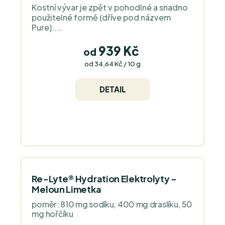
Kostní vývar je zpět v pohodlné a snadno
produktu
použitelné formě (dříve pod názvem
je
Pure)....
5,0
z
939 Kč
od
5
Měrná
od 34,64 Kč / 10 g
cena:
hvězdiček.
DETAIL
Re-Lyte® Hydration Elektrolyty -
Meloun Limetka
poměr: 810 mg sodíku, 400 mg draslíku, 50
mg hořčíku