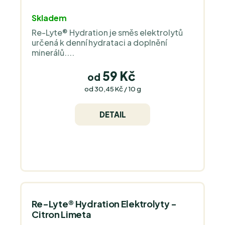
Průměrné
Skladem
hodnocení
Re-Lyte® Hydration je směs elektrolytů
produktu
určená k denní hydrataci a doplnění
je
minerálů....
5,0
z
59 Kč
od
5
Měrná
od 30,45 Kč / 10 g
cena:
hvězdiček.
DETAIL
Re-Lyte® Hydration Elektrolyty -
Citron Limeta