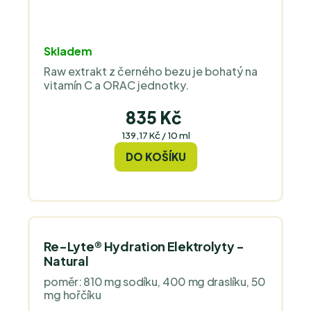
Průměrné
Skladem
hodnocení
Raw extrakt z černého bezu je bohatý na
produktu
vitamín C a ORAC jednotky.
je
5,0
835 Kč
z
Měrná
139,17 Kč / 10 ml
5
cena:
DO KOŠÍKU
hvězdiček.
Re-Lyte® Hydration Elektrolyty -
Natural
poměr: 810 mg sodíku, 400 mg draslíku, 50
mg hořčíku