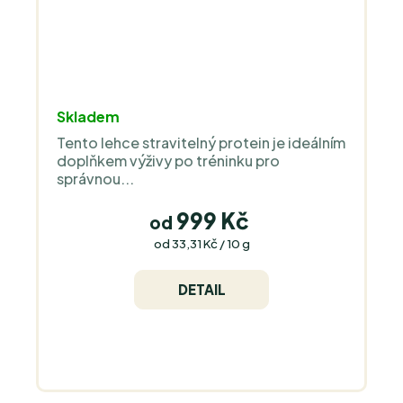
Skladem
Tento lehce stravitelný protein je ideálním
doplňkem výživy po tréninku pro
správnou...
999 Kč
od
Měrná
od 33,31 Kč / 10 g
cena:
DETAIL