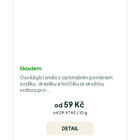
Skladem
Osvěžující směs s optimálním poměrem
sodíku, draslíku a hořčíku je skvělou
volbou pro...
59 Kč
od
Měrná
od 29,97 Kč / 10 g
cena:
DETAIL