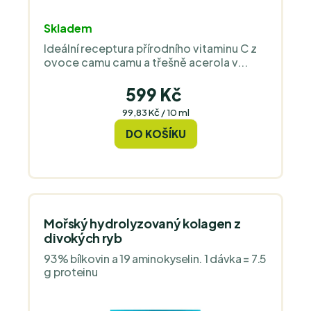
Průměrné
Skladem
hodnocení
Ideální receptura přírodního vitaminu C z
produktu
ovoce camu camu a třešně acerola v...
je
5,0
599 Kč
z
Měrná
99,83 Kč / 10 ml
5
cena:
DO KOŠÍKU
hvězdiček.
Mořský hydrolyzovaný kolagen z
divokých ryb
93% bílkovin a 19 aminokyselin. 1 dávka = 7.5
g proteinu