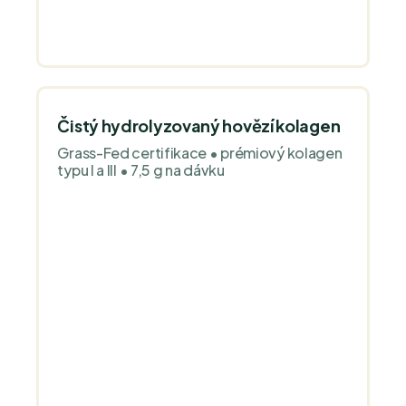
Čistý hydrolyzovaný hovězí kolagen
Grass-Fed certifikace • prémiový kolagen
typu I a III • 7,5 g na dávku
Průměrné