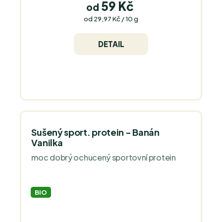
59 Kč
od
Měrná
od 29,97 Kč / 10 g
cena:
DETAIL
Sušený sport. protein - Banán
Vanilka
moc dobrý ochucený sportovní protein
BIO