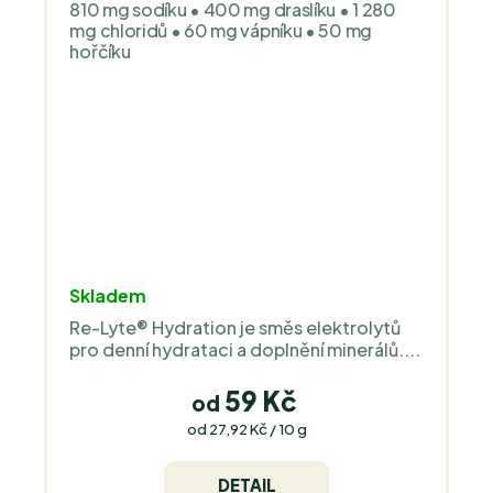
810 mg sodíku • 400 mg draslíku • 1 280
mg chloridů • 60 mg vápníku • 50 mg
hořčíku
Skladem
Re-Lyte® Hydration je směs elektrolytů
pro denní hydrataci a doplnění minerálů....
59 Kč
od
Měrná
od 27,92 Kč / 10 g
cena:
DETAIL