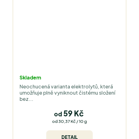
Průměrné
Skladem
hodnocení
Neochucená varianta elektrolytů, která
produktu
umožňuje plně vyniknout čistému složení
je
bez...
4,7
z
59 Kč
od
5
Měrná
od 30,37 Kč / 10 g
cena:
hvězdiček.
DETAIL