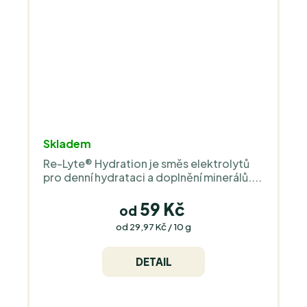
Skladem
Re-Lyte® Hydration je směs elektrolytů
pro denní hydrataci a doplnění minerálů....
59 Kč
od
Měrná
od 29,97 Kč / 10 g
cena:
DETAIL