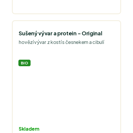
Sušený vývar a protein - Original
hovězí vývar z kostí s česnekem a cibulí
BIO
Průměrné
Skladem
hodnocení