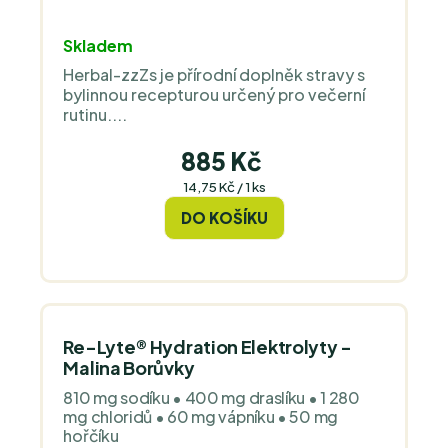
Průměrné
Skladem
hodnocení
Herbal-zzZs je přírodní doplněk stravy s
produktu
bylinnou recepturou určený pro večerní
je
rutinu....
4,0
z
885 Kč
5
Měrná
14,75 Kč / 1 ks
cena:
hvězdiček.
DO KOŠÍKU
Re-Lyte® Hydration Elektrolyty -
Malina Borůvky
810 mg sodíku • 400 mg draslíku • 1 280
mg chloridů • 60 mg vápníku • 50 mg
hořčíku