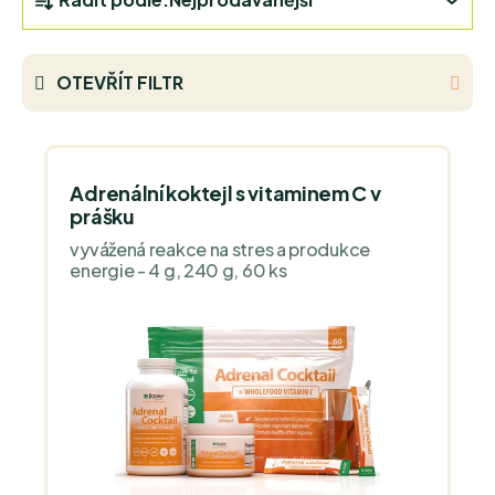
a
z
e
OTEVŘÍT FILTR
n
í
V
p
ý
r
Adrenální koktejl s vitaminem C v
p
o
prášku
i
d
vyvážená reakce na stres a produkce
s
u
energie - 4 g, 240 g, 60 ks
p
k
r
t
o
ů
d
u
k
t
ů