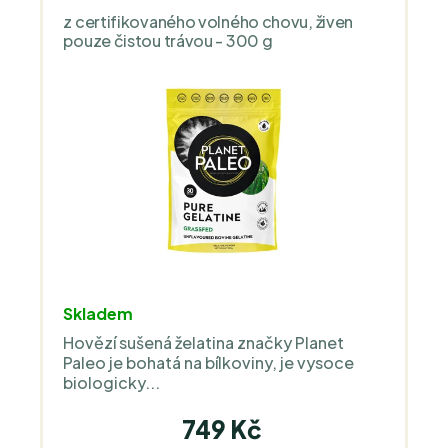
z certifikovaného volného chovu, živen
pouze čistou trávou - 300 g
Průměrné
Skladem
hodnocení
Hovězí sušená želatina značky Planet
produktu
Paleo je bohatá na bílkoviny, je vysoce
je
biologicky...
5,0
z
749 Kč