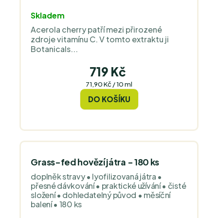
Skladem
Acerola cherry patří mezi přirozené
zdroje vitamínu C. V tomto extraktu ji
Botanicals...
719 Kč
Měrná
71,90 Kč / 10 ml
cena:
DO KOŠÍKU
Grass-fed hovězí játra - 180 ks
doplněk stravy • lyofilizovaná játra •
přesné dávkování • praktické užívání • čisté
složení • dohledatelný původ • měsíční
balení • 180 ks