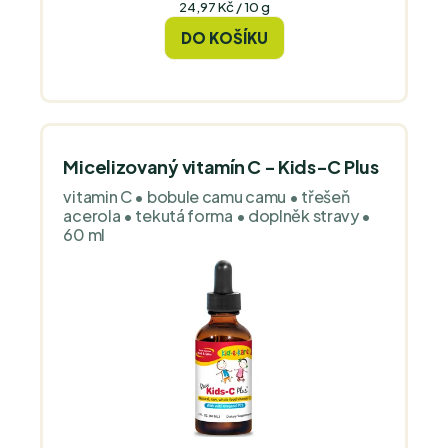
5
Měrná
24,97 Kč / 10 g
cena:
hvězdiček.
DO KOŠÍKU
Micelizovaný vitamín C - Kids-C Plus
vitamin C • bobule camu camu • třešeň
acerola • tekutá forma • doplněk stravy •
60 ml