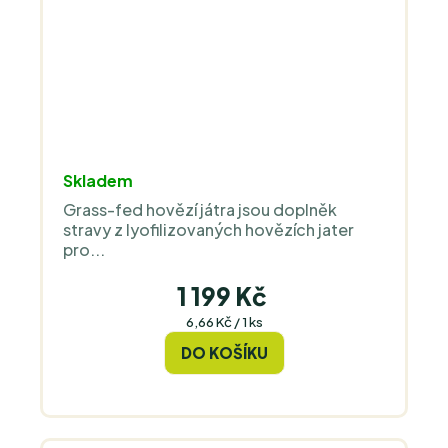
Skladem
Grass-fed hovězí játra jsou doplněk
stravy z lyofilizovaných hovězích jater
pro...
1 199 Kč
Měrná
6,66 Kč / 1 ks
cena:
DO KOŠÍKU