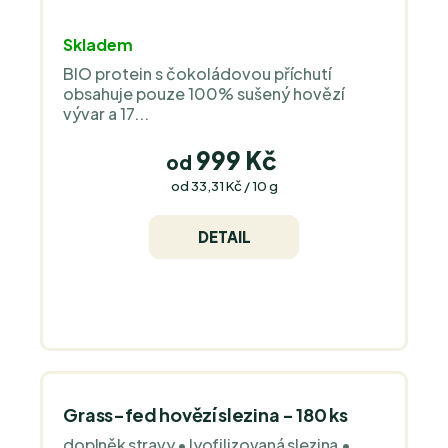
Průměrné
Skladem
hodnocení
BIO protein s čokoládovou příchutí
produktu
obsahuje pouze 100% sušený hovězí
je
vývar a 17...
5,0
z
999 Kč
od
5
Měrná
od 33,31 Kč / 10 g
cena:
hvězdiček.
DETAIL
Grass-fed hovězí slezina - 180 ks
doplněk stravy • lyofilizovaná slezina •