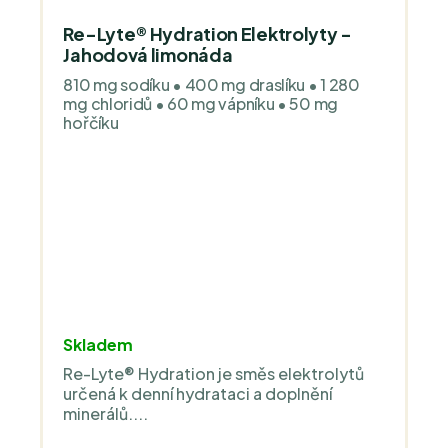
Re-Lyte® Hydration Elektrolyty -
Jahodová limonáda
810 mg sodíku • 400 mg draslíku • 1 280
mg chloridů • 60 mg vápníku • 50 mg
hořčíku
Skladem
Re-Lyte® Hydration je směs elektrolytů
určená k denní hydrataci a doplnění
minerálů....