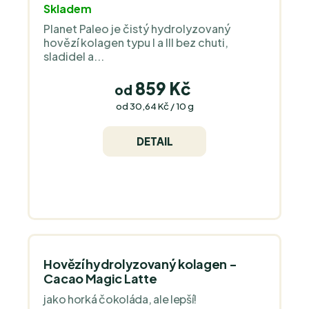
Skladem
hodnocení
Planet Paleo je čistý hydrolyzovaný
produktu
hovězí kolagen typu I a III bez chuti,
je
sladidel a...
5,0
z
859 Kč
od
5
Měrná
od 30,64 Kč / 10 g
cena:
hvězdiček.
DETAIL
Hovězí hydrolyzovaný kolagen -
Cacao Magic Latte
jako horká čokoláda, ale lepší!