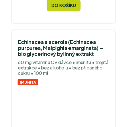
cena:
hvězdiček.
DO KOŠÍKU
Echinacea a acerola (Echinacea
purpurea, Malpighia emarginata) –
bio glycerinový bylinný extrakt
60 mg vitamínu C v dávce • imunita • trojitá
extrakce • bez alkoholu • bez přidaného
cukru • 100 ml
IMUNITA