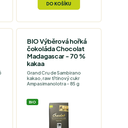
DO KOŠÍKU
dokonale vyváženou a
o
komplexní chutí. Skvělá jako
dárek nebo když se chcete
sami trochu rozmazlit.
BIO Výběrová hořká
čokoláda Chocolat
í
,
Madagascar - 70 %
kakaa
ě
Grand Cru de Sambirano
m
kakao, raw třtinový cukr
á
Ampasimanolotra - 85 g
i
BIO