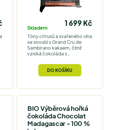
č
1 699 Kč
Skladem
a
Tóny citrusů a svařeného vína
se snoubí s Grand Cru de
Sambirano kakaem, čímž
vzniká čokoláda s
h
mahagonovou barvou,
sametovou texturou a
DO KOŠÍKU
dlouhým finišem. Je bez
mléka, doslazená raw
a
třtinovým cukrem a pochází
přímo od pěstitele z
Madagaskaru.
BIO Výběrová hořká
čokoláda Chocolat
Madagascar - 100 %