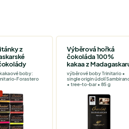
itánky z
Výběrová hořká
skarské
čokoláda 100%
čokolády
kakaa z Madagaskar
 kakaové boby:
výběrové boby Trinitario •
initario-Forastero
single origin údolí Sambiran
• tree-to-bar • 85 g
J