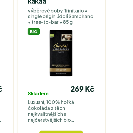
kakaa
výběrové boby Trinitario •
single origin údolí Sambirano
• tree-to-bar • 85 g
BIO
s
č
269 Kč
Skladem
Luxusní, 100% hořká
čokoláda z těch
nejkvalitnějších a
í
nejčerstvějších bio
kakaových bobů přímo z
Madagaskaru vyniká