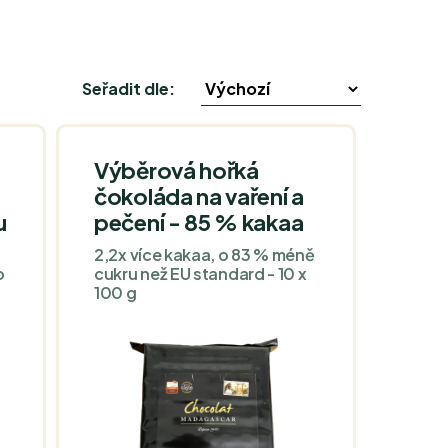
Seřadit dle:
Výběrová hořká
čokoláda na vaření a
u
pečení - 85 % kakaa
2,2x více kakaa, o 83 % méně
o
cukru než EU standard - 10 x
100 g