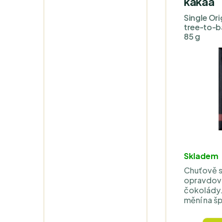
kakaa
Single Or
tree-to-b
85 g
Skladem
Chuťově s
opravdové
čokolády.
mění na šp
v hrdle na
zároveň v 