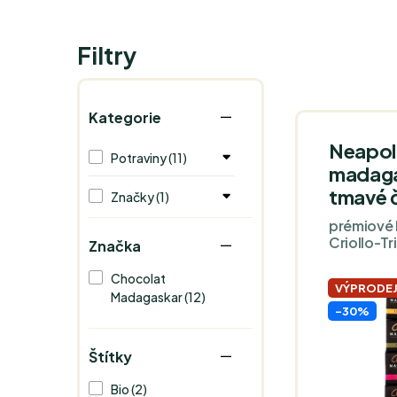
Filtry
Kategorie
Neapol
Potraviny (11)
madaga
tmavé 
Značky (1)
prémiové
Criollo-Tr
Značka
Chocolat
VÝPRODE
Madagaskar (12)
-30%
Štítky
Bio (2)