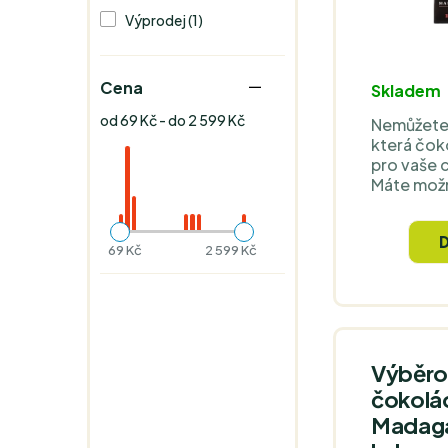
Výprodej (1)
Cena
Skladem
od 69 Kč - do 2 599 Kč
Nemůžete
která čoko
pro vaše 
Máte možno
vyzkoušet
tmavé, v
čokolády 
69 Kč
2 599 Kč
Výběro
čokolá
Madaga