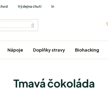
chod
Výdejna chutí
Interviews
Nápoje
Doplňky stravy
Biohacking
Tmavá čokoláda