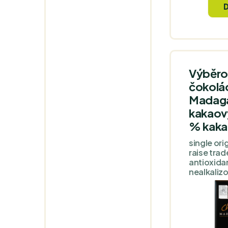
dokonalo
citrusovýc
Výběro
čokolá
Madaga
kakaov
% kaka
single ori
raise trad
antioxida
nealkaliz