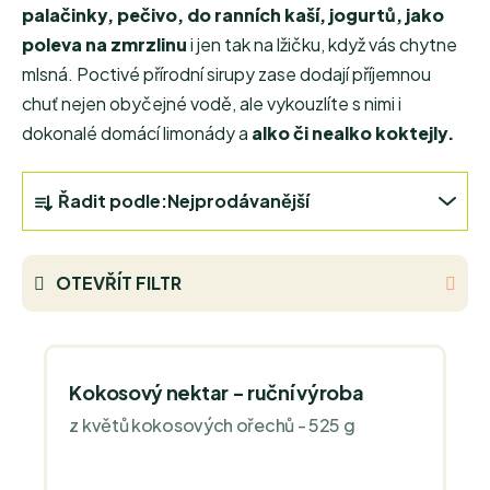
palačinky, pečivo, do ranních kaší, jogurtů, jako
poleva na zmrzlinu
i jen tak na lžičku, když vás chytne
mlsná. Poctivé přírodní sirupy zase dodají příjemnou
chuť nejen obyčejné vodě, ale vykouzlíte s nimi i
dokonalé domácí limonády a
alko či nealko koktejly.
Ř
Řadit podle:
Nejprodávanější
a
z
e
OTEVŘÍT FILTR
n
í
V
p
ý
r
Kokosový nektar - ruční výroba
p
o
z květů kokosových ořechů - 525 g
i
d
s
u
p