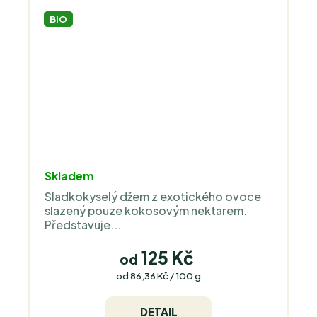
BIO
Průměrné
Skladem
hodnocení
Sladkokyselý džem z exotického ovoce
produktu
slazený pouze kokosovým nektarem.
je
Představuje...
1,0
z
125 Kč
od
5
Měrná
od 86,36 Kč / 100 g
cena:
hvězdiček.
DETAIL