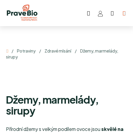
Hledat
NÁKUP
Přejít
KOŠÍK
na
obsah
Domů
/
Potraviny
/
Zdravé mlsání
/
Džemy, marmelády,
sirupy
Džemy, marmelády,
sirupy
Přírodní džemy s velkým podílem ovoce jsou
skvělé na