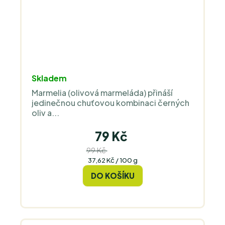
Skladem
Marmelia (olivová marmeláda) přináší
jedinečnou chuťovou kombinaci černých
oliv a...
79 Kč
99 Kč
(–20 %)
Měrná
37,62 Kč / 100 g
cena:
DO KOŠÍKU