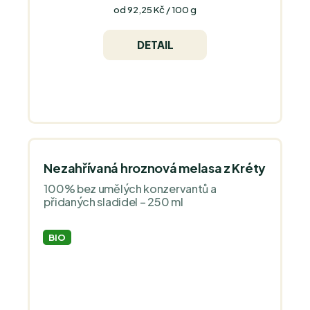
Měrná
od 92,25 Kč / 100 g
cena:
DETAIL
Nezahřívaná hroznová melasa z Kréty
100% bez umělých konzervantů a
přidaných sladidel – 250 ml
BIO