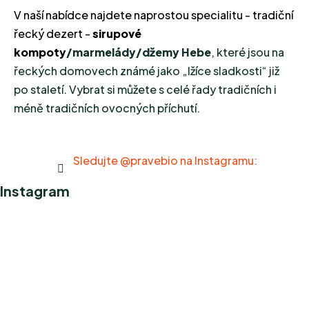
d
V naší nabídce najdete naprostou specialitu - tradiční
a
řecký dezert -
sirupové
c
kompoty
/marmelády/džemy Hebe
,
které jsou na
í
řeckých domovech známé jako „lžíce sladkosti“ již
p
r
po staletí. Vybrat si můžete s celé řady tradičních i
v
méně tradičních ovocných příchutí.
k
y
v
Sledujte @pravebio na Instagramu:
ý
p
Instagram
i
s
u