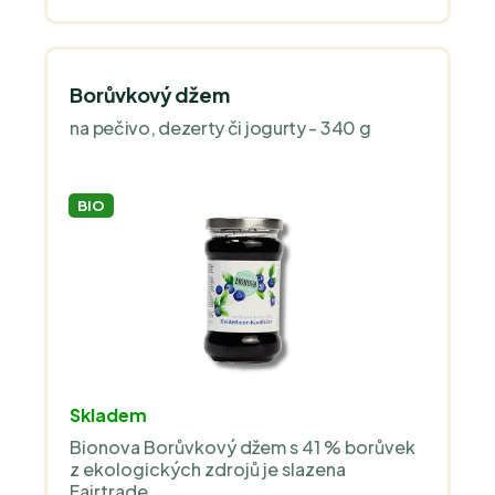
Borůvkový džem
na pečivo, dezerty či jogurty - 340 g
BIO
Skladem
Bionova Borůvkový džem s 41 % borůvek
z ekologických zdrojů je slazena
Fairtrade...