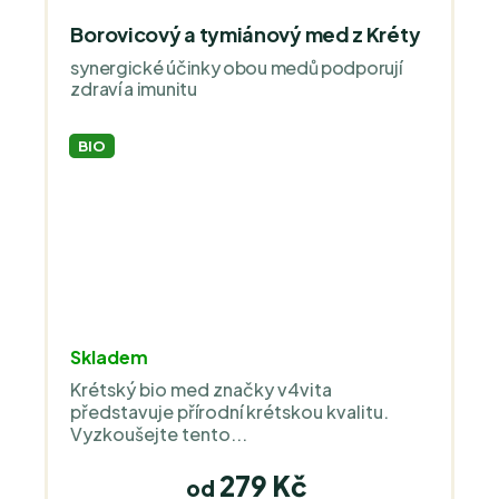
Borovicový a tymiánový med z Kréty
synergické účinky obou medů podporují
zdraví a imunitu
BIO
Skladem
Krétský bio med značky v4vita
představuje přírodní krétskou kvalitu.
Vyzkoušejte tento...
279 Kč
od