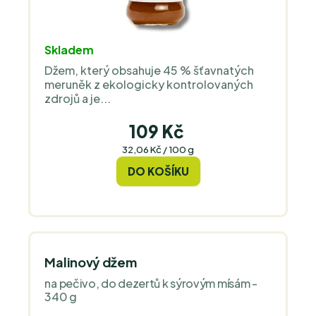
Skladem
Džem, který obsahuje 45 % šťavnatých
meruněk z ekologicky kontrolovaných
zdrojů a je...
109 Kč
Měrná
32,06 Kč / 100 g
cena:
DO KOŠÍKU
Malinový džem
na pečivo, do dezertů k sýrovým mísám -
340 g