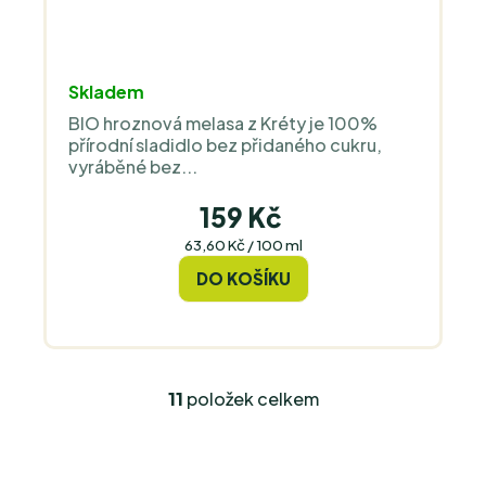
Skladem
BIO hroznová melasa z Kréty je 100%
přírodní sladidlo bez přidaného cukru,
vyráběné bez...
159 Kč
Měrná
63,60 Kč / 100 ml
cena:
DO KOŠÍKU
11
položek celkem
O
v
l
á