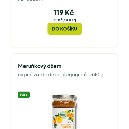
119 Kč
Měrná
35 Kč / 100 g
cena:
DO KOŠÍKU
Meruňkový džem
na pečivo, do dezertů či jogurtů - 340 g
BIO