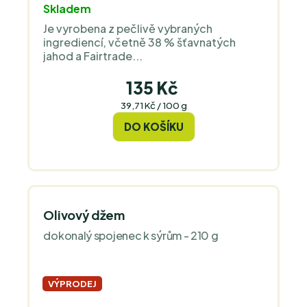
Skladem
Je vyrobena z pečlivě vybraných
ingrediencí, včetně 38 % šťavnatých
jahod a Fairtrade...
135 Kč
Měrná
39,71 Kč / 100 g
cena:
DO KOŠÍKU
Olivový džem
dokonalý spojenec k sýrům - 210 g
VÝPRODEJ