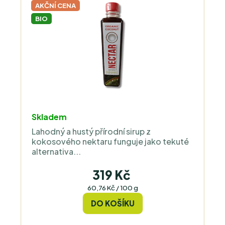
k
AKČNÍ CENA
r
t
BIO
o
ů
d
u
k
t
ů
Průměrné
Skladem
hodnocení
Lahodný a hustý přírodní sirup z
produktu
kokosového nektaru funguje jako tekuté
je
alternativa...
5,0
z
319 Kč
5
Měrná
60,76 Kč / 100 g
cena:
hvězdiček.
DO KOŠÍKU