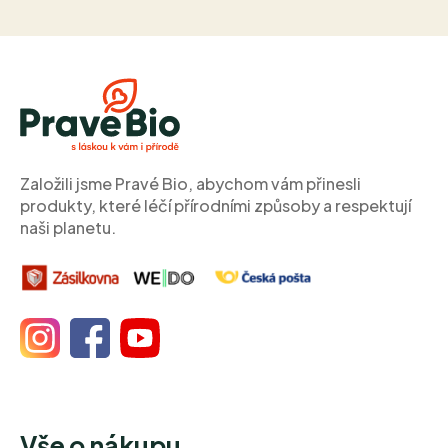
Z
á
p
a
t
í
Založili jsme Pravé Bio, abychom vám přinesli
produkty, které léčí přírodními způsoby a respektují
naši planetu.
Vše o nákupu