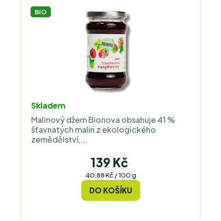
BIO
Skladem
Malinový džem Bionova obsahuje 41 %
šťavnatých malin z ekologického
zemědělství,...
139 Kč
Měrná
40,88 Kč / 100 g
cena:
DO KOŠÍKU