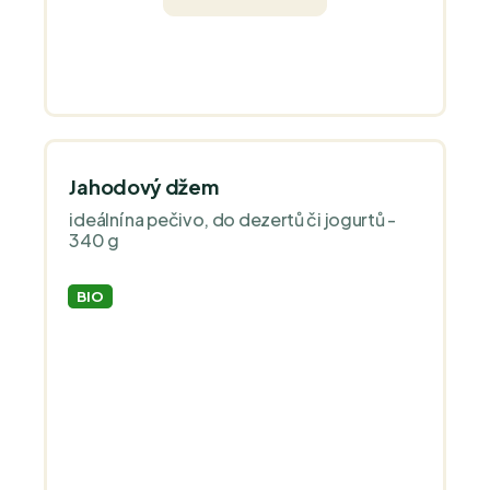
Jahodový džem
ideální na pečivo, do dezertů či jogurtů -
340 g
BIO