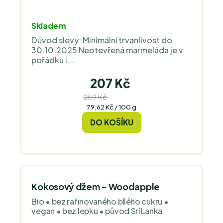
Skladem
Důvod slevy: Minimální trvanlivost do
30.10.2025 Neotevřená marmeláda je v
pořádku i...
207 Kč
259 Kč
(–20 %)
Měrná
79,62 Kč / 100 g
cena:
DO KOŠÍKU
Kokosový džem - Woodapple
Bio • bez rafinovaného bílého cukru •
vegan • bez lepku • původ Srí Lanka