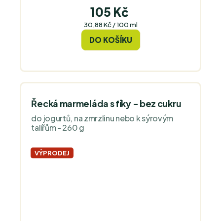
105 Kč
Měrná
30,88 Kč / 100 ml
cena:
DO KOŠÍKU
Řecká marmeláda s fíky - bez cukru
do jogurtů, na zmrzlinu nebo k sýrovým
talířům - 260 g
VÝPRODEJ