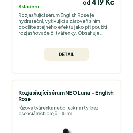
419 Kč
od
Skladem
Rozjasňující sérum English Rose je
hydratační, vyživující a zároveň s ním
docílíte stejného efektu jako při použití
rozjasňovače či tvářenky. Obsahuje
pouze přírodní složky a vysoce kvalitní
islandský astaxanthin jako antioxidant.
DETAIL
Rozjasňující sérum NEO Luna - English
Rose
růžová tvářenka nebo lesk na rty, bez
esenciálních olejů - 15 ml