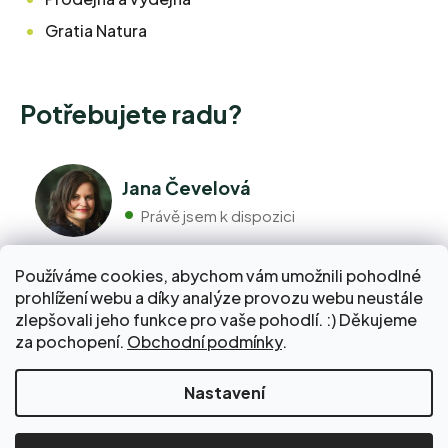
Gratia Natura
Potřebujete radu?
Jana Čevelová
Právě jsem k dispozici
Používáme cookies, abychom vám umožnili pohodlné
+420 776 298 517
prohlížení webu a díky analýze provozu webu neustále
Volejte pondělí - pátek 9:00 až 17:00
zlepšovali jeho funkce pro vaše pohodlí. :) Děkujeme
info@pravebio.cz
za pochopení.
Obchodní podmínky
.
Napište nám kdykoli, snažíme se vždy odpovědět do 24
hodin.
Nakupte za 2 000 Kč a dopravu do Balíkovny zaplatíme
Nastavení
za vás!
Vytvořil Shoptet Premium
Copyright 2026
www.pravebio.cz
. Všechna