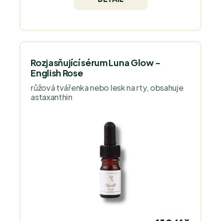
Rozjasňující sérum Luna Glow -
English Rose
růžová tvářenka nebo lesk na rty, obsahuje
astaxanthin