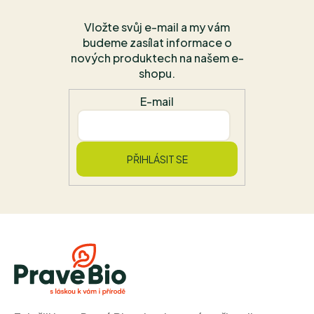
Vložte svůj e-mail a my vám
budeme zasílat informace o
nových produktech na našem e-
shopu.
E-mail
PŘIHLÁSIT SE
Z
á
p
a
t
í