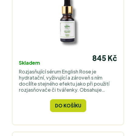
845 Kč
Skladem
Rozjasňující sérum English Rose je
hydratační, vyživující a zároveň s ním
docílíte stejného efektu jako při použití
rozjasňovače či tvářenky. Obsahuje
pouze přírodní složky a vysoce kvalitní
islandský astaxanthin jako antioxidant.
DO KOŠÍKU