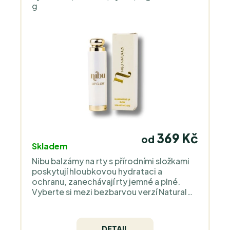
g
369 Kč
od
Skladem
Nibu balzámy na rty s přírodními složkami
poskytují hloubkovou hydrataci a
ochranu, zanechávají rty jemné a plné.
Vyberte si mezi bezbarvou verzí Natural
nebo jemně tónovanou variantou Tinted
pro přirozeně krásné rty.
DETAIL