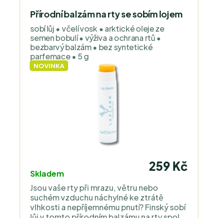
Přírodní balzám na rty se sobím lojem
sobí lůj • včelí vosk • arktické oleje ze
semen bobulí • výživa a ochrana rtů •
bezbarvý balzám • bez syntetické
parfemace • 5 g
NOVINKA
259 Kč
Skladem
Jsou vaše rty při mrazu, větru nebo
suchém vzduchu náchylné ke ztrátě
vlhkosti a nepříjemnému pnutí? Finský sobí
lůj v tomto přírodním balzámu na rty spolu