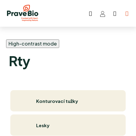
Hledat
NÁKUP
Přejít
KOŠÍK
na
obsah
High-contrast mode
Rty
Konturovací tužky
Lesky