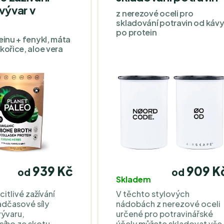
 vývar v
z nerezové oceli pro
)
skladování potravin od káv
po protein
einu + fenykl, máta
kořice, aloe vera
939 Kč
909 K
od
od
Skladem
citlivé zažívání
V těchto stylových
dčasové síly
nádobách z nerezové oceli
vývaru,
určené pro potravinářské
cího ze skotu
účely můžete skladovat vše