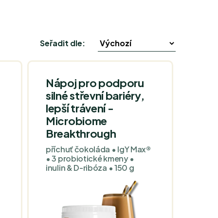
Seřadit dle:
Nápoj pro podporu
silné střevní bariéry,
lepší trávení -
Microbiome
Breakthrough
příchuť čokoláda • IgY Max®
• 3 probiotické kmeny •
inulin & D-ribóza • 150 g