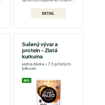
o
hmoty a podporu růstu svalů
bez aditiv.
DETAIL
Sušený vývar a
protein - Zlatá
kurkuma
jedna dávka = 7.3 g čistých
bílkovin
BIO