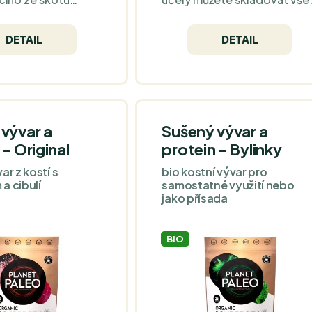
čistou nestříkanou
od mleté zrnkové kávy až p
bohacen o tradiční
proteinový prášek. Díky
DETAIL
DETAIL
o jsou aloe vera,
vzduchotěsné technologii
řice a fenykl pro
odstraňuje kyslík z nádoby a
lévek a dalších
udržuje vaše produkty ve
bo jen jako
vynikajícím stavu. Vybrat si
ý šálek.
můžete rovnou zd dvou
barevných variant.
vývar a
Sušený vývar a
 - Original
protein - Bylinky
ar z kostí s
bio kostní vývar pro
a cibulí
samostatné využití nebo
jako přísada
BIO