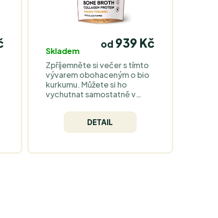
č
939 Kč
od
Skladem
Zpříjemněte si večer s tímto
vývarem obohaceným o bio
kurkumu. Můžete si ho
vychutnat samostatně v
hrnečku nebo ho přidat do
u
polévek či jiných pokrmů,
DETAIL
vyžadujících vývar jako
základ - chuť nijak výrazně
neovlivní. Jedna dávka
obsahuje 7.3 g čistých
bílkovin.