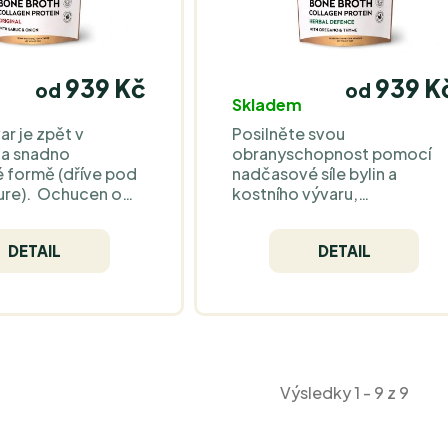
939 Kč
939 K
od
od
Skladem
ar je zpět v
Posilněte svou
 a snadno
obranyschopnost pomocí
é formě (dříve pod
nadčasové síle bylin a
ure). Ochucen o
kostního vývaru,
o česnek a bio
pocházejícího ze skotu
edna dávka obsahuje
krmeného čistou nestříkano
DETAIL
DETAIL
ých bílkovin.
trávou. Aromatický bio
tymián, oregano a zázvor
jsou silnou kombinací, která
dodává tomuto hřejivému
nápoji charakteristickou
chuť a účinek.
Výsledky 1 - 9 z 9