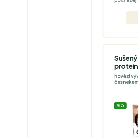
krmeného 
trávou. O
byliny jak
máta, léko
základ po
pokrmů ne
samostatn
Sušený 
protein
hovězí výv
česnekem 
BIO