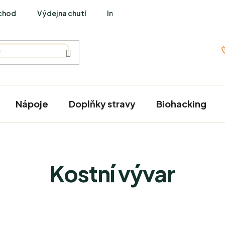
chod
Výdejna chutí
Interviews
Nápoje
Doplňky stravy
Biohacking
Kostní vývar