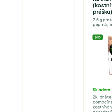
(kostní
prášku
7.5 g prot
peprná, lé
BIO
Skladem
Zklidněte 
pomocí na
kostního 
pocházejí