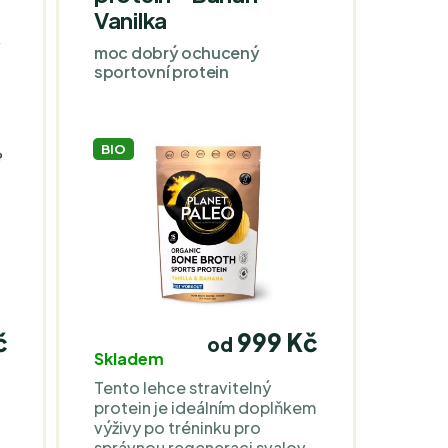
Vanilka
lepku, bez mléka, bez sóji.
y
moc dobrý ochucený
sportovní protein
BIO
č
999 Kč
od
Skladem
Tento lehce stravitelný
protein je ideálním doplňkem
výživy po tréninku pro
správnou regeneraci svalové