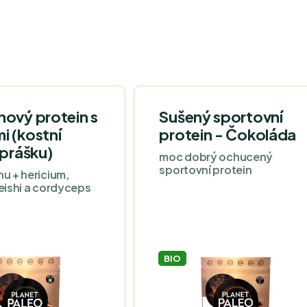
ový protein s
Sušený sportovní
i (kostní
protein - Čokoláda
 prášku)
moc dobrý ochucený
sportovní protein
nu + hericium,
reishi a cordyceps
BIO