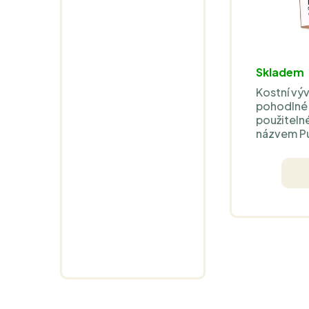
Skladem
Kostní výv
pohodlné
použiteln
názvem P
sušený bi
cibuli. J
7.9 g čist