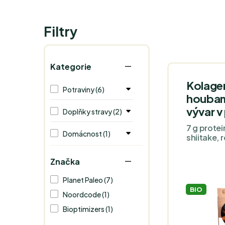
Filtry
Kategorie
Kolagen
Potraviny (6)
houbam
vývar v
Doplňky stravy (2)
7 g protei
Domácnost (1)
shiitake, 
Značka
Planet Paleo (7)
BIO
Noordcode (1)
Bioptimizers (1)