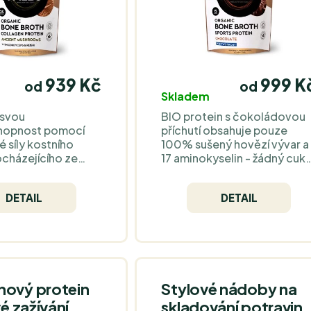
939 Kč
999 K
od
od
Skladem
 svou
BIO protein s čokoládovou
hopnost pomocí
příchutí obsahuje pouze
 síly kostního
100% sušený hovězí vývar a
ocházejícího ze
17 aminokyselin - žádný cukr
eného čistou
a vyplňové látky. Podporuje
ou trávou.
obecně regeneraci tkání a
DETAIL
DETAIL
o tradiční houby a
celkovou pohodu. V 1 dávc
o skvělý základ
najdete vysoké množství
omáček a dalších
bílkovin: 13 g.
bo jen jako
ý šálek.
nový protein
Stylové nádoby na
vé zažívání
skladování potravin