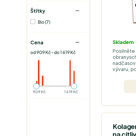
Štítky
Bio (7)
Skladem
Cena
Posilněte
od 909 Kč - do 1 619 Kč
obranysc
nadčasové
vývaru, p
skotu krm
nestříkan
Obohacen 
909 Kč
1 619 Kč
zázvor pr
polévek, 
pokrmů ne
samostatn
Kolage
na citli