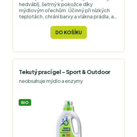
hedvábí), šetrný k pokožce díky
mýdlovým ořechům. Účinný při nízkých
teplotách, chrání barvy a vlákna prádla, a
zanechává je měkké a snadno žehlitelné.
Bez parfemace a enzymů, vhodný pro
DO KOŠÍKU
alergiky a citlivou pokožku.
Tekutý prací gel - Sport & Outdoor
neobsahuje mýdlo a enzymy
BIO