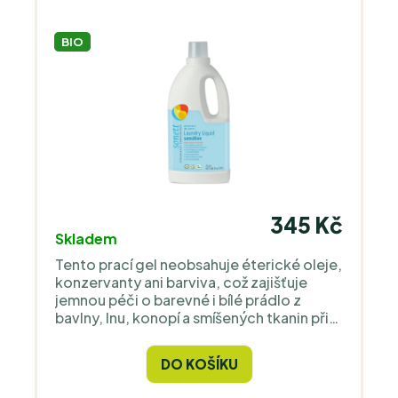
BIO
345 Kč
Skladem
Tento prací gel neobsahuje éterické oleje,
konzervanty ani barviva, což zajišťuje
jemnou péči o barevné i bílé prádlo z
bavlny, lnu, konopí a smíšených tkanin při
teplotách od 30 °C do 95 °C.
DO KOŠÍKU