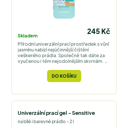
245 Kč
Skladem
Přírodní univerzální prací prostředek s vůní
jasmínu nabízí nejúčinnější čištění
veškerého prádla. Společně tak dáte za
vyučenou i těm nejodolnějším skvrnám. S
koncentrovaným složením, se kterým
zvládne vyčistit prádlo i při 20 °C.
DO KOŠÍKU
Univerzální prací gel - Sensitive
na bílé i barevné prádlo - 2 l