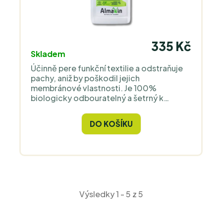
335 Kč
Skladem
Účinně pere funkční textilie a odstraňuje
pachy, aniž by poškodil jejich
membránové vlastnosti. Je 100%
biologicky odbouratelný a šetrný k
životnímu prostředí.
DO KOŠÍKU
Výsledky 1 - 5 z 5