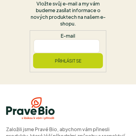
Vložte svůj e-mail a my vám
budeme zasílat informace o
nových produktech na našem e-
shopu.
E-mail
PŘIHLÁSIT SE
Z
á
p
a
t
í
Založili jsme Pravé Bio, abychom vám přinesli
produkty, které léčí přírodními způsoby a respektují