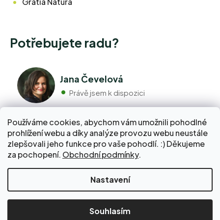
Gratia Natura
Potřebujete radu?
Jana Čevelová
Právě jsem k dispozici
Používáme cookies, abychom vám umožnili pohodlné
+420 776 298 517
prohlížení webu a díky analýze provozu webu neustále
Volejte pondělí - pátek 9:00 až 17:00
zlepšovali jeho funkce pro vaše pohodlí. :) Děkujeme
info@pravebio.cz
za pochopení.
Obchodní podmínky
.
Napište nám kdykoli, snažíme se vždy odpovědět do 24
hodin.
Nakupte za 2 000 Kč a dopravu do Balíkovny zaplatíme
Nastavení
za vás!
Vytvořil Shoptet Premium
Copyright 2026
www.pravebio.cz
. Všechna
Souhlasím
práva vyhrazena.
Upravit nastavení cookies