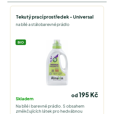
Tekutý prací prostředek - Universal
na bílé a stálobarevné prádlo
BIO
195 Kč
od
Skladem
Na bílé i barevné prádlo. S obsahem
změkčujících látek pro hedvábnou