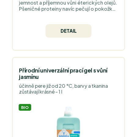
jemnost a příjemnou vůni éterických olejů.
Pšeničné proteiny navíc pečují o pokožku
rukou.
DETAIL
Přírodní univerzální prací gel s vůní
jasmínu
účinně pere již od 20 °C, barvy a tkanina
zůstávají krásné - 1 l
BIO