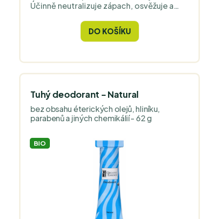
Účinně neutralizuje zápach, osvěžuje a
podporuje jasnou mysl díky aromaterapii z
kardamomu, máty a eukalyptu.
DO KOŠÍKU
Tuhý deodorant - Natural
bez obsahu éterických olejů, hliníku,
parabenů a jiných chemikálií - 62 g
BIO