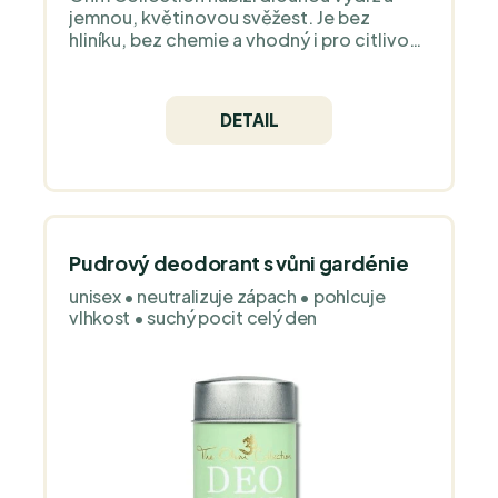
jemnou, květinovou svěžest. Je bez
hliníku, bez chemie a vhodný i pro citlivou
pokožku. 100% přírodní, veganský a
bezpečný pro každodenní použití.
DETAIL
Pudrový deodorant s vůni gardénie
unisex • neutralizuje zápach • pohlcuje
vlhkost • suchý pocit celý den