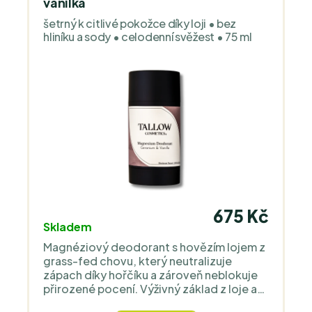
vanilka
šetrný k citlivé pokožce díky loji • bez
hliníku a sody • celodenní svěžest • 75 ml
675 Kč
Skladem
Magnéziový deodorant s hovězím lojem z
grass-fed chovu, který neutralizuje
zápach díky hořčíku a zároveň neblokuje
přirozené pocení. Výživný základ z loje a
rostlinných másel posiluje kožní bariéru a