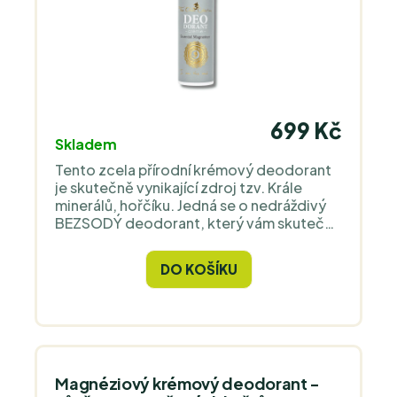
699 Kč
Skladem
Tento zcela přírodní krémový deodorant
je skutečně vynikající zdroj tzv. Krále
minerálů, hořčíku. Jedná se o nedráždivý
BEZSODÝ deodorant, který vám skutečně
vydrží až pět měsíců.
DO KOŠÍKU
Magnéziový krémový deodorant -