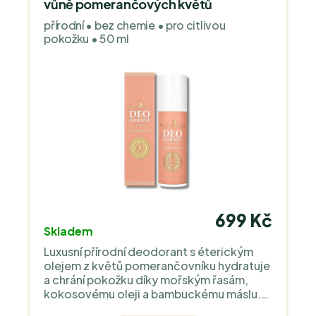
vůně pomerančových květů
přírodní • bez chemie • pro citlivou
pokožku • 50 ml
699 Kč
Skladem
Luxusní přírodní deodorant s éterickým
olejem z květů pomerančovníku hydratuje
a chrání pokožku díky mořským řasám,
kokosovému oleji a bambuckému máslu.
Díky nízké koncentraci jedlé sody účinně