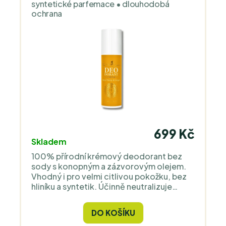
syntetické parfemace • dlouhodobá
ochrana
699 Kč
Skladem
100% přírodní krémový deodorant bez
sody s konopným a zázvorovým olejem.
Vhodný i pro velmi citlivou pokožku, bez
hliníku a syntetik. Účinně neutralizuje
zápach, zklidňuje a stimuluje smysly díky
aroma zázvoru a citrusového litsea
DO KOŠÍKU
cubeba.