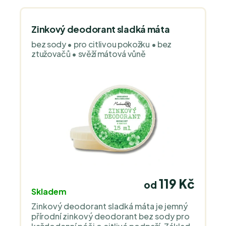
Zinkový deodorant sladká máta
bez sody • pro citlivou pokožku • bez
ztužovačů • svěží mátová vůně
119 Kč
od
Skladem
Zinkový deodorant sladká máta je jemný
přírodní zinkový deodorant bez sody pro