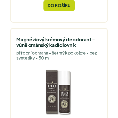
neutralizuje zápach a je vhodný i pro
DO KOŠÍKU
citlivou pokožku.
Magnéziový krémový deodorant -
vůně ománský kadidlovník
přírodní ochrana • šetrný k pokožce • bez
syntetiky • 50 ml