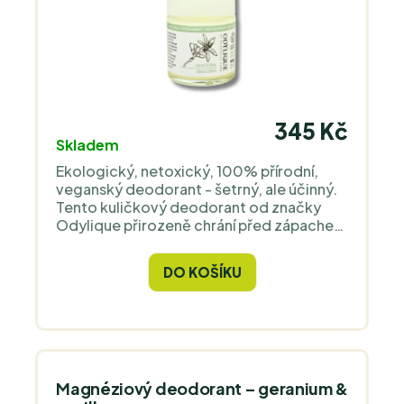
345 Kč
Skladem
Ekologický, netoxický, 100% přírodní,
veganský deodorant - šetrný, ale účinný.
Tento kuličkový deodorant od značky
Odylique přirozeně chrání před zápachem
pomocí dlouhodobého antibakteriálního
účinku, aniž by ucpával póry nebo bránil
DO KOŠÍKU
nezbytnému pocení.
Magnéziový deodorant – geranium &