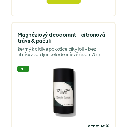
nezbytnému pocení.
Magnéziový deodorant – citronová
tráva & pačuli
šetrný k citlivé pokožce díky loji • bez
hliníku a sody • celodenní svěžest • 75 ml
BIO