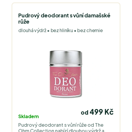
Pudrový deodorant s vůní damašské
růže
dlouhá výdrž • bez hliníku • bez chemie
499 Kč
od
Skladem
Pudrový deodorant s vůní růže od The
Ohm Collection nabízí dlouhou výdrž a