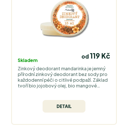
119 Kč
od
Skladem
Zinkový deodorant mandarinka je jemný
přírodní zinkový deodorant bez sody pro
každodenní péči o citlivé podpaží. Základ
tvoří bio jojobový olej, bio mangové
máslo a jemný pudr z maranty třtinové,
které zanechávají kůži hebkou a příjemně
suchou na dotek. Oxid zinečnatý a
DETAIL
ricinoleát zinečnatý pomáhají omezit
zápach, aniž blokují přirozené pocení,
zatímco mandarinkový esenciální olej v
bio kvalitě dodává lehkou, ovocnou vůni.