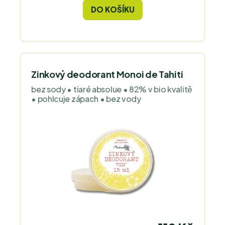
je příjemný i po holení. Jemná květinová
DO KOŠÍKU
vůně s tóny gerania a vanilky působí
přirozeně a je vhodná i pro citlivou
pokožku.
Zinkový deodorant Monoi de Tahiti
bez sody • tiaré absolue • 82% v bio kvalitě
• pohlcuje zápach • bez vody