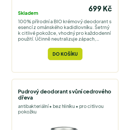
699 Kč
Skladem
100% přírodní a BIO krémový deodorant s
esencí z ománského kadidlovníku. Šetrný
k citlivé pokožce, vhodný pro každodenní
použití. Účinně neutralizuje zápach,
zároveň zklidňuje a podporuje
soustředění díky aromaterapeutickým
DO KOŠÍKU
účinkům pryskyřice kadidla.
Pudrový deodorant s vůní cedrového
dřeva
antibakteriální • bez hliníku • pro citlivou
pokožku