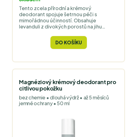
Tento zcela přírodní a krémový
deodorant spojuje šetrnou péči s
mimořádnou účinností. Obsahuje
levanduli z divokých porostů na jihu
Francie, proslulou svou čistotou a silnými
aromaterapeutickými účinky. Je vhodný i
DO KOŠÍKU
pro velmi citlivou pokožku a ideální pro
každodenní použití.
Magnéziový krémový deodorant pro
citlivou pokožku
bez chemie • dlouhá výdrž • až 5 měsíců
jemné ochrany • 50 ml