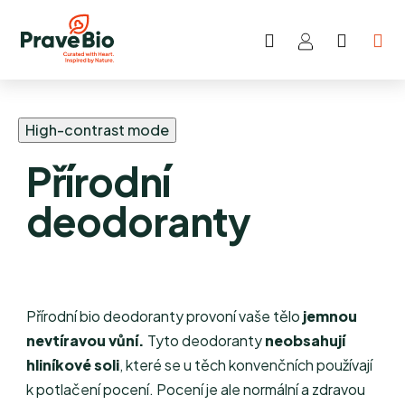
Hledat
NÁKUP
Přejít
KOŠÍK
na
obsah
High-contrast mode
Přírodní
deodoranty
Přírodní bio deodoranty provoní vaše tělo
jemnou
nevtíravou vůní.
Tyto deodoranty
neobsahují
hliníkové soli
, které se u těch konvenčních používají
k potlačení pocení. Pocení je ale normální a zdravou