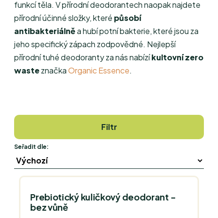
funkcí těla. V přírodní deodorantech naopak najdete
přírodní účinné složky, které
působí
antibakteriálně
a hubí potní bakterie, které jsou za
jeho specifický zápach zodpovědné. Nejlepší
přírodní tuhé deodoranty za nás nabízí
kultovní zero
waste
značka
Organic Essence
.
Filtr
Seřadit dle:
Prebiotický kuličkový deodorant -
bez vůně