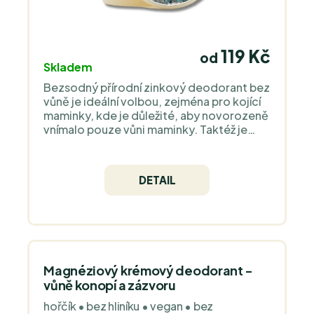
119 Kč
od
Skladem
Bezsodný přírodní zinkový deodorant bez
vůně je ideální volbou, zejména pro kojící
maminky, kde je důležité, aby novorozeně
vnímalo pouze vůni maminky. Taktéž je
vhodný pro ty, kteří používají parfém a
nechtějí, aby vůně deodorantu
interferovala s jejich osobní vůní.
DETAIL
Magnéziový krémový deodorant -
vůně konopí a zázvoru
hořčík • bez hliníku • vegan • bez