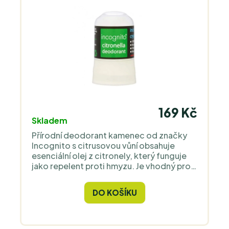
169 Kč
Skladem
Přírodní deodorant kamenec od značky
Incognito s citrusovou vůní obsahuje
esenciální olej z citronely, který funguje
jako repelent proti hmyzu. Je vhodný pro
celou rodinu, včetně dětí od 2 let, je
lehký, kompaktní a ideální pro cestování.
DO KOŠÍKU