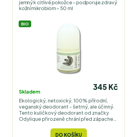
jemný k citlivé pokožce – podporuje zdravý
kožní mikrobiom – 50 ml
BIO
345 Kč
Skladem
Ekologický, netoxický, 100% přírodní,
veganský deodorant - šetrný, ale účinný.
Tento kuličkový deodorant od značky
Odylique přirozeně chrání před zápachem
pomocí dlouhodobého antibakteriálního
účinku, aniž by ucpával póry nebo bránil
DO KOŠÍKU