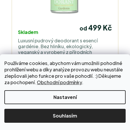
499 Kč
od
Skladem
Luxusní pudrový deodorant s esencí
gardénie. Bez hliníku, ekologický,
veganský a vyrobený z přírodních
ingrediencí. Ochrana po celý den bez
Používáme cookies, abychom vám umožnili pohodlné
podráždění.
prohlížení webu a díky analýze provozu webu neustále
zlepšovali jeho funkce pro vaše pohodlí. :) Děkujeme
DETAIL
za pochopení.
Obchodní podmínky
.
Nakupte za 2 000 Kč a dopravu do Balíkovny zaplatíme
Nastavení
za vás!
Souhlasím
Pudrový deodorant s vůní jasmínu
bez hliníku • absorbuje vlhkost • šetrný k