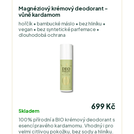
PraveBio.cz Medarek je česká rodinná
značka, která ručně vyrábí přírodní
Magnéziový krémový deodorant -
kosmetiku pro citlivou a dětskou
vůně kardamom
pokožku. Pracuje s bio oleji, květovými
hořčík • bambucké máslo • bez hliníku •
hydroláty a jednoduchými,
vegan • bez syntetické parfemace •
transparentními recepturami bez
dlouhodobá ochrana
parfemací a přebytečných složek. Její
produkty jsou jemné, čisté a zaměřené na
funkční péči.
699 Kč
Skladem
100% přírodní a BIO krémový deodorant s
esencí pravého kardamomu. Vhodný i pro
velmi citlivou pokožku, bez sody a hliníku.