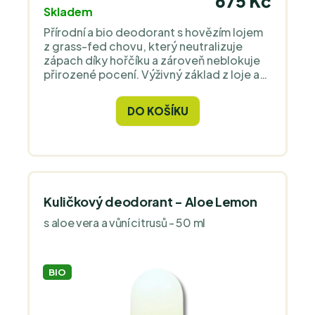
675 Kč
Skladem
Přírodní a bio deodorant s hovězím lojem
z grass-fed chovu, který neutralizuje
zápach díky hořčíku a zároveň neblokuje
přirozené pocení. Výživný základ z loje a
rostlinných másel posiluje kožní bariéru a
je příjemný i po holení. Svěží unisex vůně s
DO KOŠÍKU
tóny citronové trávy, pačuli a tea tree
působí čistě a je vhodná i pro citlivou
pokožku.
Kuličkový deodorant - Aloe Lemon
s aloe vera a vůní citrusů - 50 ml
BIO