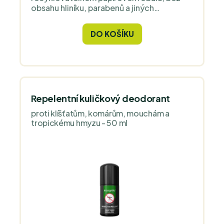
obsahu hliníku, parabenů a jiných
chemikálií.
DO KOŠÍKU
Repelentní kuličkový deodorant
proti klíšťatům, komárům, mouchám a
tropickému hmyzu - 50 ml