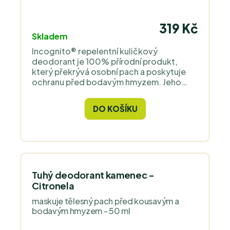
319 Kč
Skladem
Incognito® repelentní kuličkový
deodorant je 100% přírodní produkt,
který překrývá osobní pach a poskytuje
ochranu před bodavým hmyzem. Jeho
účinnost trvá po dobu 5 hodin, má
příjemnou vůni a je bezpečným pro celou
DO KOŠÍKU
rodinu včetně malých dětí od 6 měsíců a
pro osoby s citlivou pokožkou.
Tuhý deodorant kamenec -
Citronela
maskuje tělesný pach před kousavým a
bodavým hmyzem - 50 ml