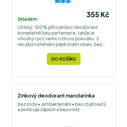
355 Kč
Skladem
Účinný, 100% přírodní bio deodorant
kompletně bez parfemace, takže je
vhodný i pro velmi citlivou pokožku. V
recyklovatelném papírovém obalu, bez
obsahu hliníku, parabenů a jiných
chemikálií.
DO KOŠÍKU
Zinkový deodorant mandarinka
bez sody • antibakteriální • bez ztužovačů
• pohlcuje zápach • bez vody