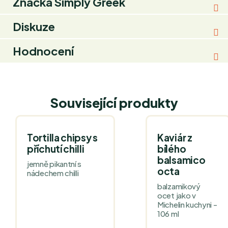
Značka
Simply Greek
Diskuze
Hodnocení
Související produkty
Tortilla chipsy s
Kaviár z
příchutí chilli
bílého
balsamico
jemně pikantní s
octa
nádechem chilli
balzamikový
ocet jako v
Michelin kuchyni -
106 ml