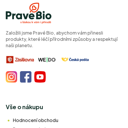
á
p
a
t
í
Založili jsme Pravé Bio, abychom vám přinesli
produkty, které léčí přírodními způsoby a respektují
naši planetu.
Vše o nákupu
Hodnocení obchodu