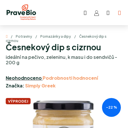
Přejít
na
Hledat
NÁKUP
obsah
KOŠÍK
Domů
/
Potraviny
/
Pomazánky a dipy
/
Česnekový dip s
cizrnou
Česnekový dip s cizrnou
ideální na pečivo, zeleninu, k masu i do sendvičů -
200 g
Průměrné
Neohodnoceno
Podrobnosti hodnocení
hodnocení
Značka:
Simply Greek
produktu
je
VÝPRODEJ
–22 %
0,0
z
5