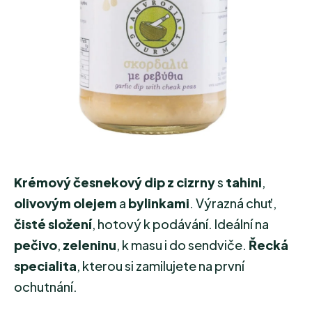
hvězdiček.
Krémový česnekový dip z cizrny
s
tahini
,
olivovým olejem
a
bylinkami
. Výrazná chuť,
čisté složení
, hotový k podávání. Ideální na
pečivo
,
zeleninu
, k masu i do sendviče.
Řecká
specialita
, kterou si zamilujete na první
ochutnání.