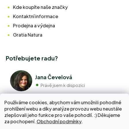
Kde koupíte naše značky
Kontaktní informace
Prodejna a výdejna
Gratia Natura
Potřebujete radu?
Jana Čevelová
Právě jsem k dispozici
Používáme cookies, abychom vám umožnili pohodlné
+420 776 298 517
prohlížení webu a díky analýze provozu webu neustále
Volejte pondělí - pátek 9:00 až 17:00
zlepšovali jeho funkce pro vaše pohodlí. :) Děkujeme
info@pravebio.cz
za pochopení.
Obchodní podmínky
.
Napište nám kdykoli, snažíme se vždy odpovědět do 24
hodin.