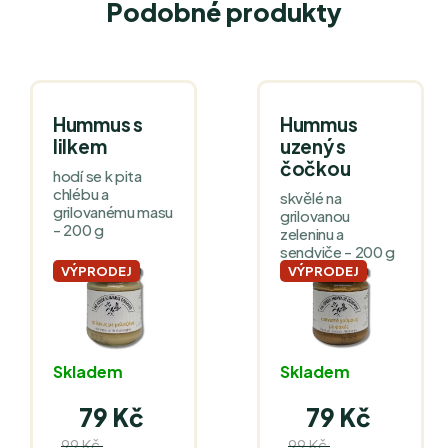
Podobné produkty
Hummus s
Hummus
lilkem
uzený s
čočkou
hodí se k pita
chlébu a
skvělé na
grilovanému masu
grilovanou
- 200 g
zeleninu a
sendviče - 200 g
VÝPRODEJ
VÝPRODEJ
Skladem
Skladem
79 Kč
79 Kč
99 Kč
99 Kč
(–20 %)
(–20 %)