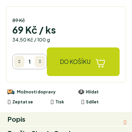
89 Kč
–22 %
69 Kč
/ ks
Měrná cena:
34,50 Kč / 100 g
DO KOŠÍKU
Možnosti dopravy
Hlídat
Zeptat se
Tisk
Sdílet
Popis