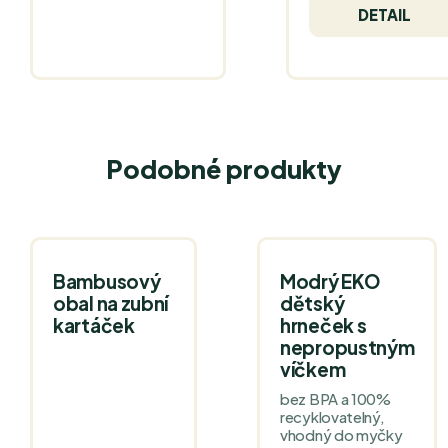
DETAIL
Podobné produkty
Bambusový
Modrý EKO
obal na zubní
dětský
kartáček
hrneček s
nepropustným
víčkem
bez BPA a 100%
recyklovatelný,
vhodný do myčky