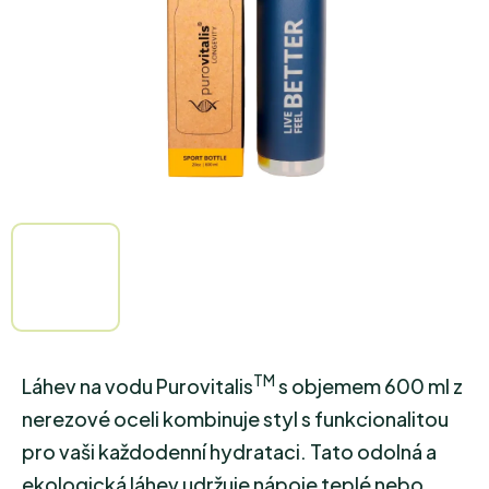
TM
Láhev na vodu Purovitalis
s objemem 600 ml z
nerezové oceli kombinuje styl s funkcionalitou
pro vaši každodenní hydrataci. Tato odolná a
ekologická láhev udržuje nápoje teplé nebo