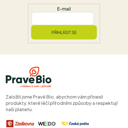
E-mail
PŘIHLÁSIT SE
Z
á
p
a
t
í
Založili jsme Pravé Bio, abychom vám přinesli
produkty, které léčí přírodními způsoby a respektují
naši planetu.