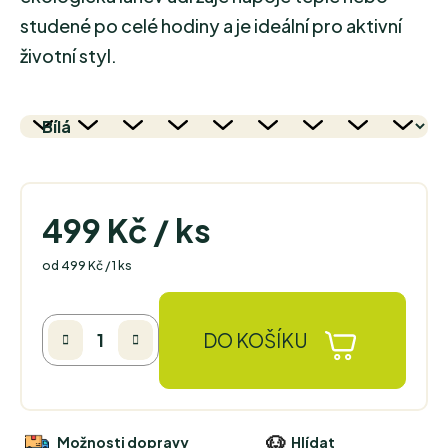
studené po celé hodiny a je ideální pro aktivní
životní styl.
499 Kč
/ ks
Měrná cena:
od 499 Kč / 1 ks
DO KOŠÍKU
Možnosti dopravy
Hlídat