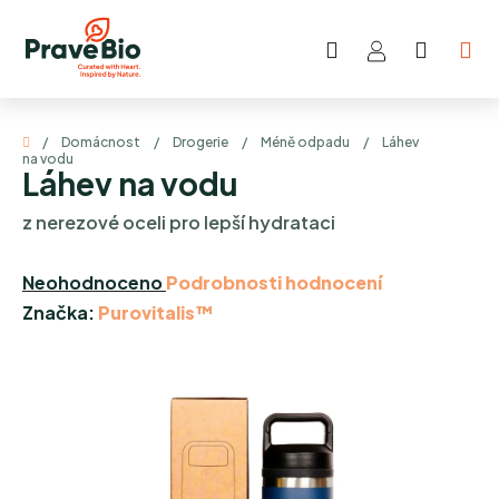
Přejít
na
Hledat
NÁKUP
obsah
KOŠÍK
Domů
/
Domácnost
/
Drogerie
/
Méně odpadu
/
Láhev
na vodu
Láhev na vodu
z nerezové oceli pro lepší hydrataci
Průměrné
Neohodnoceno
Podrobnosti hodnocení
hodnocení
Značka:
Purovitalis™
produktu
je
0,0
z
5
hvězdiček.