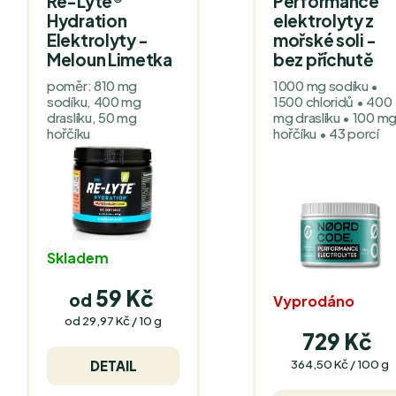
Re-Lyte®
Performance
Hydration
elektrolyty z
Elektrolyty -
mořské soli -
Meloun Limetka
bez příchutě
poměr: 810 mg
1000 mg sodíku •
sodíku, 400 mg
1500 chloridů • 400
draslíku, 50 mg
mg draslíku • 100 m
hořčíku
hořčíku • 43 porcí
Skladem
59 Kč
od
Vyprodáno
Měrná
od 29,97 Kč / 10 g
cena:
729 Kč
Měrná
364,50 Kč / 100 g
DETAIL
cena: