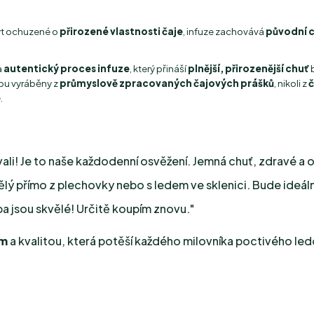
ýt ochuzené o
přirozené vlastnosti čaje
, infuze zachovává
původní c
a
autentický proces infuze
, který přináší
plnější, přirozenější chuť
b
jsou vyráběny z
průmyslově zpracovaných čajových prášků
, nikoli z
č
e
.
ali! Je to naše každodenní osvěžení. Jemná chuť, zdravé a o
vělý přímo z plechovky nebo s ledem ve sklenici. Bude ideáln
a jsou skvělé! Určitě koupím znovu."
ím
a kvalitou, která potěší každého milovníka poctivého le