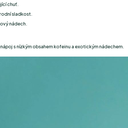
ící chuť.
rodní sladkost.
usový nádech.
tný nápoj s nízkým obsahem kofeinu a exotickým nádechem.