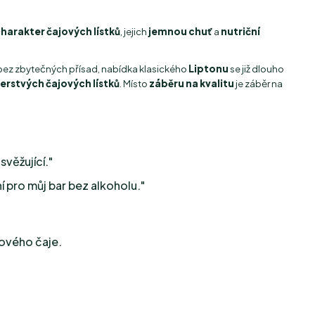
harakter čajových lístků
, jejich
jemnou chuť
a
nutriční
ez zbytečných přísad, nabídka klasického
Liptonu
se již dlouho
erstvých čajových lístků
. Místo
záběru na kvalitu
je záběr na
svěžující."
í pro můj bar bez alkoholu."
dového čaje.