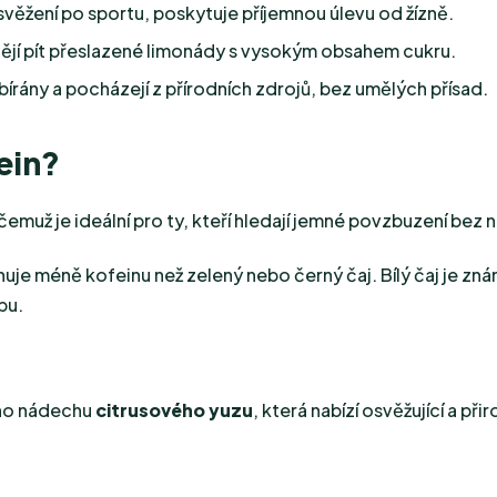
svěžení po sportu, poskytuje příjemnou úlevu od žízně.
htějí pít přeslazené limonády s vysokým obsahem cukru.
írány a pocházejí z přírodních zdrojů, bez umělých přísad.
ein?
 čemuž je ideální pro ty, kteří hledají jemné povzbuzení bez
huje méně kofeinu než zelený nebo černý čaj. Bílý čaj je 
bu.
ho nádechu
citrusového yuzu
, která nabízí osvěžující a př