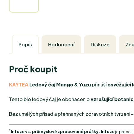
Popis
Hodnocení
Diskuze
Zn
Proč koupit
KAYTEA
Ledový čaj Mango & Yuzu
přináší
osvěžující 
Tento bio ledový čaj je obohacen o
vzrušující botani
Bez umělých přísad a přehnaných zdravotních tvrzení – 
*
Infuze vs. průmyslově zpracované prášky:
Infuze
je proces,