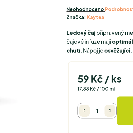
Průměrné
Neohodnoceno
Podrobnost
hodnocení
Značka:
Kaytea
produktu
Ledový čaj
připravený m
je
0,0
čajové infuze mají
optimál
z
chuti
. Nápoj je
osvěžující
,
5
hvězdiček.
59 Kč
/ ks
Měrná cena:
17,88 Kč / 100 ml