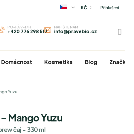
Přihlášení
KČ
PO-PÁ 9-17H
NAPIŠTE NÁM
+420 776 298 517
info@pravebio.cz
NÁKU
KOŠÍ
Domácnost
Kosmetika
Blog
Značky
ango Yuzu
j - Mango Yuzu
brew čaj - 330 ml