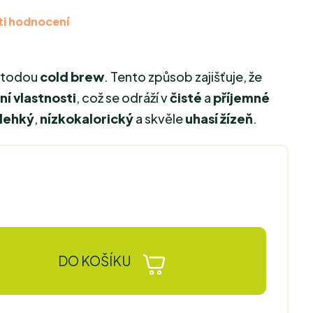
i hodnocení
etodou
cold brew
. Tento způsob zajišťuje, že
ní vlastnosti
, což se odráží v
čisté
a
příjemné
lehký
,
nízkokalorický
a skvěle
uhasí žízeň
.
DO KOŠÍKU