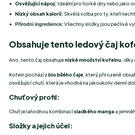
Osvěžující nápoj:
Ideální pro horké dny nebo jako o
Nízký obsah kalorií:
Skvělá volba pro ty, kteří nec
Všechny složky jsou pečlivě vyb
Přírodní ingredience:
Obsahuje tento ledový čaj kof
Ano, tento čaj obsahuje
nízké množství kofeinu
, díky
Kofein pochází z
bio bílého čaje
, který přirozeně obsa
osvěžující chutí, která je vhodná na jakoukoliv denní do
Chuťový profil:
Chuť je lahodnou kombinací
sladkého manga
a jemné
Složky a jejich účel: