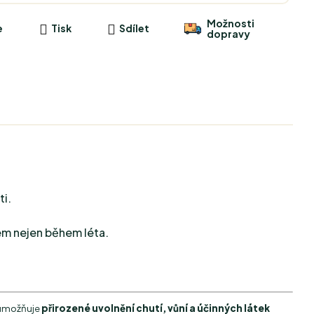
Možnosti
e
Tisk
Sdílet
dopravy
i.
em nejen během léta.
 umožňuje
přirozené uvolnění chutí, vůní a účinných látek