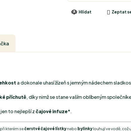
Hlídat
Zeptat s
ačka
lehkost
a dokonale uhasí žízeň s jemným nádechem sladkost
cké příchutě
, díky nimž se stane vaším oblíbeným společník
jen to nejlepší z
čajové infuze*
.
 při kterém se
čerstvé čajové lístky
nebo
bylinky
louhují ve vodě, což