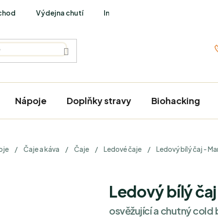
chod
Výdejna chutí
Interviews
Nápoje
Doplňky stravy
Biohacking
oje
/
Čaje a káva
/
Čaje
/
Ledové čaje
/
Ledový bílý čaj - M
Ledový bílý ča
osvěžující a chutný cold 