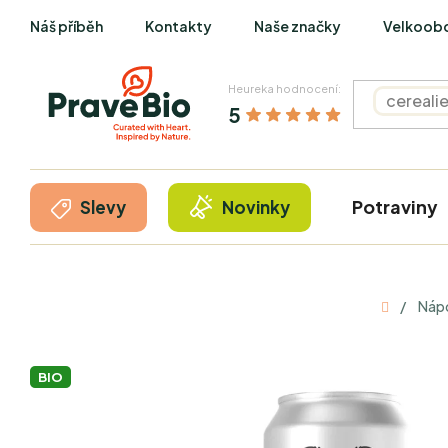
Přejít
Náš příběh
Kontakty
Naše značky
Velkoob
na
obsah
Heureka hodnocení:
5
Potraviny
Slevy
Novinky
Domů
/
Náp
BIO