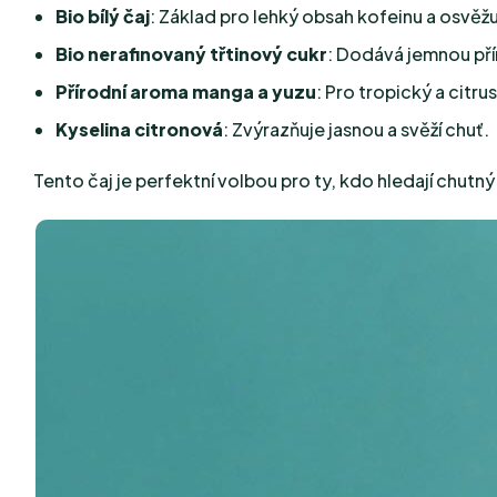
Bio bílý čaj
: Základ pro lehký obsah kofeinu a osvěžuj
Bio nerafinovaný třtinový cukr
: Dodává jemnou pří
Přírodní aroma manga a yuzu
: Pro tropický a citr
Kyselina citronová
: Zvýrazňuje jasnou a svěží chuť.
Tento čaj je perfektní volbou pro ty, kdo hledají chu