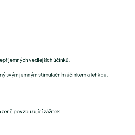
 nepříjemných vedlejších účinků.
známý svým jemným stimulačním účinkem a lehkou,
irozeně povzbuzující zážitek.