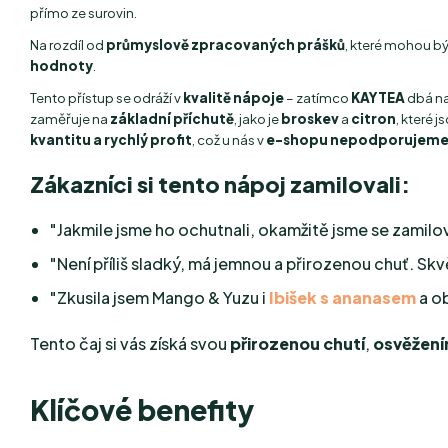
přímo ze surovin.
Na rozdíl od
průmyslově zpracovaných prášků
, které mohou b
hodnoty
.
Tento přístup se odráží v
kvalitě nápoje
– zatímco
KAYTEA
dbá n
zaměřuje na
základní příchutě
, jako je
broskev
a
citron
, které 
kvantitu a rychlý profit
, což u nás v
e-shopu nepodporujem
Zákazníci si tento nápoj zamilovali:
"Jakmile jsme ho ochutnali, okamžitě jsme se zamilov
"Není příliš sladký, má jemnou a přirozenou chuť. Sk
"Zkusila jsem Mango & Yuzu i
Ibišek s ananasem
a ob
Tento čaj si vás získá svou
přirozenou chutí
,
osvěžen
Klíčové benefity