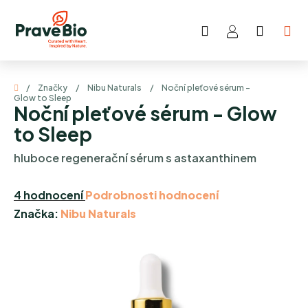
Přejít
na
Hledat
NÁKUP
obsah
KOŠÍK
Domů
/
Značky
/
Nibu Naturals
/
Noční pleťové sérum -
Glow to Sleep
Noční pleťové sérum - Glow
to Sleep
hluboce regenerační sérum s astaxanthinem
Průměrné
4 hodnocení
Podrobnosti hodnocení
hodnocení
Značka:
Nibu Naturals
produktu
je
5,0
z
5