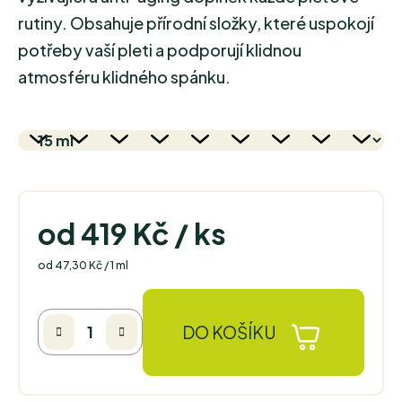
rutiny. Obsahuje přírodní složky, které uspokojí
potřeby vaší pleti a podporují klidnou
atmosféru klidného spánku.
od
419 Kč
/ ks
Měrná cena:
od 47,30 Kč / 1 ml
DO KOŠÍKU