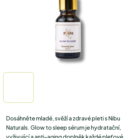
hvězdiček.
Dosáhněte mladé, svěží a zdravé pleti s Nibu
Naturals. Glow to sleep sérum je hydratační,
vyživující a anti-aging doplněk každé pleťové