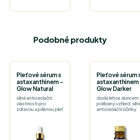
Podobné produkty
Pleťové sérum s
Pleťové sérum 
astaxanthinem -
astaxanthinem
Glow Natural
Glow Darker
silné antioxidační
dodá lehce sluncem
vlastnosti pro
políbený vzhled, siln
zdravou a pěknou pleť
antioxidační účinky