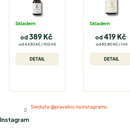
Skladem
Skladem
389 Kč
419 Kč
od
od
Měrná
Měrná
od 4 630 Kč / 100 ml
od 83,80 Kč / 1 ml
cena:
cena:
DETAIL
DETAIL
Sledujte @pravebio na Instagramu:
Instagram