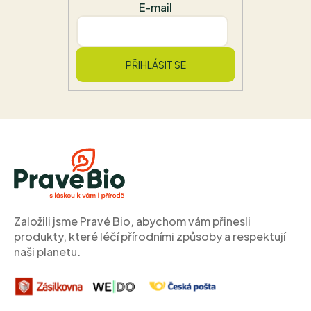
E-mail
PŘIHLÁSIT SE
Z
á
p
a
t
í
Založili jsme Pravé Bio, abychom vám přinesli
produkty, které léčí přírodními způsoby a respektují
naši planetu.