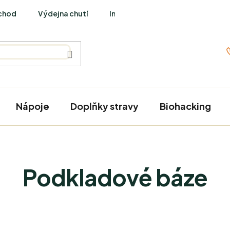
chod
Výdejna chutí
Interviews
Nápoje
Doplňky stravy
Biohacking
Podkladové báze