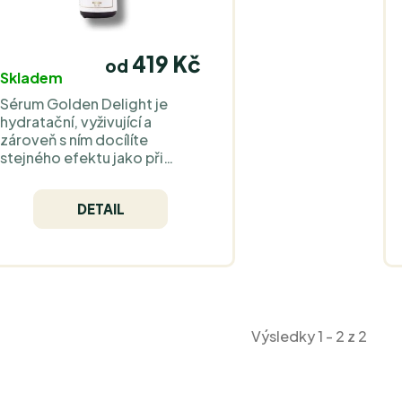
419 Kč
od
Skladem
Sérum Golden Delight je
hydratační, vyživující a
zároveň s ním docílíte
stejného efektu jako při
použití minerálního
rozjasňovače bez zatížení
DETAIL
pokožky. Obsahuje pouze
přírodní složky a vysoce
kvalitní islandský astaxanthin
jako antioxidant.
Výsledky 1 - 2 z 2