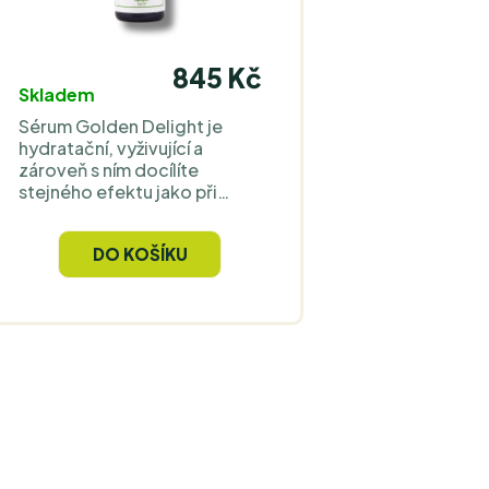
845 Kč
Skladem
Sérum Golden Delight je
hydratační, vyživující a
zároveň s ním docílíte
stejného efektu jako při
použití minerálního
rozjasňovače bez zatížení
DO KOŠÍKU
pokožky. Obsahuje pouze
přírodní složky a vysoce
kvalitní islandský astaxanthin
jako antioxidant.