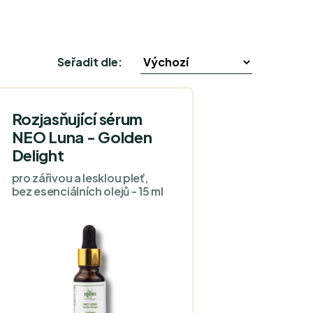
Seřadit dle:
Rozjasňující sérum
NEO Luna - Golden
Delight
pro zářivou a lesklou pleť,
bez esenciálních olejů - 15 ml