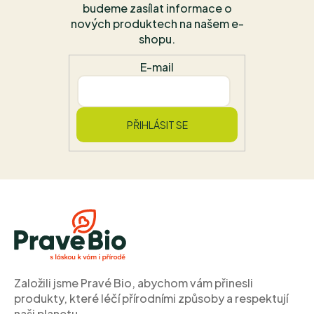
budeme zasílat informace o
nových produktech na našem e-
shopu.
E-mail
PŘIHLÁSIT SE
Z
á
p
a
t
í
Založili jsme Pravé Bio, abychom vám přinesli
produkty, které léčí přírodními způsoby a respektují
naši planetu.