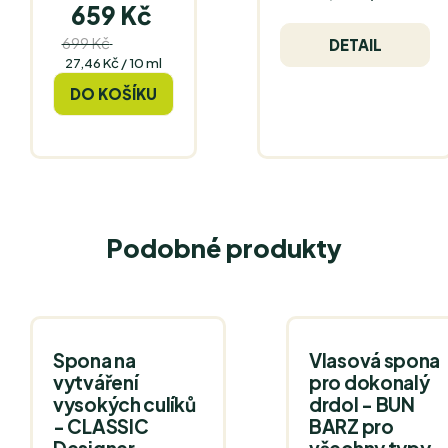
659 Kč
cena:
699 Kč
(–5 %)
DETAIL
Měrná
27,46 Kč / 10 ml
cena:
DO KOŠÍKU
Podobné produkty
Spona na
Vlasová spona
vytváření
pro dokonalý
vysokých culíků
drdol - BUN
- CLASSIC
BARZ pro