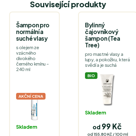
Související produkty
Šampon pro
Bylinný
normální a
čajovníkový
suché vlasy
šampon (Tea
Tree)
s olejem ze
vzácného
pro mastné vlasy a
divokého
lupy, a pokožku, která
černého kmínu -
svědí a je suchá
240 ml
BIO
AKČNÍ CENA
Skladem
99 Kč
od
Skladem
Měrná
od 155,80 Kč / 100 ml