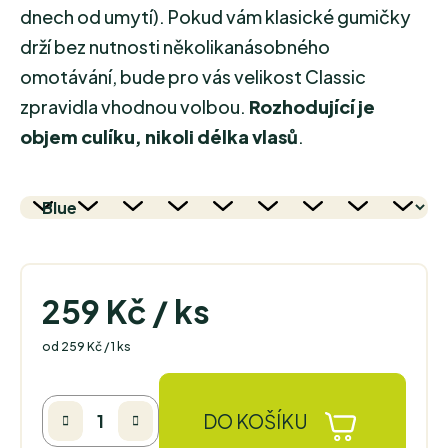
dnech od umytí). Pokud vám klasické gumičky
drží bez nutnosti několikanásobného
omotávání, bude pro vás velikost Classic
zpravidla vhodnou volbou.
Rozhodující je
objem culíku, nikoli délka vlasů
.
259 Kč
/ ks
Měrná cena:
od 259 Kč / 1 ks
DO KOŠÍKU