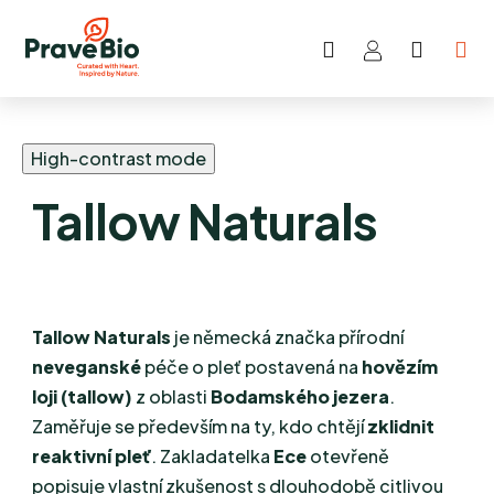
Hledat
NÁKUP
Přejít
KOŠÍK
na
obsah
High-contrast mode
Tallow Naturals
Tallow Naturals
je německá značka přírodní
neveganské
péče o pleť postavená na
hovězím
loji (tallow)
z oblasti
Bodamského jezera
.
Zaměřuje se především na ty, kdo chtějí
zklidnit
reaktivní pleť
. Zakladatelka
Ece
otevřeně
popisuje vlastní zkušenost s dlouhodobě citlivou