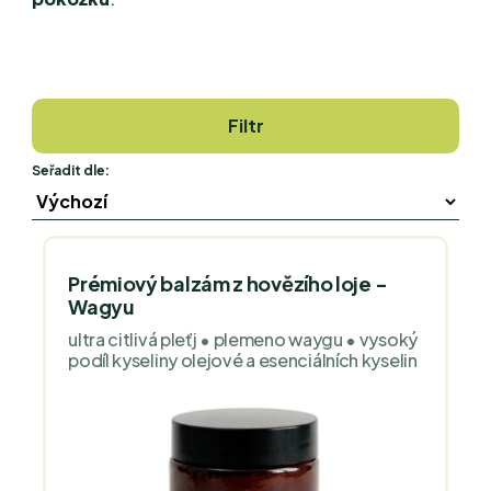
Filtr
Seřadit dle:
Prémiový balzám z hovězího loje -
Wagyu
ultra citlivá pleťj • plemeno waygu • vysoký
podíl kyseliny olejové a esenciálních kyselin