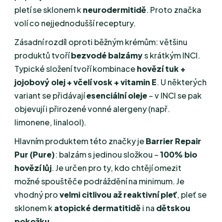
pletí se sklonem k
neurodermitidě
. Proto značka
volí co nejjednodušší receptury.
Zásadní rozdíl oproti běžným krémům: většinu
produktů tvoří
bezvodé balzámy
s krátkým INCI.
Typické složení tvoří kombinace
hovězí tuk +
jojobový olej + včelí vosk + vitamin E
. U některých
variant se přidávají
esenciální oleje
– v INCI se pak
objevují i přirozené vonné alergeny (např.
limonene, linalool).
Hlavním produktem této značky je
Barrier Repair
Pur (Pure)
: balzám s jedinou složkou –
100% bio
hovězí lůj
. Je určen pro ty, kdo chtějí omezit
možné spouštěče podráždění na minimum. Je
vhodný pro
velmi citlivou až reaktivní pleť
, pleť se
sklonem k
atopické dermatitidě
i na
dětskou
pokožku
.