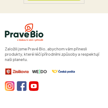
Z
á
p
a
t
í
Založili jsme Pravé Bio, abychom vám přinesli
produkty, které léčí přírodními způsoby a respektují
naši planetu.