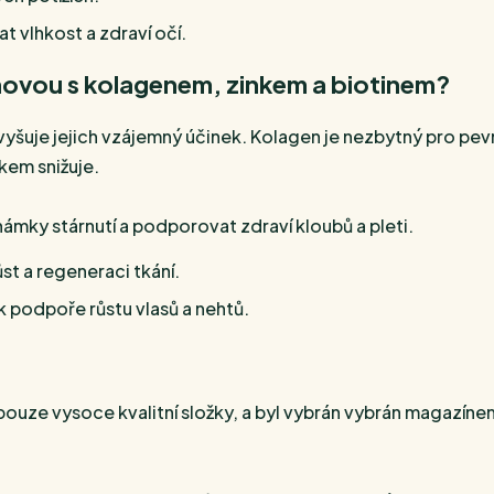
t vlhkost a zdraví očí.
novou s kolagenem, zinkem a biotinem?
uje jejich vzájemný účinek. Kolagen je nezbytný pro pevno
kem snižuje.
mky stárnutí a podporovat zdraví kloubů a pleti.
st a regeneraci tkání.
 k podpoře růstu vlasů a nehtů.
pouze vysoce kvalitní složky, a byl vybrán vybrán magaz