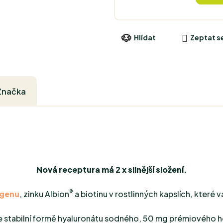
Hlídat
Zeptat s
Značka
Nová receptura má 2 x silnější složení.
®
agenu
, zinku Albion
a biotinu v rostlinných kapslích, které
e stabilní formě hyaluronátu sodného, 50 mg prémiového 