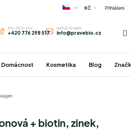
Přihlášení
KČ
PO-PÁ 9-17H
NAPIŠTE NÁM
+420 776 298 517
info@pravebio.cz
NÁKU
KOŠÍ
Domácnost
Kosmetika
Blog
Značky
kolagen
onová + biotin, zinek,