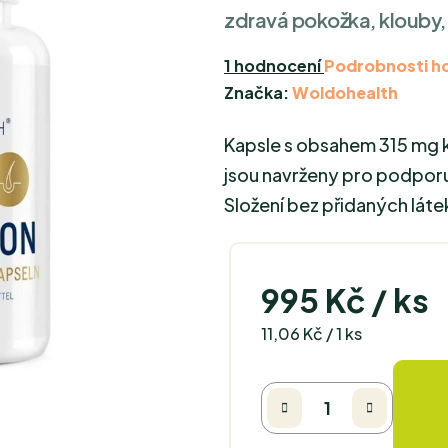
zdravá pokožka, klouby, 
Průměrné
1 hodnocení
Podrobnosti h
hodnocení
Značka:
Woldohealth
produktu
Kapsle s obsahem 315 mg k
je
5,0
jsou navrženy pro podporu
z
Složení bez přidaných lát
5
hvězdiček.
995 Kč
/ ks
Měrná cena:
11,06 Kč / 1 ks