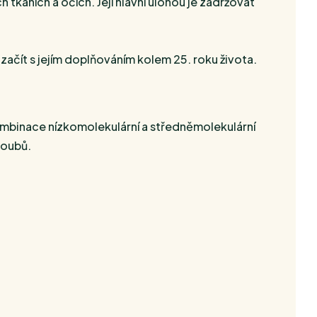
 tkáních a očích. Její hlavní úlohou je zadržovat
začít s jejím doplňováním kolem 25. roku života.
Kombinace nízkomolekulární a středněmolekulární
loubů.