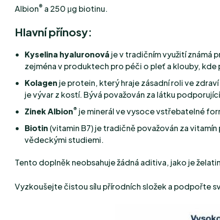
®
Albion
a 250 μg biotinu.
Hlavní přínosy:
Kyselina hyaluronová
je v tradičním využití známá
zejména v produktech pro péči o pleť a klouby, kde
Kolagen
je protein, který hraje zásadní roli ve zdra
je vývar z kostí. Bývá považován za látku podporujíc
®
Zinek Albion
je minerál ve vysoce vstřebatelné for
Biotin
(vitamin B7) je tradičně považován za vitamín 
vědeckými studiemi.
Tento doplněk neobsahuje žádná aditiva, jako je želatina
Vyzkoušejte čistou sílu přírodních složek a podpořte 