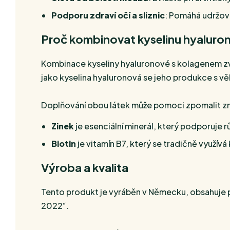
Podporu zdraví očí a sliznic
: Pomáhá udržova
Proč kombinovat kyselinu hyaluro
Kombinace kyseliny hyaluronové s kolagenem zvyš
jako kyselina hyaluronová se jeho produkce s vě
Doplňování obou látek může pomoci zpomalit zná
Zinek
je esenciální minerál, který podporuje rů
Biotin
je vitamín B7, který se tradičně využívá
Výroba a kvalita
Tento produkt je vyráběn v Německu, obsahuje 
2022“.