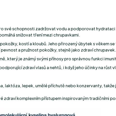
 pro své schopnosti zadržovat vodu a podporovat hydrataci
 pomáhá snižovat tření mezi chrupavkami.
ví pokožky, kostí a kloubů. Jeho přirozený úbytek s věkem s
í pevnost a pružnost pokožky, stejně jako zdraví chrupavek.
mě, který je známý svými přínosy pro správnou funkci imun
podporující zdraví vlasů a nehtů, i když jeho účinky na růst
, laktóza, lepek, umělé příchutě nebo konzervanty, takže je 
své zdraví komplexním přístupem inspirovaným tradičními po