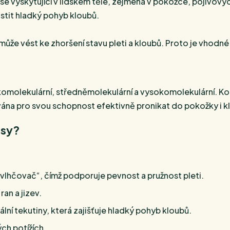
se vyskytující v lidském těle, zejména v pokožce, pojivových
istit hladký pohyb kloubů.
ůže vést ke zhoršení stavu pleti a kloubů. Proto je vhodné 
 nízkomolekulární, středněmolekulární a vysokomolekulární. 
ána pro svou schopnost efektivně pronikat do pokožky i k
osy?
zvlhčovač“, čímž podporuje pevnost a pružnost pleti.
ran a jizev.
ální tekutiny, která zajišťuje hladký pohyb kloubů.
kých potížích.