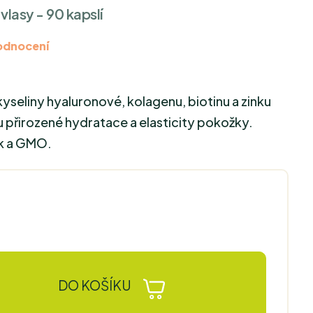
vlasy - 90 kapslí
odnocení
yseliny hyaluronové, kolagenu, biotinu a zinku
 přirozené hydratace a elasticity pokožky.
ek a GMO.
DO KOŠÍKU