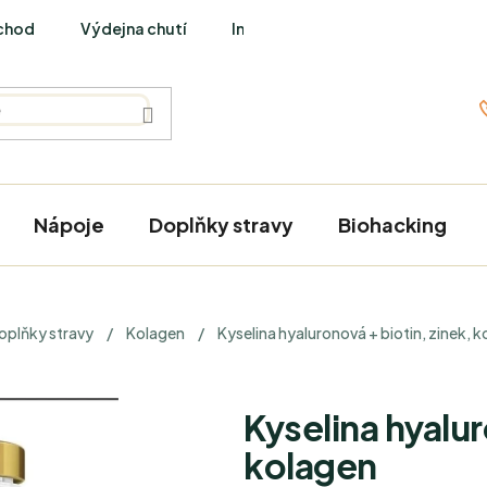
chod
Výdejna chutí
Interviews
Nápoje
Doplňky stravy
Biohacking
ů
oplňky stravy
/
Kolagen
/
Kyselina hyaluronová + biotin, zinek, 
Kyselina hyalur
kolagen