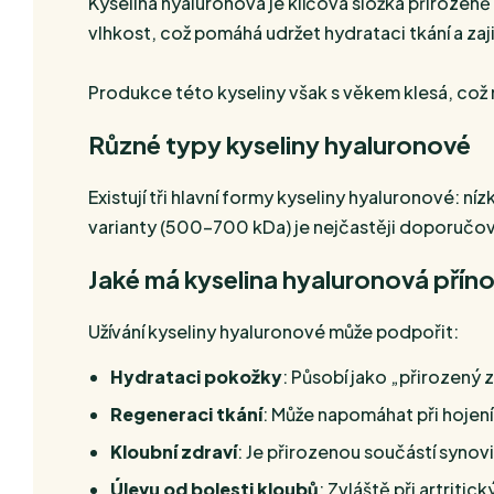
Kyselina hyaluronová je klíčová složka přirozeně 
vlhkost, což pomáhá udržet hydrataci tkání a zaj
Produkce této kyseliny však s věkem klesá, což m
Různé typy kyseliny hyaluronové
Existují tři hlavní formy kyseliny hyaluronové:
varianty (500–700 kDa) je nejčastěji doporučov
Jaké má kyselina hyaluronová přín
Užívání kyseliny hyaluronové může podpořit:
Hydrataci pokožky
: Působí jako „přirozený 
Regeneraci tkání
: Může napomáhat při hojení 
Kloubní zdraví
: Je přirozenou součástí synovi
Úlevu od bolesti kloubů
: Zvláště při artritic