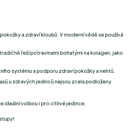
 pokožky a zdraví kloubů. V moderní vědě se používá
e tradičně řeší potravinami bohatými na kolagen, jako
itního systému a podporu zdraví pokožky a nehtů.
 vlasů u zdravých jedinců nejsou zcela podloženy
ideální volbou i pro citlivé jedince.
stupy!