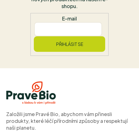
shopu.
E-mail
PŘIHLÁSIT SE
Z
á
p
a
t
í
Založili jsme Pravé Bio, abychom vám přinesli
produkty, které léčí přírodními způsoby a respektují
naši planetu.