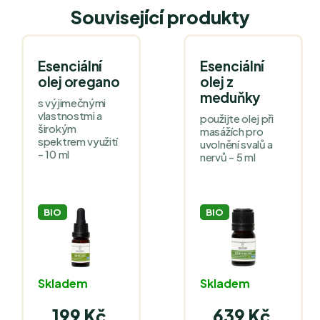
Související produkty
Esenciální
Esenciální
olej oregano
olej z
meduňky
s výjimečnými
vlastnostmi a
použijte olej při
širokým
masážích pro
spektrem využití
uvolnění svalů a
- 10 ml
nervů - 5 ml
BIO
BIO
Skladem
Skladem
199 Kč
639 Kč