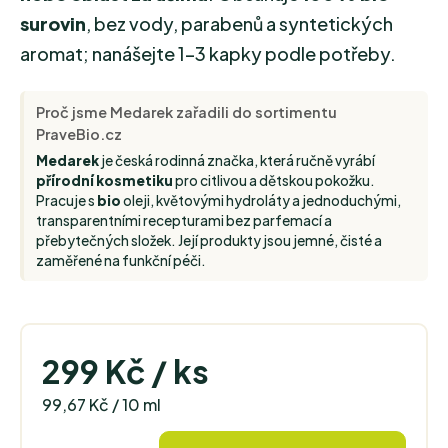
surovin
, bez vody, parabenů a syntetických
aromat; nanášejte 1–3 kapky podle potřeby.
Proč jsme Medarek zařadili do sortimentu
PraveBio.cz
Medarek
je česká rodinná značka, která ručně vyrábí
přírodní kosmetiku
pro citlivou a dětskou pokožku.
Pracuje s
bio
oleji, květovými hydroláty a jednoduchými,
transparentními recepturami bez parfemací a
přebytečných složek. Její produkty jsou jemné, čisté a
zaměřené na funkční péči.
299 Kč
/ ks
Měrná cena:
99,67 Kč / 10 ml