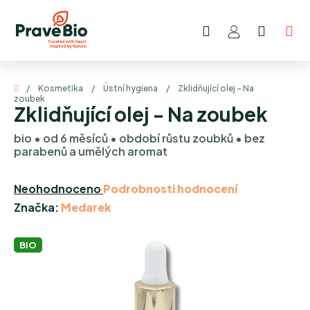
Přejít
na
Hledat
NÁKUP
obsah
KOŠÍK
Domů
/
Kosmetika
/
Ústní hygiena
/
Zklidňující olej - Na
zoubek
Zklidňující olej - Na zoubek
bio • od 6 měsíců • období růstu zoubků • bez
parabenů a umělých aromat
Průměrné
Neohodnoceno
Podrobnosti hodnocení
hodnocení
Značka:
Medarek
produktu
je
BIO
0,0
z
5