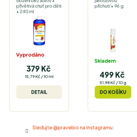
složení bez aditiv •
jahodovou
přívětivá chuť pro děti
příchutí • 96 g
• 240 ml
Vyprodáno
Skladem
379 Kč
499 Kč
Měrná
15,79 Kč / 10 ml
cena:
Měrná
51,98 Kč / 10 g
cena:
DETAIL
DO KOŠÍKU
Sledujte @pravebio na Instagramu: