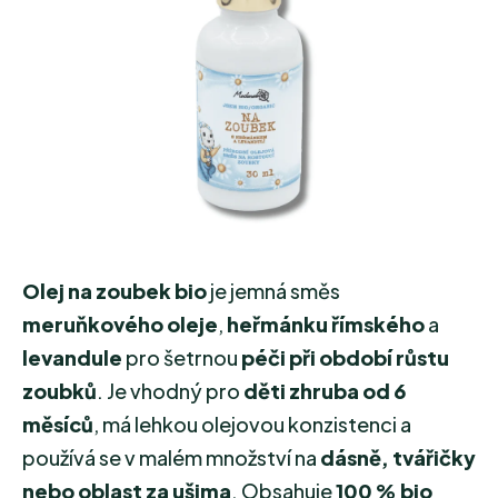
hvězdiček.
Olej na zoubek bio
je jemná směs
meruňkového oleje
,
heřmánku římského
a
levandule
pro šetrnou
péči při období růstu
zoubků
. Je vhodný pro
děti zhruba od 6
měsíců
, má lehkou olejovou konzistenci a
používá se v malém množství na
dásně, tvářičky
nebo oblast za ušima
. Obsahuje
100 % bio