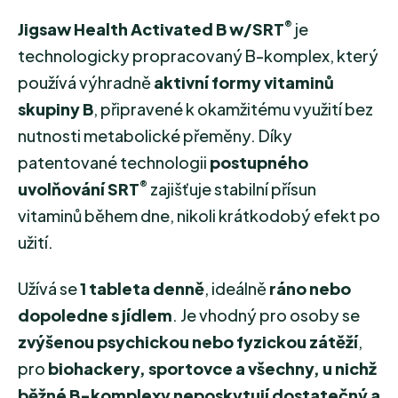
®
Jigsaw Health Activated B w/SRT
je
technologicky propracovaný B-komplex, který
používá výhradně
aktivní formy vitaminů
skupiny B
, připravené k okamžitému využití bez
nutnosti metabolické přeměny. Díky
patentované technologii
postupného
®
uvolňování SRT
zajišťuje stabilní přísun
vitaminů během dne, nikoli krátkodobý efekt po
užití.
Užívá se
1 tableta denně
, ideálně
ráno nebo
dopoledne s jídlem
. Je vhodný pro osoby se
zvýšenou psychickou nebo fyzickou zátěží
,
pro
biohackery, sportovce a všechny, u nichž
běžné B-komplexy neposkytují dostatečný a