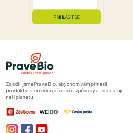
PŘIHLÁSIT SE
Z
á
p
a
t
í
Založili jsme Pravé Bio, abychom vám přinesli
produkty, které léčí přírodními způsoby a respektují
naši planetu.