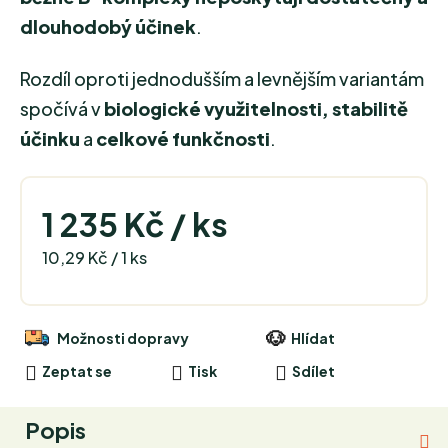
dlouhodobý účinek
.
Rozdíl oproti jednodušším a levnějším variantám
spočívá v
biologické využitelnosti, stabilitě
účinku
a
celkové funkčnosti
.
1 235 Kč
/ ks
Měrná cena:
10,29 Kč / 1 ks
Možnosti dopravy
Hlídat
Zeptat se
Tisk
Sdílet
Popis