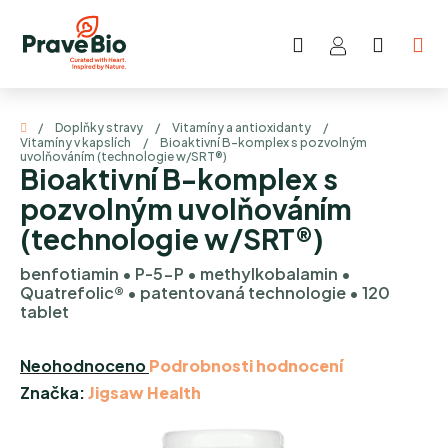
Přejít
na
Hledat
NÁKUP
obsah
KOŠÍK
Domů
/
Doplňky stravy
/
Vitamíny a antioxidanty
/
Vitamíny v kapslích
/
Bioaktivní B-komplex s pozvolným
uvolňováním (technologie w/SRT®)
Bioaktivní B-komplex s
pozvolným uvolňováním
(technologie w/SRT®)
benfotiamin • P-5-P • methylkobalamin •
Quatrefolic® • patentovaná technologie • 120
tablet
Průměrné
Neohodnoceno
Podrobnosti hodnocení
hodnocení
Značka:
Jigsaw Health
produktu
je