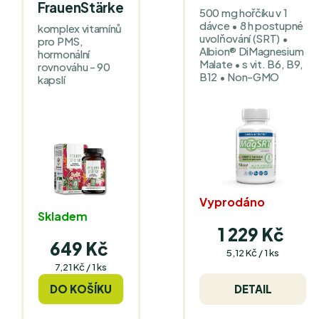
FrauenStärke
500 mg hořčíku v 1
dávce • 8 h postupné
komplex vitamínů
uvolňování (SRT) •
pro PMS,
Albion® DiMagnesium
hormonální
Malate • s vit. B6, B9,
rovnováhu - 90
B12 • Non-GMO
kapslí
Vyprodáno
Skladem
1 229 Kč
649 Kč
Měrná
5,12 Kč / 1 ks
cena:
Měrná
7,21 Kč / 1 ks
cena:
DO KOŠÍKU
DETAIL