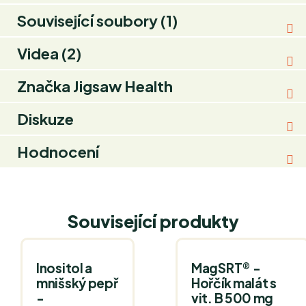
Související soubory (1)
Videa (2)
Značka
Jigsaw Health
Diskuze
Hodnocení
Související produkty
Inositol a
MagSRT® -
mnišský pepř
Hořčík malát s
-
vit. B 500 mg