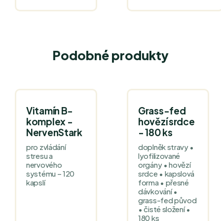
Podobné produkty
Vitamín B-
Grass-fed
komplex -
hovězí srdce
NervenStark
- 180 ks
pro zvládání
doplněk stravy •
stresu a
lyofilizované
nervového
orgány • hovězí
systému – 120
srdce • kapslová
kapslí
forma • přesné
dávkování •
grass-fed původ
• čisté složení •
180 ks