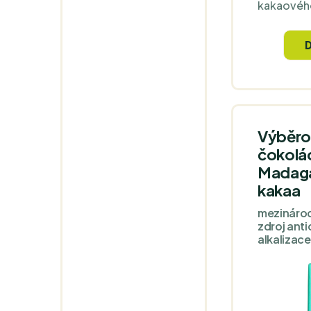
kakaového
krémová t
chuť s tó
banánů a h
skořice.
Výběro
čokolá
Madaga
kakaa
mezináro
zdroj anti
alkalizace