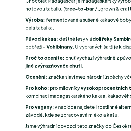
Chocolat Madagascar je madagaskarský výrobc
hotovou tabulku (
tree-to-bar
/ „grown & craft
Výroba:
fermentované a sušené kakaové boby z
celá tabulka.
Původ kakaa:
deštné lesy v
údolí řeky Sambi
pobřeží –
Vohibinany
. U vybraných šarží je k di
Proč to oceníte:
chuť vychází výhradně z pův
jiné zvýrazňovače chuti
.
Ocenění:
značka slaví mezinárodní úspěchy v
Pro koho:
pro milovníky
vysokoprocentních 
kombinaci madagaskarského kakaa, kakaového m
Pro vegany
: v nabídce najdete i rostlinné alte
závodě, kde se zpracovává mléko a kešu.
Jsme výhradní dovozci této značky do České re