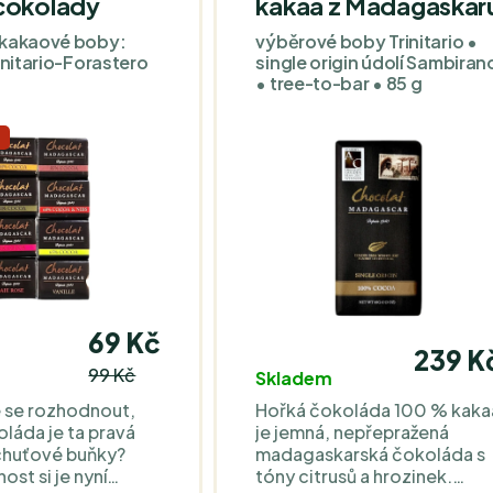
čokolády
kakaa z Madagaskar
 kakaové boby:
výběrové boby Trinitario •
initario-Forastero
single origin údolí Sambiran
• tree-to-bar • 85 g
J
69 Kč
239 K
99 Kč
Skladem
 se rozhodnout,
Hořká čokoláda 100 % kaka
láda je ta pravá
je jemná, nepřepražená
chuťové buňky?
madagaskarská čokoláda s
st si je nyní
tóny citrusů a hrozinek.