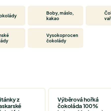
Boby, máslo,
Čo
čokolády
kakao
vař
nské
Vysokoprocentní
lády
čokolády
itánky z
Výběrová hořká
skarské
čokoláda 100%