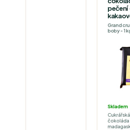
čokolád
pečení
kakaov
Grand cru
boby - 1 k
Skladem
Cukrářská 
čokoláda
madagask