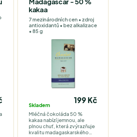
u
Madagascar - 50 %
kakaa
o
7 mezinárodních cen • zdroj
antioxidantů • bez alkalizace
• 85 g
č
199 Kč
Skladem
a
Mléčná čokoláda 50 %
kakaa nabízí jemnou, ale
plnou chuť, která zvýrazňuje
kvalitu madagaskarského