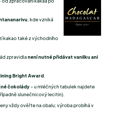
 od zpracování kakaa po
ntananarivu
, kde vzniká
í kakao také z východního
ád zpravidla
není nutné přidávat vanilku ani
ining Bright Award
.
čné čokolády
– u mléčných tabulek najdete
padně slunečnicový lecitin).
eny vždy ověřte na obalu; výroba probíhá v