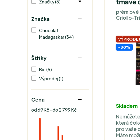
tmavé 
Značky (3)
prémiové
Criollo-Tr
Značka
Chocolat
Madagaskar (34)
VÝPRODE
-30%
Štítky
Bio (5)
Výprodej (1)
Cena
Skladem
od 69 Kč - do 2 799 Kč
Nemůžete
která čoko
pro vaše 
Máte možno