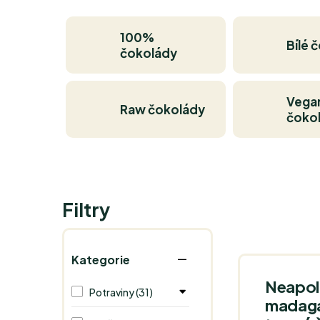
100%
Bílé 
čokolády
Vega
Raw čokolády
čoko
Filtry
Kategorie
Neapol
Potraviny (31)
madaga