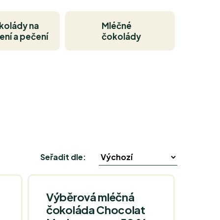
kolády na
Mléčné
ení a pečení
čokolády
Seřadit dle:
Výběrová mléčná
čokoláda Chocolat