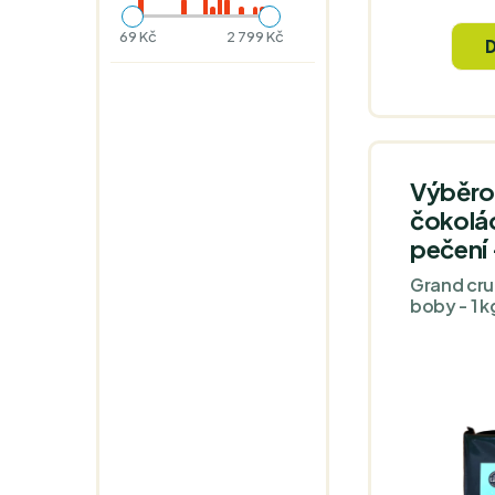
vyzkoušet
tmavé, v
69 Kč
2 799 Kč
čokolády 
Výběro
čokolád
pečení
Grand cru
boby - 1 k