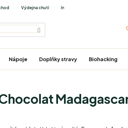
chod
Výdejna chutí
Interviews
Nápoje
Doplňky stravy
Biohacking
Chocolat Madagasca