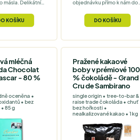
 másla. Delikátní
objednávku přímo k nám do
extura a komplexní
České Republiky, jsou to
ny květin, medu,
nejlepší, co můžete použít př
DO KOŠÍKU
DO KOŠÍKU
řejivé vůně a chuti
svém pravidelném
cukrářském umění. Není na
trhu lepšího produktu!
vá mléčná
Pražené kakaové
da Chocolat
boby v prémiové 100
scar - 80 %
% čokoládě - Grand
Cru de Sambirano
dně oceněna •
single origin • tree-to-bar &
oxidantů • bez
raise trade čokoláda • chuť
 • 85 g
bez hořkosti •
nealkalizované kakao • 1 kg