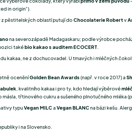
e výběrové čokolády, který vyrábí
přímo v zemi původu
–
ed in origin“).
 pěstitelských oblastí putují do
Chocolaterie Robert
v
A
rano
na severozápadě Madagaskaru; podle výrobce pocház
spozici také
bio kakao s auditem ECOCERT
.
odu kakaa, ne z dochucovadel. U tmavých i mléčných čokol
četně ocenění
Golden Bean Awards
(např. v roce 2017) a
Sh
tabulek
, kvalitního kakaa i pro ty, kdo hledají výběrové
mlé
ásla, třtinového cukru a sušeného plnotučného mléka (pří
rnativy typu
Vegan MILC
a
Vegan BLANC
na bázi kešu.
Alerg
publiky i na Slovensko.