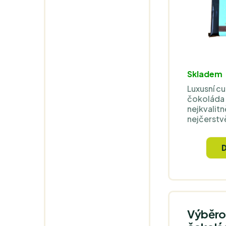
Skladem
Luxusní c
čokoláda 
nejkvalitn
nejčerstvě
kakaových
Madagask
vyváženou
Skvělá pr
profesioná
Výběrov