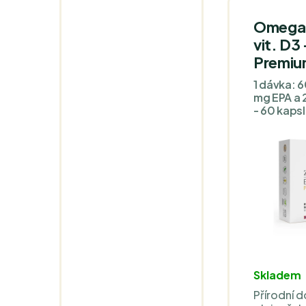
Omega 3
vit. D3
Premiu
1 dávka: 
mg EPA a 
- 60 kapsl
Skladem
Přírodní d