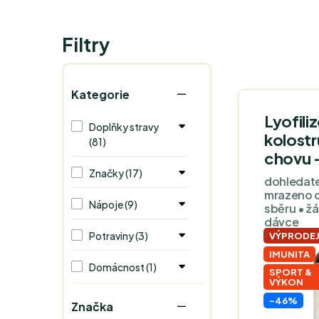
Filtry
Kategorie
Lyofili
Doplňky stravy
kolostr
(81)
chovu -
Značky (17)
dohledate
mrazeno d
Nápoje (9)
sběru • žá
dávce
Potraviny (3)
VÝPRODE
IMUNITA
Domácnost (1)
SPORT &
VÝKON
-46%
Značka