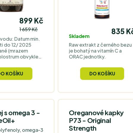
899 Kč
1 659 Kč
835 K
Skladem
ůvodu: Datum min.
sti do 12/ 2025
Raw extrakt z černého bezu
vané (mrazem
je bohatý na vitamín C a
olostrum obvykle
ORAC jednotky.
užitelné i po
ata minimální
DO KOŠÍKU
DO KOŠÍKU
ti. Jako praktické
atí, že 6–12 měsíců
datu je velmi často
řádku. 1–2 roky po
 kolostrum rovněž
žitelné, může však
ke snížení
ej s omega 3 -
Oreganové kapky
 To, co se obvykle
eOil+
P73 - Original
o první, je
Strength
 aktivita, nikoli
olyfenoly, omega-3