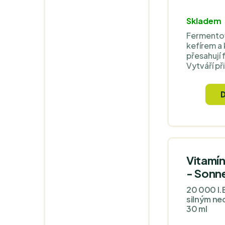
Skladem
Fermentov
kefírem a
přesahují 
Vytváří př
ekosystém
kmeny pr
a živin, kt
mikroflóru
miliard CF
dostanete
ale jaký t
tvorbu vla
Vitamí
- Sonne
20 000 I.
silným ne
30 ml