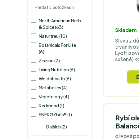
North American Herb
& Spice (63)
Skladem
Naturtreu (10)
Sleva z d
Botanicals For Life
trvanlivo
(6)
Lyofilizo
sušené) k
Zinzino (7)
zůstává po
Living Nutrition (6)
uplynutí d
trvanlivos
Woldohealth (6)
vodítko pl
Metabolics (4)
po tomto 
stále v po
Vegetology (4)
datu bývá
Redmond (1)
často pou
docházet 
ENERGYbits® (1)
Rybí ol
účinnosti.
Balanc
Dalších (2)
snižuje jak
biologická
olivové p