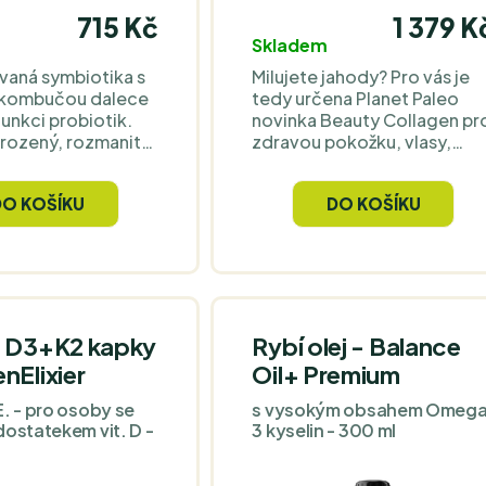
715 Kč
1 379 K
Skladem
aná symbiotika s
Milujete jahody? Pro vás je
 kombučou dalece
tedy určena Planet Paleo
funkci probiotik.
novinka Beauty Collagen pr
irozený, rozmanitý
zdravou pokožku, vlasy,
 s více než 100
nehty, klouby a kosti. Tato
ospěšných mikrobů
směs mořského kolagenu s
DO KOŠÍKU
DO KOŠÍKU
eré vyživují trávicí
certifikátem MSC má
. Nejde o to, kolik
osvěžující příchuť klasickéh
U bakterií do sebe
jahodového koktejlu.
 ve formě izolátu,
erén vytvoříte pro
stních bakterií.
n D3+K2 kapky
Rybí olej - Balance
nElixier
Oil+ Premium
E. - pro osoby se
s vysokým obsahem Omeg
dostatekem vit. D -
3 kyselin - 300 ml