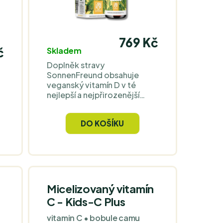
769 Kč
č
Skladem
Doplněk stravy
SonnenFreund obsahuje
veganský vitamín D v té
nejlepší a nejpřirozenější
kvalitě. Zároveň se
vyznačuje optimální
DO KOŠÍKU
biologickou dostupností,
díky MCT oleji a vitamínu K2.
Kapky SonnenFreund se kvůli
pipetě také snadno dávkují.
Micelizovaný vitamín
C - Kids-C Plus
vitamin C • bobule camu