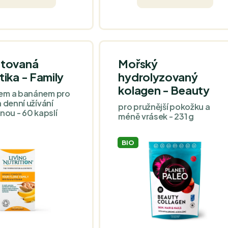
léka krav z volného
oregano ve vysokých
ého chovu. Odběr
nadmořských výškách v
n a šetrné sušení
Tureckých horách.
hovává bioaktivní
edné dávce získáte
ho kolostra bez
tovaná
Mořský
aditiv.
ika - Family
hydrolyzovaný
kolagen - Beauty
em a banánem pro
 denní užívání
pro pružnější pokožku a
nou - 60 kapslí
méně vrásek - 231 g
BIO