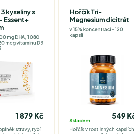
 kyseliny s
Hořčík Tri-
 - Essent+
Magnesium dicitrát
m
v 15% koncentraci - 120
kapslí
600 mg DHA, 1 080
20 mcg vitamínu D3
í
1 879 Kč
549 K
Skladem
oplněk stravy, rybí
Hořčík v rostlinných kapslíc