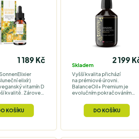
1 189 Kč
2 199 K
Skladem
 SonnenElixier
Vyšší kvalita přichází
luneční elixír)
na prémiové úrovni.
veganský vitamín D
BalanceOil+ Premium je
pší kvalitě. Zároveň
evolučním pokračováním
uje optimální
Zinzino rybího oleje
ou dostupností,
pro rovnováhu polyfenolů
DO KOŠÍKU
DO KOŠÍKU
leji a vitamínu K2.
a omega kyselin.
 obsahují nejvyšší
a trhu, 20 000 I.E.
 4 kapky 1 x za 20