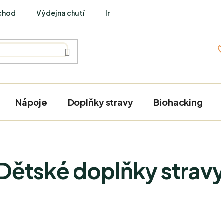
chod
Výdejna chutí
Interviews
Nápoje
Doplňky stravy
Biohacking
Dětské doplňky strav