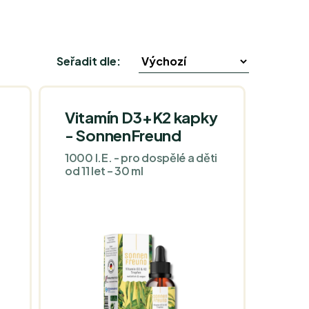
Seřadit dle:
Vitamín D3+K2 kapky
- SonnenFreund
1000 I.E. - pro dospělé a děti
od 11 let – 30 ml