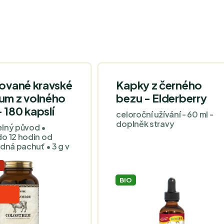
zované kravské
Kapky z černého
um z volného
bezu - Elderberry
 180 kapslí
celoroční užívání - 60 ml -
doplněk stravy
lný původ •
o 12 hodin od
dná pachuť • 3 g v
J
BIO