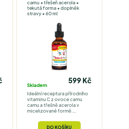
camu • třešeň acerola •
tekutá forma • doplněk
stravy • 60 ml
č
599 Kč
Skladem
2
Ideální receptura přírodního
vitaminu C z ovoce camu
camu a třešně acerola v
h
micelizované formě.
v
Nosičem je olej z
pomerančové kůry a
DO KOŠÍKU
konzervantem je malé