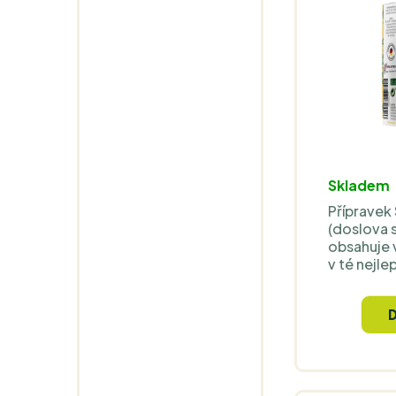
Skladem
Přípravek
(doslova s
obsahuje 
v té nejle
se vyznač
biologick
díky MCT o
Tyto kapky
dávku D3 n
- užívejte
dní.