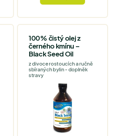
množství oleje z divokého
oregana. Pro oslazení se
používá jetelový med a
prášek z řepné šťávy.
100% čistý olej z
černého kmínu –
Black Seed Oil
z divoce rostoucích a ručně
sbíraných bylin - doplněk
stravy