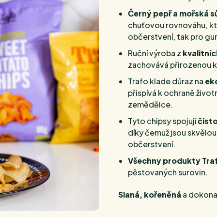
Černý pepř a mořská s
chuťovou rovnováhu, kte
občerstvení, tak pro gu
Ruční výroba z
kvalitní
zachovává přirozenou 
Trafo klade důraz na
ek
přispívá k ochraně život
zemědělce.
Tyto chipsy spojují
čist
díky čemuž jsou skvělou
občerstvení.
Všechny produkty Tra
pěstovaných surovin.
Slaná, kořeněná
a dokona