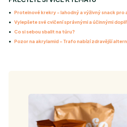
Proteinové krekry - lahodný a výživný snack pro ak
Vylepšete své cvičení správnými a účinnými dopl
Co si sebou sbalit na túru?
Pozor na akrylamid – Trafo nabízí zdravější alter