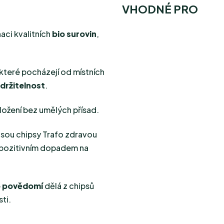
VHODNÉ PRO
aci kvalitních
bio surovin
,
 které pocházejí od místních
držitelnost
.
složení bez umělých přísad.
jsou chipsy Trafo zdravou
pozitivním dopadem na
o povědomí
dělá z chipsů
ti.