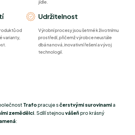
jídle.
tí
Udržitelnost
produktů od
Výrobní procesy jsou šetrné k životnímu
é varianty,
prostředí, přičemž výrobce neustále
ost.
dbá na nová, inovativní řešení a vývoj
technologií.
polečnost
Trafo
pracuje s
čerstvými surovinami
a
ními zemědělci
. Sdílí stejnou
vášeň
pro krásný
namená
: