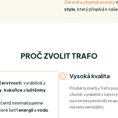
Zdravé
a chutné snacky
m
stylu
, který přispívá k va
PROČ ZVOLIT TRAFO
Vysoká kvalita
čerstvosti
, vyráběné z
Produkty značky Trafo jsou
y
,
kukuřice
a
luštěniny
.
chutné, vyráběné z čerstvý
surovin bez pesticidů ve spo
řičemž minimalizujeme
místními zemědělci.
které šetří
energii
a
vodu
.