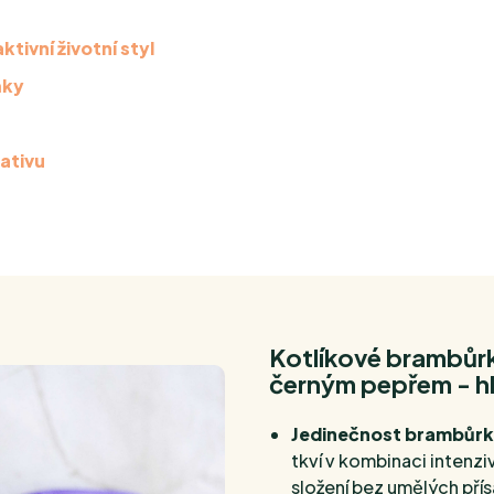
tivní životní styl
ňky
nativu
Kotlíkové brambůrk
černým pepřem - h
Jedinečnost brambůrků
tkví v kombinaci intenzi
složení bez umělých přís