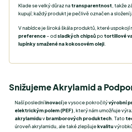
Klade se velký důraz na
transparentnost
, takže z
kupují; každý produkt je pečlivě označen a složení
V nabídce je široká škála produktů, které uspokojí
preference
– od
sladkých chipsů
po
tortillové v
lupínky smažené na kokosovém oleji
.
Snižujeme Akrylamid a Podpo
Naší poslední
inovací
je vysoce pokročilý
výrobní p
elektrickým polem (PEF)
, který nám umožňuje výra
akrylamidu
v
bramborových produktech
. Tato
te
úroveň akrylamidu, ale také zlepšuje
kvalitu
výrobk