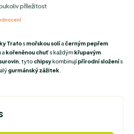
ukoliv příležitost
odnocení
ky Trafo
s
mořskou solí
a
černým pepřem
u
a
kořeněnou chuť
s každým
křupavým
 surovin
, tyto
chipsy
kombinují
přírodní složení
s
alý
gurmánský zážitek
.
s