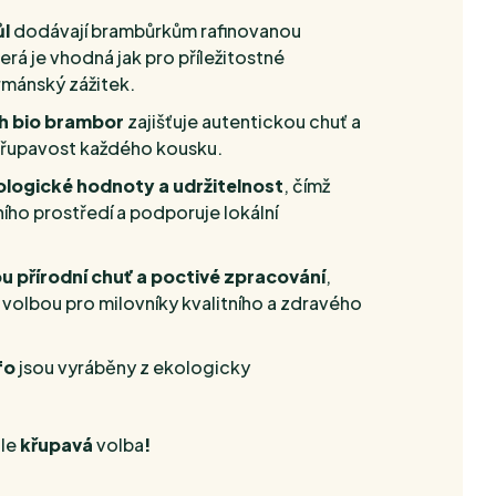
ůl
dodávají brambůrkům rafinovanou
rá je vhodná jak pro příležitostné
rmánský zážitek.
ch bio brambor
zajišťuje autentickou chuť a
křupavost každého kousku.
ologické hodnoty a udržitelnost
, čímž
ního prostředí a podporuje lokální
ou přírodní chuť a poctivé zpracování
,
 volbou pro milovníky kvalitního a zdravého
fo
jsou vyráběny z ekologicky
le
křupavá
volba
!