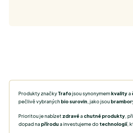
Produkty značky
Trafo
jsou synonymem
kvality
a
pečlivě vybraných
bio surovin
, jako jsou
brambor
Prioritou je nabízet
zdravé
a
chutné produkty
, p
dopad na
přírodu
a investujeme do
technologií
, 