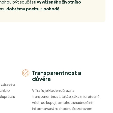
ohou být součástí
vyváženého životního
šemu
dobrému pocitu
a
pohodě
.
Transparentnost a
důvěra
 zdravé a
ch bio
V Trafu je kladen důraz na
lupráci s
transparentnost, takže zákazníci přesně
vědí, co kupují, a mohou snadno činit
informovaná rozhodnutí o zdravém