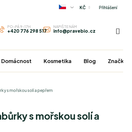
Přihlášení
KČ
PO-PÁ 9-17H
NAPIŠTE NÁM
+420 776 298 517
info@pravebio.cz
NÁKU
KOŠÍ
Domácnost
Kosmetika
Blog
Značky
rky s mořskou solí a pepřem
bůrky s mořskou solí a