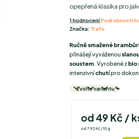
opepřená klasika pro jako
Průměrné
1 hodnocení
Podrobnosti h
hodnocení
Značka:
Trafo
produktu
Ručně smažené brambůr
je
5,0
přinášejí vyváženou
slano
z
soustem
. Vyrobené z
bio
5
intenzivní
chutí
pro dokon
hvězdiček.
od
49 Kč
/ k
Měrná cena:
od 7,92 Kč / 10 g