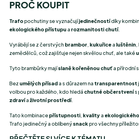
PROČ KOUPIT
Trafo
pochutiny se vyznačují
jedinečností
díky kombin
ekologického přístupu
a
rozmanitosti chutí
.
Vyrábějí se z čerstvých
brambor
,
kukuřice
a
luštěnin
,
zemědělců, což zajišťuje nejen skvělou chuť, ale také
u
Tyto
brambůrky mají
slaně kořeněnou chuť
a přírodní 
Bez
umělých přísad
a s důrazem na
transparentnost
volbou pro každého, kdo hledá
chutné občerstvení
s 
zdraví
a
životní prostředí
.
Tato kombinace
přístupnosti
,
kvality
a
ekologickéh
Trafo jedinečný a oblíbený
snack
pro všechny příležitos
PŘEČTĚTE SI VÍCE K TÉMATU