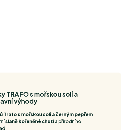
y TRAFO s mořskou solí a
lavní výhody
 Trafo s mořskou solí a černým pepřem
vní
slaně kořeněné chuti
a přírodního
ad.