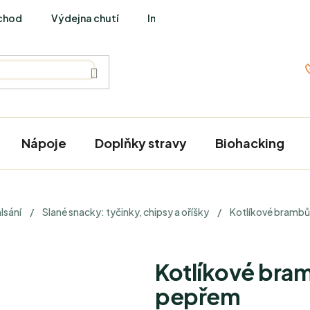
chod
Výdejna chutí
Interviews
Nápoje
Doplňky stravy
Biohacking
lsání
/
Slané snacky: tyčinky, chipsy a oříšky
/
Kotlíkové brambů
Kotlíkové bram
pepřem