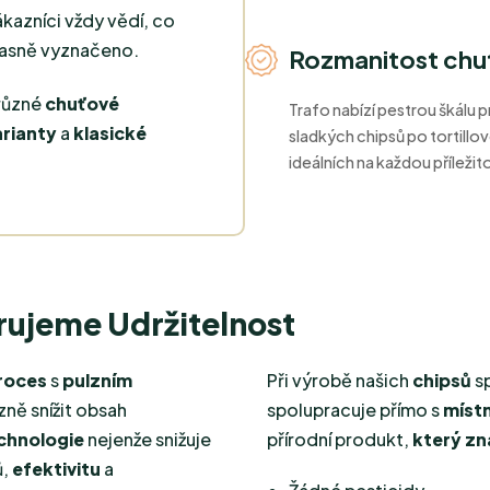
ákazníci vždy vědí, co
 jasně vyznačeno.
Rozmanitost chu
 různé
chuťové
Trafo nabízí pestrou škálu 
arianty
a
klasické
sladkých chipsů po tortillov
ideálních na každou příležit
rujeme Udržitelnost
roces
s
pulzním
Při výrobě našich
chipsů
s
zně snížit obsah
spolupracuje přímo s
míst
chnologie
nejenže snižuje
přírodní produkt,
který z
ů,
efektivitu
a