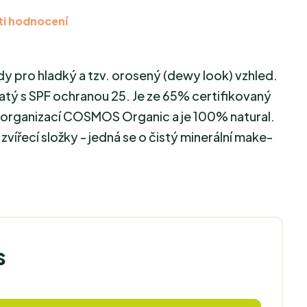
i hodnocení
 pro hladký a tzv. orosený (dewy look) vzhled.
atý s SPF ochranou 25. Je ze 65% certifikovaný
u organizací COSMOS Organic a je 100% natural.
 zvířecí složky - jedná se o čistý minerální make-
s