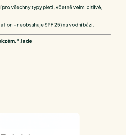
o všechny typy pleti, včetně velmi citlivé,
tion - neobsahuje SPF 25) na vodní bázi.
 ekzém." Jade