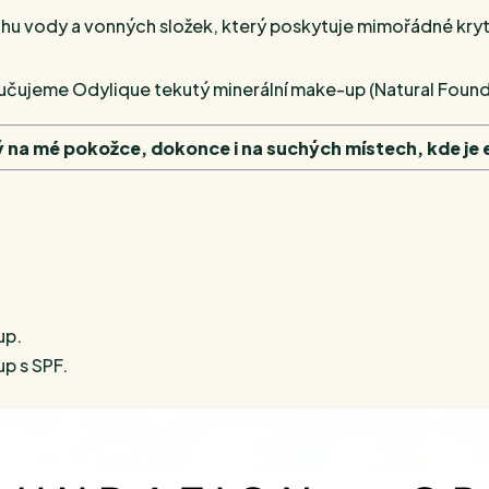
vody a vonných složek, který poskytuje mimořádné krytí pr
ručujeme Odylique tekutý minerální make-up (Natural Founda
ý na mé pokožce, dokonce i na suchých místech, kde je
up.
p s SPF.