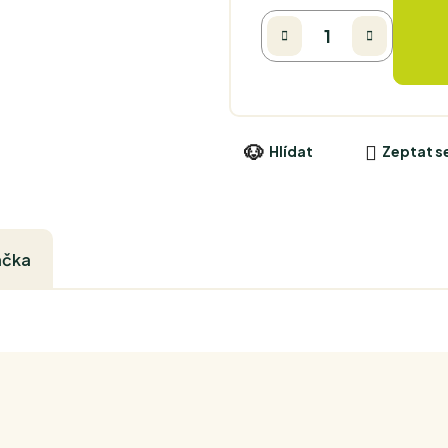
Hlídat
Zeptat s
ačka