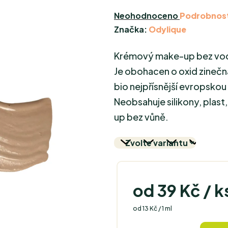
Průměrné
Neohodnoceno
Podrobnost
hodnocení
Značka:
Odylique
produktu
Krémový make-up bez vody
je
0,0
Je obohacen o oxid zinečn
z
bio nejpřísnější evropsko
5
Neobsahuje silikony, plast,
hvězdiček.
up bez vůně.
od
39 Kč
/ k
Měrná cena:
od 13 Kč / 1 ml