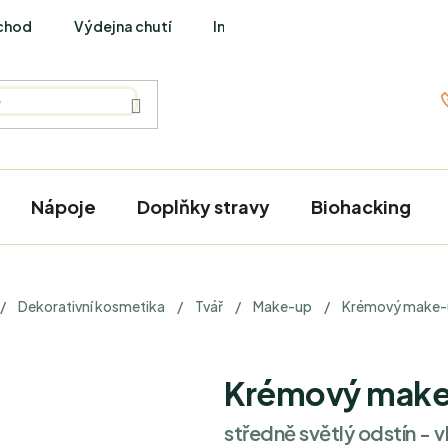
chod
Výdejna chutí
Interviews
Nápoje
Doplňky stravy
Biohacking
/
Dekorativní kosmetika
/
Tvář
/
Make-up
/
Krémový make-u
Krémový make-
středně světlý odstín - v